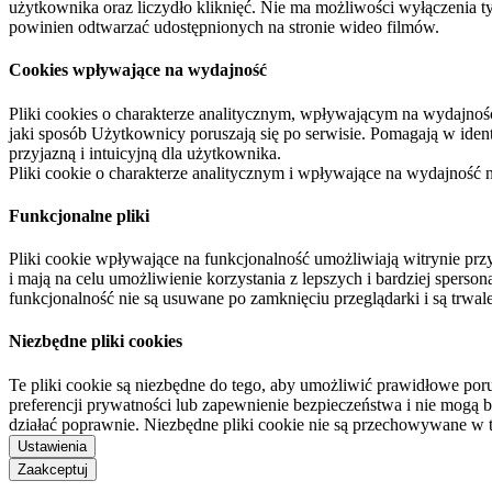
użytkownika oraz liczydło kliknięć. Nie ma możliwości wyłączenia t
powinien odtwarzać udostępnionych na stronie wideo filmów.
Cookies wpływające na wydajność
Pliki cookies o charakterze analitycznym, wpływającym na wydajność zb
jaki sposób Użytkownicy poruszają się po serwisie. Pomagają w ide
przyjazną i intuicyjną dla użytkownika.
Pliki cookie o charakterze analitycznym i wpływające na wydajność
Funkcjonalne pliki
Pliki cookie wpływające na funkcjonalność umożliwiają witrynie p
i mają na celu umożliwienie korzystania z lepszych i bardziej sperso
funkcjonalność nie są usuwane po zamknięciu przeglądarki i są trw
Niezbędne pliki cookies
Te pliki cookie są niezbędne do tego, aby umożliwić prawidłowe poru
preferencji prywatności lub zapewnienie bezpieczeństwa i nie mogą b
działać poprawnie. Niezbędne pliki cookie nie są przechowywane w 
Ustawienia
Zaakceptuj