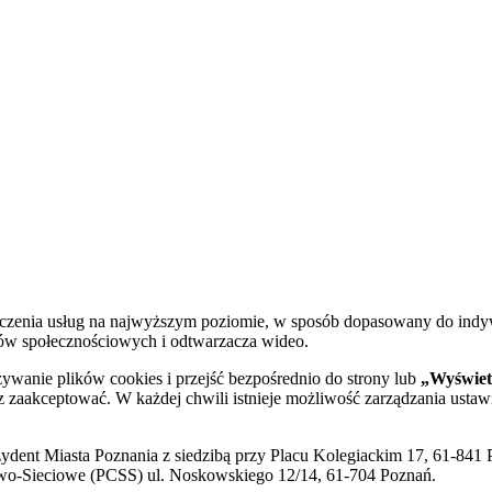
dczenia usług na najwyższym poziomie, w sposób dopasowany do indy
diów społecznościowych i odtwarzacza wideo.
żywanie plików cookies i przejść bezpośrednio do strony lub
„Wyświetl
sz zaakceptować. W każdej chwili istnieje możliwość zarządzania ustaw
ent Miasta Poznania z siedzibą przy Placu Kolegiackim 17, 61-841 P
o-Sieciowe (PCSS) ul. Noskowskiego 12/14, 61-704 Poznań.