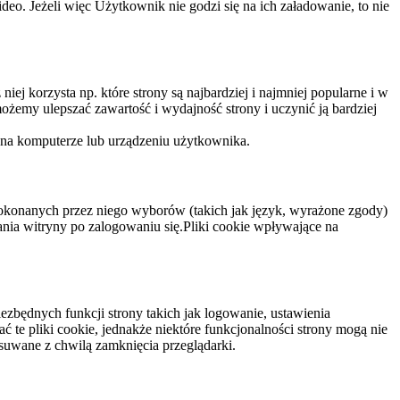
eo. Jeżeli więc Użytkownik nie godzi się na ich załadowanie, to nie
niej korzysta np. które strony są najbardziej i najmniej popularne i w
żemy ulepszać zawartość i wydajność strony i uczynić ją bardziej
 na komputerze lub urządzeniu użytkownika.
dokonanych przez niego wyborów (takich jak język, wyrażone zgody)
wania witryny po zalogowaniu się.Pliki cookie wpływające na
ezbędnych funkcji strony takich jak logowanie, ustawienia
 te pliki cookie, jednakże niektóre funkcjonalności strony mogą nie
suwane z chwilą zamknięcia przeglądarki.