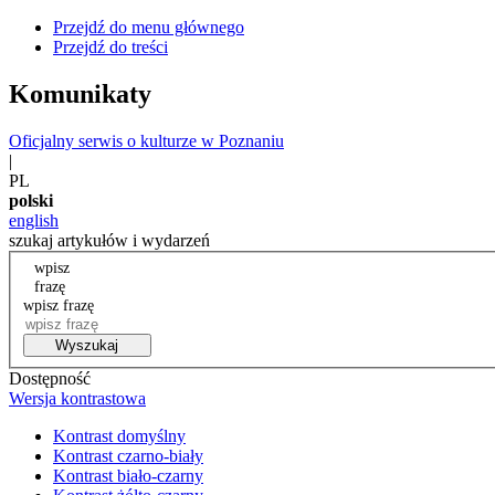
Przejdź do menu głównego
Przejdź do treści
Komunikaty
Oficjalny serwis o kulturze w Poznaniu
|
PL
polski
english
szukaj artykułów i wydarzeń
wpisz
frazę
wpisz frazę
Wyszukaj
Dostępność
Wersja kontrastowa
Kontrast domyślny
Kontrast czarno-biały
Kontrast biało-czarny