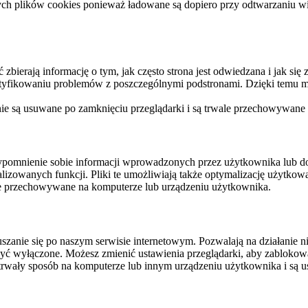
ych plików cookies ponieważ ładowane są dopiero przy odtwarzaniu wid
ierają informację o tym, jak często strona jest odwiedzana i jak się z 
ntyfikowaniu problemów z poszczególnymi podstronami. Dzięki temu mo
 nie są usuwane po zamknięciu przeglądarki i są trwale przechowywane
rzypomnienie sobie informacji wprowadzonych przez użytkownika lub 
nalizowanych funkcji. Pliki te umożliwiają także optymalizację użytko
ale przechowywane na komputerze lub urządzeniu użytkownika.
szanie się po naszym serwisie internetowym. Pozwalają na działanie ni
yć wyłączone. Możesz zmienić ustawienia przeglądarki, aby zablokować
trwały sposób na komputerze lub innym urządzeniu użytkownika i są u