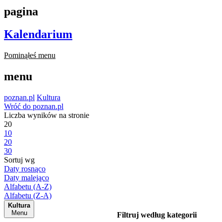
pagina
Kalendarium
Pominąłeś menu
menu
poznan.pl
Kultura
Wróć do poznan.pl
Liczba wyników na stronie
20
10
20
30
Sortuj wg
Daty rosnąco
Daty malejąco
Alfabetu (A-Z)
Alfabetu (Z-A)
Kultura
Menu
Filtruj według kategorii