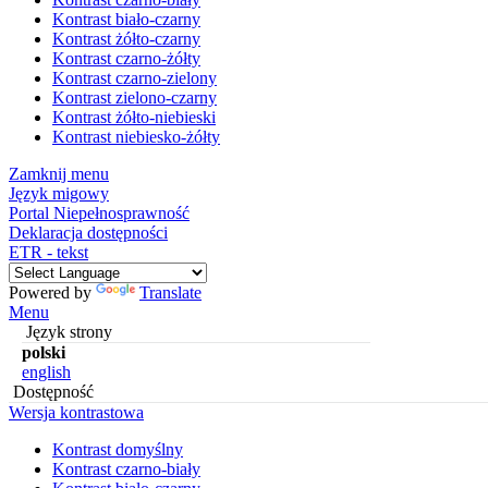
Kontrast biało-czarny
Kontrast żółto-czarny
Kontrast czarno-żółty
Kontrast czarno-zielony
Kontrast zielono-czarny
Kontrast żółto-niebieski
Kontrast niebiesko-żółty
Zamknij menu
Język migowy
Portal Niepełnosprawność
Deklaracja dostępności
ETR - tekst
Powered by
Translate
Menu
Język strony
polski
english
Dostępność
Wersja kontrastowa
Kontrast domyślny
Kontrast czarno-biały