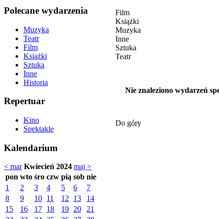
Polecane wydarzenia
Film
Książki
Muzyka
Muzyka
Teatr
Inne
Film
Sztuka
Książki
Teatr
Sztuka
Inne
Historia
Nie znaleziono wydarzeń spe
Repertuar
Kino
Do góry
Spektakle
Kalendarium
< mar
Kwiecień 2024
maj >
pon
wto
śro
czw
pią
sob
nie
1
2
3
4
5
6
7
8
9
10
11
12
13
14
15
16
17
18
19
20
21