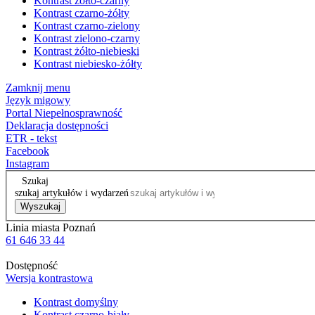
Kontrast żółto-czarny
Kontrast czarno-żółty
Kontrast czarno-zielony
Kontrast zielono-czarny
Kontrast żółto-niebieski
Kontrast niebiesko-żółty
Zamknij menu
Język migowy
Portal Niepełnosprawność
Deklaracja dostępności
ETR - tekst
Facebook
Instagram
Szukaj
szukaj artykułów i wydarzeń
Wyszukaj
Linia miasta Poznań
61 646 33 44
Dostępność
Wersja kontrastowa
Kontrast domyślny
Kontrast czarno-biały