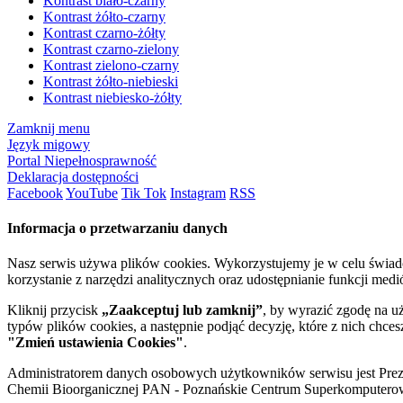
Kontrast biało-czarny
Kontrast żółto-czarny
Kontrast czarno-żółty
Kontrast czarno-zielony
Kontrast zielono-czarny
Kontrast żółto-niebieski
Kontrast niebiesko-żółty
Zamknij menu
Język migowy
Portal Niepełnosprawność
Deklaracja dostępności
Facebook
YouTube
Tik Tok
Instagram
RSS
Informacja o przetwarzaniu danych
Nasz serwis używa plików cookies. Wykorzystujemy je w celu świa
korzystanie z narzędzi analitycznych oraz udostępnianie funkcji me
Kliknij przycisk
„Zaakceptuj lub zamknij”
, by wyrazić zgodę na u
typów plików cookies, a następnie podjąć decyzję, które z nich chce
"Zmień ustawienia Cookies"
.
Administratorem danych osobowych użytkowników serwisu jest Prezyd
Chemii Bioorganicznej PAN - Poznańskie Centrum Superkomputerow