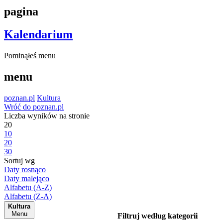
pagina
Kalendarium
Pominąłeś menu
menu
poznan.pl
Kultura
Wróć do poznan.pl
Liczba wyników na stronie
20
10
20
30
Sortuj wg
Daty rosnąco
Daty malejąco
Alfabetu (A-Z)
Alfabetu (Z-A)
Kultura
Menu
Filtruj według kategorii