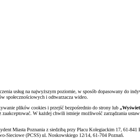
dczenia usług na najwyższym poziomie, w sposób dopasowany do indy
diów społecznościowych i odtwarzacza wideo.
żywanie plików cookies i przejść bezpośrednio do strony lub
„Wyświetl
sz zaakceptować. W każdej chwili istnieje możliwość zarządzania ustaw
ent Miasta Poznania z siedzibą przy Placu Kolegiackim 17, 61-841 P
o-Sieciowe (PCSS) ul. Noskowskiego 12/14, 61-704 Poznań.