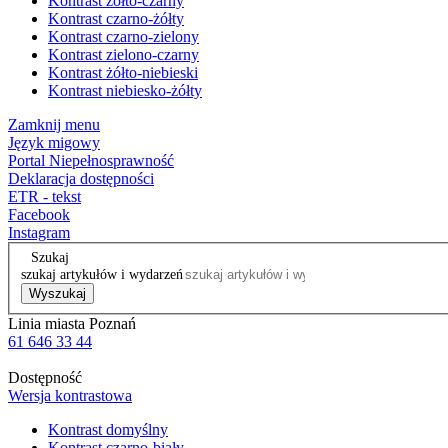
Kontrast żółto-czarny
Kontrast czarno-żółty
Kontrast czarno-zielony
Kontrast zielono-czarny
Kontrast żółto-niebieski
Kontrast niebiesko-żółty
Zamknij menu
Język migowy
Portal Niepełnosprawność
Deklaracja dostępności
ETR - tekst
Facebook
Instagram
Szukaj
szukaj artykułów i wydarzeń
Wyszukaj
Linia miasta Poznań
61 646 33 44
Dostępność
Wersja kontrastowa
Kontrast domyślny
Kontrast czarno-biały