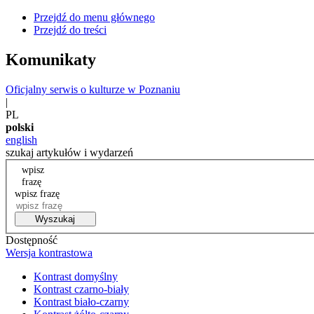
Przejdź do menu głównego
Przejdź do treści
Komunikaty
Oficjalny serwis o kulturze w Poznaniu
|
PL
polski
english
szukaj artykułów i wydarzeń
wpisz
frazę
wpisz frazę
Wyszukaj
Dostępność
Wersja kontrastowa
Kontrast domyślny
Kontrast czarno-biały
Kontrast biało-czarny