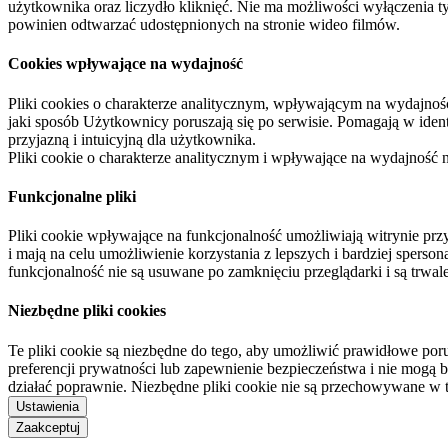
użytkownika oraz liczydło kliknięć. Nie ma możliwości wyłączenia t
powinien odtwarzać udostępnionych na stronie wideo filmów.
Cookies wpływające na wydajność
Pliki cookies o charakterze analitycznym, wpływającym na wydajność zb
jaki sposób Użytkownicy poruszają się po serwisie. Pomagają w ide
przyjazną i intuicyjną dla użytkownika.
Pliki cookie o charakterze analitycznym i wpływające na wydajność
Funkcjonalne pliki
Pliki cookie wpływające na funkcjonalność umożliwiają witrynie p
i mają na celu umożliwienie korzystania z lepszych i bardziej sperso
funkcjonalność nie są usuwane po zamknięciu przeglądarki i są trw
Niezbędne pliki cookies
Te pliki cookie są niezbędne do tego, aby umożliwić prawidłowe poru
preferencji prywatności lub zapewnienie bezpieczeństwa i nie mogą b
działać poprawnie. Niezbędne pliki cookie nie są przechowywane w 
Ustawienia
Zaakceptuj