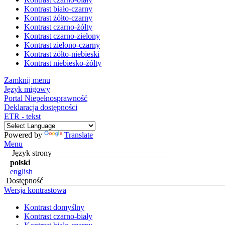
Kontrast biało-czarny
Kontrast żółto-czarny
Kontrast czarno-żółty
Kontrast czarno-zielony
Kontrast zielono-czarny
Kontrast żółto-niebieski
Kontrast niebiesko-żółty
Zamknij menu
Język migowy
Portal Niepełnosprawność
Deklaracja dostępności
ETR - tekst
Powered by
Translate
Menu
Język strony
polski
english
Dostępność
Wersja kontrastowa
Kontrast domyślny
Kontrast czarno-biały