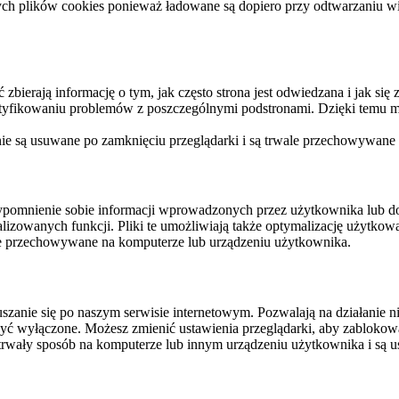
ych plików cookies ponieważ ładowane są dopiero przy odtwarzaniu wid
ierają informację o tym, jak często strona jest odwiedzana i jak się z 
ntyfikowaniu problemów z poszczególnymi podstronami. Dzięki temu mo
 nie są usuwane po zamknięciu przeglądarki i są trwale przechowywane
rzypomnienie sobie informacji wprowadzonych przez użytkownika lub 
nalizowanych funkcji. Pliki te umożliwiają także optymalizację użytko
ale przechowywane na komputerze lub urządzeniu użytkownika.
szanie się po naszym serwisie internetowym. Pozwalają na działanie ni
yć wyłączone. Możesz zmienić ustawienia przeglądarki, aby zablokować
trwały sposób na komputerze lub innym urządzeniu użytkownika i są u