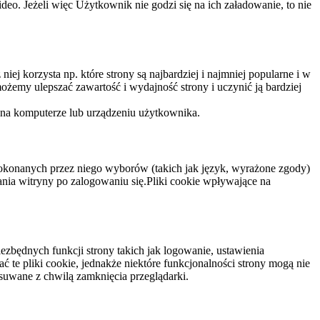
eo. Jeżeli więc Użytkownik nie godzi się na ich załadowanie, to nie
niej korzysta np. które strony są najbardziej i najmniej popularne i w
żemy ulepszać zawartość i wydajność strony i uczynić ją bardziej
 na komputerze lub urządzeniu użytkownika.
dokonanych przez niego wyborów (takich jak język, wyrażone zgody)
wania witryny po zalogowaniu się.Pliki cookie wpływające na
ezbędnych funkcji strony takich jak logowanie, ustawienia
 te pliki cookie, jednakże niektóre funkcjonalności strony mogą nie
suwane z chwilą zamknięcia przeglądarki.