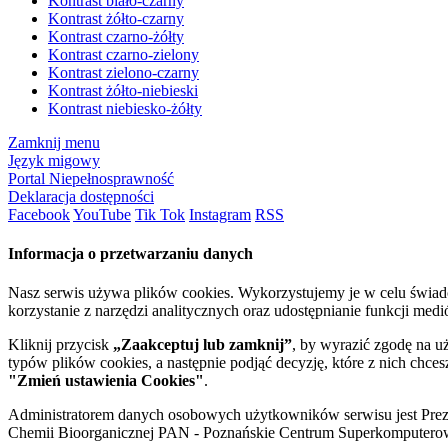
Kontrast biało-czarny
Kontrast żółto-czarny
Kontrast czarno-żółty
Kontrast czarno-zielony
Kontrast zielono-czarny
Kontrast żółto-niebieski
Kontrast niebiesko-żółty
Zamknij menu
Język migowy
Portal Niepełnosprawność
Deklaracja dostępności
Facebook
YouTube
Tik Tok
Instagram
RSS
Informacja o przetwarzaniu danych
Nasz serwis używa plików cookies. Wykorzystujemy je w celu świa
korzystanie z narzędzi analitycznych oraz udostępnianie funkcji me
Kliknij przycisk
„Zaakceptuj lub zamknij”
, by wyrazić zgodę na u
typów plików cookies, a następnie podjąć decyzję, które z nich chce
"Zmień ustawienia Cookies"
.
Administratorem danych osobowych użytkowników serwisu jest Prezyd
Chemii Bioorganicznej PAN - Poznańskie Centrum Superkomputerow