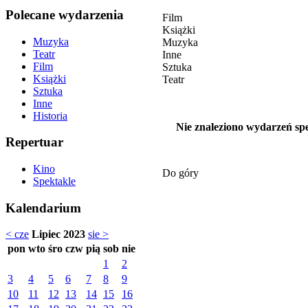
Polecane wydarzenia
Film
Książki
Muzyka
Muzyka
Teatr
Inne
Film
Sztuka
Książki
Teatr
Sztuka
Inne
Historia
Nie znaleziono wydarzeń spe
Repertuar
Kino
Do góry
Spektakle
Kalendarium
< cze
Lipiec 2023
sie >
pon
wto
śro
czw
pią
sob
nie
1
2
3
4
5
6
7
8
9
10
11
12
13
14
15
16