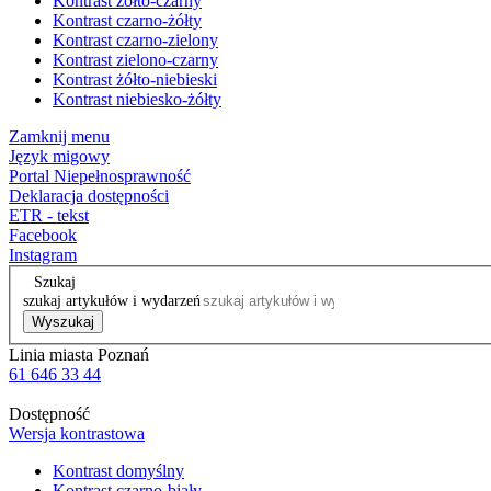
Kontrast żółto-czarny
Kontrast czarno-żółty
Kontrast czarno-zielony
Kontrast zielono-czarny
Kontrast żółto-niebieski
Kontrast niebiesko-żółty
Zamknij menu
Język migowy
Portal Niepełnosprawność
Deklaracja dostępności
ETR - tekst
Facebook
Instagram
Szukaj
szukaj artykułów i wydarzeń
Wyszukaj
Linia miasta Poznań
61 646 33 44
Dostępność
Wersja kontrastowa
Kontrast domyślny
Kontrast czarno-biały