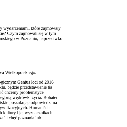
zy wydarzeniami, które zajmowały
zie? Czym zajmowali się w tym
umskiego w Poznaniu, naprzeciwko
a Wielkopolskiego.
ogicznym Genius loci od 2016
u, będzie przedstawienie tła
cić chcemy problematyce
egorią wędrówki życia. Bohater
iskie poszukując odpowiedzi na
cywilizacyjnych. Humaniści:
h kultury i jej wyznacznikach.
ka" i chęć poznania lub