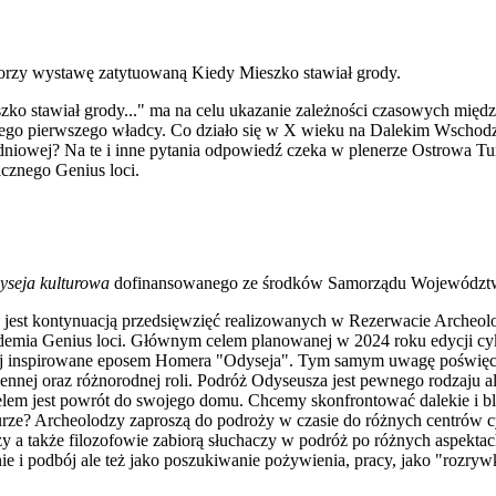
orzy wystawę zatytuowaną Kiedy Mieszko stawiał grody.
o stawiał grody..." ma na celu ukazanie zależności czasowych międ
ego pierwszego władcy. Co działo się w X wieku na Dalekim Wschod
dniowej? Na te i inne pytania odpowiedź czeka w plenerze Ostrowa T
cznego Genius loci.
yseja kulturowa
dofinansowanego ze środków Samorządu Województw
 jest kontynuacją przedsięwzięć realizowanych w Rezerwacie Archeol
mia Genius loci. Głównym celem planowanej w 2024 roku edycji cykl
kiej inspirowane eposem Homera "Odyseja". Tym samym uwagę poświę
ej oraz różnorodnej roli. Podróż Odyseusza jest pewnego rodzaju al
elem jest powrót do swojego domu. Chcemy skonfrontować dalekie i bl
ulturze? Archeolodzy zaproszą do podroży w czasie do różnych centrów 
dzy a także filozofowie zabiorą słuchaczy w podróż po różnych aspektac
e i podbój ale też jako poszukiwanie pożywienia, pracy, jako "rozryw