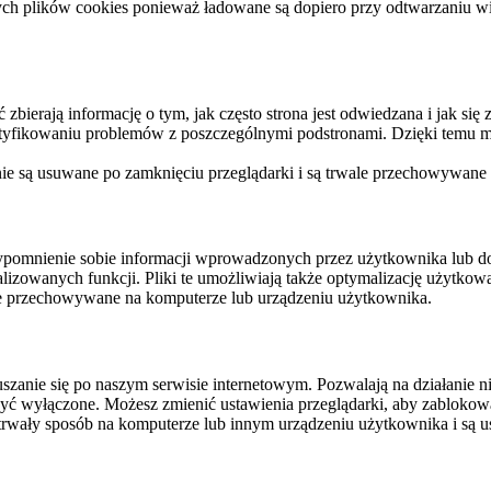
ych plików cookies ponieważ ładowane są dopiero przy odtwarzaniu wid
ierają informację o tym, jak często strona jest odwiedzana i jak się z 
ntyfikowaniu problemów z poszczególnymi podstronami. Dzięki temu mo
 nie są usuwane po zamknięciu przeglądarki i są trwale przechowywane
rzypomnienie sobie informacji wprowadzonych przez użytkownika lub 
nalizowanych funkcji. Pliki te umożliwiają także optymalizację użytko
ale przechowywane na komputerze lub urządzeniu użytkownika.
szanie się po naszym serwisie internetowym. Pozwalają na działanie ni
yć wyłączone. Możesz zmienić ustawienia przeglądarki, aby zablokować
trwały sposób na komputerze lub innym urządzeniu użytkownika i są u