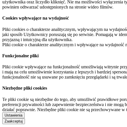
użytkownika oraz liczydło kliknięć. Nie ma możliwości wyłączenia t
powinien odtwarzać udostępnionych na stronie wideo filmów.
Cookies wpływające na wydajność
Pliki cookies o charakterze analitycznym, wpływającym na wydajność zb
jaki sposób Użytkownicy poruszają się po serwisie. Pomagają w ide
przyjazną i intuicyjną dla użytkownika.
Pliki cookie o charakterze analitycznym i wpływające na wydajność
Funkcjonalne pliki
Pliki cookie wpływające na funkcjonalność umożliwiają witrynie p
i mają na celu umożliwienie korzystania z lepszych i bardziej sperso
funkcjonalność nie są usuwane po zamknięciu przeglądarki i są trw
Niezbędne pliki cookies
Te pliki cookie są niezbędne do tego, aby umożliwić prawidłowe poru
preferencji prywatności lub zapewnienie bezpieczeństwa i nie mogą b
działać poprawnie. Niezbędne pliki cookie nie są przechowywane w 
Ustawienia
Zaakceptuj