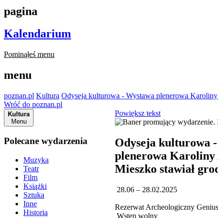
pagina
Kalendarium
Pominąłeś menu
menu
poznan.pl
Kultura
Odyseja kulturowa - Wystawa plenerowa Karoliny
Wróć do poznan.pl
Powiększ tekst
Kultura
Menu
Polecane wydarzenia
Odyseja kulturowa 
plenerowa Karoliny 
Muzyka
Mieszko stawiał gro
Teatr
Film
Książki
28.06 – 28.02.2025
Sztuka
Inne
Rezerwat Archeologiczny Genius 
Historia
Wstęp wolny