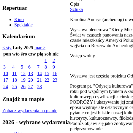
Opis
Repertuar
Sztuka
Karolina Andrys (archeolog) otw
Kino
Spektakle
Wystawa plenerowa "Kiedy Mieszk
Świat w czasach panowania nasz
Kalendarium
czasie mieszkańcy Ameryki Połu
wejścia do Rezerwatu Archeologi
< sty
Luty 2025
mar >
pon
wto
śro
czw
pią
sob
nie
Wstęp wolny.
1
2
___
3
4
5
6
7
8
9
10
11
12
13
14
15
16
Wystawa jest częścią projektu
Od
17
18
19
20
21
22
23
Program pt. "Odyseja kulturowa"
24
25
26
27
28
roku pod wspólnym tytułem Akade
kulturowego cywilizacji łacińs
Znajdź na mapie
PODRÓŻY i ukazywaniu jej zmienn
eposu wędruje ale ostatecznym c
Zobacz wydarzenia na planie
pytanie co jest bliskie naszej k
historycy, kulturoznawcy, filolo
2026 - wybrane wydarzenia
Podróż objawi się jako zdobywani
pielgrzymowanie.