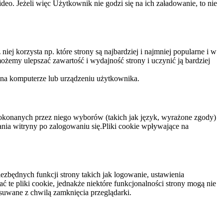
eo. Jeżeli więc Użytkownik nie godzi się na ich załadowanie, to nie
niej korzysta np. które strony są najbardziej i najmniej popularne i w
żemy ulepszać zawartość i wydajność strony i uczynić ją bardziej
 na komputerze lub urządzeniu użytkownika.
dokonanych przez niego wyborów (takich jak język, wyrażone zgody)
wania witryny po zalogowaniu się.Pliki cookie wpływające na
ezbędnych funkcji strony takich jak logowanie, ustawienia
 te pliki cookie, jednakże niektóre funkcjonalności strony mogą nie
suwane z chwilą zamknięcia przeglądarki.