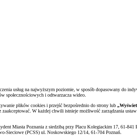
dczenia usług na najwyższym poziomie, w sposób dopasowany do indy
diów społecznościowych i odtwarzacza wideo.
żywanie plików cookies i przejść bezpośrednio do strony lub
„Wyświetl
sz zaakceptować. W każdej chwili istnieje możliwość zarządzania ustaw
ent Miasta Poznania z siedzibą przy Placu Kolegiackim 17, 61-841 P
o-Sieciowe (PCSS) ul. Noskowskiego 12/14, 61-704 Poznań.