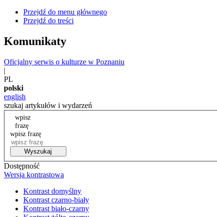
Przejdź do menu głównego
Przejdź do treści
Komunikaty
Oficjalny serwis o kulturze w Poznaniu
|
PL
polski
english
szukaj artykułów i wydarzeń
wpisz
frazę
wpisz frazę
Wyszukaj
Dostępność
Wersja kontrastowa
Kontrast domyślny
Kontrast czarno-biały
Kontrast biało-czarny