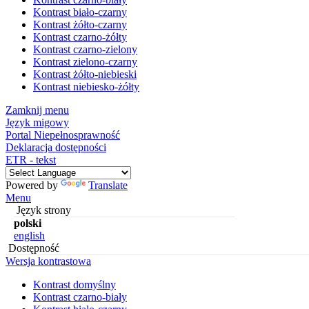
Kontrast biało-czarny
Kontrast żółto-czarny
Kontrast czarno-żółty
Kontrast czarno-zielony
Kontrast zielono-czarny
Kontrast żółto-niebieski
Kontrast niebiesko-żółty
Zamknij menu
Język migowy
Portal Niepełnosprawność
Deklaracja dostępności
ETR - tekst
Powered by
Translate
Menu
Język strony
polski
english
Dostępność
Wersja kontrastowa
Kontrast domyślny
Kontrast czarno-biały