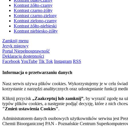
Kontrast biało-czarny
Kontrast żółto-czarny
Kontrast czarno-żółty
Kontrast czarno-zielony
Kontrast zielono-czarny
Kontrast żółto-niebieski
Kontrast niebiesko-żółty
Zamknij menu
Język migowy
Portal Niepełnosprawność
Deklaracja dostępności
Facebook
YouTube
Tik Tok
Instagram
RSS
Informacja o przetwarzaniu danych
Nasz serwis używa plików cookies. Wykorzystujemy je w celu świa
korzystanie z narzędzi analitycznych oraz udostępnianie funkcji me
Kliknij przycisk
„Zaakceptuj lub zamknij”
, by wyrazić zgodę na u
typów plików cookies, a następnie podjąć decyzję, które z nich chce
"Zmień ustawienia Cookies"
.
Administratorem danych osobowych użytkowników serwisu jest Prezyd
Chemii Bioorganicznej PAN - Poznańskie Centrum Superkomputerow