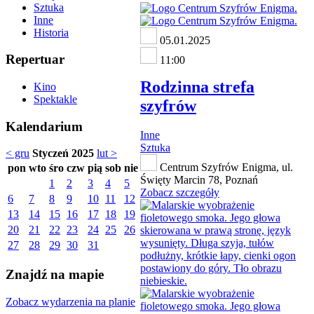
Sztuka
Inne
Historia
05.01.2025
Repertuar
11:00
Rodzinna strefa
Kino
Spektakle
szyfrów
Kalendarium
Inne
Sztuka
< gru
Styczeń 2025
lut >
Centrum Szyfrów Enigma, ul.
pon
wto
śro
czw
pią
sob
nie
Święty Marcin 78, Poznań
1
2
3
4
5
Zobacz szczegóły
6
7
8
9
10
11
12
13
14
15
16
17
18
19
20
21
22
23
24
25
26
27
28
29
30
31
Znajdź na mapie
Zobacz wydarzenia na planie