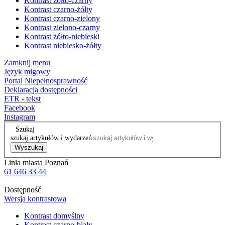
Kontrast żółto-czarny
Kontrast czarno-żółty
Kontrast czarno-zielony
Kontrast zielono-czarny
Kontrast żółto-niebieski
Kontrast niebiesko-żółty
Zamknij menu
Język migowy
Portal Niepełnosprawność
Deklaracja dostępności
ETR - tekst
Facebook
Instagram
Szukaj
szukaj artykułów i wydarzeń
Wyszukaj
Linia miasta Poznań
61 646 33 44
Dostępność
Wersja kontrastowa
Kontrast domyślny
Kontrast czarno-biały