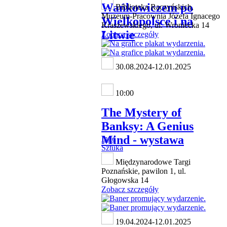
Wańkowiczem po
Biblioteka Raczyńskich,
Muzeum-Pracownia Józefa Ignacego
Wielkopolsce i na
Kraszewskiego, ul. Wroniecka 14
Litwie
Zobacz szczegóły
30.08.2024-12.01.2025
10:00
The Mystery of
Banksy: A Genius
Mind - wystawa
Inne
Sztuka
Międzynarodowe Targi
Poznańskie, pawilon 1, ul.
Głogowska 14
Zobacz szczegóły
19.04.2024-12.01.2025