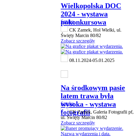
Wielkopolska DOC
2024 - wystawa
pokonkursowa
Sztuka
CK Zamek, Hol Wielki, ul.
Święty Marcin 80/82
Zobacz szczegóły
08.11.2024-05.01.2025
Na środkowym pasie
latem trawa była
wysoka - wystawa
Sztuka
fotografii
CK Zamek, Galeria Fotografii pf,
ul. Święty Marcin 80/82
Zobacz szczegóły