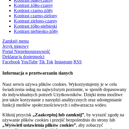
Kontrast biało-czarny
Kontrast żółto-czarny
Kontrast czarno-żółty
Kontrast czarno-zielony
Kontrast zielono-czarny
Kontrast żółto-niebieski
Kontrast niebiesko-żółty
Zamknij menu
Język migowy
Portal Niepełnosprawność
Deklaracja dostępności
Facebook
YouTube
Tik Tok
Instagram
RSS
Informacja o przetwarzaniu danych
Nasz serwis używa plików cookies. Wykorzystujemy je w celu
świadczenia usług na najwyższym poziomie, w sposób dopasowany
do indywidualnych potrzeb Użytkowników. Dzięki temu możliwe
jest także korzystanie z narzędzi analitycznych oraz udostępnianie
funkcji mediów społecznościowych i odtwarzacza wideo.
Kliknij przycisk
„Zaakceptuj lub zamknij”
, by wyrazić zgodę na
używanie plików cookies i przejść bezpośrednio do strony lub
„Wyświetl ustawienia plików cookies”
, aby zobaczyć