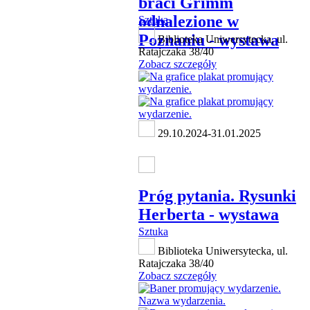
braci Grimm
odnalezione w
Sztuka
Poznaniu - wystawa
Biblioteka Uniwersytecka, ul.
Ratajczaka 38/40
Zobacz szczegóły
29.10.2024-31.01.2025
Próg pytania. Rysunki
Herberta - wystawa
Sztuka
Biblioteka Uniwersytecka, ul.
Ratajczaka 38/40
Zobacz szczegóły