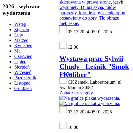
2026 - wybrane
wydarzenia
Wstęp
Styczeń
05.12.2024-05.01.2025
Luty
Marzec
Kwiecień
12:00
Maj
Czerwiec
Wystawa prac Sylwii
Lipiec
Chudy - Leśnik "Smok
Sierpień
Wrzesień
i Koliber"
Sztuka
Październik
CKZamek, Laboratorium, ul.
Listopad
Św. Marcin 80/82
Grudzień
Zobacz szczegóły
03.12.2024-05.01.2025
10:00