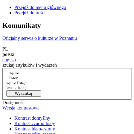
Przejdź do menu głównego
Przejdź do treści
Komunikaty
Oficjalny serwis o kulturze w Poznaniu
|
PL
polski
english
szukaj artykułów i wydarzeń
wpisz
frazę
wpisz frazę
Wyszukaj
Dostępność
Wersja kontrastowa
Kontrast domyślny
Kontrast czarno-biały
Kontrast biało-czarny