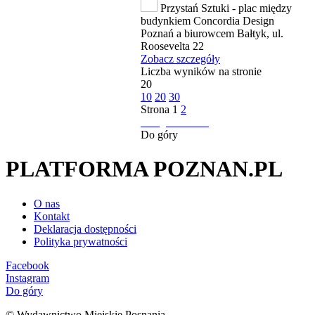
Przystań Sztuki - plac między
budynkiem Concordia Design
Poznań a biurowcem Bałtyk, ul.
Roosevelta 22
Zobacz szczegóły
Liczba wyników na stronie
20
10
20
30
Strona
1
2
następna strona
Do góry
PLATFORMA POZNAN.PL
O nas
Kontakt
Deklaracja dostępności
Polityka prywatności
Facebook
Instagram
Do góry
© Wydawnictwo Miejskie Posnania