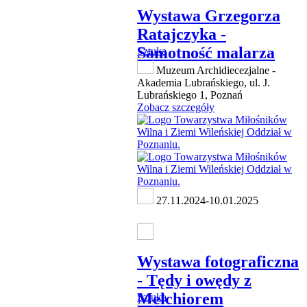
Wystawa Grzegorza
Ratajczyka -
Samotność malarza
Sztuka
Muzeum Archidiecezjalne -
Akademia Lubrańskiego, ul. J.
Lubrańskiego 1, Poznań
Zobacz szczegóły
27.11.2024-10.01.2025
Wystawa fotograficzna
- Tędy i owędy z
Melchiorem
Sztuka