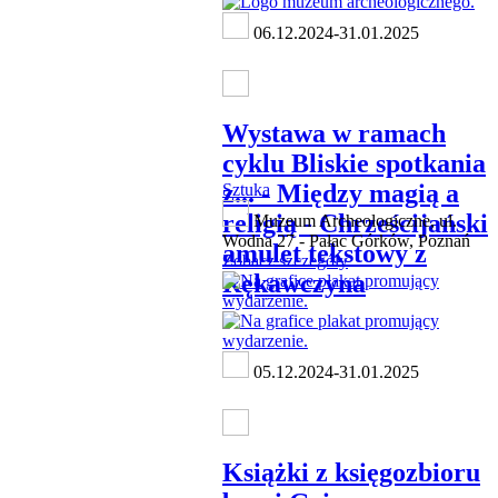
06.12.2024-31.01.2025
Wystawa w ramach
cyklu Bliskie spotkania
z... - Między magią a
Sztuka
religią - Chrześcijański
Muzeum Archeologiczne, ul.
Wodna 27 - Pałac Górków, Poznań
amulet tekstowy z
Zobacz szczegóły
Rękawczyna
05.12.2024-31.01.2025
Książki z księgozbioru