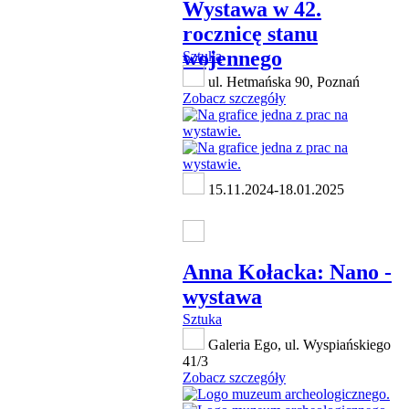
Wystawa w 42.
rocznicę stanu
wojennego
Sztuka
ul. Hetmańska 90, Poznań
Zobacz szczegóły
15.11.2024-18.01.2025
Anna Kołacka: Nano -
wystawa
Sztuka
Galeria Ego, ul. Wyspiańskiego
41/3
Zobacz szczegóły