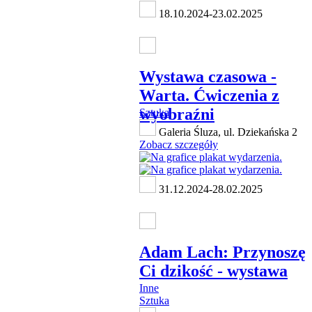
18.10.2024-23.02.2025
Wystawa czasowa -
Warta. Ćwiczenia z
wyobraźni
Sztuka
Galeria Śluza, ul. Dziekańska 2
Zobacz szczegóły
31.12.2024-28.02.2025
Adam Lach: Przynoszę
Ci dzikość - wystawa
Inne
Sztuka