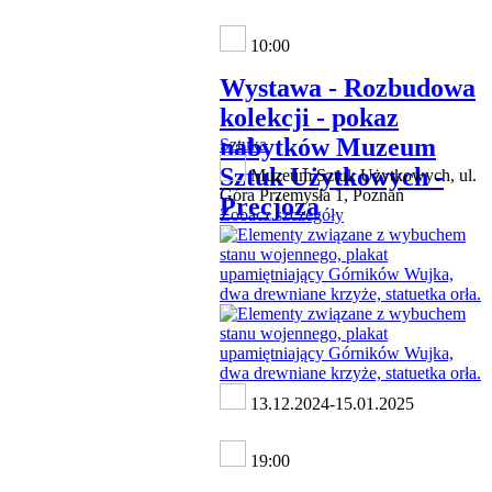
10:00
Wystawa - Rozbudowa
kolekcji - pokaz
nabytków Muzeum
Sztuka
Sztuk Użytkowych -
Muzeum Sztuk Użytkowych, ul.
Góra Przemysła 1, Poznań
Precjoza
Zobacz szczegóły
13.12.2024-15.01.2025
19:00