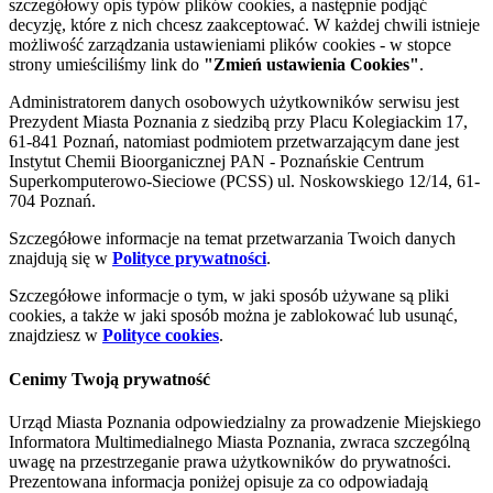
szczegółowy opis typów plików cookies, a następnie podjąć
decyzję, które z nich chcesz zaakceptować. W każdej chwili istnieje
możliwość zarządzania ustawieniami plików cookies - w stopce
strony umieściliśmy link do
"Zmień ustawienia Cookies"
.
Administratorem danych osobowych użytkowników serwisu jest
Prezydent Miasta Poznania z siedzibą przy Placu Kolegiackim 17,
61-841 Poznań, natomiast podmiotem przetwarzającym dane jest
Instytut Chemii Bioorganicznej PAN - Poznańskie Centrum
Superkomputerowo-Sieciowe (PCSS) ul. Noskowskiego 12/14, 61-
704 Poznań.
Szczegółowe informacje na temat przetwarzania Twoich danych
znajdują się w
Polityce prywatności
.
Szczegółowe informacje o tym, w jaki sposób używane są pliki
cookies, a także w jaki sposób można je zablokować lub usunąć,
znajdziesz w
Polityce cookies
.
Cenimy Twoją prywatność
Urząd Miasta Poznania odpowiedzialny za prowadzenie Miejskiego
Informatora Multimedialnego Miasta Poznania, zwraca szczególną
uwagę na przestrzeganie prawa użytkowników do prywatności.
Prezentowana informacja poniżej opisuje za co odpowiadają