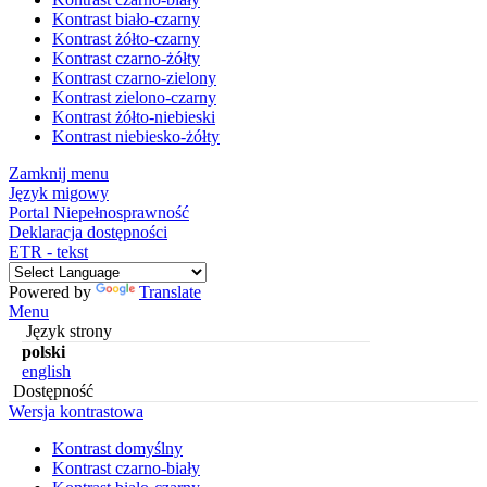
Kontrast biało-czarny
Kontrast żółto-czarny
Kontrast czarno-żółty
Kontrast czarno-zielony
Kontrast zielono-czarny
Kontrast żółto-niebieski
Kontrast niebiesko-żółty
Zamknij menu
Język migowy
Portal Niepełnosprawność
Deklaracja dostępności
ETR - tekst
Powered by
Translate
Menu
Język strony
polski
english
Dostępność
Wersja kontrastowa
Kontrast domyślny
Kontrast czarno-biały