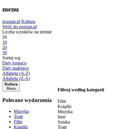
menu
poznan.pl
Kultura
Wróć do poznan.pl
Liczba wyników na stronie
20
10
20
30
Sortuj wg
Daty rosnąco
Daty malejąco
Alfabetu (A-Z)
Alfabetu (Z-A)
Kultura
Menu
Filtruj według kategorii
Polecane wydarzenia
Film
Książki
Muzyka
Muzyka
Teatr
Inne
Film
Sztuka
Książki
Teatr