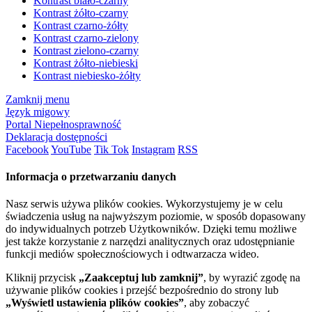
Kontrast biało-czarny
Kontrast żółto-czarny
Kontrast czarno-żółty
Kontrast czarno-zielony
Kontrast zielono-czarny
Kontrast żółto-niebieski
Kontrast niebiesko-żółty
Zamknij menu
Język migowy
Portal Niepełnosprawność
Deklaracja dostępności
Facebook
YouTube
Tik Tok
Instagram
RSS
Informacja o przetwarzaniu danych
Nasz serwis używa plików cookies. Wykorzystujemy je w celu
świadczenia usług na najwyższym poziomie, w sposób dopasowany
do indywidualnych potrzeb Użytkowników. Dzięki temu możliwe
jest także korzystanie z narzędzi analitycznych oraz udostępnianie
funkcji mediów społecznościowych i odtwarzacza wideo.
Kliknij przycisk
„Zaakceptuj lub zamknij”
, by wyrazić zgodę na
używanie plików cookies i przejść bezpośrednio do strony lub
„Wyświetl ustawienia plików cookies”
, aby zobaczyć