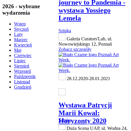
journey to Pandemia -
2026 - wybrane
wystawa Yossiego
wydarzenia
Lemela
Wstęp
Styczeń
Sztuka
Luty
Galeria Curators'Lab, ul.
Marzec
Nowowiejskiego 12, Poznań
Kwiecień
Zobacz szczegóły
Maj
Czerwiec
Lipiec
Sierpień
Wrzesień
Październik
28.12.2020-28.01.2021
Listopad
Grudzień
Wystawa Patrycji
Marii Kowal:
Horyzonty 2020
Sztuka
Duża Scena UAP, ul. Wodna 24,