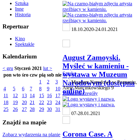
Sztuka
Inne
Historia
Repertuar
18.10.2020-24.01.2021
Kino
Spektakle
Kalendarium
August Zamoyski.
Myśleć w kamieniu -
< gru
Styczeń 2021
lut >
wystawa w Muzeum
Sztuka
pon
wto
śro
czw
pią
sob
nie
Narodowym (dostępna
1
2
3
Muzeum Narodowe w Poznaniu,
Aleje Marcinkowskiego 9
4
5
6
7
8
9
10
online)
Zobacz szczegóły
11
12
13
14
15
16
17
18
19
20
21
22
23
24
25
26
27
28
29
30
31
07-28.01.2021
Znajdź na mapie
Corona Case. A
Zobacz wydarzenia na planie