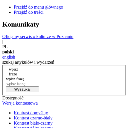
Przejdź do menu głównego
Przejdź do treści
Komunikaty
Oficjalny serwis o kulturze w Poznaniu
|
PL
polski
english
szukaj artykułów i wydarzeń
wpisz
frazę
wpisz frazę
Wyszukaj
Dostępność
Wersja kontrastowa
Kontrast domyślny
Kontrast czarno-biały
Kontrast biało-czarny