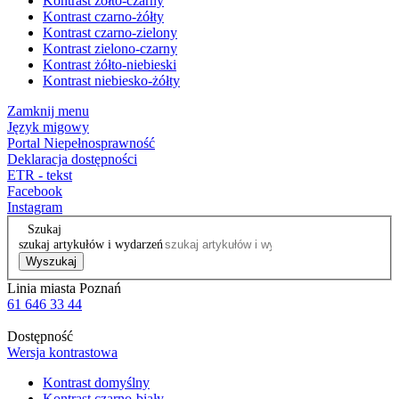
Kontrast żółto-czarny
Kontrast czarno-żółty
Kontrast czarno-zielony
Kontrast zielono-czarny
Kontrast żółto-niebieski
Kontrast niebiesko-żółty
Zamknij menu
Język migowy
Portal Niepełnosprawność
Deklaracja dostępności
ETR - tekst
Facebook
Instagram
Szukaj
szukaj artykułów i wydarzeń
Wyszukaj
Linia miasta Poznań
61 646 33 44
Dostępność
Wersja kontrastowa
Kontrast domyślny
Kontrast czarno-biały