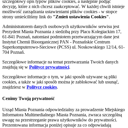
szczegółowy opis typów plików cookies, a następnie podjąć
decyzję, które z nich chcesz zaakceptować. W każdej chwili istnieje
możliwość zarządzania ustawieniami plików cookies - w stopce
strony umieściliśmy link do
"Zmień ustawienia Cookies"
.
Administratorem danych osobowych użytkowników serwisu jest
Prezydent Miasta Poznania z siedzibą przy Placu Kolegiackim 17,
61-841 Poznań, natomiast podmiotem przetwarzającym dane jest
Instytut Chemii Bioorganicznej PAN - Poznańskie Centrum
Superkomputerowo-Sieciowe (PCSS) ul. Noskowskiego 12/14, 61-
704 Poznań.
Szczegółowe informacje na temat przetwarzania Twoich danych
znajdują się w
Polityce prywatności
.
Szczegółowe informacje o tym, w jaki sposób używane są pliki
cookies, a także w jaki sposób można je zablokować lub usunąć,
znajdziesz w
Polityce cookies
.
Cenimy Twoją prywatność
Urząd Miasta Poznania odpowiedzialny za prowadzenie Miejskiego
Informatora Multimedialnego Miasta Poznania, zwraca szczególną
uwagę na przestrzeganie prawa użytkowników do prywatności.
Prezentowana informacja poniżej opisuje za co odpowiadają