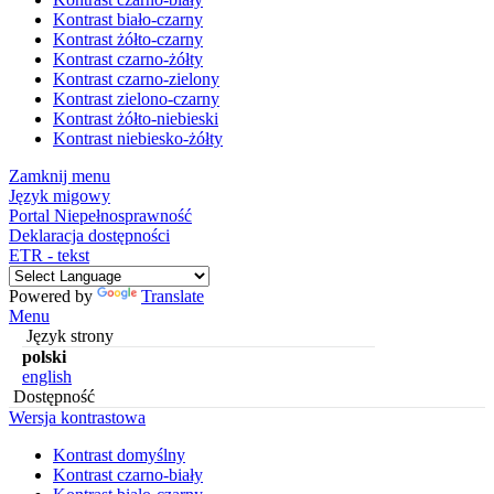
Kontrast biało-czarny
Kontrast żółto-czarny
Kontrast czarno-żółty
Kontrast czarno-zielony
Kontrast zielono-czarny
Kontrast żółto-niebieski
Kontrast niebiesko-żółty
Zamknij menu
Język migowy
Portal Niepełnosprawność
Deklaracja dostępności
ETR - tekst
Powered by
Translate
Menu
Język strony
polski
english
Dostępność
Wersja kontrastowa
Kontrast domyślny
Kontrast czarno-biały