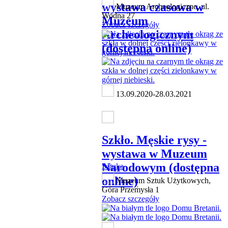
wystawa czasowa w
Muzeum Archeologiczne, ul.
Wodna 27
Muzeum
Zobacz szczegóły
Archeologicznym
(dostępna online)
13.09.2020-28.03.2021
Szkło. Męskie rysy -
wystawa w Muzeum
Narodowym (dostępna
Sztuka
online)
Muzeum Sztuk Użytkowych,
Góra Przemysła 1
Zobacz szczegóły