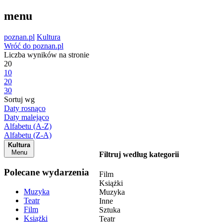
menu
poznan.pl
Kultura
Wróć do poznan.pl
Liczba wyników na stronie
20
10
20
30
Sortuj wg
Daty rosnąco
Daty malejąco
Alfabetu (A-Z)
Alfabetu (Z-A)
Kultura
Menu
Filtruj według kategorii
Polecane wydarzenia
Film
Książki
Muzyka
Muzyka
Teatr
Inne
Film
Sztuka
Książki
Teatr