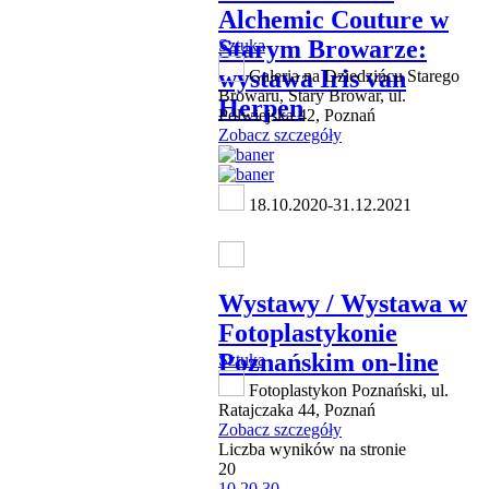
Alchemic Couture w
Starym Browarze:
Sztuka
wystawa Iris van
Galeria na Dziedzińcu Starego
Browaru, Stary Browar, ul.
Herpen
Półwiejska 42, Poznań
Zobacz szczegóły
18.10.2020-31.12.2021
Wystawy / Wystawa w
Fotoplastykonie
Poznańskim on-line
Sztuka
Fotoplastykon Poznański, ul.
Ratajczaka 44, Poznań
Zobacz szczegóły
Liczba wyników na stronie
20
10
20
30