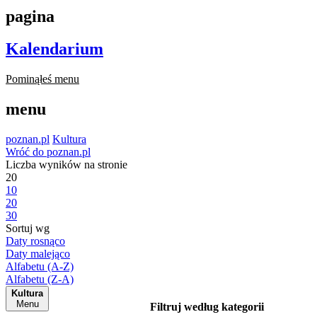
pagina
Kalendarium
Pominąłeś menu
menu
poznan.pl
Kultura
Wróć do poznan.pl
Liczba wyników na stronie
20
10
20
30
Sortuj wg
Daty rosnąco
Daty malejąco
Alfabetu (A-Z)
Alfabetu (Z-A)
Kultura
Menu
Filtruj według kategorii