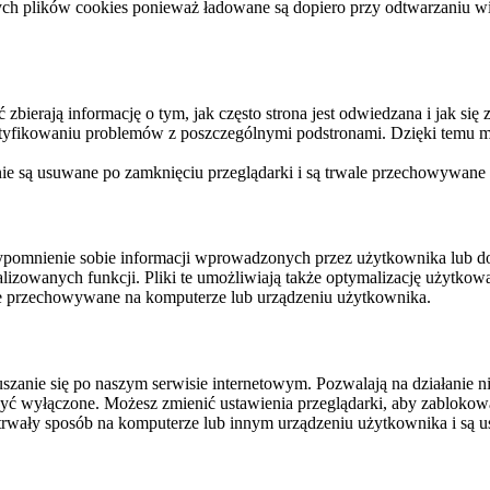
ych plików cookies ponieważ ładowane są dopiero przy odtwarzaniu wid
ierają informację o tym, jak często strona jest odwiedzana i jak się z 
ntyfikowaniu problemów z poszczególnymi podstronami. Dzięki temu mo
 nie są usuwane po zamknięciu przeglądarki i są trwale przechowywane
rzypomnienie sobie informacji wprowadzonych przez użytkownika lub 
nalizowanych funkcji. Pliki te umożliwiają także optymalizację użytko
ale przechowywane na komputerze lub urządzeniu użytkownika.
szanie się po naszym serwisie internetowym. Pozwalają na działanie ni
yć wyłączone. Możesz zmienić ustawienia przeglądarki, aby zablokować
trwały sposób na komputerze lub innym urządzeniu użytkownika i są u