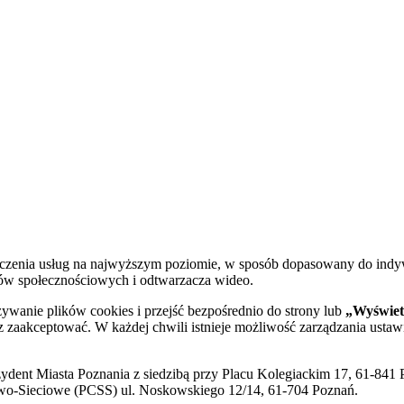
dczenia usług na najwyższym poziomie, w sposób dopasowany do indy
diów społecznościowych i odtwarzacza wideo.
żywanie plików cookies i przejść bezpośrednio do strony lub
„Wyświetl
sz zaakceptować. W każdej chwili istnieje możliwość zarządzania ustaw
ent Miasta Poznania z siedzibą przy Placu Kolegiackim 17, 61-841 P
o-Sieciowe (PCSS) ul. Noskowskiego 12/14, 61-704 Poznań.