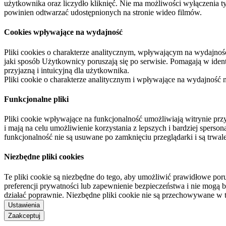
użytkownika oraz liczydło kliknięć. Nie ma możliwości wyłączenia t
powinien odtwarzać udostępnionych na stronie wideo filmów.
Cookies wpływające na wydajność
Pliki cookies o charakterze analitycznym, wpływającym na wydajność zb
jaki sposób Użytkownicy poruszają się po serwisie. Pomagają w ide
przyjazną i intuicyjną dla użytkownika.
Pliki cookie o charakterze analitycznym i wpływające na wydajność
Funkcjonalne pliki
Pliki cookie wpływające na funkcjonalność umożliwiają witrynie p
i mają na celu umożliwienie korzystania z lepszych i bardziej sperso
funkcjonalność nie są usuwane po zamknięciu przeglądarki i są trw
Niezbędne pliki cookies
Te pliki cookie są niezbędne do tego, aby umożliwić prawidłowe poru
preferencji prywatności lub zapewnienie bezpieczeństwa i nie mogą b
działać poprawnie. Niezbędne pliki cookie nie są przechowywane w 
Ustawienia
Zaakceptuj