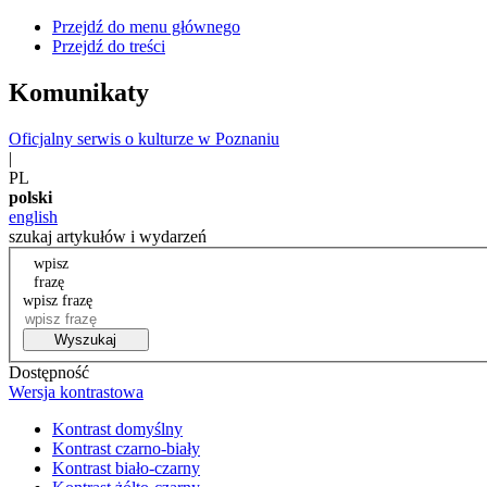
Przejdź do menu głównego
Przejdź do treści
Komunikaty
Oficjalny serwis o kulturze w Poznaniu
|
PL
polski
english
szukaj artykułów i wydarzeń
wpisz
frazę
wpisz frazę
Wyszukaj
Dostępność
Wersja kontrastowa
Kontrast domyślny
Kontrast czarno-biały
Kontrast biało-czarny