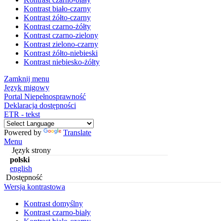
Kontrast biało-czarny
Kontrast żółto-czarny
Kontrast czarno-żółty
Kontrast czarno-zielony
Kontrast zielono-czarny
Kontrast żółto-niebieski
Kontrast niebiesko-żółty
Zamknij menu
Język migowy
Portal Niepełnosprawność
Deklaracja dostępności
ETR - tekst
Powered by
Translate
Menu
Język strony
polski
english
Dostępność
Wersja kontrastowa
Kontrast domyślny
Kontrast czarno-biały