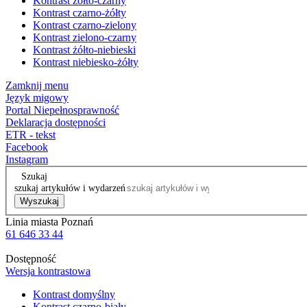
Kontrast żółto-czarny
Kontrast czarno-żółty
Kontrast czarno-zielony
Kontrast zielono-czarny
Kontrast żółto-niebieski
Kontrast niebiesko-żółty
Zamknij menu
Język migowy
Portal Niepełnosprawność
Deklaracja dostępności
ETR - tekst
Facebook
Instagram
Szukaj
szukaj artykułów i wydarzeń
Wyszukaj
Linia miasta Poznań
61 646 33 44
Dostępność
Wersja kontrastowa
Kontrast domyślny
Kontrast czarno-biały