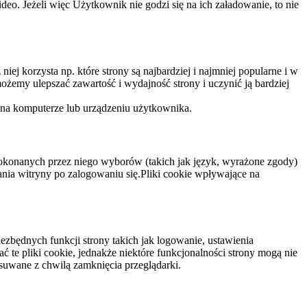
eo. Jeżeli więc Użytkownik nie godzi się na ich załadowanie, to nie
niej korzysta np. które strony są najbardziej i najmniej popularne i w
żemy ulepszać zawartość i wydajność strony i uczynić ją bardziej
 na komputerze lub urządzeniu użytkownika.
dokonanych przez niego wyborów (takich jak język, wyrażone zgody)
wania witryny po zalogowaniu się.Pliki cookie wpływające na
ezbędnych funkcji strony takich jak logowanie, ustawienia
 te pliki cookie, jednakże niektóre funkcjonalności strony mogą nie
suwane z chwilą zamknięcia przeglądarki.