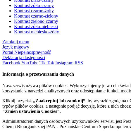
Kontrast biało-czarny
Kontrast żółto-czarny
Kontrast czarno-żółty
Kontrast czarno-zielony
Kontrast zielono-czarny
Kontrast żółto-niebieski
Kontrast niebiesko-żółty
Zamknij menu
Język migowy
Portal Niepełnosprawność
Deklaracja dostępności
Facebook
YouTube
Tik Tok
Instagram
RSS
Informacja o przetwarzaniu danych
Nasz serwis używa plików cookies. Wykorzystujemy je w celu świa
korzystanie z narzędzi analitycznych oraz udostępnianie funkcji me
Kliknij przycisk
„Zaakceptuj lub zamknij”
, by wyrazić zgodę na u
typów plików cookies, a następnie podjąć decyzję, które z nich chce
"Zmień ustawienia Cookies"
.
Administratorem danych osobowych użytkowników serwisu jest Prezyd
Chemii Bioorganicznej PAN - Poznańskie Centrum Superkomputerow