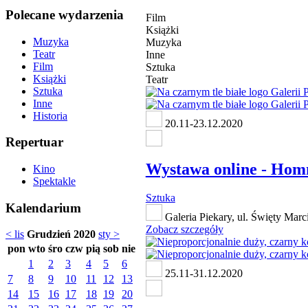
Polecane wydarzenia
Film
Książki
Muzyka
Muzyka
Teatr
Inne
Film
Sztuka
Książki
Teatr
Sztuka
Inne
Historia
20.11-23.12.2020
Repertuar
Wystawa online - Hom
Kino
Spektakle
Sztuka
Kalendarium
Galeria Piekary, ul. Święty Marc
Zobacz szczegóły
< lis
Grudzień 2020
sty >
pon
wto
śro
czw
pią
sob
nie
1
2
3
4
5
6
25.11-31.12.2020
7
8
9
10
11
12
13
14
15
16
17
18
19
20