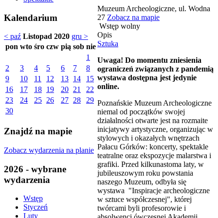
Muzeum Archeologiczne, ul. Wodna
Kalendarium
27
Zobacz na mapie
Wstęp wolny
Opis
< paź
Listopad 2020
gru >
Sztuka
pon
wto
śro
czw
pią
sob
nie
1
Uwaga! Do momentu zniesienia
2
3
4
5
6
7
8
ograniczeń związanych z pandemią
wystawa dostępna jest jedynie
9
10
11
12
13
14
15
online.
16
17
18
19
20
21
22
23
24
25
26
27
28
29
Poznańskie Muzeum Archeologiczne
30
niemal od początków swojej
działalności otwarte jest na rozmaite
inicjatywy artystyczne, organizując w
Znajdź na mapie
stylowych i okazałych wnętrzach
Pałacu Górków: koncerty, spektakle
Zobacz wydarzenia na planie
teatralne oraz ekspozycje malarstwa i
grafiki. Przed kilkunastoma laty, w
2026 - wybrane
jubileuszowym roku powstania
wydarzenia
naszego Muzeum, odbyła się
wystawa "Inspiracje archeologiczne
Wstęp
w sztuce współczesnej", której
Styczeń
twórcami byli profesorowie i
Luty
absolwenci ówczesnej Akademii