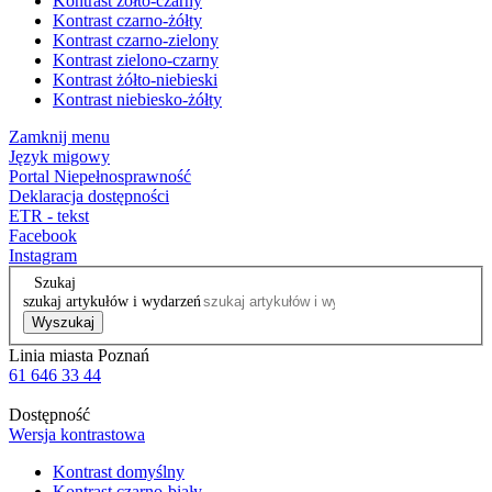
Kontrast żółto-czarny
Kontrast czarno-żółty
Kontrast czarno-zielony
Kontrast zielono-czarny
Kontrast żółto-niebieski
Kontrast niebiesko-żółty
Zamknij menu
Język migowy
Portal Niepełnosprawność
Deklaracja dostępności
ETR - tekst
Facebook
Instagram
Szukaj
szukaj artykułów i wydarzeń
Wyszukaj
Linia miasta Poznań
61 646 33 44
Dostępność
Wersja kontrastowa
Kontrast domyślny
Kontrast czarno-biały