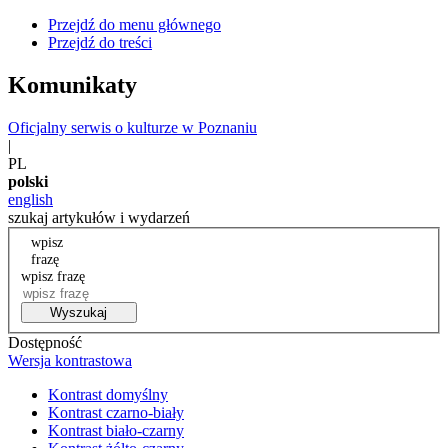
Przejdź do menu głównego
Przejdź do treści
Komunikaty
Oficjalny serwis o kulturze w Poznaniu
|
PL
polski
english
szukaj artykułów i wydarzeń
wpisz
frazę
wpisz frazę
Wyszukaj
Dostępność
Wersja kontrastowa
Kontrast domyślny
Kontrast czarno-biały
Kontrast biało-czarny