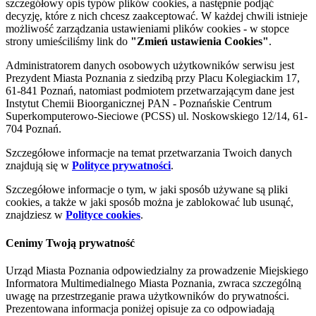
szczegółowy opis typów plików cookies, a następnie podjąć
decyzję, które z nich chcesz zaakceptować. W każdej chwili istnieje
możliwość zarządzania ustawieniami plików cookies - w stopce
strony umieściliśmy link do
"Zmień ustawienia Cookies"
.
Administratorem danych osobowych użytkowników serwisu jest
Prezydent Miasta Poznania z siedzibą przy Placu Kolegiackim 17,
61-841 Poznań, natomiast podmiotem przetwarzającym dane jest
Instytut Chemii Bioorganicznej PAN - Poznańskie Centrum
Superkomputerowo-Sieciowe (PCSS) ul. Noskowskiego 12/14, 61-
704 Poznań.
Szczegółowe informacje na temat przetwarzania Twoich danych
znajdują się w
Polityce prywatności
.
Szczegółowe informacje o tym, w jaki sposób używane są pliki
cookies, a także w jaki sposób można je zablokować lub usunąć,
znajdziesz w
Polityce cookies
.
Cenimy Twoją prywatność
Urząd Miasta Poznania odpowiedzialny za prowadzenie Miejskiego
Informatora Multimedialnego Miasta Poznania, zwraca szczególną
uwagę na przestrzeganie prawa użytkowników do prywatności.
Prezentowana informacja poniżej opisuje za co odpowiadają