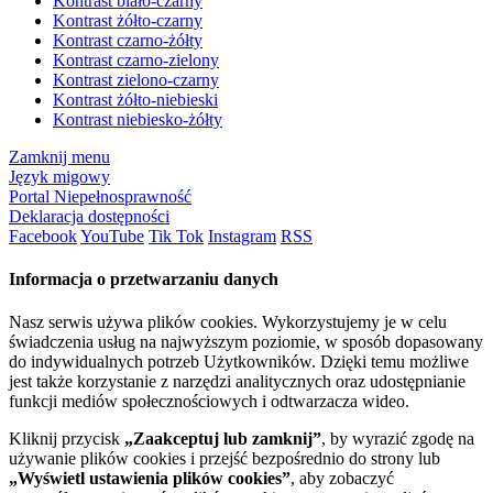
Kontrast biało-czarny
Kontrast żółto-czarny
Kontrast czarno-żółty
Kontrast czarno-zielony
Kontrast zielono-czarny
Kontrast żółto-niebieski
Kontrast niebiesko-żółty
Zamknij menu
Język migowy
Portal Niepełnosprawność
Deklaracja dostępności
Facebook
YouTube
Tik Tok
Instagram
RSS
Informacja o przetwarzaniu danych
Nasz serwis używa plików cookies. Wykorzystujemy je w celu
świadczenia usług na najwyższym poziomie, w sposób dopasowany
do indywidualnych potrzeb Użytkowników. Dzięki temu możliwe
jest także korzystanie z narzędzi analitycznych oraz udostępnianie
funkcji mediów społecznościowych i odtwarzacza wideo.
Kliknij przycisk
„Zaakceptuj lub zamknij”
, by wyrazić zgodę na
używanie plików cookies i przejść bezpośrednio do strony lub
„Wyświetl ustawienia plików cookies”
, aby zobaczyć