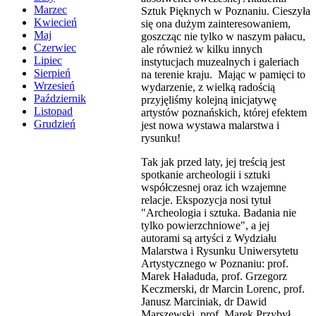
Marzec
Sztuk Pięknych w Poznaniu. Cieszyła
Kwiecień
się ona dużym zainteresowaniem,
Maj
goszcząc nie tylko w naszym pałacu,
Czerwiec
ale również w kilku innych
Lipiec
instytucjach muzealnych i galeriach
Sierpień
na terenie kraju. Mając w pamięci to
Wrzesień
wydarzenie, z wielką radością
Październik
przyjęliśmy kolejną inicjatywę
Listopad
artystów poznańskich, której efektem
Grudzień
jest nowa wystawa malarstwa i
rysunku!
Tak jak przed laty, jej treścią jest
spotkanie archeologii i sztuki
współczesnej oraz ich wzajemne
relacje. Ekspozycja nosi tytuł
"Archeologia i sztuka. Badania nie
tylko powierzchniowe", a jej
autorami są artyści z Wydziału
Malarstwa i Rysunku Uniwersytetu
Artystycznego w Poznaniu: prof.
Marek Haładuda, prof. Grzegorz
Keczmerski, dr Marcin Lorenc, prof.
Janusz Marciniak, dr Dawid
Marszewski, prof. Marek Przybył,