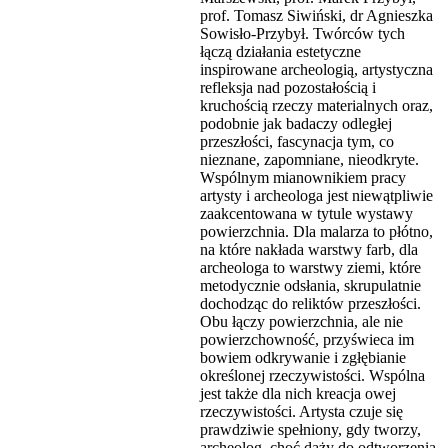
prof. Tomasz Siwiński, dr Agnieszka
Sowisło-Przybył. Twórców tych
łączą działania estetyczne
inspirowane archeologią, artystyczna
refleksja nad pozostałością i
kruchością rzeczy materialnych oraz,
podobnie jak badaczy odległej
przeszłości, fascynacja tym, co
nieznane, zapomniane, nieodkryte.
Wspólnym mianownikiem pracy
artysty i archeologa jest niewątpliwie
zaakcentowana w tytule wystawy
powierzchnia. Dla malarza to płótno,
na które nakłada warstwy farb, dla
archeologa to warstwy ziemi, które
metodycznie odsłania, skrupulatnie
dochodząc do reliktów przeszłości.
Obu łączy powierzchnia, ale nie
powierzchowność, przyświeca im
bowiem odkrywanie i zgłębianie
określonej rzeczywistości. Wspólna
jest także dla nich kreacja owej
rzeczywistości. Artysta czuje się
prawdziwie spełniony, gdy tworzy,
archeolog, choć dąży do odtworzenia