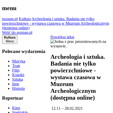
menu
poznan.pl
Kultura
Archeologia i sztuka. Badania nie tylko
powierzchniowe - wystawa czasowa w Muzeum Archeologicznym
(dostępna online)
Wróć do poznan.pl
Powiększ tekst
Kultura
Menu
Polecane wydarzenia
Archeologia i sztuka.
Muzyka
Badania nie tylko
Teatr
powierzchniowe -
Film
Książki
wystawa czasowa w
Sztuka
Muzeum
Inne
Historia
Archeologicznym
(dostępna online)
Repertuar
Kino
12.11 – 28.02.2021
Spektakle