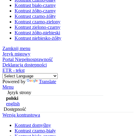
Kontrast biało-czarny
Kontrast żółto-czarny
Kontrast czarno-żółty
Kontrast czarno-zielony
Kontrast zielono-czarny
Kontrast żółto-niebieski
Kontrast niebiesko-żółty
Zamknij menu
Język migowy
Portal Niepełnosprawność
Deklaracja dostępności
ETR - tekst
Powered by
Translate
Menu
Język strony
polski
english
Dostępność
Wersja kontrastowa
Kontrast domyślny
Kontrast czarno-biały