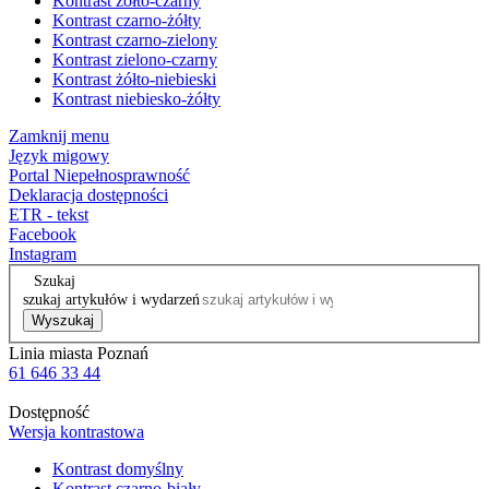
Kontrast żółto-czarny
Kontrast czarno-żółty
Kontrast czarno-zielony
Kontrast zielono-czarny
Kontrast żółto-niebieski
Kontrast niebiesko-żółty
Zamknij menu
Język migowy
Portal Niepełnosprawność
Deklaracja dostępności
ETR - tekst
Facebook
Instagram
Szukaj
szukaj artykułów i wydarzeń
Wyszukaj
Linia miasta Poznań
61 646 33 44
Dostępność
Wersja kontrastowa
Kontrast domyślny
Kontrast czarno-biały