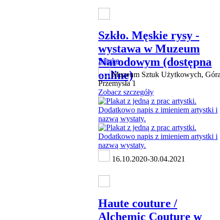
Szkło. Męskie rysy -
wystawa w Muzeum
Narodowym (dostępna
Sztuka
online)
Muzeum Sztuk Użytkowych, Gór
Przemysła 1
Zobacz szczegóły
16.10.2020-30.04.2021
Haute couture /
Alchemic Couture w