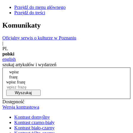
Przejdź do menu głównego
Przejdź do treści
Komunikaty
Oficjalny serwis o kulturze w Poznaniu
|
PL
polski
english
szukaj artykułów i wydarzeń
wpisz
frazę
wpisz frazę
Wyszukaj
Dostępność
Wersja kontrastowa
Kontrast domyślny
Kontrast czarno-biały
Kontrast biało-czarny