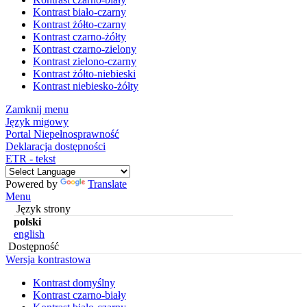
Kontrast biało-czarny
Kontrast żółto-czarny
Kontrast czarno-żółty
Kontrast czarno-zielony
Kontrast zielono-czarny
Kontrast żółto-niebieski
Kontrast niebiesko-żółty
Zamknij menu
Język migowy
Portal Niepełnosprawność
Deklaracja dostępności
ETR - tekst
Powered by
Translate
Menu
Język strony
polski
english
Dostępność
Wersja kontrastowa
Kontrast domyślny
Kontrast czarno-biały