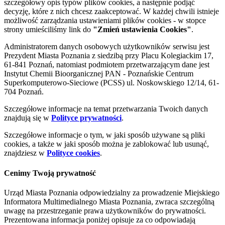
szczegółowy opis typów plików cookies, a następnie podjąć
decyzję, które z nich chcesz zaakceptować. W każdej chwili istnieje
możliwość zarządzania ustawieniami plików cookies - w stopce
strony umieściliśmy link do
"Zmień ustawienia Cookies"
.
Administratorem danych osobowych użytkowników serwisu jest
Prezydent Miasta Poznania z siedzibą przy Placu Kolegiackim 17,
61-841 Poznań, natomiast podmiotem przetwarzającym dane jest
Instytut Chemii Bioorganicznej PAN - Poznańskie Centrum
Superkomputerowo-Sieciowe (PCSS) ul. Noskowskiego 12/14, 61-
704 Poznań.
Szczegółowe informacje na temat przetwarzania Twoich danych
znajdują się w
Polityce prywatności
.
Szczegółowe informacje o tym, w jaki sposób używane są pliki
cookies, a także w jaki sposób można je zablokować lub usunąć,
znajdziesz w
Polityce cookies
.
Cenimy Twoją prywatność
Urząd Miasta Poznania odpowiedzialny za prowadzenie Miejskiego
Informatora Multimedialnego Miasta Poznania, zwraca szczególną
uwagę na przestrzeganie prawa użytkowników do prywatności.
Prezentowana informacja poniżej opisuje za co odpowiadają