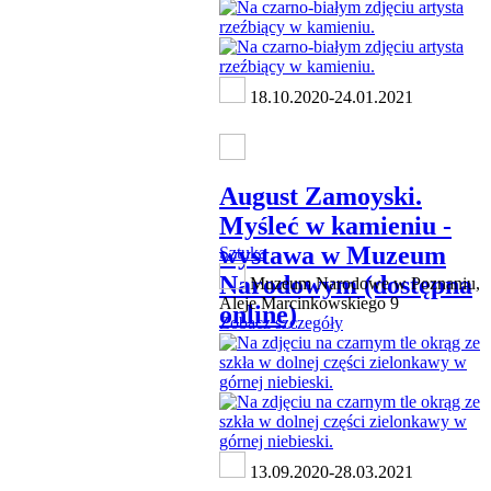
18.10.2020-24.01.2021
August Zamoyski.
Myśleć w kamieniu -
wystawa w Muzeum
Sztuka
Narodowym (dostępna
Muzeum Narodowe w Poznaniu,
Aleje Marcinkowskiego 9
online)
Zobacz szczegóły
13.09.2020-28.03.2021