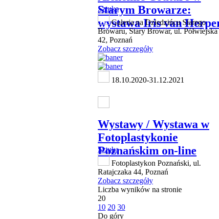
Starym Browarze:
Sztuka
wystawa Iris van Herpe
Galeria na Dziedzińcu Starego
Browaru, Stary Browar, ul. Półwiejska
42, Poznań
Zobacz szczegóły
18.10.2020-31.12.2021
Wystawy / Wystawa w
Fotoplastykonie
Poznańskim on-line
Sztuka
Fotoplastykon Poznański, ul.
Ratajczaka 44, Poznań
Zobacz szczegóły
Liczba wyników na stronie
20
10
20
30
Do góry