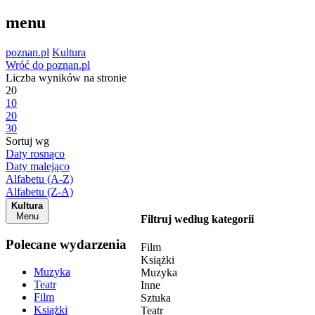
menu
poznan.pl
Kultura
Wróć do poznan.pl
Liczba wyników na stronie
20
10
20
30
Sortuj wg
Daty rosnąco
Daty malejąco
Alfabetu (A-Z)
Alfabetu (Z-A)
Kultura
Menu
Filtruj według kategorii
Polecane wydarzenia
Film
Książki
Muzyka
Muzyka
Teatr
Inne
Film
Sztuka
Książki
Teatr