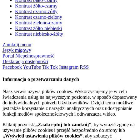
Kontrast biało-czarny
Kontrast żółto-czarny
Kontrast czarno-żółty
Kontrast czarno-zielony
Kontrast zielono-czarny
Kontrast żółto-niebieski
Kontrast niebiesko-żółty
Zamknij menu
Język migowy
Portal Niepełnosprawność
Deklaracja dostępności
Facebook
YouTube
Tik Tok
Instagram
RSS
Informacja o przetwarzaniu danych
Nasz serwis używa plików cookies. Wykorzystujemy je w celu
świadczenia usług na najwyższym poziomie, w sposób dopasowany
do indywidualnych potrzeb Użytkowników. Dzięki temu możliwe
jest także korzystanie z narzędzi analitycznych oraz udostępnianie
funkcji mediów społecznościowych i odtwarzacza wideo.
Kliknij przycisk
„Zaakceptuj lub zamknij”
, by wyrazić zgodę na
używanie plików cookies i przejść bezpośrednio do strony lub
„Wyświetl ustawienia plików cookies”
, aby zobaczyć