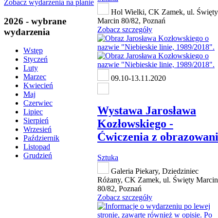
Zobacz wydarzenia na planie
Hol Wielki, CK Zamek, ul. Święty
2026 - wybrane
Marcin 80/82, Poznań
Zobacz szczegóły
wydarzenia
Wstęp
Styczeń
Luty
Marzec
09.10-13.11.2020
Kwiecień
Maj
Czerwiec
Wystawa Jarosława
Lipiec
Sierpień
Kozłowskiego -
Wrzesień
Ćwiczenia z obrazowan
Październik
Listopad
Grudzień
Sztuka
Galeria Piekary, Dziedziniec
Różany, CK Zamek, ul. Święty Marcin
80/82, Poznań
Zobacz szczegóły