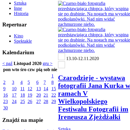
Sztuka
Inne
Historia
Repertuar
Kino
Spektakle
Kalendarium
13.10-12.11.2020
< paź
Listopad 2020
gru >
pon
wto
śro
czw
pią
sob
nie
1
Czarodzieje - wystawa
2
3
4
5
6
7
8
fotografii Jana Kurka 
9
10
11
12
13
14
15
ramach V
16
17
18
19
20
21
22
Wielkopolskiego
23
24
25
26
27
28
29
Festiwalu Fotografii im
30
Ireneusza Zjeżdżałki
Znajdź na mapie
Sztuka