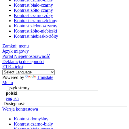
Kontrast biało-czarny
Kontrast żółto-czarny
Kontrast czarno-żółty
Kontrast czarno-zielony
Kontrast zielono-czarny
Kontrast żółto-niebieski
Kontrast niebiesko-żółty
Zamknij menu
Język migowy
Portal Niepełnosprawność
Deklaracja dostępności
ETR - tekst
Powered by
Translate
Menu
Język strony
polski
english
Dostępność
Wersja kontrastowa
Kontrast domyślny
Kontrast czarno-biały