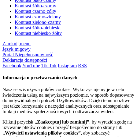
Kontrast biało-czarny
Kontrast żółto-czarny
Kontrast czarno-żółty
Kontrast czarno-zielony
Kontrast zielono-czarny
Kontrast żółto-niebieski
Kontrast niebiesko-żółty
Zamknij menu
Język migowy
Portal Niepełnosprawność
Deklaracja dostępności
Facebook
YouTube
Tik Tok
Instagram
RSS
Informacja o przetwarzaniu danych
Nasz serwis używa plików cookies. Wykorzystujemy je w celu
świadczenia usług na najwyższym poziomie, w sposób dopasowany
do indywidualnych potrzeb Użytkowników. Dzięki temu możliwe
jest także korzystanie z narzędzi analitycznych oraz udostępnianie
funkcji mediów społecznościowych i odtwarzacza wideo.
Kliknij przycisk
„Zaakceptuj lub zamknij”
, by wyrazić zgodę na
używanie plików cookies i przejść bezpośrednio do strony lub
„Wyświetl ustawienia plików cookies”
, aby zobaczyć