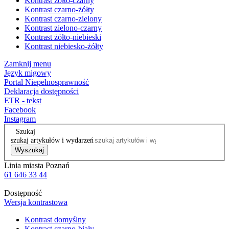
Kontrast żółto-czarny
Kontrast czarno-żółty
Kontrast czarno-zielony
Kontrast zielono-czarny
Kontrast żółto-niebieski
Kontrast niebiesko-żółty
Zamknij menu
Język migowy
Portal Niepełnosprawność
Deklaracja dostępności
ETR - tekst
Facebook
Instagram
Szukaj
szukaj artykułów i wydarzeń
Wyszukaj
Linia miasta Poznań
61 646 33 44
Dostępność
Wersja kontrastowa
Kontrast domyślny
Kontrast czarno-biały