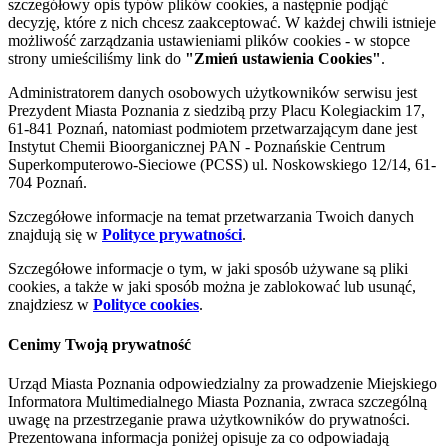
szczegółowy opis typów plików cookies, a następnie podjąć
decyzję, które z nich chcesz zaakceptować. W każdej chwili istnieje
możliwość zarządzania ustawieniami plików cookies - w stopce
strony umieściliśmy link do
"Zmień ustawienia Cookies"
.
Administratorem danych osobowych użytkowników serwisu jest
Prezydent Miasta Poznania z siedzibą przy Placu Kolegiackim 17,
61-841 Poznań, natomiast podmiotem przetwarzającym dane jest
Instytut Chemii Bioorganicznej PAN - Poznańskie Centrum
Superkomputerowo-Sieciowe (PCSS) ul. Noskowskiego 12/14, 61-
704 Poznań.
Szczegółowe informacje na temat przetwarzania Twoich danych
znajdują się w
Polityce prywatności
.
Szczegółowe informacje o tym, w jaki sposób używane są pliki
cookies, a także w jaki sposób można je zablokować lub usunąć,
znajdziesz w
Polityce cookies
.
Cenimy Twoją prywatność
Urząd Miasta Poznania odpowiedzialny za prowadzenie Miejskiego
Informatora Multimedialnego Miasta Poznania, zwraca szczególną
uwagę na przestrzeganie prawa użytkowników do prywatności.
Prezentowana informacja poniżej opisuje za co odpowiadają