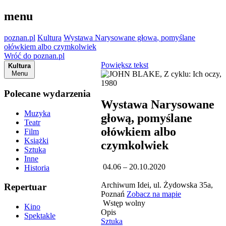
menu
poznan.pl
Kultura
Wystawa Narysowane głową, pomyślane
ołówkiem albo czymkolwiek
Wróć do poznan.pl
Powiększ tekst
Kultura
Menu
Polecane wydarzenia
Wystawa Narysowane
Muzyka
głową, pomyślane
Teatr
ołówkiem albo
Film
Książki
czymkolwiek
Sztuka
Inne
04.06 – 20.10.2020
Historia
Archiwum Idei, ul. Żydowska 35a,
Repertuar
Poznań
Zobacz na mapie
Wstęp wolny
Kino
Opis
Spektakle
Sztuka