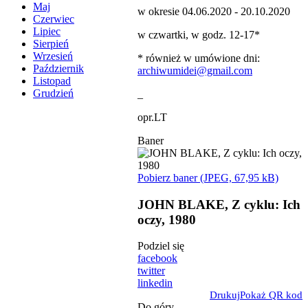
Maj
w okresie 04.06.2020 - 20.10.2020
Czerwiec
Lipiec
w czwartki, w godz. 12-17*
Sierpień
Wrzesień
* również w umówione dni:
Październik
archiwumidei@gmail.com
Listopad
Grudzień
_
opr.LT
Baner
Pobierz baner (JPEG, 67,95 kB)
JOHN BLAKE, Z cyklu: Ich
oczy, 1980
Podziel się
facebook
twitter
linkedin
Drukuj
Pokaż QR kod
Do góry