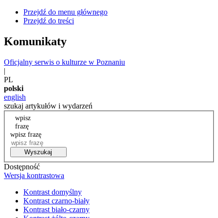
Przejdź do menu głównego
Przejdź do treści
Komunikaty
Oficjalny serwis o kulturze w Poznaniu
|
PL
polski
english
szukaj artykułów i wydarzeń
wpisz
frazę
wpisz frazę
Wyszukaj
Dostępność
Wersja kontrastowa
Kontrast domyślny
Kontrast czarno-biały
Kontrast biało-czarny