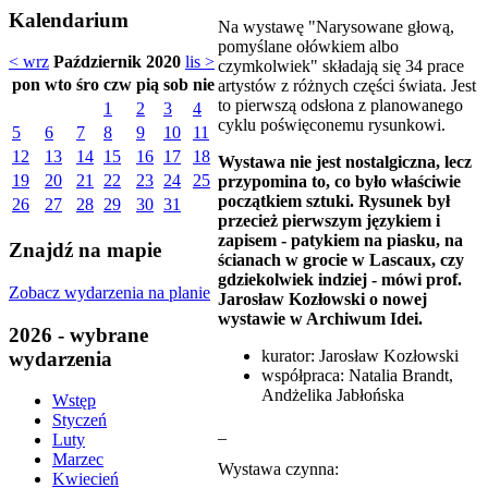
Kalendarium
Na wystawę "Narysowane głową,
pomyślane ołówkiem albo
< wrz
Październik 2020
lis >
czymkolwiek" składają się 34 prace
pon
wto
śro
czw
pią
sob
nie
artystów z różnych części świata. Jest
to pierwszą odsłona z planowanego
1
2
3
4
cyklu poświęconemu rysunkowi.
5
6
7
8
9
10
11
12
13
14
15
16
17
18
Wystawa nie jest nostalgiczna, lecz
19
20
21
22
23
24
25
przypomina to, co było właściwie
początkiem sztuki. Rysunek był
26
27
28
29
30
31
przecież pierwszym językiem i
zapisem - patykiem na piasku, na
Znajdź na mapie
ścianach w grocie w Lascaux, czy
gdziekolwiek indziej - mówi prof.
Zobacz wydarzenia na planie
Jarosław Kozłowski o nowej
wystawie w Archiwum Idei.
2026 - wybrane
kurator: Jarosław Kozłowski
wydarzenia
współpraca: Natalia Brandt,
Andżelika Jabłońska
Wstęp
Styczeń
_
Luty
Marzec
Wystawa czynna:
Kwiecień