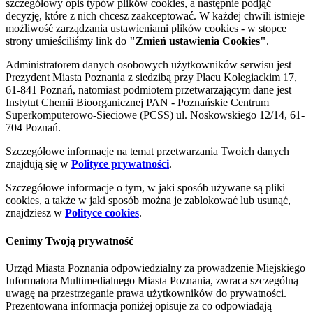
szczegółowy opis typów plików cookies, a następnie podjąć
decyzję, które z nich chcesz zaakceptować. W każdej chwili istnieje
możliwość zarządzania ustawieniami plików cookies - w stopce
strony umieściliśmy link do
"Zmień ustawienia Cookies"
.
Administratorem danych osobowych użytkowników serwisu jest
Prezydent Miasta Poznania z siedzibą przy Placu Kolegiackim 17,
61-841 Poznań, natomiast podmiotem przetwarzającym dane jest
Instytut Chemii Bioorganicznej PAN - Poznańskie Centrum
Superkomputerowo-Sieciowe (PCSS) ul. Noskowskiego 12/14, 61-
704 Poznań.
Szczegółowe informacje na temat przetwarzania Twoich danych
znajdują się w
Polityce prywatności
.
Szczegółowe informacje o tym, w jaki sposób używane są pliki
cookies, a także w jaki sposób można je zablokować lub usunąć,
znajdziesz w
Polityce cookies
.
Cenimy Twoją prywatność
Urząd Miasta Poznania odpowiedzialny za prowadzenie Miejskiego
Informatora Multimedialnego Miasta Poznania, zwraca szczególną
uwagę na przestrzeganie prawa użytkowników do prywatności.
Prezentowana informacja poniżej opisuje za co odpowiadają