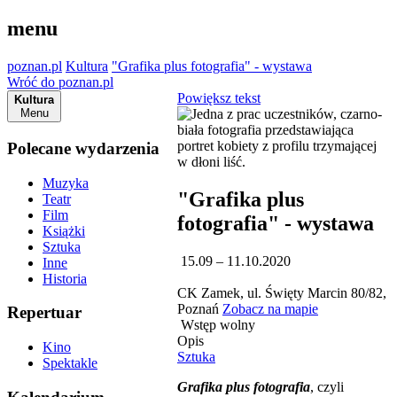
menu
poznan.pl
Kultura
"Grafika plus fotografia" - wystawa
Wróć do poznan.pl
Powiększ tekst
Kultura
Menu
Polecane wydarzenia
Muzyka
"Grafika plus
Teatr
Film
fotografia" - wystawa
Książki
Sztuka
15.09 – 11.10.2020
Inne
Historia
CK Zamek, ul. Święty Marcin 80/82,
Poznań
Zobacz na mapie
Repertuar
Wstęp wolny
Opis
Kino
Sztuka
Spektakle
Grafika plus fotografia
, czyli