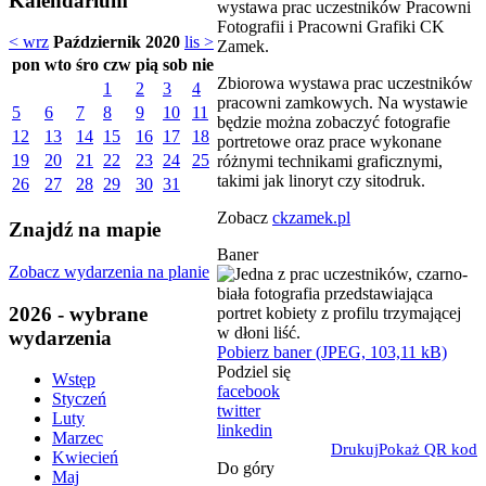
Kalendarium
wystawa prac uczestników Pracowni
Fotografii i Pracowni Grafiki CK
< wrz
Październik 2020
lis >
Zamek.
pon
wto
śro
czw
pią
sob
nie
Zbiorowa wystawa prac uczestników
1
2
3
4
pracowni zamkowych. Na wystawie
5
6
7
8
9
10
11
będzie można zobaczyć fotografie
12
13
14
15
16
17
18
portretowe oraz prace wykonane
19
20
21
22
23
24
25
różnymi technikami graficznymi,
takimi jak linoryt czy sitodruk.
26
27
28
29
30
31
Zobacz
ckzamek.pl
Znajdź na mapie
Baner
Zobacz wydarzenia na planie
2026 - wybrane
wydarzenia
Pobierz baner (JPEG, 103,11 kB)
Podziel się
Wstęp
facebook
Styczeń
twitter
Luty
linkedin
Marzec
Drukuj
Pokaż QR kod
Kwiecień
Do góry
Maj