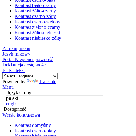
Kontrast biało-czarny
Kontrast żółto-czarny
Kontrast czarno-żółty
Kontrast czarno-zielony
Kontrast zielono-czarny
Kontrast żółto-niebieski
Kontrast niebiesko-żółty
Zamknij menu
Język migowy
Portal Niepełnosprawność
Deklaracja dostępności
ETR - tekst
Powered by
Translate
Menu
Język strony
polski
english
Dostępność
Wersja kontrastowa
Kontrast domyślny
Kontrast czarno-biały