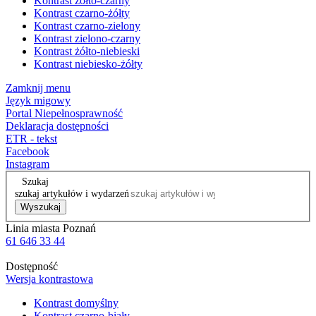
Kontrast żółto-czarny
Kontrast czarno-żółty
Kontrast czarno-zielony
Kontrast zielono-czarny
Kontrast żółto-niebieski
Kontrast niebiesko-żółty
Zamknij menu
Język migowy
Portal Niepełnosprawność
Deklaracja dostępności
ETR - tekst
Facebook
Instagram
Szukaj
szukaj artykułów i wydarzeń
Wyszukaj
Linia miasta Poznań
61 646 33 44
Dostępność
Wersja kontrastowa
Kontrast domyślny
Kontrast czarno-biały