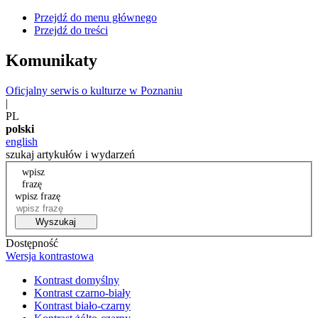
Przejdź do menu głównego
Przejdź do treści
Komunikaty
Oficjalny serwis o kulturze w Poznaniu
|
PL
polski
english
szukaj artykułów i wydarzeń
wpisz
frazę
wpisz frazę
Wyszukaj
Dostępność
Wersja kontrastowa
Kontrast domyślny
Kontrast czarno-biały
Kontrast biało-czarny