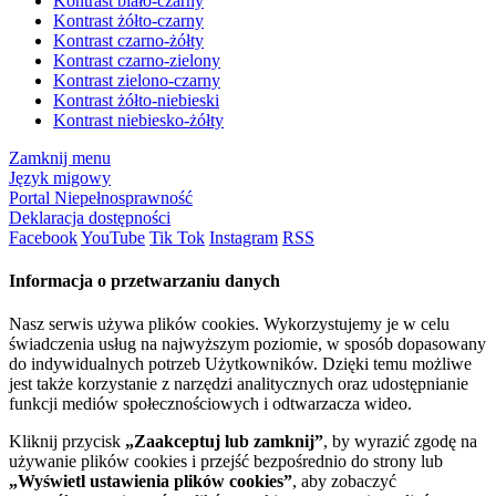
Kontrast biało-czarny
Kontrast żółto-czarny
Kontrast czarno-żółty
Kontrast czarno-zielony
Kontrast zielono-czarny
Kontrast żółto-niebieski
Kontrast niebiesko-żółty
Zamknij menu
Język migowy
Portal Niepełnosprawność
Deklaracja dostępności
Facebook
YouTube
Tik Tok
Instagram
RSS
Informacja o przetwarzaniu danych
Nasz serwis używa plików cookies. Wykorzystujemy je w celu
świadczenia usług na najwyższym poziomie, w sposób dopasowany
do indywidualnych potrzeb Użytkowników. Dzięki temu możliwe
jest także korzystanie z narzędzi analitycznych oraz udostępnianie
funkcji mediów społecznościowych i odtwarzacza wideo.
Kliknij przycisk
„Zaakceptuj lub zamknij”
, by wyrazić zgodę na
używanie plików cookies i przejść bezpośrednio do strony lub
„Wyświetl ustawienia plików cookies”
, aby zobaczyć