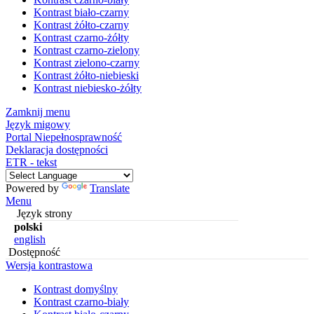
Kontrast biało-czarny
Kontrast żółto-czarny
Kontrast czarno-żółty
Kontrast czarno-zielony
Kontrast zielono-czarny
Kontrast żółto-niebieski
Kontrast niebiesko-żółty
Zamknij menu
Język migowy
Portal Niepełnosprawność
Deklaracja dostępności
ETR - tekst
Powered by
Translate
Menu
Język strony
polski
english
Dostępność
Wersja kontrastowa
Kontrast domyślny
Kontrast czarno-biały