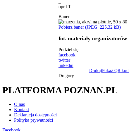
_
opr.LT
Baner
Pobierz baner (JPEG, 225,32 kB)
fot. materiały organizatorów
Podziel się
facebook
twitter
linkedin
Drukuj
Pokaż QR kod
Do góry
PLATFORMA POZNAN.PL
O nas
Kontakt
Deklaracja dostępności
Polityka prywatności
Facebook