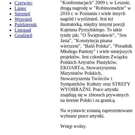
"Konfrontacjach" 2009 r, w Lesznie,
Czerwiec
drugą nagrodę w "Robinsonadzie" w
Lipiec
2016 r. w Poznaniu i wiele innych
Sierpień
nagród i wyróżnień. Jest też
Wrzesień
ilustratorką, między innymi poezji
Październik
Kajetana Pyrzyńskiego. To takie
Listopad
tytuły jak; "O Świętosławie", "Sen
Grudzień
Jasia", "Konstytucja pisana
wierszem", "Baśń Polska", "Poradnik
Młodego Patrioty" i wiele mniejszych
projektów. Jest członkiem Związku
Polskich Artystów Plastyków,
EKOART-u, Stowarzyszenia
Marynistów Polskich,
Stowarzyszenia Twórców i
Sympatyków Kultury oraz STREFY
WYOBRAŹNI. Prace artystki
znajdują się w zbiorach prywatnych
na terenie Polski i za granicą.
Na wystawie zostaną zaprezentowane
wybrane prace artystki.
Wstęp wolny.