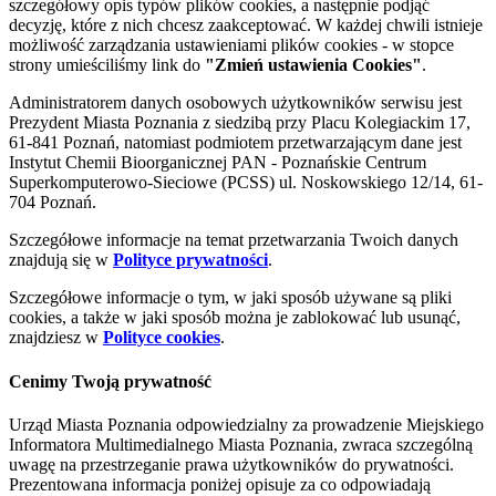
szczegółowy opis typów plików cookies, a następnie podjąć
decyzję, które z nich chcesz zaakceptować. W każdej chwili istnieje
możliwość zarządzania ustawieniami plików cookies - w stopce
strony umieściliśmy link do
"Zmień ustawienia Cookies"
.
Administratorem danych osobowych użytkowników serwisu jest
Prezydent Miasta Poznania z siedzibą przy Placu Kolegiackim 17,
61-841 Poznań, natomiast podmiotem przetwarzającym dane jest
Instytut Chemii Bioorganicznej PAN - Poznańskie Centrum
Superkomputerowo-Sieciowe (PCSS) ul. Noskowskiego 12/14, 61-
704 Poznań.
Szczegółowe informacje na temat przetwarzania Twoich danych
znajdują się w
Polityce prywatności
.
Szczegółowe informacje o tym, w jaki sposób używane są pliki
cookies, a także w jaki sposób można je zablokować lub usunąć,
znajdziesz w
Polityce cookies
.
Cenimy Twoją prywatność
Urząd Miasta Poznania odpowiedzialny za prowadzenie Miejskiego
Informatora Multimedialnego Miasta Poznania, zwraca szczególną
uwagę na przestrzeganie prawa użytkowników do prywatności.
Prezentowana informacja poniżej opisuje za co odpowiadają