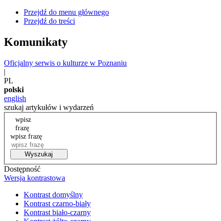
Przejdź do menu głównego
Przejdź do treści
Komunikaty
Oficjalny serwis o kulturze w Poznaniu
|
PL
polski
english
szukaj artykułów i wydarzeń
wpisz
frazę
wpisz frazę
Wyszukaj
Dostępność
Wersja kontrastowa
Kontrast domyślny
Kontrast czarno-biały
Kontrast biało-czarny