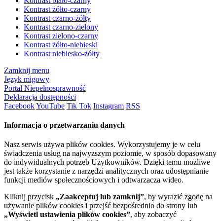
Kontrast biało-czarny
Kontrast żółto-czarny
Kontrast czarno-żółty
Kontrast czarno-zielony
Kontrast zielono-czarny
Kontrast żółto-niebieski
Kontrast niebiesko-żółty
Zamknij menu
Język migowy
Portal Niepełnosprawność
Deklaracja dostępności
Facebook
YouTube
Tik Tok
Instagram
RSS
Informacja o przetwarzaniu danych
Nasz serwis używa plików cookies. Wykorzystujemy je w celu
świadczenia usług na najwyższym poziomie, w sposób dopasowany
do indywidualnych potrzeb Użytkowników. Dzięki temu możliwe
jest także korzystanie z narzędzi analitycznych oraz udostępnianie
funkcji mediów społecznościowych i odtwarzacza wideo.
Kliknij przycisk
„Zaakceptuj lub zamknij”
, by wyrazić zgodę na
używanie plików cookies i przejść bezpośrednio do strony lub
„Wyświetl ustawienia plików cookies”
, aby zobaczyć