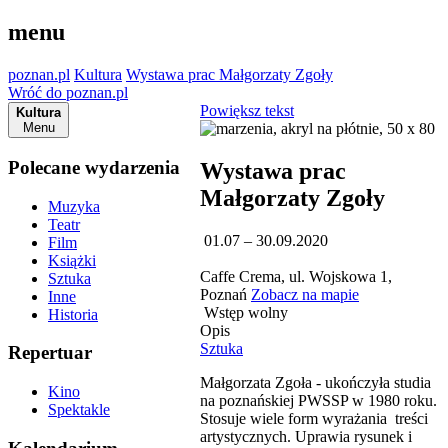
menu
poznan.pl
Kultura
Wystawa prac Małgorzaty Zgoły
Wróć do poznan.pl
Powiększ tekst
Kultura
Menu
Polecane wydarzenia
Wystawa prac
Małgorzaty Zgoły
Muzyka
Teatr
01.07 – 30.09.2020
Film
Książki
Caffe Crema, ul. Wojskowa 1,
Sztuka
Poznań
Zobacz na mapie
Inne
Wstęp wolny
Historia
Opis
Sztuka
Repertuar
Małgorzata Zgoła - ukończyła studia
Kino
na poznańskiej PWSSP w 1980 roku.
Spektakle
Stosuje wiele form wyrażania treści
artystycznych. Uprawia rysunek i