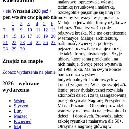
Kalendarium
malarstwo, opracowała własną
technikę rysunkową i malarską.
< sie
Wrzesień 2020
paź >
Szczególnie pasjonuje się linią i to
pon
wto
śro
czw
pią
sob
nie
możemy zauważyć w jej pracach.
Maluje na jedwabiu; formy użytkowe
1
2
3
4
5
6
i obrazy. Tutaj też ważną rolę
7
8
9
10
11
12
13
odgrywa kreska. Nie ma ograniczenia
14
15
16
17
18
19
20
w tematyce. Maluje: architekturę,
21
22
23
24
25
26
27
roślinność, zwierzęta, portrety,
pejzaże i oczywiście maluje morze,
28
29
30
ale także formy abstrakcyjne. Szyje
ubiory, które sama projektuje i na
Znajdź na mapie
nich maluje. Swoje prace wystawia
od 1988 roku. Ma na swym koncie
Zobacz wydarzenia na planie
bardzo dużo wystaw
indywidualnych i zbiorowych w
2026 - wybrane
kraju i za granicą. W ciągu swojej 40-
wydarzenia
letniej pracy dydaktycznej rozwijała
zdolności dzieci i za tą zaangażowaną
pracę otrzymała Nagrodę Prezydenta
Wstęp
Miasta Poznania. Obecnie prowadzi
Styczeń
warsztaty malowania na jedwabiu dla
Luty
dzieci i dorosłych. Prowadzi także
Marzec
szkołę rysunku i malarstwa dla 50+.
Kwiecień
Otrzymała nagrodę główną w
Maj