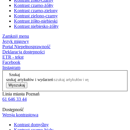
Kontrast żółto-czarny
Kontrast czarno-żółty
Kontrast czarno-zielony
Kontrast zielono-czarny
Kontrast żółto-niebieski
Kontrast niebiesko-żółty
Zamknij menu
Język migowy
Portal Niepełnosprawność
Deklaracja dostępności
ETR - tekst
Facebook
Instagram
Szukaj
szukaj artykułów i wydarzeń
Wyszukaj
Linia miasta Poznań
61 646 33 44
Dostępność
Wersja kontrastowa
Kontrast domyślny
Kontrast czarno-biały