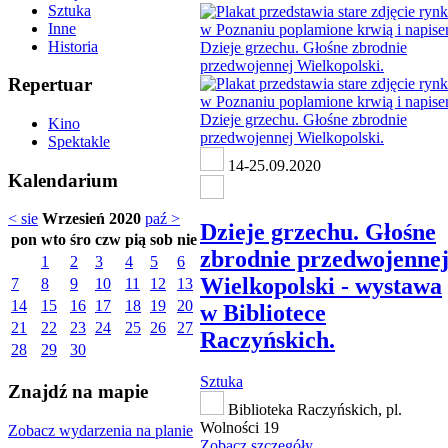
Sztuka
Inne
Historia
Repertuar
Kino
Spektakle
14-25.09.2020
Kalendarium
< sie
Wrzesień 2020
paź >
Dzieje grzechu. Głośne
pon
wto
śro
czw
pią
sob
nie
zbrodnie przedwojenne
1
2
3
4
5
6
Wielkopolski - wystawa
7
8
9
10
11
12
13
14
15
16
17
18
19
20
w Bibliotece
21
22
23
24
25
26
27
Raczyńskich.
28
29
30
Sztuka
Znajdź na mapie
Biblioteka Raczyńskich, pl.
Wolności 19
Zobacz wydarzenia na planie
Zobacz szczegóły