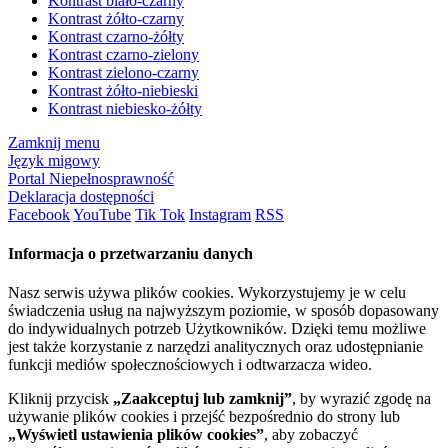
Kontrast biało-czarny
Kontrast żółto-czarny
Kontrast czarno-żółty
Kontrast czarno-zielony
Kontrast zielono-czarny
Kontrast żółto-niebieski
Kontrast niebiesko-żółty
Zamknij menu
Język migowy
Portal Niepełnosprawność
Deklaracja dostępności
Facebook
YouTube
Tik Tok
Instagram
RSS
Informacja o przetwarzaniu danych
Nasz serwis używa plików cookies. Wykorzystujemy je w celu
świadczenia usług na najwyższym poziomie, w sposób dopasowany
do indywidualnych potrzeb Użytkowników. Dzięki temu możliwe
jest także korzystanie z narzędzi analitycznych oraz udostępnianie
funkcji mediów społecznościowych i odtwarzacza wideo.
Kliknij przycisk
„Zaakceptuj lub zamknij”
, by wyrazić zgodę na
używanie plików cookies i przejść bezpośrednio do strony lub
„Wyświetl ustawienia plików cookies”
, aby zobaczyć