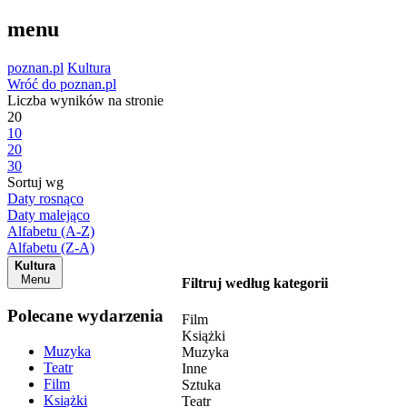
menu
poznan.pl
Kultura
Wróć do poznan.pl
Liczba wyników na stronie
20
10
20
30
Sortuj wg
Daty rosnąco
Daty malejąco
Alfabetu (A-Z)
Alfabetu (Z-A)
Kultura
Menu
Filtruj według kategorii
Polecane wydarzenia
Film
Książki
Muzyka
Muzyka
Teatr
Inne
Film
Sztuka
Książki
Teatr