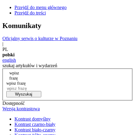
Przejdź do menu głównego
Przejdź do treści
Komunikaty
Oficjalny serwis o kulturze w Poznaniu
|
PL
polski
english
szukaj artykułów i wydarzeń
wpisz
frazę
wpisz frazę
Wyszukaj
Dostępność
Wersja kontrastowa
Kontrast domyślny
Kontrast czarno-biały
Kontrast biało-czarny