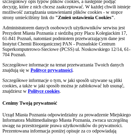
szczegółowy opis typów plików cookies, a następnie podjąć
decyzję, które z nich chcesz zaakceptować. W każdej chwili istnieje
możliwość zarządzania ustawieniami plików cookies - w stopce
strony umieściliśmy link do
"Zmień ustawienia Cookies"
.
Administratorem danych osobowych użytkowników serwisu jest
Prezydent Miasta Poznania z siedzibą przy Placu Kolegiackim 17,
61-841 Poznań, natomiast podmiotem przetwarzającym dane jest
Instytut Chemii Bioorganicznej PAN - Poznańskie Centrum
Superkomputerowo-Sieciowe (PCSS) ul. Noskowskiego 12/14, 61-
704 Poznań.
Szczegółowe informacje na temat przetwarzania Twoich danych
znajdują się w
Polityce prywatności
.
Szczegółowe informacje o tym, w jaki sposób używane są pliki
cookies, a także w jaki sposób można je zablokować lub usunąć,
znajdziesz w
Polityce cookies
.
Cenimy Twoją prywatność
Urząd Miasta Poznania odpowiedzialny za prowadzenie Miejskiego
Informatora Multimedialnego Miasta Poznania, zwraca szczególną
uwagę na przestrzeganie prawa użytkowników do prywatności.
Prezentowana informacja poniżej opisuje za co odpowiadają