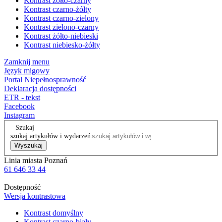
Kontrast żółto-czarny
Kontrast czarno-żółty
Kontrast czarno-zielony
Kontrast zielono-czarny
Kontrast żółto-niebieski
Kontrast niebiesko-żółty
Zamknij menu
Język migowy
Portal Niepełnosprawność
Deklaracja dostępności
ETR - tekst
Facebook
Instagram
Szukaj
szukaj artykułów i wydarzeń
Wyszukaj
Linia miasta Poznań
61 646 33 44
Dostępność
Wersja kontrastowa
Kontrast domyślny
Kontrast czarno-biały