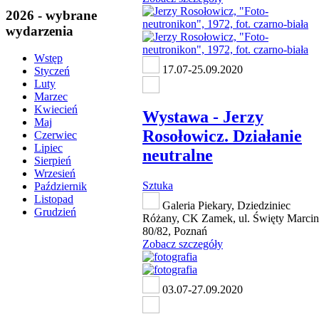
2026 - wybrane
wydarzenia
Wstęp
17.07-25.09.2020
Styczeń
Luty
Marzec
Kwiecień
Wystawa - Jerzy
Maj
Rosołowicz. Działanie
Czerwiec
Lipiec
neutralne
Sierpień
Wrzesień
Sztuka
Październik
Listopad
Galeria Piekary, Dziedziniec
Grudzień
Różany, CK Zamek, ul. Święty Marcin
80/82, Poznań
Zobacz szczegóły
03.07-27.09.2020