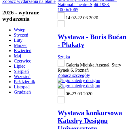
Zobacz wydarzenia na planie
2026 - wybrane
14.02-22.03.2020
wydarzenia
Wstęp
Styczeń
Wystawa - Boris Bućan
Luty
- Plakaty
Marzec
Kwiecień
Maj
Sztuka
Czerwiec
Galeria Miejska Arsenał, Stary
Lipiec
Rynek 6, Poznań
Sierpień
Zobacz szczegóły
Wrzesień
Październik
Listopad
Grudzień
06-23.03.2020
Wystawa konkursowa
Katedry Designu
Uniwersytetu