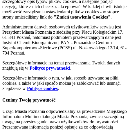
szczegółowy opis typów plików cookies, a następnie podjąć
decyzję, które z nich chcesz zaakceptować. W każdej chwili istnieje
możliwość zarządzania ustawieniami plików cookies - w stopce
strony umieściliśmy link do
"Zmień ustawienia Cookies"
.
Administratorem danych osobowych użytkowników serwisu jest
Prezydent Miasta Poznania z siedzibą przy Placu Kolegiackim 17,
61-841 Poznań, natomiast podmiotem przetwarzającym dane jest
Instytut Chemii Bioorganicznej PAN - Poznańskie Centrum
Superkomputerowo-Sieciowe (PCSS) ul. Noskowskiego 12/14, 61-
704 Poznań.
Szczegółowe informacje na temat przetwarzania Twoich danych
znajdują się w
Polityce prywatności
.
Szczegółowe informacje o tym, w jaki sposób używane są pliki
cookies, a także w jaki sposób można je zablokować lub usunąć,
znajdziesz w
Polityce cookies
.
Cenimy Twoją prywatność
Urząd Miasta Poznania odpowiedzialny za prowadzenie Miejskiego
Informatora Multimedialnego Miasta Poznania, zwraca szczególną
uwagę na przestrzeganie prawa użytkowników do prywatności.
Prezentowana informacja poniżej opisuje za co odpowiadają