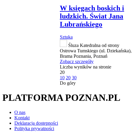
W księgach boskich i
ludzkich. Świat Jana
Lubrańskiego
Sztuka
Śluza Katedralna od strony
Ostrowa Tumskiego (ul. Dziekańska),
Brama Poznania, Poznań
Zobacz szczegóły
Liczba wyników na stronie
20
10
20
30
Do góry
PLATFORMA POZNAN.PL
O nas
Kontakt
Deklaracja dostępności
Polityka prywatności