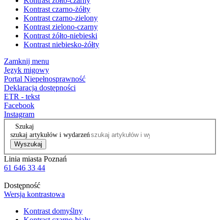
Kontrast żółto-czarny
Kontrast czarno-żółty
Kontrast czarno-zielony
Kontrast zielono-czarny
Kontrast żółto-niebieski
Kontrast niebiesko-żółty
Zamknij menu
Język migowy
Portal Niepełnosprawność
Deklaracja dostępności
ETR - tekst
Facebook
Instagram
Szukaj
szukaj artykułów i wydarzeń
Wyszukaj
Linia miasta Poznań
61 646 33 44
Dostępność
Wersja kontrastowa
Kontrast domyślny
Kontrast czarno-biały