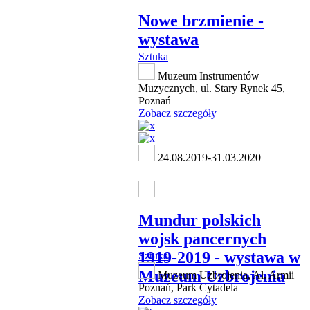
Nowe brzmienie -
wystawa
Sztuka
Muzeum Instrumentów
Muzycznych, ul. Stary Rynek 45,
Poznań
Zobacz szczegóły
24.08.2019-31.03.2020
Mundur polskich
wojsk pancernych
1919-2019 - wystawa w
Sztuka
Muzeum Uzbrojenia
Muzeum Uzbrojenia, Al. Armii
Poznań, Park Cytadela
Zobacz szczegóły