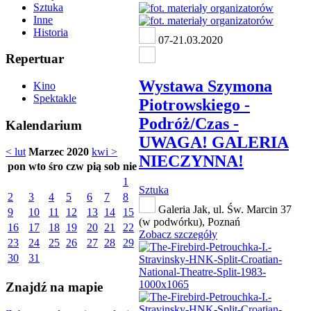
Sztuka
Inne
Historia
07-21.03.2020
Repertuar
Wystawa Szymona
Kino
Spektakle
Piotrowskiego -
Podróż/Czas -
Kalendarium
UWAGA! GALERIA
< lut
Marzec 2020
kwi >
NIECZYNNA!
pon
wto
śro
czw
pią
sob
nie
1
Sztuka
2
3
4
5
6
7
8
Galeria Jak, ul. Św. Marcin 37
9
10
11
12
13
14
15
(w podwórku), Poznań
16
17
18
19
20
21
22
Zobacz szczegóły
23
24
25
26
27
28
29
30
31
Znajdź na mapie