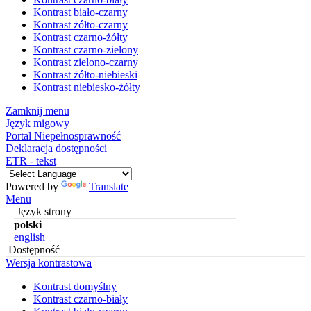
Kontrast biało-czarny
Kontrast żółto-czarny
Kontrast czarno-żółty
Kontrast czarno-zielony
Kontrast zielono-czarny
Kontrast żółto-niebieski
Kontrast niebiesko-żółty
Zamknij menu
Język migowy
Portal Niepełnosprawność
Deklaracja dostępności
ETR - tekst
Powered by
Translate
Menu
Język strony
polski
english
Dostępność
Wersja kontrastowa
Kontrast domyślny
Kontrast czarno-biały