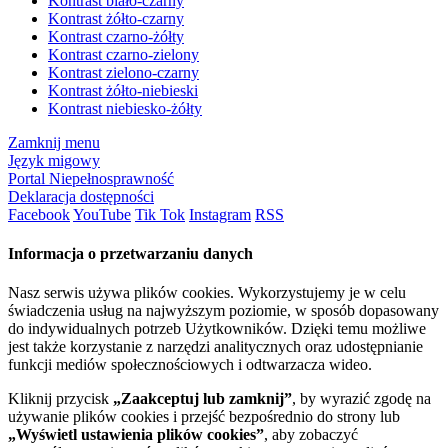
Kontrast biało-czarny
Kontrast żółto-czarny
Kontrast czarno-żółty
Kontrast czarno-zielony
Kontrast zielono-czarny
Kontrast żółto-niebieski
Kontrast niebiesko-żółty
Zamknij menu
Język migowy
Portal Niepełnosprawność
Deklaracja dostępności
Facebook
YouTube
Tik Tok
Instagram
RSS
Informacja o przetwarzaniu danych
Nasz serwis używa plików cookies. Wykorzystujemy je w celu
świadczenia usług na najwyższym poziomie, w sposób dopasowany
do indywidualnych potrzeb Użytkowników. Dzięki temu możliwe
jest także korzystanie z narzędzi analitycznych oraz udostępnianie
funkcji mediów społecznościowych i odtwarzacza wideo.
Kliknij przycisk
„Zaakceptuj lub zamknij”
, by wyrazić zgodę na
używanie plików cookies i przejść bezpośrednio do strony lub
„Wyświetl ustawienia plików cookies”
, aby zobaczyć