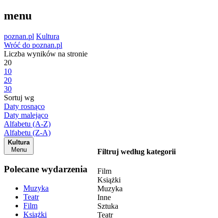
menu
poznan.pl
Kultura
Wróć do poznan.pl
Liczba wyników na stronie
20
10
20
30
Sortuj wg
Daty rosnąco
Daty malejąco
Alfabetu (A-Z)
Alfabetu (Z-A)
Kultura
Menu
Filtruj według kategorii
Polecane wydarzenia
Film
Książki
Muzyka
Muzyka
Teatr
Inne
Film
Sztuka
Książki
Teatr