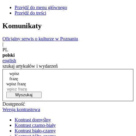
Przejdź do menu głównego
Przejdź do treści
Komunikaty
Oficjalny serwis o kulturze w Poznaniu
|
PL
polski
english
szukaj artykułów i wydarzeń
wpisz
frazę
wpisz frazę
Wyszukaj
Dostępność
Wersja kontrastowa
Kontrast domyślny
Kontrast czarno-biały
Kontrast biało-czarny