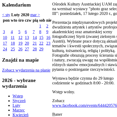
Ośrodek Kultury Austriackiej UAM za
Kalendarium
na wernisaż wystawy "photo graz selec
III": poniedziałek, 17 lutego 2020 r., g
< sty
Luty 2020
mar >
pon
wto
śro
czw
pią
sob
nie
Prezentacja międzynarodowych projek
1
2
dwudziestu artystek i artystów profesjo
akademickiej oraz amatorskiej sceny
3
4
5
6
7
8
9
fotograficznej Styrii (zwanej zielonym
10
11
12
13
14
15
16
Austrii). Wybrane prace dotyczą aktua
17
18
19
20
21
22
23
tematów i kwestii społecznych, związa
24
25
26
27
28
29
kulturą, tożsamością, religią i polityką.
Fotografie obrazują procesy ścierania s
Znajdź na mapie
i natury, zwracają uwagę na współistni
różnych stanów emocjonalnych i stawi
pytania o postrzeganie rzeczywistości.
Zobacz wydarzenia na planie
Wystawa będzie czynna do 29 lutego
2026 - wybrane
codziennie w godzinach 8:00 - 20:00.
wydarzenia
Wstęp wolny.
Wstęp
Zobacz
Styczeń
www.facebook.com/events/644420576
Luty
Marzec
Baner
Kwiecień