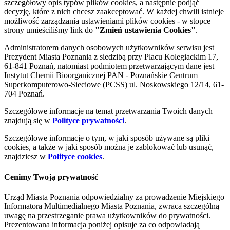
szczegółowy opis typów plików cookies, a następnie podjąć
decyzję, które z nich chcesz zaakceptować. W każdej chwili istnieje
możliwość zarządzania ustawieniami plików cookies - w stopce
strony umieściliśmy link do
"Zmień ustawienia Cookies"
.
Administratorem danych osobowych użytkowników serwisu jest
Prezydent Miasta Poznania z siedzibą przy Placu Kolegiackim 17,
61-841 Poznań, natomiast podmiotem przetwarzającym dane jest
Instytut Chemii Bioorganicznej PAN - Poznańskie Centrum
Superkomputerowo-Sieciowe (PCSS) ul. Noskowskiego 12/14, 61-
704 Poznań.
Szczegółowe informacje na temat przetwarzania Twoich danych
znajdują się w
Polityce prywatności
.
Szczegółowe informacje o tym, w jaki sposób używane są pliki
cookies, a także w jaki sposób można je zablokować lub usunąć,
znajdziesz w
Polityce cookies
.
Cenimy Twoją prywatność
Urząd Miasta Poznania odpowiedzialny za prowadzenie Miejskiego
Informatora Multimedialnego Miasta Poznania, zwraca szczególną
uwagę na przestrzeganie prawa użytkowników do prywatności.
Prezentowana informacja poniżej opisuje za co odpowiadają