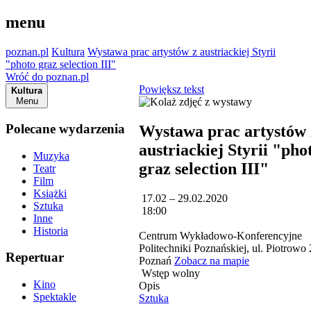
menu
poznan.pl
Kultura
Wystawa prac artystów z austriackiej Styrii
"photo graz selection III"
Wróć do poznan.pl
Powiększ tekst
Kultura
Menu
Polecane wydarzenia
Wystawa prac artystów 
austriackiej Styrii "pho
Muzyka
graz selection III"
Teatr
Film
Książki
17.02 – 29.02.2020
Sztuka
18:00
Inne
Historia
Centrum Wykładowo-Konferencyjne
Politechniki Poznańskiej, ul. Piotrowo 
Repertuar
Poznań
Zobacz na mapie
Wstęp wolny
Kino
Opis
Spektakle
Sztuka