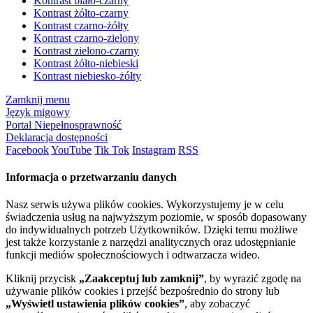
Kontrast biało-czarny
Kontrast żółto-czarny
Kontrast czarno-żółty
Kontrast czarno-zielony
Kontrast zielono-czarny
Kontrast żółto-niebieski
Kontrast niebiesko-żółty
Zamknij menu
Język migowy
Portal Niepełnosprawność
Deklaracja dostępności
Facebook
YouTube
Tik Tok
Instagram
RSS
Informacja o przetwarzaniu danych
Nasz serwis używa plików cookies. Wykorzystujemy je w celu
świadczenia usług na najwyższym poziomie, w sposób dopasowany
do indywidualnych potrzeb Użytkowników. Dzięki temu możliwe
jest także korzystanie z narzędzi analitycznych oraz udostępnianie
funkcji mediów społecznościowych i odtwarzacza wideo.
Kliknij przycisk
„Zaakceptuj lub zamknij”
, by wyrazić zgodę na
używanie plików cookies i przejść bezpośrednio do strony lub
„Wyświetl ustawienia plików cookies”
, aby zobaczyć