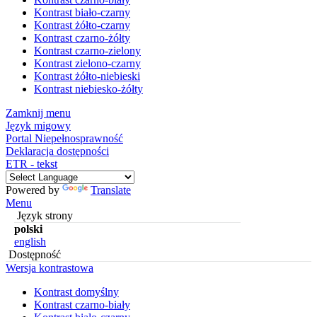
Kontrast biało-czarny
Kontrast żółto-czarny
Kontrast czarno-żółty
Kontrast czarno-zielony
Kontrast zielono-czarny
Kontrast żółto-niebieski
Kontrast niebiesko-żółty
Zamknij menu
Język migowy
Portal Niepełnosprawność
Deklaracja dostępności
ETR - tekst
Powered by
Translate
Menu
Język strony
polski
english
Dostępność
Wersja kontrastowa
Kontrast domyślny
Kontrast czarno-biały