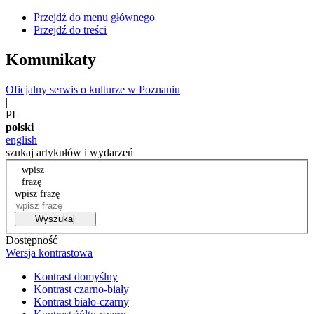
Przejdź do menu głównego
Przejdź do treści
Komunikaty
Oficjalny serwis o kulturze w Poznaniu
|
PL
polski
english
szukaj artykułów i wydarzeń
wpisz
frazę
wpisz frazę
Wyszukaj
Dostępność
Wersja kontrastowa
Kontrast domyślny
Kontrast czarno-biały
Kontrast biało-czarny