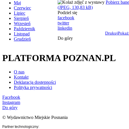
Pobierz bane
Maj
(JPEG, 130,83 kB)
Czerwiec
Podziel się
Lipiec
facebook
Sierpień
twitter
Wrzesień
linkedin
Październik
Drukuj
Pokaż
Listopad
Do góry
Grudzień
PLATFORMA POZNAN.PL
O nas
Kontakt
Deklaracja dostępności
Polityka prywatności
Facebook
Instagram
Do góry
© Wydawnictwo Miejskie Posnania
Partner technologiczny: