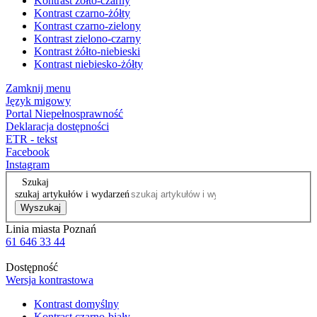
Kontrast żółto-czarny
Kontrast czarno-żółty
Kontrast czarno-zielony
Kontrast zielono-czarny
Kontrast żółto-niebieski
Kontrast niebiesko-żółty
Zamknij menu
Język migowy
Portal Niepełnosprawność
Deklaracja dostępności
ETR - tekst
Facebook
Instagram
Szukaj
szukaj artykułów i wydarzeń
Wyszukaj
Linia miasta Poznań
61 646 33 44
Dostępność
Wersja kontrastowa
Kontrast domyślny
Kontrast czarno-biały