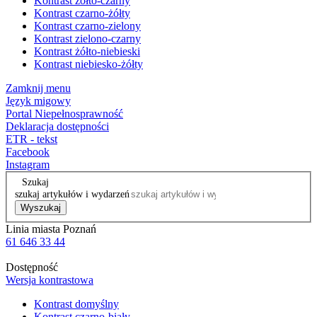
Kontrast żółto-czarny
Kontrast czarno-żółty
Kontrast czarno-zielony
Kontrast zielono-czarny
Kontrast żółto-niebieski
Kontrast niebiesko-żółty
Zamknij menu
Język migowy
Portal Niepełnosprawność
Deklaracja dostępności
ETR - tekst
Facebook
Instagram
Szukaj
szukaj artykułów i wydarzeń
Wyszukaj
Linia miasta Poznań
61 646 33 44
Dostępność
Wersja kontrastowa
Kontrast domyślny
Kontrast czarno-biały