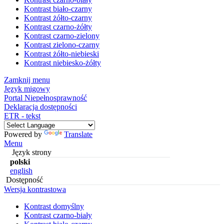
Kontrast biało-czarny
Kontrast żółto-czarny
Kontrast czarno-żółty
Kontrast czarno-zielony
Kontrast zielono-czarny
Kontrast żółto-niebieski
Kontrast niebiesko-żółty
Zamknij menu
Język migowy
Portal Niepełnosprawność
Deklaracja dostępności
ETR - tekst
Powered by
Translate
Menu
Język strony
polski
english
Dostępność
Wersja kontrastowa
Kontrast domyślny
Kontrast czarno-biały