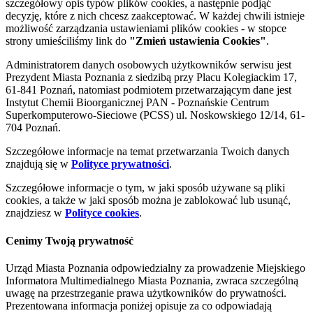
szczegółowy opis typów plików cookies, a następnie podjąć
decyzję, które z nich chcesz zaakceptować. W każdej chwili istnieje
możliwość zarządzania ustawieniami plików cookies - w stopce
strony umieściliśmy link do
"Zmień ustawienia Cookies"
.
Administratorem danych osobowych użytkowników serwisu jest
Prezydent Miasta Poznania z siedzibą przy Placu Kolegiackim 17,
61-841 Poznań, natomiast podmiotem przetwarzającym dane jest
Instytut Chemii Bioorganicznej PAN - Poznańskie Centrum
Superkomputerowo-Sieciowe (PCSS) ul. Noskowskiego 12/14, 61-
704 Poznań.
Szczegółowe informacje na temat przetwarzania Twoich danych
znajdują się w
Polityce prywatności
.
Szczegółowe informacje o tym, w jaki sposób używane są pliki
cookies, a także w jaki sposób można je zablokować lub usunąć,
znajdziesz w
Polityce cookies
.
Cenimy Twoją prywatność
Urząd Miasta Poznania odpowiedzialny za prowadzenie Miejskiego
Informatora Multimedialnego Miasta Poznania, zwraca szczególną
uwagę na przestrzeganie prawa użytkowników do prywatności.
Prezentowana informacja poniżej opisuje za co odpowiadają