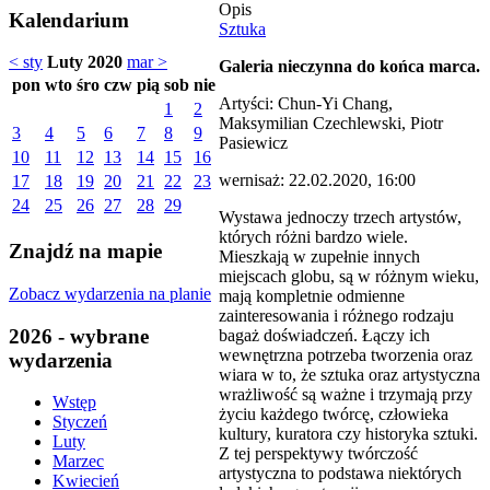
Opis
Kalendarium
Sztuka
< sty
Luty 2020
mar >
Galeria nieczynna do końca marca.
pon
wto
śro
czw
pią
sob
nie
Artyści: Chun-Yi Chang,
1
2
Maksymilian Czechlewski, Piotr
3
4
5
6
7
8
9
Pasiewicz
10
11
12
13
14
15
16
wernisaż: 22.02.2020, 16:00
17
18
19
20
21
22
23
24
25
26
27
28
29
Wystawa jednoczy trzech artystów,
których różni bardzo wiele.
Znajdź na mapie
Mieszkają w zupełnie innych
miejscach globu, są w różnym wieku,
Zobacz wydarzenia na planie
mają kompletnie odmienne
zainteresowania i różnego rodzaju
2026 - wybrane
bagaż doświadczeń. Łączy ich
wewnętrzna potrzeba tworzenia oraz
wydarzenia
wiara w to, że sztuka oraz artystyczna
wrażliwość są ważne i trzymają przy
Wstęp
życiu każdego twórcę, człowieka
Styczeń
kultury, kuratora czy historyka sztuki.
Luty
Z tej perspektywy twórczość
Marzec
artystyczna to podstawa niektórych
Kwiecień