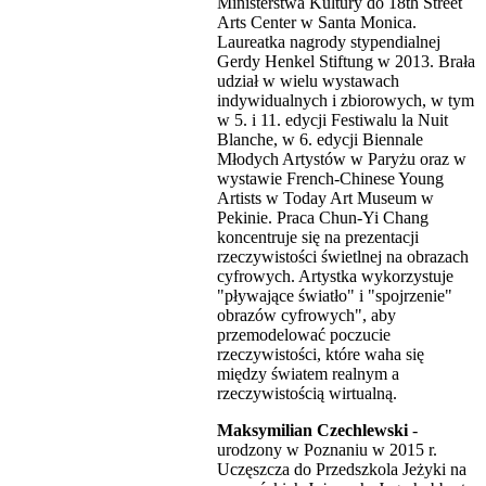
Ministerstwa Kultury do 18th Street
Arts Center w Santa Monica.
Laureatka nagrody stypendialnej
Gerdy Henkel Stiftung w 2013. Brała
udział w wielu wystawach
indywidualnych i zbiorowych, w tym
w 5. i 11. edycji Festiwalu la Nuit
Blanche, w 6. edycji Biennale
Młodych Artystów w Paryżu oraz w
wystawie French-Chinese Young
Artists w Today Art Museum w
Pekinie. Praca Chun-Yi Chang
koncentruje się na prezentacji
rzeczywistości świetlnej na obrazach
cyfrowych. Artystka wykorzystuje
"pływające światło" i "spojrzenie"
obrazów cyfrowych", aby
przemodelować poczucie
rzeczywistości, które waha się
między światem realnym a
rzeczywistością wirtualną.
Maksymilian Czechlewski
-
urodzony w Poznaniu w 2015 r.
Uczęszcza do Przedszkola Jeżyki na