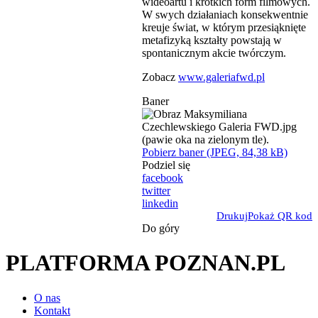
wideoartu i krótkich form filmowych.
W swych działaniach konsekwentnie
kreuje świat, w którym przesiąknięte
metafizyką kształty powstają w
spontanicznym akcie twórczym.
Zobacz
www.galeriafwd.pl
Baner
Pobierz baner (JPEG, 84,38 kB)
Podziel się
facebook
twitter
linkedin
Drukuj
Pokaż QR kod
Do góry
PLATFORMA POZNAN.PL
O nas
Kontakt