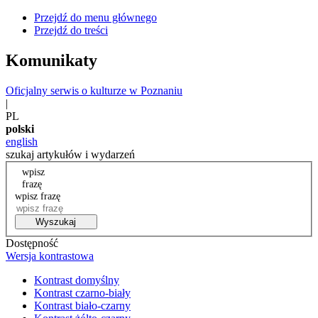
Przejdź do menu głównego
Przejdź do treści
Komunikaty
Oficjalny serwis o kulturze w Poznaniu
|
PL
polski
english
szukaj artykułów i wydarzeń
wpisz
frazę
wpisz frazę
Wyszukaj
Dostępność
Wersja kontrastowa
Kontrast domyślny
Kontrast czarno-biały
Kontrast biało-czarny