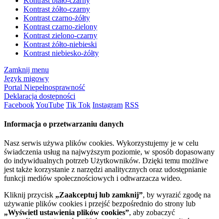
Kontrast biało-czarny
Kontrast żółto-czarny
Kontrast czarno-żółty
Kontrast czarno-zielony
Kontrast zielono-czarny
Kontrast żółto-niebieski
Kontrast niebiesko-żółty
Zamknij menu
Język migowy
Portal Niepełnosprawność
Deklaracja dostępności
Facebook
YouTube
Tik Tok
Instagram
RSS
Informacja o przetwarzaniu danych
Nasz serwis używa plików cookies. Wykorzystujemy je w celu
świadczenia usług na najwyższym poziomie, w sposób dopasowany
do indywidualnych potrzeb Użytkowników. Dzięki temu możliwe
jest także korzystanie z narzędzi analitycznych oraz udostępnianie
funkcji mediów społecznościowych i odtwarzacza wideo.
Kliknij przycisk
„Zaakceptuj lub zamknij”
, by wyrazić zgodę na
używanie plików cookies i przejść bezpośrednio do strony lub
„Wyświetl ustawienia plików cookies”
, aby zobaczyć