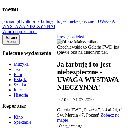
menu
poznan.pl
Kultura
Ja farbuję i to jest niebezpieczne - UWAGA
WYSTAWA NIECZYNNA!
Wróć do poznan.pl
Powiększ tekst
Kultura
Menu
Polecane wydarzenia
Ja farbuję i to jest
Muzyka
Teatr
niebezpieczne -
Film
UWAGA WYSTAWA
Książki
Sztuka
NIECZYNNA!
Inne
Historia
22.02 – 31.03.2020
Repertuar
Galeria FWD, Pasaż 47, lokal 24, ul.
Św. Marcin 47, Poznań
Zobacz na
Kino
mapie
Spektakle
Wstęp wolny