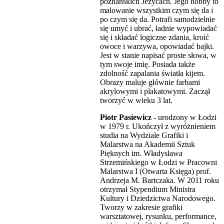
poznańskich Jeżycach. Jego hobby to
malowanie wszystkim czym się da i
po czym się da. Potrafi samodzielnie
się umyć i ubrać, ładnie wypowiadać
się i składać logiczne zdania, kroić
owoce i warzywa, opowiadać bajki.
Jest w stanie napisać proste słowa, w
tym swoje imię. Posiada także
zdolność zapalania światła kijem.
Obrazy maluje głównie farbami
akrylowymi i plakatowymi. Zaczął
tworzyć w wieku 3 lat.
Piotr Pasiewicz
- urodzony w Łodzi
w 1979 r. Ukończył z wyróżnieniem
studia na Wydziale Grafiki i
Malarstwa na Akademii Sztuk
Pięknych im. Władysława
Strzemińskiego w Łodzi w Pracowni
Malarstwa I (Otwarta Księga) prof.
Andrzeja M. Bartczaka. W 2011 roku
otrzymał Stypendium Ministra
Kultury i Dziedzictwa Narodowego.
Tworzy w zakresie grafiki
warsztatowej, rysunku, performance,