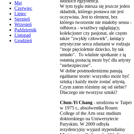
ludzkich egzystencji.
Maj
W tym tyglu miesza się jeszcze jeden
Czerwiec
składnik, którego postawa nie jest
Lipiec
oczywista. Jest to element, bez
Sierpień
którego tworzenie nie miałoby sensu -
Wrzesień
odbiorca - wrażliwy oglądający,
Październik
kolekcjoner czy pasjonat, ale często
Listopad
także "zwykły człowiek", łamiący
Grudzień
artystyczne serca zdaniami w rodzaju
"moje pięcioletnie dziecko, by tak
umiało". To właśnie spotkanie z tą
ostatnią postacią może być dla artysty
"niebezpieczne".
W dobie postmodernizmu panują
egalitarne teorie: wszystko może być
sztuką i każdy może zostać artystą.
Czym zatem różnimy się od siebie?
Dlaczego nie tworzysz sztuki?
Chun-Yi Chang
- urodzona w Taipei
w 1975 r., absolwentka Rouen
College of the Arts oraz studium
doktorskiego na Uniwersytecie
Paryskim. W 2009 odbyła
rezydencyjny wyjazd stypendialny