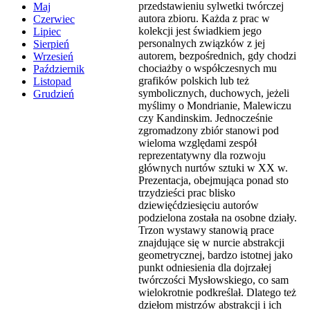
przedstawieniu sylwetki twórczej
Maj
autora zbioru. Każda z prac w
Czerwiec
kolekcji jest świadkiem jego
Lipiec
personalnych związków z jej
Sierpień
autorem, bezpośrednich, gdy chodzi
Wrzesień
chociażby o współczesnych mu
Październik
grafików polskich lub też
Listopad
symbolicznych, duchowych, jeżeli
Grudzień
myślimy o Mondrianie, Malewiczu
czy Kandinskim. Jednocześnie
zgromadzony zbiór stanowi pod
wieloma względami zespół
reprezentatywny dla rozwoju
głównych nurtów sztuki w XX w.
Prezentacja, obejmująca ponad sto
trzydzieści prac blisko
dziewięćdziesięciu autorów
podzielona została na osobne działy.
Trzon wystawy stanowią prace
znajdujące się w nurcie abstrakcji
geometrycznej, bardzo istotnej jako
punkt odniesienia dla dojrzałej
twórczości Mysłowskiego, co sam
wielokrotnie podkreślał. Dlatego też
dziełom mistrzów abstrakcji i ich