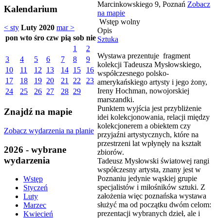
Marcinkowskiego 9, Poznań
Zobacz
Kalendarium
na mapie
Wstęp wolny
< sty
Luty 2020
mar >
Opis
pon
wto
śro
czw
pią
sob
nie
Sztuka
1
2
Wystawa prezentuje fragment
3
4
5
6
7
8
9
kolekcji Tadeusza Mysłowskiego,
10
11
12
13
14
15
16
współczesnego polsko-
17
18
19
20
21
22
23
amerykańskiego artysty i jego żony,
Ireny Hochman, nowojorskiej
24
25
26
27
28
29
marszandki.
Punktem wyjścia jest przybliżenie
Znajdź na mapie
idei kolekcjonowania, relacji między
kolekcjonerem a obiektem czy
Zobacz wydarzenia na planie
przyjaźni artystycznych, które na
przestrzeni lat wpłynęły na kształt
2026 - wybrane
zbiorów.
wydarzenia
Tadeusz Mysłowski światowej rangi
współczesny artysta, znany jest w
Poznaniu jedynie wąskiej grupie
Wstęp
specjalistów i miłośników sztuki. Z
Styczeń
założenia więc poznańska wystawa
Luty
służyć ma od początku dwóm celom:
Marzec
prezentacji wybranych dzieł, ale i
Kwiecień