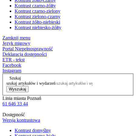
Kontrast żółto-czarny
Kontrast czarno-żółty
Kontrast czarno-zielony
Kontrast zielono-czarny
Kontrast żółto-niebieski
Kontrast niebiesko-żółty
Zamknij menu
Język migowy
Portal Niepełnosprawność
Deklaracja dostępności
ETR - tekst
Facebook
Instagram
Szukaj
szukaj artykułów i wydarzeń
Wyszukaj
Linia miasta Poznań
61 646 33 44
Dostępność
Wersja kontrastowa
Kontrast domyślny
Kontrast czarno-biały