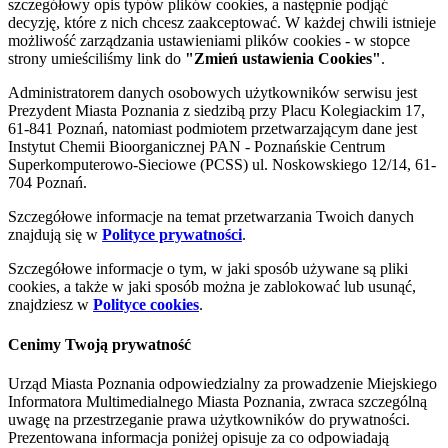
szczegółowy opis typów plików cookies, a następnie podjąć
decyzję, które z nich chcesz zaakceptować. W każdej chwili istnieje
możliwość zarządzania ustawieniami plików cookies - w stopce
strony umieściliśmy link do
"Zmień ustawienia Cookies"
.
Administratorem danych osobowych użytkowników serwisu jest
Prezydent Miasta Poznania z siedzibą przy Placu Kolegiackim 17,
61-841 Poznań, natomiast podmiotem przetwarzającym dane jest
Instytut Chemii Bioorganicznej PAN - Poznańskie Centrum
Superkomputerowo-Sieciowe (PCSS) ul. Noskowskiego 12/14, 61-
704 Poznań.
Szczegółowe informacje na temat przetwarzania Twoich danych
znajdują się w
Polityce prywatności
.
Szczegółowe informacje o tym, w jaki sposób używane są pliki
cookies, a także w jaki sposób można je zablokować lub usunąć,
znajdziesz w
Polityce cookies
.
Cenimy Twoją prywatność
Urząd Miasta Poznania odpowiedzialny za prowadzenie Miejskiego
Informatora Multimedialnego Miasta Poznania, zwraca szczególną
uwagę na przestrzeganie prawa użytkowników do prywatności.
Prezentowana informacja poniżej opisuje za co odpowiadają