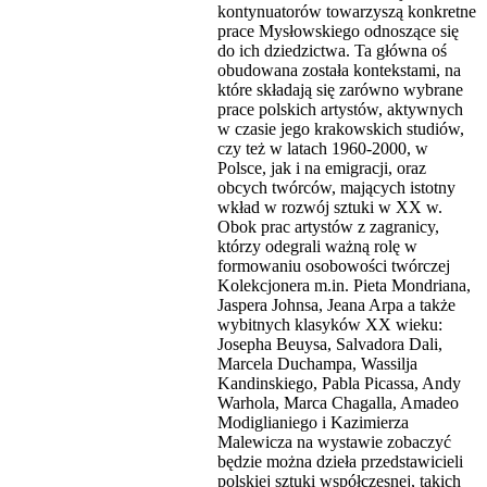
kontynuatorów towarzyszą konkretne
prace Mysłowskiego odnoszące się
do ich dziedzictwa. Ta główna oś
obudowana została kontekstami, na
które składają się zarówno wybrane
prace polskich artystów, aktywnych
w czasie jego krakowskich studiów,
czy też w latach 1960-2000, w
Polsce, jak i na emigracji, oraz
obcych twórców, mających istotny
wkład w rozwój sztuki w XX w.
Obok prac artystów z zagranicy,
którzy odegrali ważną rolę w
formowaniu osobowości twórczej
Kolekcjonera m.in. Pieta Mondriana,
Jaspera Johnsa, Jeana Arpa a także
wybitnych klasyków XX wieku:
Josepha Beuysa, Salvadora Dali,
Marcela Duchampa, Wassilja
Kandinskiego, Pabla Picassa, Andy
Warhola, Marca Chagalla, Amadeo
Modiglianiego i Kazimierza
Malewicza na wystawie zobaczyć
będzie można dzieła przedstawicieli
polskiej sztuki współczesnej, takich