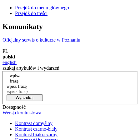
Przejdź do menu głównego
Przejdź do treści
Komunikaty
Oficjalny serwis o kulturze w Poznaniu
|
PL
polski
english
szukaj artykułów i wydarzeń
wpisz
frazę
wpisz frazę
Wyszukaj
Dostępność
Wersja kontrastowa
Kontrast domyślny
Kontrast czarno-biały
Kontrast biało-czarny