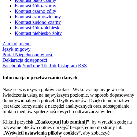
Kontrast biało-czarny
Kontrast żółto-czarny
Kontrast czarno-żółty
Kontrast czarno-zielony
Kontrast zielono-czarny
Kontrast żółto-niebieski
Kontrast niebiesko-żółty
Zamknij menu
Język migowy
Portal Niepełnosprawność
Deklaracja dostępności
Facebook
YouTube
Tik Tok
Instagram
RSS
Informacja o przetwarzaniu danych
Nasz serwis używa plików cookies. Wykorzystujemy je w celu
świadczenia usług na najwyższym poziomie, w sposób dopasowany
do indywidualnych potrzeb Użytkowników. Dzięki temu możliwe
jest także korzystanie z narzędzi analitycznych oraz udostępnianie
funkcji mediów społecznościowych i odtwarzacza wideo.
Kliknij przycisk
„Zaakceptuj lub zamknij”
, by wyrazić zgodę na
używanie plików cookies i przejść bezpośrednio do strony lub
„Wyświetl ustawienia plików cookies”
, aby zobaczyć