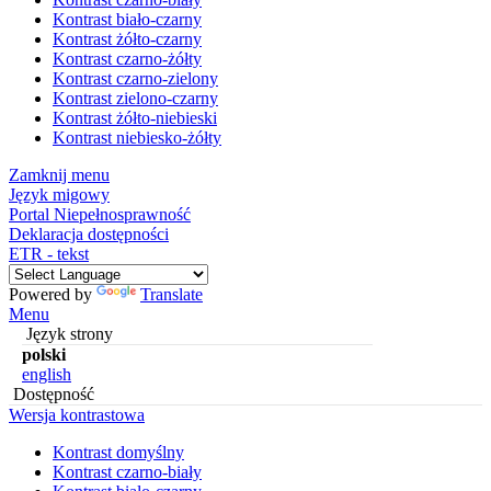
Kontrast biało-czarny
Kontrast żółto-czarny
Kontrast czarno-żółty
Kontrast czarno-zielony
Kontrast zielono-czarny
Kontrast żółto-niebieski
Kontrast niebiesko-żółty
Zamknij menu
Język migowy
Portal Niepełnosprawność
Deklaracja dostępności
ETR - tekst
Powered by
Translate
Menu
Język strony
polski
english
Dostępność
Wersja kontrastowa
Kontrast domyślny
Kontrast czarno-biały