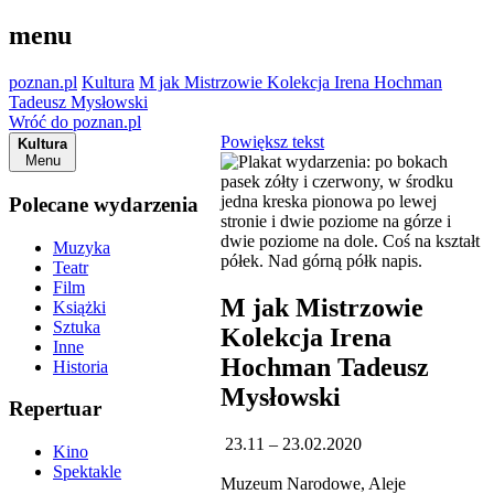
menu
poznan.pl
Kultura
M jak Mistrzowie Kolekcja Irena Hochman
Tadeusz Mysłowski
Wróć do poznan.pl
Powiększ tekst
Kultura
Menu
Polecane wydarzenia
Muzyka
Teatr
Film
M jak Mistrzowie
Książki
Sztuka
Kolekcja Irena
Inne
Hochman Tadeusz
Historia
Mysłowski
Repertuar
23.11 – 23.02.2020
Kino
Spektakle
Muzeum Narodowe, Aleje