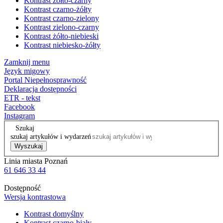
Kontrast żółto-czarny
Kontrast czarno-żółty
Kontrast czarno-zielony
Kontrast zielono-czarny
Kontrast żółto-niebieski
Kontrast niebiesko-żółty
Zamknij menu
Język migowy
Portal Niepełnosprawność
Deklaracja dostępności
ETR - tekst
Facebook
Instagram
Szukaj
szukaj artykułów i wydarzeń
Wyszukaj
Linia miasta Poznań
61 646 33 44
Dostępność
Wersja kontrastowa
Kontrast domyślny
Kontrast czarno-biały