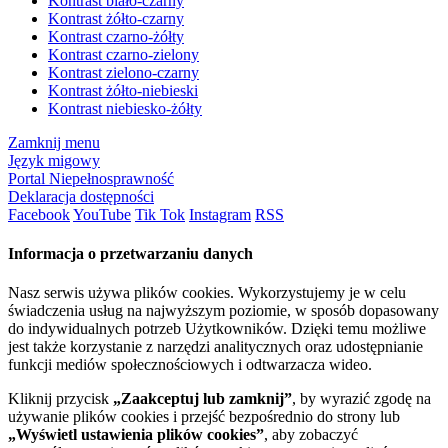
Kontrast biało-czarny
Kontrast żółto-czarny
Kontrast czarno-żółty
Kontrast czarno-zielony
Kontrast zielono-czarny
Kontrast żółto-niebieski
Kontrast niebiesko-żółty
Zamknij menu
Język migowy
Portal Niepełnosprawność
Deklaracja dostępności
Facebook
YouTube
Tik Tok
Instagram
RSS
Informacja o przetwarzaniu danych
Nasz serwis używa plików cookies. Wykorzystujemy je w celu
świadczenia usług na najwyższym poziomie, w sposób dopasowany
do indywidualnych potrzeb Użytkowników. Dzięki temu możliwe
jest także korzystanie z narzędzi analitycznych oraz udostępnianie
funkcji mediów społecznościowych i odtwarzacza wideo.
Kliknij przycisk
„Zaakceptuj lub zamknij”
, by wyrazić zgodę na
używanie plików cookies i przejść bezpośrednio do strony lub
„Wyświetl ustawienia plików cookies”
, aby zobaczyć