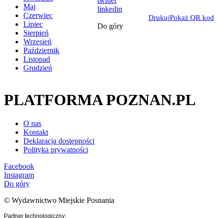
twitter
Maj
linkedin
Czerwiec
Drukuj
Pokaż QR kod
Lipiec
Do góry
Sierpień
Wrzesień
Październik
Listopad
Grudzień
PLATFORMA POZNAN.PL
O nas
Kontakt
Deklaracja dostępności
Polityka prywatności
Facebook
Instagram
Do góry
© Wydawnictwo Miejskie Posnania
Partner technologiczny: