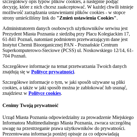
szczegółowy opis typów plików cookies, a następnie podjąć
decyzję, które z nich chcesz zaakceptować. W każdej chwili istnieje
możliwość zarządzania ustawieniami plików cookies - w stopce
strony umieściliśmy link do
"Zmień ustawienia Cookies"
.
Administratorem danych osobowych użytkowników serwisu jest
Prezydent Miasta Poznania z siedzibą przy Placu Kolegiackim 17,
61-841 Poznań, natomiast podmiotem przetwarzającym dane jest
Instytut Chemii Bioorganicznej PAN - Poznańskie Centrum
Superkomputerowo-Sieciowe (PCSS) ul. Noskowskiego 12/14, 61-
704 Poznań.
Szczegółowe informacje na temat przetwarzania Twoich danych
znajdują się w
Polityce prywatności
.
Szczegółowe informacje o tym, w jaki sposób używane są pliki
cookies, a także w jaki sposób można je zablokować lub usunąć,
znajdziesz w
Polityce cookies
.
Cenimy Twoją prywatność
Urząd Miasta Poznania odpowiedzialny za prowadzenie Miejskiego
Informatora Multimedialnego Miasta Poznania, zwraca szczególną
uwagę na przestrzeganie prawa użytkowników do prywatności.
Prezentowana informacja poniżej opisuje za co odpowiadają