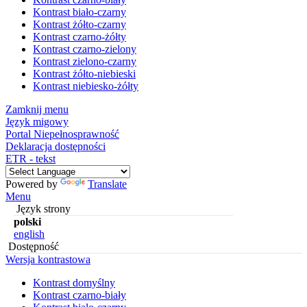
Kontrast biało-czarny
Kontrast żółto-czarny
Kontrast czarno-żółty
Kontrast czarno-zielony
Kontrast zielono-czarny
Kontrast żółto-niebieski
Kontrast niebiesko-żółty
Zamknij menu
Język migowy
Portal Niepełnosprawność
Deklaracja dostępności
ETR - tekst
Powered by
Translate
Menu
Język strony
polski
english
Dostępność
Wersja kontrastowa
Kontrast domyślny
Kontrast czarno-biały