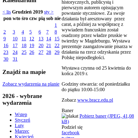
Kalendarium
historycznych, publicystą i
pierwszym autorem opisującym
< lis
Grudzień 2019
sty >
powstanie styczniowe. Za swoje
pon
wto
śro
czw
pią
sob
nie
działania był aresztowany przez
carat, a później za współpracę z
1
wywiadem francuskim został
2
3
4
5
6
7
8
osadzony przez władze pruskie w
9
10
11
12
13
14
15
twierdzy w Magdeburgu. Wystawa
16
17
18
19
20
21
22
prezentuje zaangażowanie pisarza w
działania na rzecz odzyskania przez
23
24
25
26
27
28
29
Polskę niepodległości.
30
31
Wystawa czynna od 25 kwietnia do
Znajdź na mapie
końca 2019 r.
Zobacz wydarzenia na planie
Godziny otwarcia: od poniedziałku
do piątku 10:00-15:00
2026 - wybrane
Zobacz
www.bracz.edu.pl
wydarzenia
Baner
Wstęp
Pobierz baner (JPEG, 41,08
Styczeń
kB)
Luty
Podziel się
Marzec
facebook
Kwiecień