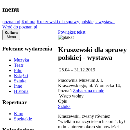
menu
poznan.pl
Kultura
Kraszewski dla sprawy polskiej - wystawa
Wróć do poznan.pl
Powiększ tekst
Kultura
Menu
Polecane wydarzenia
Kraszewski dla sprawy
polskiej - wystawa
Muzyka
Teatr
25.04 – 31.12.2019
Film
Książki
Pracownia-Muzeum J. I.
Sztuka
Kraszewskiego, ul. Wroniecka 14,
Inne
Poznań
Zobacz na mapie
Historia
Wstęp wolny
Opis
Repertuar
Sztuka
Kino
Kraszewski, zwany również
Spektakle
"wielkim nauczycielem historii", był
m.in. autorem około stu powieści