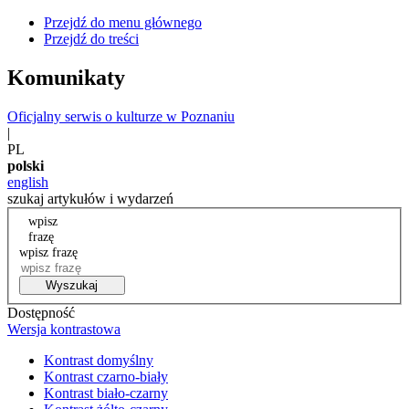
Przejdź do menu głównego
Przejdź do treści
Komunikaty
Oficjalny serwis o kulturze w Poznaniu
|
PL
polski
english
szukaj artykułów i wydarzeń
wpisz
frazę
wpisz frazę
Wyszukaj
Dostępność
Wersja kontrastowa
Kontrast domyślny
Kontrast czarno-biały
Kontrast biało-czarny