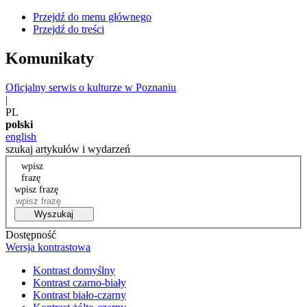
Przejdź do menu głównego
Przejdź do treści
Komunikaty
Oficjalny serwis o kulturze w Poznaniu
|
PL
polski
english
szukaj artykułów i wydarzeń
wpisz
frazę
wpisz frazę
Wyszukaj
Dostępność
Wersja kontrastowa
Kontrast domyślny
Kontrast czarno-biały
Kontrast biało-czarny