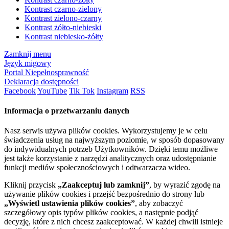
Kontrast czarno-zielony
Kontrast zielono-czarny
Kontrast żółto-niebieski
Kontrast niebiesko-żółty
Zamknij menu
Język migowy
Portal Niepełnosprawność
Deklaracja dostępności
Facebook
YouTube
Tik Tok
Instagram
RSS
Informacja o przetwarzaniu danych
Nasz serwis używa plików cookies. Wykorzystujemy je w celu
świadczenia usług na najwyższym poziomie, w sposób dopasowany
do indywidualnych potrzeb Użytkowników. Dzięki temu możliwe
jest także korzystanie z narzędzi analitycznych oraz udostępnianie
funkcji mediów społecznościowych i odtwarzacza wideo.
Kliknij przycisk
„Zaakceptuj lub zamknij”
, by wyrazić zgodę na
używanie plików cookies i przejść bezpośrednio do strony lub
„Wyświetl ustawienia plików cookies”
, aby zobaczyć
szczegółowy opis typów plików cookies, a następnie podjąć
decyzję, które z nich chcesz zaakceptować. W każdej chwili istnieje