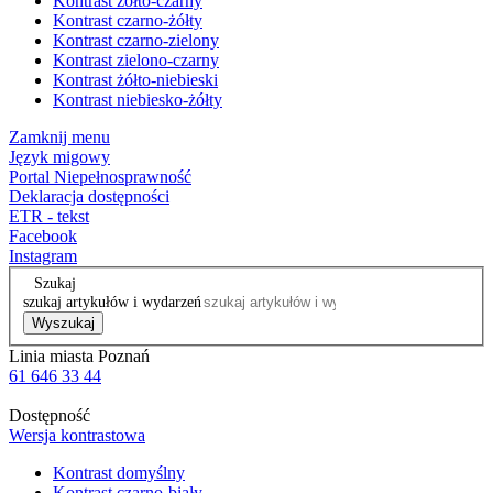
Kontrast żółto-czarny
Kontrast czarno-żółty
Kontrast czarno-zielony
Kontrast zielono-czarny
Kontrast żółto-niebieski
Kontrast niebiesko-żółty
Zamknij menu
Język migowy
Portal Niepełnosprawność
Deklaracja dostępności
ETR - tekst
Facebook
Instagram
Szukaj
szukaj artykułów i wydarzeń
Wyszukaj
Linia miasta Poznań
61 646 33 44
Dostępność
Wersja kontrastowa
Kontrast domyślny
Kontrast czarno-biały