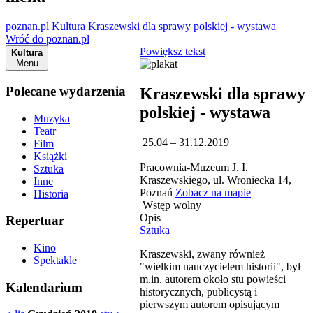
poznan.pl
Kultura
Kraszewski dla sprawy polskiej - wystawa
Wróć do poznan.pl
Powiększ tekst
Kultura
Menu
Polecane wydarzenia
Kraszewski dla sprawy
polskiej - wystawa
Muzyka
Teatr
25.04 – 31.12.2019
Film
Książki
Pracownia-Muzeum J. I.
Sztuka
Kraszewskiego, ul. Wroniecka 14,
Inne
Poznań
Zobacz na mapie
Historia
Wstęp wolny
Opis
Repertuar
Sztuka
Kino
Kraszewski, zwany również
Spektakle
"wielkim nauczycielem historii", był
m.in. autorem około stu powieści
Kalendarium
historycznych, publicystą i
pierwszym autorem opisującym