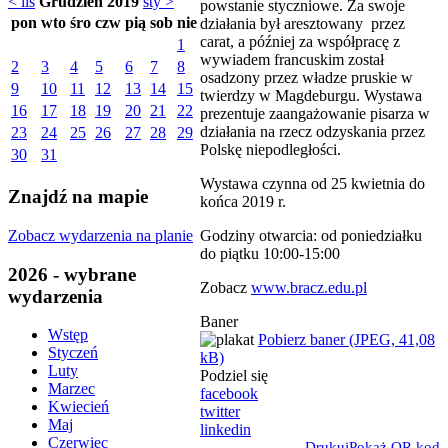
< lis
Grudzień 2019
sty >
powstanie styczniowe. Za swoje
pon
wto
śro
czw
pią
sob
nie
działania był aresztowany przez
carat, a później za współpracę z
1
wywiadem francuskim został
2
3
4
5
6
7
8
osadzony przez władze pruskie w
9
10
11
12
13
14
15
twierdzy w Magdeburgu. Wystawa
16
17
18
19
20
21
22
prezentuje zaangażowanie pisarza w
działania na rzecz odzyskania przez
23
24
25
26
27
28
29
Polskę niepodległości.
30
31
Wystawa czynna od 25 kwietnia do
Znajdź na mapie
końca 2019 r.
Zobacz wydarzenia na planie
Godziny otwarcia: od poniedziałku
do piątku 10:00-15:00
2026 - wybrane
Zobacz
www.bracz.edu.pl
wydarzenia
Baner
Wstęp
Pobierz baner (JPEG, 41,08
Styczeń
kB)
Luty
Podziel się
Marzec
facebook
Kwiecień
twitter
Maj
linkedin
Czerwiec
Drukuj
Pokaż QR kod