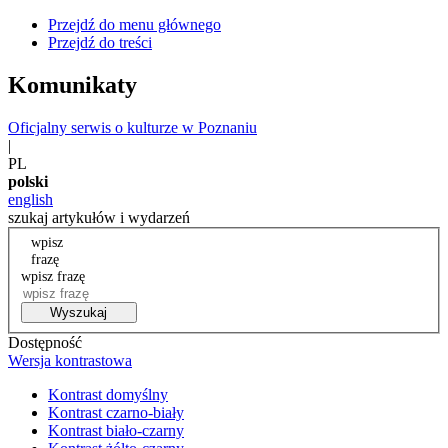
Przejdź do menu głównego
Przejdź do treści
Komunikaty
Oficjalny serwis o kulturze w Poznaniu
|
PL
polski
english
szukaj artykułów i wydarzeń
wpisz
frazę
wpisz frazę
Wyszukaj
Dostępność
Wersja kontrastowa
Kontrast domyślny
Kontrast czarno-biały
Kontrast biało-czarny