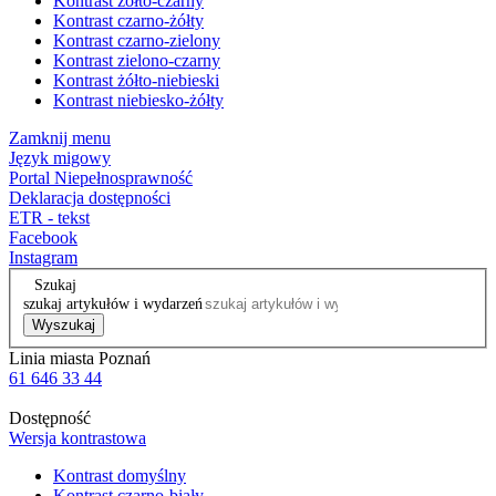
Kontrast żółto-czarny
Kontrast czarno-żółty
Kontrast czarno-zielony
Kontrast zielono-czarny
Kontrast żółto-niebieski
Kontrast niebiesko-żółty
Zamknij menu
Język migowy
Portal Niepełnosprawność
Deklaracja dostępności
ETR - tekst
Facebook
Instagram
Szukaj
szukaj artykułów i wydarzeń
Wyszukaj
Linia miasta Poznań
61 646 33 44
Dostępność
Wersja kontrastowa
Kontrast domyślny
Kontrast czarno-biały