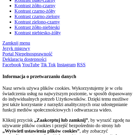
Kontrast biało-czarny
Kontrast żółto-czarny
Kontrast czarno-żółty
Kontrast czarno-zielony
Kontrast zielono-czarny
Kontrast żółto-niebieski
Kontrast niebiesko-żółty
Zamknij menu
Język migowy
Portal Niepełnosprawność
Deklaracja dostępności
Facebook
YouTube
Tik Tok
Instagram
RSS
Informacja o przetwarzaniu danych
Nasz serwis używa plików cookies. Wykorzystujemy je w celu
świadczenia usług na najwyższym poziomie, w sposób dopasowany
do indywidualnych potrzeb Użytkowników. Dzięki temu możliwe
jest także korzystanie z narzędzi analitycznych oraz udostępnianie
funkcji mediów społecznościowych i odtwarzacza wideo.
Kliknij przycisk
„Zaakceptuj lub zamknij”
, by wyrazić zgodę na
używanie plików cookies i przejść bezpośrednio do strony lub
„Wyświetl ustawienia plików cookies”
, aby zobaczyć