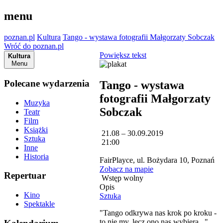
menu
poznan.pl
Kultura
Tango - wystawa fotografii Małgorzaty Sobczak
Wróć do poznan.pl
Powiększ tekst
Kultura
Menu
Polecane wydarzenia
Tango - wystawa
fotografii Małgorzaty
Muzyka
Sobczak
Teatr
Film
Książki
21.08 – 30.09.2019
Sztuka
21:00
Inne
Historia
FairPlayce, ul. Bożydara 10, Poznań
Zobacz na mapie
Repertuar
Wstęp wolny
Opis
Kino
Sztuka
Spektakle
"Tango odkrywa nas krok po kroku -
to nie my, lecz ono nas wybiera..."