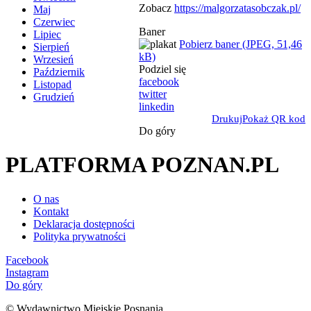
Zobacz
https://malgorzatasobczak.pl/
Maj
Czerwiec
Baner
Lipiec
Pobierz baner (JPEG, 51,46
Sierpień
kB)
Wrzesień
Podziel się
Październik
facebook
Listopad
twitter
Grudzień
linkedin
Drukuj
Pokaż QR kod
Do góry
PLATFORMA POZNAN.PL
O nas
Kontakt
Deklaracja dostępności
Polityka prywatności
Facebook
Instagram
Do góry
© Wydawnictwo Miejskie Posnania