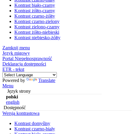
Kontrast biało-czarny
Kontrast żółto-czarny
Kontrast czarno-żółty
Kontrast czarno-zielony
Kontrast zielono-czarny
Kontrast żółto-niebieski
Kontrast niebiesko-żółty
Zamknij menu
Język migowy
Portal Niepełnosprawność
Deklaracja dostępności
ETR - tekst
Powered by
Translate
Menu
Język strony
polski
english
Dostępność
Wersja kontrastowa
Kontrast domyślny
Kontrast czarno-biały