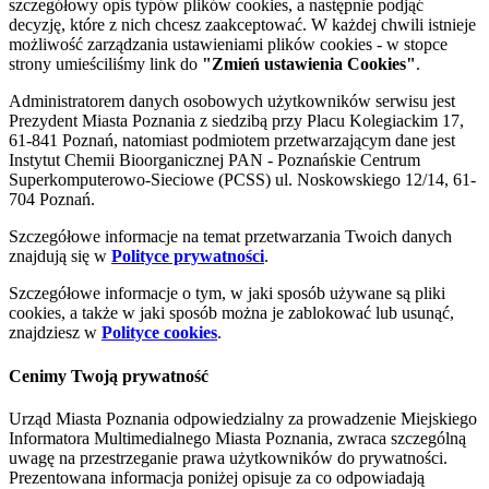
szczegółowy opis typów plików cookies, a następnie podjąć
decyzję, które z nich chcesz zaakceptować. W każdej chwili istnieje
możliwość zarządzania ustawieniami plików cookies - w stopce
strony umieściliśmy link do
"Zmień ustawienia Cookies"
.
Administratorem danych osobowych użytkowników serwisu jest
Prezydent Miasta Poznania z siedzibą przy Placu Kolegiackim 17,
61-841 Poznań, natomiast podmiotem przetwarzającym dane jest
Instytut Chemii Bioorganicznej PAN - Poznańskie Centrum
Superkomputerowo-Sieciowe (PCSS) ul. Noskowskiego 12/14, 61-
704 Poznań.
Szczegółowe informacje na temat przetwarzania Twoich danych
znajdują się w
Polityce prywatności
.
Szczegółowe informacje o tym, w jaki sposób używane są pliki
cookies, a także w jaki sposób można je zablokować lub usunąć,
znajdziesz w
Polityce cookies
.
Cenimy Twoją prywatność
Urząd Miasta Poznania odpowiedzialny za prowadzenie Miejskiego
Informatora Multimedialnego Miasta Poznania, zwraca szczególną
uwagę na przestrzeganie prawa użytkowników do prywatności.
Prezentowana informacja poniżej opisuje za co odpowiadają