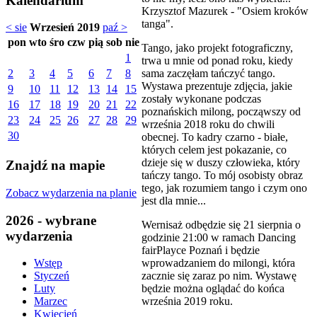
Kalendarium
Krzysztof Mazurek - "Osiem kroków
tanga".
< sie
Wrzesień 2019
paź >
pon
wto
śro
czw
pią
sob
nie
Tango, jako projekt fotograficzny,
1
trwa u mnie od ponad roku, kiedy
sama zaczęłam tańczyć tango.
2
3
4
5
6
7
8
Wystawa prezentuje zdjęcia, jakie
9
10
11
12
13
14
15
zostały wykonane podczas
16
17
18
19
20
21
22
poznańskich milong, począwszy od
23
24
25
26
27
28
29
września 2018 roku do chwili
30
obecnej. To kadry czarno - białe,
których celem jest pokazanie, co
dzieje się w duszy człowieka, który
Znajdź na mapie
tańczy tango. To mój osobisty obraz
tego, jak rozumiem tango i czym ono
Zobacz wydarzenia na planie
jest dla mnie...
2026 - wybrane
Wernisaż odbędzie się 21 sierpnia o
wydarzenia
godzinie 21:00 w ramach Dancing
fairPlayce Poznań i będzie
wprowadzaniem do milongi, która
Wstęp
zacznie się zaraz po nim. Wystawę
Styczeń
będzie można oglądać do końca
Luty
września 2019 roku.
Marzec
Kwiecień