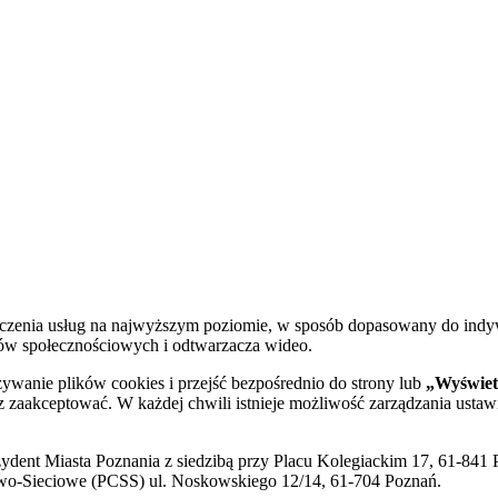
dczenia usług na najwyższym poziomie, w sposób dopasowany do indy
diów społecznościowych i odtwarzacza wideo.
żywanie plików cookies i przejść bezpośrednio do strony lub
„Wyświetl
sz zaakceptować. W każdej chwili istnieje możliwość zarządzania ustaw
ent Miasta Poznania z siedzibą przy Placu Kolegiackim 17, 61-841 P
o-Sieciowe (PCSS) ul. Noskowskiego 12/14, 61-704 Poznań.