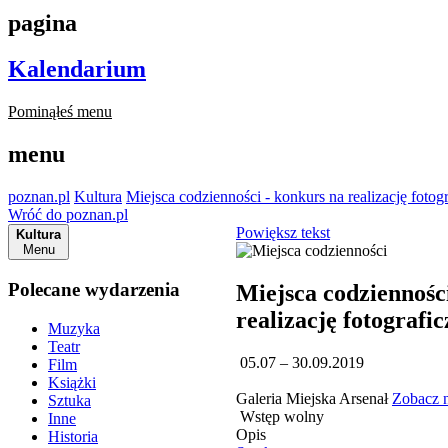
pagina
Kalendarium
Pominąłeś menu
menu
poznan.pl
Kultura
Miejsca codzienności - konkurs na realizację fotog
Wróć do poznan.pl
Powiększ tekst
Kultura
Menu
Polecane wydarzenia
Miejsca codziennośc
realizację fotografi
Muzyka
Teatr
05.07 – 30.09.2019
Film
Książki
Galeria Miejska Arsenał
Zobacz 
Sztuka
Wstęp wolny
Inne
Opis
Historia