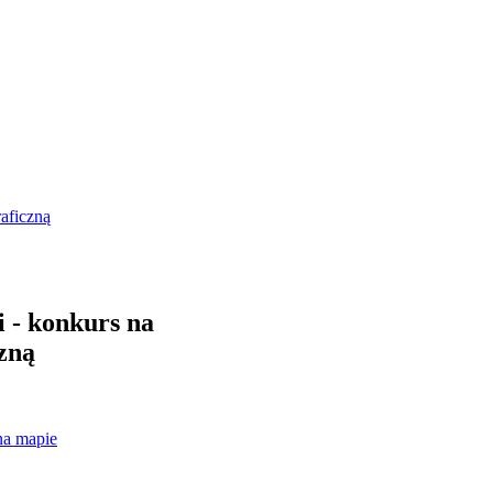
raficzną
i - konkurs na
czną
na mapie