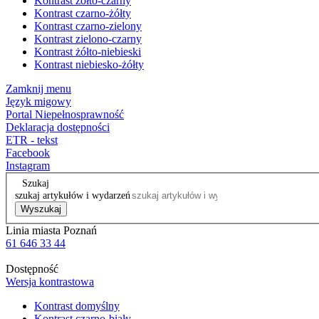
Kontrast żółto-czarny
Kontrast czarno-żółty
Kontrast czarno-zielony
Kontrast zielono-czarny
Kontrast żółto-niebieski
Kontrast niebiesko-żółty
Zamknij menu
Język migowy
Portal Niepełnosprawność
Deklaracja dostępności
ETR - tekst
Facebook
Instagram
Szukaj
szukaj artykułów i wydarzeń
Wyszukaj
Linia miasta Poznań
61 646 33 44
Dostępność
Wersja kontrastowa
Kontrast domyślny
Kontrast czarno-biały