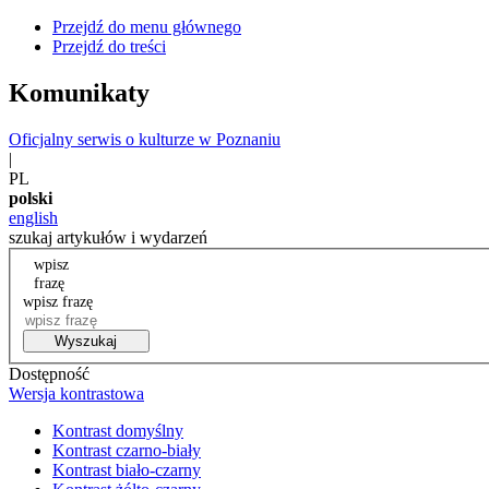
Przejdź do menu głównego
Przejdź do treści
Komunikaty
Oficjalny serwis o kulturze w Poznaniu
|
PL
polski
english
szukaj artykułów i wydarzeń
wpisz
frazę
wpisz frazę
Wyszukaj
Dostępność
Wersja kontrastowa
Kontrast domyślny
Kontrast czarno-biały
Kontrast biało-czarny