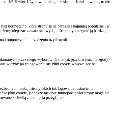
eo. Jeżeli więc Użytkownik nie godzi się na ich załadowanie, to nie
niej korzysta np. które strony są najbardziej i najmniej popularne i w
żemy ulepszać zawartość i wydajność strony i uczynić ją bardziej
 na komputerze lub urządzeniu użytkownika.
dokonanych przez niego wyborów (takich jak język, wyrażone zgody)
wania witryny po zalogowaniu się.Pliki cookie wpływające na
ezbędnych funkcji strony takich jak logowanie, ustawienia
 te pliki cookie, jednakże niektóre funkcjonalności strony mogą nie
suwane z chwilą zamknięcia przeglądarki.