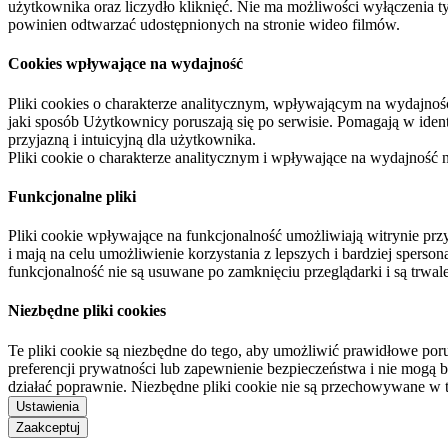
użytkownika oraz liczydło kliknięć. Nie ma możliwości wyłączenia t
powinien odtwarzać udostępnionych na stronie wideo filmów.
Cookies wpływające na wydajność
Pliki cookies o charakterze analitycznym, wpływającym na wydajność zb
jaki sposób Użytkownicy poruszają się po serwisie. Pomagają w ide
przyjazną i intuicyjną dla użytkownika.
Pliki cookie o charakterze analitycznym i wpływające na wydajność
Funkcjonalne pliki
Pliki cookie wpływające na funkcjonalność umożliwiają witrynie p
i mają na celu umożliwienie korzystania z lepszych i bardziej sperso
funkcjonalność nie są usuwane po zamknięciu przeglądarki i są trw
Niezbędne pliki cookies
Te pliki cookie są niezbędne do tego, aby umożliwić prawidłowe poru
preferencji prywatności lub zapewnienie bezpieczeństwa i nie mogą b
działać poprawnie. Niezbędne pliki cookie nie są przechowywane w 
Ustawienia
Zaakceptuj