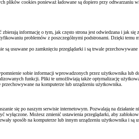
ych plików cookies ponieważ ładowane są dopiero przy odtwarzaniu wid
ierają informację o tym, jak często strona jest odwiedzana i jak się z 
ntyfikowaniu problemów z poszczególnymi podstronami. Dzięki temu mo
 nie są usuwane po zamknięciu przeglądarki i są trwale przechowywane
rzypomnienie sobie informacji wprowadzonych przez użytkownika lub 
nalizowanych funkcji. Pliki te umożliwiają także optymalizację użytko
ale przechowywane na komputerze lub urządzeniu użytkownika.
szanie się po naszym serwisie internetowym. Pozwalają na działanie ni
yć wyłączone. Możesz zmienić ustawienia przeglądarki, aby zablokować
trwały sposób na komputerze lub innym urządzeniu użytkownika i są u