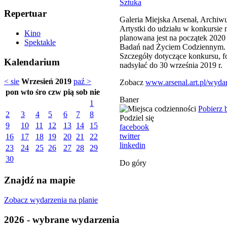
Sztuka
Repertuar
Galeria Miejska Arsenał, Arch
Artystki do udziału w konkursie n
Kino
planowana jest na początek 202
Spektakle
Badań nad Życiem Codziennym.
Szczegóły dotyczące konkursu, 
Kalendarium
nadsyłać do 30 września 2019 r.
< sie
Wrzesień 2019
paź >
Zobacz
www.arsenal.art.pl/wydar
pon
wto
śro
czw
pią
sob
nie
Baner
1
Pobierz 
2
3
4
5
6
7
8
Podziel się
9
10
11
12
13
14
15
facebook
twitter
16
17
18
19
20
21
22
linkedin
23
24
25
26
27
28
29
30
Do góry
Znajdź na mapie
Zobacz wydarzenia na planie
2026 - wybrane wydarzenia