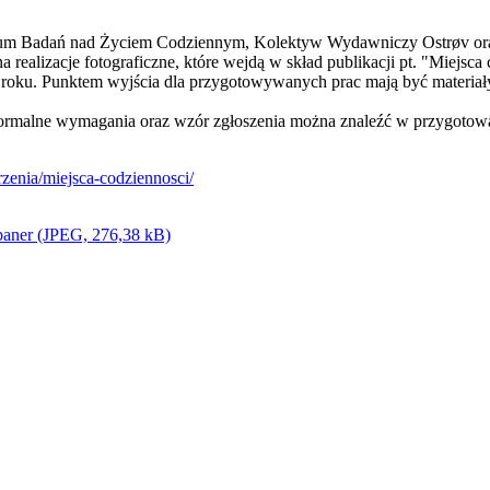
iwum Badań nad Życiem Codziennym, Kolektyw Wydawniczy Ostrøv ora
a realizacje fotograficzne, które wejdą w skład publikacji pt. "Miejsca
0 roku. Punktem wyjścia dla przygotowywanych prac mają być mater
formalne wymagania oraz wzór zgłoszenia można znaleźć w przygotowa
zenia/miejsca-codziennosci/
baner (JPEG, 276,38 kB)