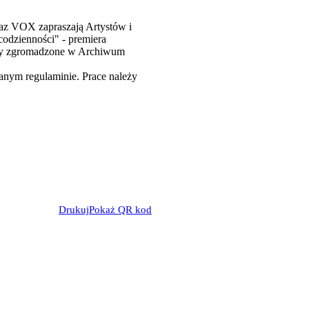
z VOX zapraszają Artystów i
 codzienności" - premiera
iały zgromadzone w Archiwum
nym regulaminie. Prace należy
Drukuj
Pokaż QR kod