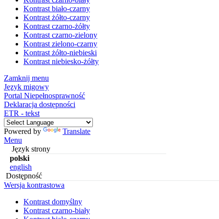
Kontrast biało-czarny
Kontrast żółto-czarny
Kontrast czarno-żółty
Kontrast czarno-zielony
Kontrast zielono-czarny
Kontrast żółto-niebieski
Kontrast niebiesko-żółty
Zamknij menu
Język migowy
Portal Niepełnosprawność
Deklaracja dostępności
ETR - tekst
Powered by
Translate
Menu
Język strony
polski
english
Dostępność
Wersja kontrastowa
Kontrast domyślny
Kontrast czarno-biały