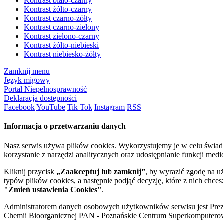
Kontrast biało-czarny
Kontrast żółto-czarny
Kontrast czarno-żółty
Kontrast czarno-zielony
Kontrast zielono-czarny
Kontrast żółto-niebieski
Kontrast niebiesko-żółty
Zamknij menu
Język migowy
Portal Niepełnosprawność
Deklaracja dostępności
Facebook
YouTube
Tik Tok
Instagram
RSS
Informacja o przetwarzaniu danych
Nasz serwis używa plików cookies. Wykorzystujemy je w celu świa
korzystanie z narzędzi analitycznych oraz udostępnianie funkcji me
Kliknij przycisk
„Zaakceptuj lub zamknij”
, by wyrazić zgodę na u
typów plików cookies, a następnie podjąć decyzję, które z nich chce
"Zmień ustawienia Cookies"
.
Administratorem danych osobowych użytkowników serwisu jest Prezyd
Chemii Bioorganicznej PAN - Poznańskie Centrum Superkomputerow