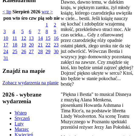
Kalendarium
Dawno, dawno temu, w dalekim
kraju, w pięknym zamku, żył młody
< lip
Sierpień 2026
wrz >
książę, którego czarodziejka uwięziła
pon
wto
śro
czw
pią
sob
nie
w ciele... bestii. Jeśli książę nauczy
się kochać i zdobędzie wzajemną
1
2
miłość, przekleństwo straci moc. Ale
3
4
5
6
7
8
9
czas ucieka... Gdy z ofiarowanej
10
11
12
13
14
15
16
przez czarodziejkę róży opadnie
17
18
19
20
21
22
23
ostatni płatek, złego uroku nie da się
już odwrócić. Wówczas Bestia i
24
25
26
27
28
29
30
wszyscy jego domownicy pozostaną
31
zaklęci na zawsze. Czy znajdzie się
ktoś, kto będzie umiał zajrzeć głębiej?
Znajdź na mapie
Dojrzeć piękno ukryte w sercu? Ktoś,
kto będzie w stanie pokochać...
Zobacz wydarzenia na planie
bestię?
2026 - wybrane
"Piękna i Bestia" to musical Disneya
z muzyką Alana Menkena,
wydarzenia
piosenkami Howarda Ashmana i
Tima Rice'a, na podstawie libretta
Wstęp
Lindy Woolverton. Na scenę Teatru
Styczeń
Muzycznego w Poznaniu spektakl
Luty
przeniósł reżyser Jerzy Jan Połoński.
Marzec
Kwiecień