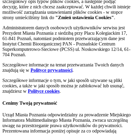
szczegółowy opis typów plików cookies, a następnie podjąć
decyzję, które z nich chcesz zaakceptować. W każdej chwili istnieje
możliwość zarządzania ustawieniami plików cookies - w stopce
strony umieściliśmy link do
"Zmień ustawienia Cookies"
.
Administratorem danych osobowych użytkowników serwisu jest
Prezydent Miasta Poznania z siedzibą przy Placu Kolegiackim 17,
61-841 Poznań, natomiast podmiotem przetwarzającym dane jest
Instytut Chemii Bioorganicznej PAN - Poznańskie Centrum
Superkomputerowo-Sieciowe (PCSS) ul. Noskowskiego 12/14, 61-
704 Poznań.
Szczegółowe informacje na temat przetwarzania Twoich danych
znajdują się w
Polityce prywatności
.
Szczegółowe informacje o tym, w jaki sposób używane są pliki
cookies, a także w jaki sposób można je zablokować lub usunąć,
znajdziesz w
Polityce cookies
.
Cenimy Twoją prywatność
Urząd Miasta Poznania odpowiedzialny za prowadzenie Miejskiego
Informatora Multimedialnego Miasta Poznania, zwraca szczególną
uwagę na przestrzeganie prawa użytkowników do prywatności.
Prezentowana informacja poniżej opisuje za co odpowiadają