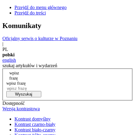
Przejdź do menu głównego
Przejdź do treści
Komunikaty
Oficjalny serwis o kulturze w Poznaniu
|
PL
polski
english
szukaj artykułów i wydarzeń
wpisz
frazę
wpisz frazę
Wyszukaj
Dostępność
Wersja kontrastowa
Kontrast domyślny
Kontrast czarno-biały
Kontrast biało-czarny