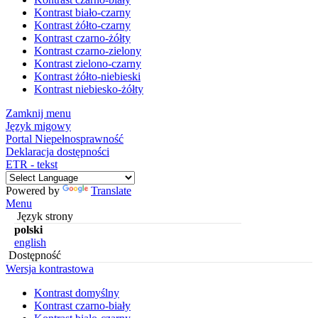
Kontrast biało-czarny
Kontrast żółto-czarny
Kontrast czarno-żółty
Kontrast czarno-zielony
Kontrast zielono-czarny
Kontrast żółto-niebieski
Kontrast niebiesko-żółty
Zamknij menu
Język migowy
Portal Niepełnosprawność
Deklaracja dostępności
ETR - tekst
Powered by
Translate
Menu
Język strony
polski
english
Dostępność
Wersja kontrastowa
Kontrast domyślny
Kontrast czarno-biały