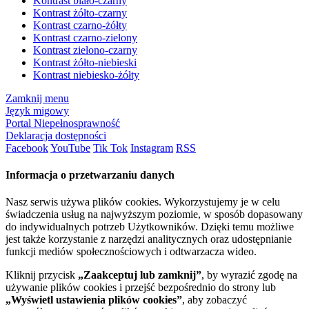
Kontrast biało-czarny
Kontrast żółto-czarny
Kontrast czarno-żółty
Kontrast czarno-zielony
Kontrast zielono-czarny
Kontrast żółto-niebieski
Kontrast niebiesko-żółty
Zamknij menu
Język migowy
Portal Niepełnosprawność
Deklaracja dostępności
Facebook
YouTube
Tik Tok
Instagram
RSS
Informacja o przetwarzaniu danych
Nasz serwis używa plików cookies. Wykorzystujemy je w celu
świadczenia usług na najwyższym poziomie, w sposób dopasowany
do indywidualnych potrzeb Użytkowników. Dzięki temu możliwe
jest także korzystanie z narzędzi analitycznych oraz udostępnianie
funkcji mediów społecznościowych i odtwarzacza wideo.
Kliknij przycisk
„Zaakceptuj lub zamknij”
, by wyrazić zgodę na
używanie plików cookies i przejść bezpośrednio do strony lub
„Wyświetl ustawienia plików cookies”
, aby zobaczyć