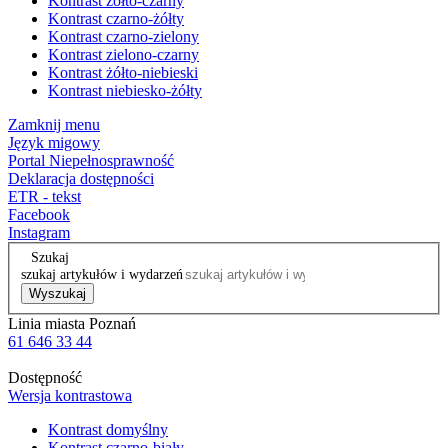
Kontrast żółto-czarny
Kontrast czarno-żółty
Kontrast czarno-zielony
Kontrast zielono-czarny
Kontrast żółto-niebieski
Kontrast niebiesko-żółty
Zamknij menu
Język migowy
Portal Niepełnosprawność
Deklaracja dostępności
ETR - tekst
Facebook
Instagram
Szukaj
szukaj artykułów i wydarzeń
Wyszukaj
Linia miasta Poznań
61 646 33 44
Dostępność
Wersja kontrastowa
Kontrast domyślny
Kontrast czarno-biały