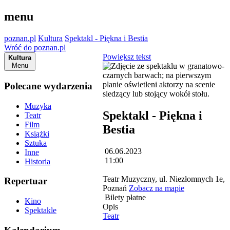
menu
poznan.pl
Kultura
Spektakl - Piękna i Bestia
Wróć do poznan.pl
Powiększ tekst
Kultura
Menu
Polecane wydarzenia
Muzyka
Spektakl - Piękna i
Teatr
Film
Bestia
Książki
Sztuka
06.06.2023
Inne
11:00
Historia
Teatr Muzyczny, ul. Niezłomnych 1e,
Repertuar
Poznań
Zobacz na mapie
Bilety płatne
Kino
Opis
Spektakle
Teatr