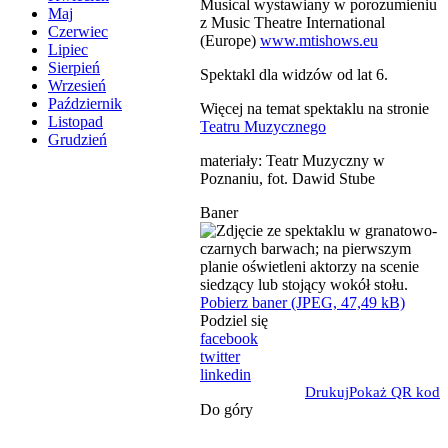
Musical wystawiany w porozumieniu
Maj
z Music Theatre International
Czerwiec
(Europe)
www.mtishows.eu
Lipiec
Sierpień
Spektakl dla widzów od lat 6.
Wrzesień
Październik
Więcej na temat spektaklu na stronie
Listopad
Teatru Muzycznego
Grudzień
materiały: Teatr Muzyczny w
Poznaniu, fot. Dawid Stube
Baner
Pobierz baner (JPEG, 47,49 kB)
Podziel się
facebook
twitter
linkedin
Drukuj
Pokaż QR kod
Do góry