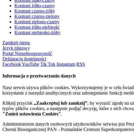
Kontrast biało-czarny
Kontrast żółto-czarny
Kontrast czarno-żółty
Kontrast czarno-zielony
Kontrast zielono-czarny
Kontrast żółto-niebieski
Kontrast niebiesko-żółty
Zamknij menu
Język migowy
Portal Niepełnosprawność
Deklaracja dostępności
Facebook
YouTube
Tik Tok
Instagram
RSS
Informacja o przetwarzaniu danych
Nasz serwis używa plików cookies. Wykorzystujemy je w celu świa
korzystanie z narzędzi analitycznych oraz udostępnianie funkcji me
Kliknij przycisk
„Zaakceptuj lub zamknij”
, by wyrazić zgodę na u
typów plików cookies, a następnie podjąć decyzję, które z nich chce
"Zmień ustawienia Cookies"
.
Administratorem danych osobowych użytkowników serwisu jest Prezyd
Chemii Bioorganicznej PAN - Poznańskie Centrum Superkomputerow