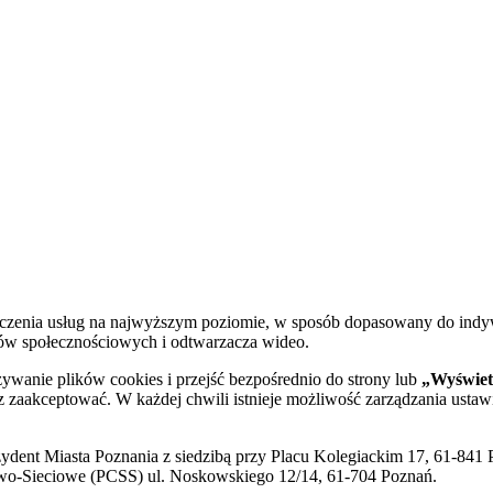
dczenia usług na najwyższym poziomie, w sposób dopasowany do indy
diów społecznościowych i odtwarzacza wideo.
żywanie plików cookies i przejść bezpośrednio do strony lub
„Wyświetl
sz zaakceptować. W każdej chwili istnieje możliwość zarządzania ustaw
ent Miasta Poznania z siedzibą przy Placu Kolegiackim 17, 61-841 P
o-Sieciowe (PCSS) ul. Noskowskiego 12/14, 61-704 Poznań.