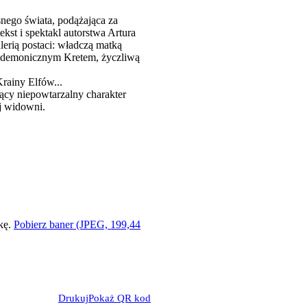
ego świata, podążająca za
kst i spektakl autorstwa Artura
erią postaci: władczą matką
 demonicznym Kretem, życzliwą
Krainy Elfów...
ący niepowtarzalny charakter
ej widowni.
Pobierz baner (JPEG, 199,44
Drukuj
Pokaż QR kod