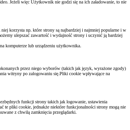
eo. Jeżeli więc Użytkownik nie godzi się na ich załadowanie, to nie
niej korzysta np. które strony są najbardziej i najmniej popularne i w
żemy ulepszać zawartość i wydajność strony i uczynić ją bardziej
 na komputerze lub urządzeniu użytkownika.
dokonanych przez niego wyborów (takich jak język, wyrażone zgody)
wania witryny po zalogowaniu się.Pliki cookie wpływające na
ezbędnych funkcji strony takich jak logowanie, ustawienia
 te pliki cookie, jednakże niektóre funkcjonalności strony mogą nie
suwane z chwilą zamknięcia przeglądarki.