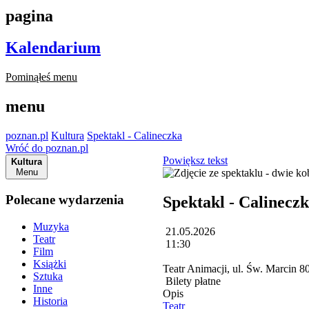
pagina
Kalendarium
Pominąłeś menu
menu
poznan.pl
Kultura
Spektakl - Calineczka
Wróć do poznan.pl
Powiększ tekst
Kultura
Menu
Polecane wydarzenia
Spektakl - Calinecz
Muzyka
21.05.2026
Teatr
11:30
Film
Książki
Teatr Animacji, ul. Św. Marcin
Sztuka
Bilety płatne
Inne
Opis
Historia
Teatr