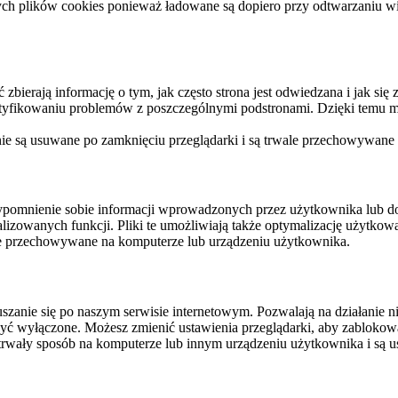
ych plików cookies ponieważ ładowane są dopiero przy odtwarzaniu wid
ierają informację o tym, jak często strona jest odwiedzana i jak się z 
ntyfikowaniu problemów z poszczególnymi podstronami. Dzięki temu mo
 nie są usuwane po zamknięciu przeglądarki i są trwale przechowywane
rzypomnienie sobie informacji wprowadzonych przez użytkownika lub 
nalizowanych funkcji. Pliki te umożliwiają także optymalizację użytko
ale przechowywane na komputerze lub urządzeniu użytkownika.
szanie się po naszym serwisie internetowym. Pozwalają na działanie ni
yć wyłączone. Możesz zmienić ustawienia przeglądarki, aby zablokować
trwały sposób na komputerze lub innym urządzeniu użytkownika i są u