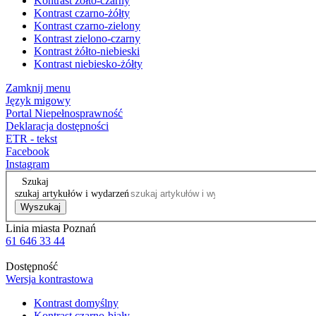
Kontrast żółto-czarny
Kontrast czarno-żółty
Kontrast czarno-zielony
Kontrast zielono-czarny
Kontrast żółto-niebieski
Kontrast niebiesko-żółty
Zamknij menu
Język migowy
Portal Niepełnosprawność
Deklaracja dostępności
ETR - tekst
Facebook
Instagram
Szukaj
szukaj artykułów i wydarzeń
Wyszukaj
Linia miasta Poznań
61 646 33 44
Dostępność
Wersja kontrastowa
Kontrast domyślny
Kontrast czarno-biały