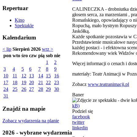
Repertuar
CALINECZKA - drobniutka dziewc
głosem serca, za marzeniami , pr
Romańskiego, opowiadający o nie
Kino
Ropuchą, mało bystrym Ropuszy
Spektakle
Jaskółką.
Każde spotkanie pozostawia w Cali
Kalendarium
Przedstawienie musicalowe nasyc
każdej postaci - i efektowna scen
< lip
Sierpień 2026
wrz >
Rekomendowany wiek Widzów od
pon
wto
śro
czw
pią
sob
nie
1
2
Więcej informacji o cenach i dost
3
4
5
6
7
8
9
materiały: Teatr Animacji w Pozn
10
11
12
13
14
15
16
17
18
19
20
21
22
23
Zobacz
www.teatranimacji.pl
24
25
26
27
28
29
30
Baner
31
kB)
Znajdź na mapie
Podziel się
facebook
Zobacz wydarzenia na planie
twitter
linkedin
2026 - wybrane wydarzenia