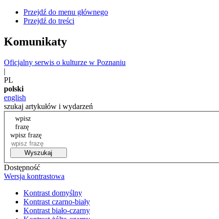
Przejdź do menu głównego
Przejdź do treści
Komunikaty
Oficjalny serwis o kulturze w Poznaniu
|
PL
polski
english
szukaj artykułów i wydarzeń
wpisz
frazę
wpisz frazę
Wyszukaj
Dostępność
Wersja kontrastowa
Kontrast domyślny
Kontrast czarno-biały
Kontrast biało-czarny