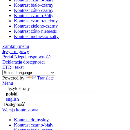
Kontrast biało-czarny
Kontrast żółto-czarny
Kontrast czarno-żółty
Kontrast czarno-zielony
Kontrast zielono-czarny
Kontrast żółto-niebieski
Kontrast niebiesko-żółty
Zamknij menu
Język migowy
Portal Niepełnosprawność
Deklaracja dostępności
ETR - tekst
Powered by
Translate
Menu
Język strony
polski
english
Dostępność
Wersja kontrastowa
Kontrast domyślny
Kontrast czarno-biały