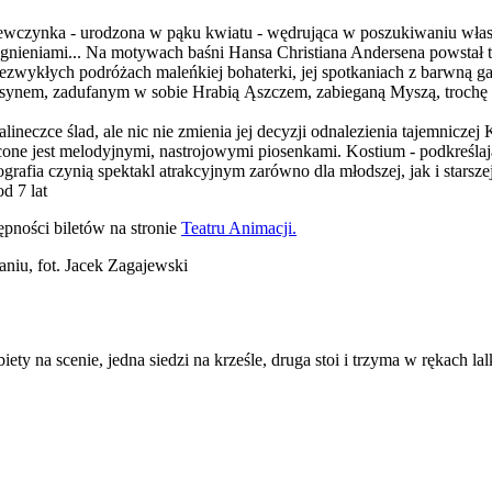
zynka - urodzona w pąku kwiatu - wędrująca w poszukiwaniu własn
agnieniami... Na motywach baśni Hansa Christiana Andersena powstał te
zwykłych podróżach maleńkiej bohaterki, jej spotkaniach z barwną gal
synem, zadufanym w sobie Hrabią Ąszczem, zabieganą Myszą, trochę
neczce ślad, ale nic nie zmienia jej decyzji odnalezienia tajemniczej 
one jest melodyjnymi, nastrojowymi piosenkami. Kostium - podkreślaj
ografia czynią spektakl atrakcyjnym zarówno dla młodszej, jak i starsz
 7 lat
ępności biletów na stronie
Teatru Animacji.
aniu, fot. Jacek Zagajewski