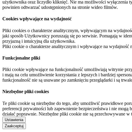
użytkownika oraz liczydło kliknięć. Nie ma możliwości wyłączenia t
powinien odtwarzać udostępnionych na stronie wideo filmów.
Cookies wpływające na wydajność
Pliki cookies o charakterze analitycznym, wpływającym na wydajność zb
jaki sposób Użytkownicy poruszają się po serwisie. Pomagają w ide
przyjazną i intuicyjną dla użytkownika.
Pliki cookie o charakterze analitycznym i wpływające na wydajność
Funkcjonalne pliki
Pliki cookie wpływające na funkcjonalność umożliwiają witrynie p
i mają na celu umożliwienie korzystania z lepszych i bardziej sperso
funkcjonalność nie są usuwane po zamknięciu przeglądarki i są trw
Niezbędne pliki cookies
Te pliki cookie są niezbędne do tego, aby umożliwić prawidłowe poru
preferencji prywatności lub zapewnienie bezpieczeństwa i nie mogą b
działać poprawnie. Niezbędne pliki cookie nie są przechowywane w 
Ustawienia
Zaakceptuj