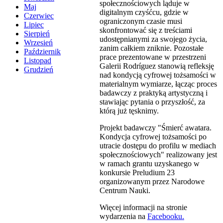
społecznościowych ląduje w
Maj
digitalnym czyśćcu, gdzie w
Czerwiec
ograniczonym czasie musi
Lipiec
skonfrontować się z treściami
Sierpień
udostępnianymi za swojego życia,
Wrzesień
zanim całkiem zniknie. Pozostałe
Październik
prace prezentowane w przestrzeni
Listopad
Galerii Rodríguez stanowią refleksję
Grudzień
nad kondycją cyfrowej tożsamości w
materialnym wymiarze, łącząc proces
badawczy z praktyką artystyczną i
stawiając pytania o przyszłość, za
którą już tęsknimy.
Projekt badawczy "Śmierć awatara.
Kondycja cyfrowej tożsamości po
utracie dostępu do profilu w mediach
społecznościowych" realizowany jest
w ramach grantu uzyskanego w
konkursie Preludium 23
organizowanym przez Narodowe
Centrum Nauki.
Więcej informacji na stronie
wydarzenia na
Facebooku.