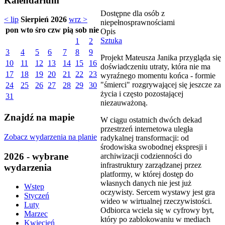
Kalendarium
Dostępne dla osób z
< lip
Sierpień 2026
wrz >
niepełnosprawnościami
pon
wto
śro
czw
pią
sob
nie
Opis
Sztuka
1
2
3
4
5
6
7
8
9
Projekt Mateusza Janika przygląda się
10
11
12
13
14
15
16
doświadczeniu utraty, która nie ma
17
18
19
20
21
22
23
wyraźnego momentu końca - formie
"śmierci" rozgrywającej się jeszcze za
24
25
26
27
28
29
30
życia i często pozostającej
31
niezauważoną.
Znajdź na mapie
W ciągu ostatnich dwóch dekad
przestrzeń internetowa uległa
Zobacz wydarzenia na planie
radykalnej transformacji: od
środowiska swobodnej ekspresji i
2026 - wybrane
archiwizacji codzienności do
infrastruktury zarządzanej przez
wydarzenia
platformy, w której dostęp do
własnych danych nie jest już
Wstęp
oczywisty. Sercem wystawy jest gra
Styczeń
wideo w wirtualnej rzeczywistości.
Luty
Odbiorca wciela się w cyfrowy byt,
Marzec
który po zablokowaniu w mediach
Kwiecień