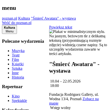
menu
poznan.pl
Kultura
"Śmierć Awatara" - wystawa
Wróć do poznan.pl
Powiększ tekst
Kultura
Menu
Polecane wydarzenia
Muzyka
Teatr
Film
"Śmierć Awatara" -
Książki
Sztuka
wystawa
Inne
Historia
10.04 – 22.05.2026
18:00
Repertuar
Fundacja Rodriguez Gallery, ul.
Kino
Wodna 13/4, Poznań
Zobacz na
Spektakle
mapie
Wstęp wolny