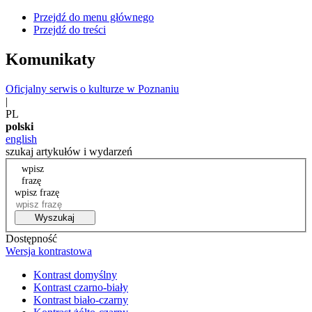
Przejdź do menu głównego
Przejdź do treści
Komunikaty
Oficjalny serwis o kulturze w Poznaniu
|
PL
polski
english
szukaj artykułów i wydarzeń
wpisz
frazę
wpisz frazę
Wyszukaj
Dostępność
Wersja kontrastowa
Kontrast domyślny
Kontrast czarno-biały
Kontrast biało-czarny