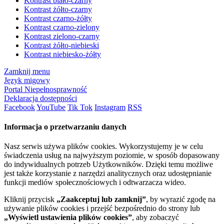
Kontrast biało-czarny
Kontrast żółto-czarny
Kontrast czarno-żółty
Kontrast czarno-zielony
Kontrast zielono-czarny
Kontrast żółto-niebieski
Kontrast niebiesko-żółty
Zamknij menu
Język migowy
Portal Niepełnosprawność
Deklaracja dostępności
Facebook
YouTube
Tik Tok
Instagram
RSS
Informacja o przetwarzaniu danych
Nasz serwis używa plików cookies. Wykorzystujemy je w celu
świadczenia usług na najwyższym poziomie, w sposób dopasowany
do indywidualnych potrzeb Użytkowników. Dzięki temu możliwe
jest także korzystanie z narzędzi analitycznych oraz udostępnianie
funkcji mediów społecznościowych i odtwarzacza wideo.
Kliknij przycisk
„Zaakceptuj lub zamknij”
, by wyrazić zgodę na
używanie plików cookies i przejść bezpośrednio do strony lub
„Wyświetl ustawienia plików cookies”
, aby zobaczyć