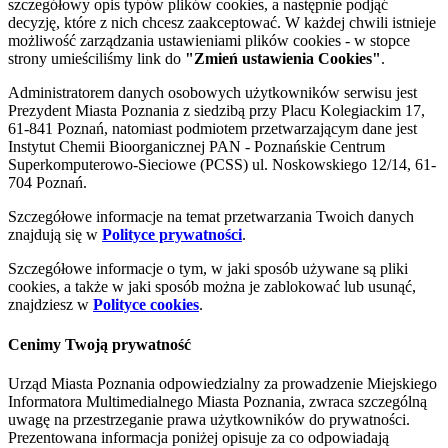
szczegółowy opis typów plików cookies, a następnie podjąć
decyzję, które z nich chcesz zaakceptować. W każdej chwili istnieje
możliwość zarządzania ustawieniami plików cookies - w stopce
strony umieściliśmy link do
"Zmień ustawienia Cookies"
.
Administratorem danych osobowych użytkowników serwisu jest
Prezydent Miasta Poznania z siedzibą przy Placu Kolegiackim 17,
61-841 Poznań, natomiast podmiotem przetwarzającym dane jest
Instytut Chemii Bioorganicznej PAN - Poznańskie Centrum
Superkomputerowo-Sieciowe (PCSS) ul. Noskowskiego 12/14, 61-
704 Poznań.
Szczegółowe informacje na temat przetwarzania Twoich danych
znajdują się w
Polityce prywatności
.
Szczegółowe informacje o tym, w jaki sposób używane są pliki
cookies, a także w jaki sposób można je zablokować lub usunąć,
znajdziesz w
Polityce cookies
.
Cenimy Twoją prywatność
Urząd Miasta Poznania odpowiedzialny za prowadzenie Miejskiego
Informatora Multimedialnego Miasta Poznania, zwraca szczególną
uwagę na przestrzeganie prawa użytkowników do prywatności.
Prezentowana informacja poniżej opisuje za co odpowiadają