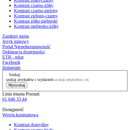
Kontrast żółto-czarny
Kontrast czarno-żółty
Kontrast czarno-zielony
Kontrast zielono-czarny
Kontrast żółto-niebieski
Kontrast niebiesko-żółty
Zamknij menu
Język migowy
Portal Niepełnosprawność
Deklaracja dostępności
ETR - tekst
Facebook
Instagram
Szukaj
szukaj artykułów i wydarzeń
Wyszukaj
Linia miasta Poznań
61 646 33 44
Dostępność
Wersja kontrastowa
Kontrast domyślny
Kontrast czarno-biały