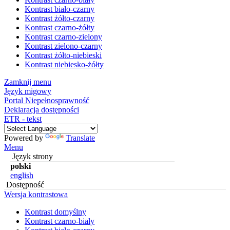
Kontrast biało-czarny
Kontrast żółto-czarny
Kontrast czarno-żółty
Kontrast czarno-zielony
Kontrast zielono-czarny
Kontrast żółto-niebieski
Kontrast niebiesko-żółty
Zamknij menu
Język migowy
Portal Niepełnosprawność
Deklaracja dostępności
ETR - tekst
Powered by
Translate
Menu
Język strony
polski
english
Dostępność
Wersja kontrastowa
Kontrast domyślny
Kontrast czarno-biały