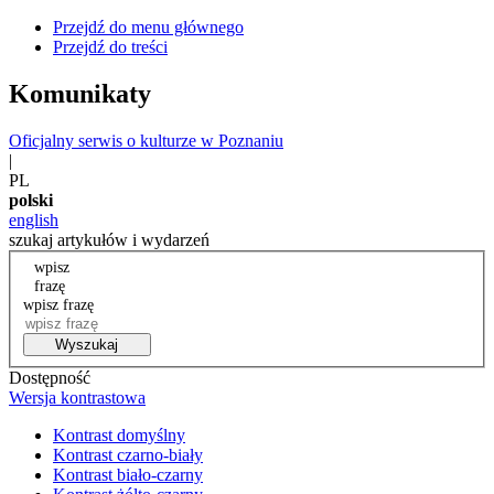
Przejdź do menu głównego
Przejdź do treści
Komunikaty
Oficjalny serwis o kulturze w Poznaniu
|
PL
polski
english
szukaj artykułów i wydarzeń
wpisz
frazę
wpisz frazę
Wyszukaj
Dostępność
Wersja kontrastowa
Kontrast domyślny
Kontrast czarno-biały
Kontrast biało-czarny