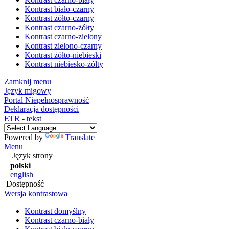
Kontrast biało-czarny
Kontrast żółto-czarny
Kontrast czarno-żółty
Kontrast czarno-zielony
Kontrast zielono-czarny
Kontrast żółto-niebieski
Kontrast niebiesko-żółty
Zamknij menu
Język migowy
Portal Niepełnosprawność
Deklaracja dostępności
ETR - tekst
Powered by
Translate
Menu
Język strony
polski
english
Dostępność
Wersja kontrastowa
Kontrast domyślny
Kontrast czarno-biały