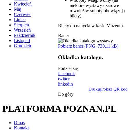
w soboty wstęp wolny (na
Kwiecień
niektóre wystawy czasowe
Maj
również w soboty obowiązują
Czerwiec
bilety).
Lipiec
Sierpień
Bilety do nabycia w kasie Muzeum.
Wrzesień
Październik
Baner
Listopad
Grudzień
Pobierz baner (PNG, 730,11 kB)
Okładka katalogu.
Podziel się
facebook
twitter
linkedin
Drukuj
Pokaż QR kod
Do góry
PLATFORMA POZNAN.PL
O nas
Kontakt