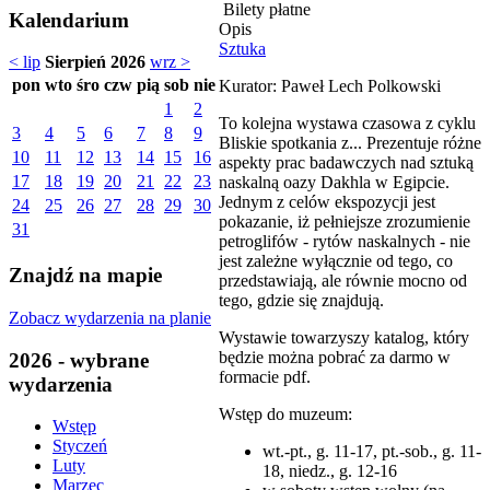
Bilety płatne
Kalendarium
Opis
Sztuka
< lip
Sierpień 2026
wrz >
pon
wto
śro
czw
pią
sob
nie
Kurator: Paweł Lech Polkowski
1
2
To kolejna wystawa czasowa z cyklu
3
4
5
6
7
8
9
Bliskie spotkania z... Prezentuje różne
10
11
12
13
14
15
16
aspekty prac badawczych nad sztuką
17
18
19
20
21
22
23
naskalną oazy Dakhla w Egipcie.
Jednym z celów ekspozycji jest
24
25
26
27
28
29
30
pokazanie, iż pełniejsze zrozumienie
31
petroglifów - rytów naskalnych - nie
jest zależne wyłącznie od tego, co
Znajdź na mapie
przedstawiają, ale równie mocno od
tego, gdzie się znajdują.
Zobacz wydarzenia na planie
Wystawie towarzyszy katalog, który
będzie można pobrać za darmo w
2026 - wybrane
formacie pdf.
wydarzenia
Wstęp do muzeum:
Wstęp
Styczeń
wt.-pt., g. 11-17, pt.-sob., g. 11-
Luty
18, niedz., g. 12-16
Marzec