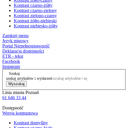
Kontrast żółto-czarny
Kontrast czarno-żółty
Kontrast czarno-zielony
Kontrast zielono-czarny
Kontrast żółto-niebieski
Kontrast niebiesko-żółty
Zamknij menu
Język migowy
Portal Niepełnosprawność
Deklaracja dostępności
ETR - tekst
Facebook
Instagram
Szukaj
szukaj artykułów i wydarzeń
Wyszukaj
Linia miasta Poznań
61 646 33 44
Dostępność
Wersja kontrastowa
Kontrast domyślny
Kontrast czarno-biały