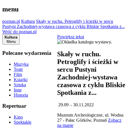
menu
poznan.pl
Kultura
Skały w ruchu. Petroglify i ścieżki w sercu
Pustyni Zachodniej-wystawa czasowa z cyklu Bliskie Spotkania z...
Wróć do poznan.pl
Powiększ tekst
Kultura
Menu
Polecane wydarzenia
Skały w ruchu.
Petroglify i ścieżki w
Muzyka
sercu Pustyni
Teatr
Film
Zachodniej-wystawa
Książki
czasowa z cyklu Bliskie
Sztuka
Inne
Spotkania z...
Historia
29.09 – 30.11.2022
Repertuar
Muzeum Archeologiczne, ul. Wodna
Kino
27 - Pałac Górków, Poznań
Zobacz
Spektakle
na mapie