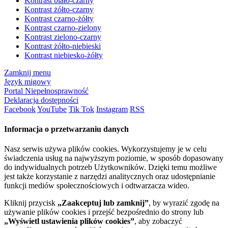
Kontrast biało-czarny
Kontrast żółto-czarny
Kontrast czarno-żółty
Kontrast czarno-zielony
Kontrast zielono-czarny
Kontrast żółto-niebieski
Kontrast niebiesko-żółty
Zamknij menu
Język migowy
Portal Niepełnosprawność
Deklaracja dostępności
Facebook
YouTube
Tik Tok
Instagram
RSS
Informacja o przetwarzaniu danych
Nasz serwis używa plików cookies. Wykorzystujemy je w celu
świadczenia usług na najwyższym poziomie, w sposób dopasowany
do indywidualnych potrzeb Użytkowników. Dzięki temu możliwe
jest także korzystanie z narzędzi analitycznych oraz udostępnianie
funkcji mediów społecznościowych i odtwarzacza wideo.
Kliknij przycisk
„Zaakceptuj lub zamknij”
, by wyrazić zgodę na
używanie plików cookies i przejść bezpośrednio do strony lub
„Wyświetl ustawienia plików cookies”
, aby zobaczyć