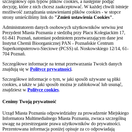
szczegółowy opis typów plików cookies, a następnie podjąć
decyzję, które z nich chcesz zaakceptować. W każdej chwili istnieje
możliwość zarządzania ustawieniami plików cookies - w stopce
strony umieściliśmy link do
"Zmień ustawienia Cookies"
.
Administratorem danych osobowych użytkowników serwisu jest
Prezydent Miasta Poznania z siedzibą przy Placu Kolegiackim 17,
61-841 Poznań, natomiast podmiotem przetwarzającym dane jest
Instytut Chemii Bioorganicznej PAN - Poznańskie Centrum
Superkomputerowo-Sieciowe (PCSS) ul. Noskowskiego 12/14, 61-
704 Poznań.
Szczegółowe informacje na temat przetwarzania Twoich danych
znajdują się w
Polityce prywatności
.
Szczegółowe informacje o tym, w jaki sposób używane są pliki
cookies, a także w jaki sposób można je zablokować lub usunąć,
znajdziesz w
Polityce cookies
.
Cenimy Twoją prywatność
Urząd Miasta Poznania odpowiedzialny za prowadzenie Miejskiego
Informatora Multimedialnego Miasta Poznania, zwraca szczególną
uwagę na przestrzeganie prawa użytkowników do prywatności.
Prezentowana informacja poniżej opisuje za co odpowiadają