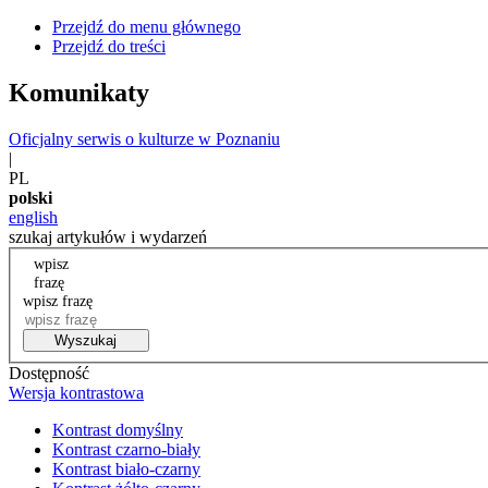
Przejdź do menu głównego
Przejdź do treści
Komunikaty
Oficjalny serwis o kulturze w Poznaniu
|
PL
polski
english
szukaj artykułów i wydarzeń
wpisz
frazę
wpisz frazę
Wyszukaj
Dostępność
Wersja kontrastowa
Kontrast domyślny
Kontrast czarno-biały
Kontrast biało-czarny