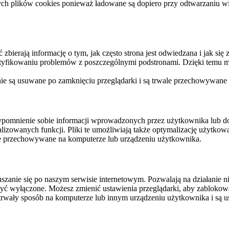
ych plików cookies ponieważ ładowane są dopiero przy odtwarzaniu wid
ierają informację o tym, jak często strona jest odwiedzana i jak się z 
ntyfikowaniu problemów z poszczególnymi podstronami. Dzięki temu mo
 nie są usuwane po zamknięciu przeglądarki i są trwale przechowywane
rzypomnienie sobie informacji wprowadzonych przez użytkownika lub 
nalizowanych funkcji. Pliki te umożliwiają także optymalizację użytko
ale przechowywane na komputerze lub urządzeniu użytkownika.
szanie się po naszym serwisie internetowym. Pozwalają na działanie ni
yć wyłączone. Możesz zmienić ustawienia przeglądarki, aby zablokować
trwały sposób na komputerze lub innym urządzeniu użytkownika i są u