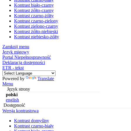
Kontrast biało-czarny
Kontrast żółto-czarny
Kontrast czarno-żółty
Kontrast czarno-zielony
Kontrast zielono-czarny
Kontrast żółto-niebieski
Kontrast niebiesko-żółty
Zamknij menu
Język migowy
Portal Niepełnosprawność
Deklaracja dostępności
ETR - tekst
Powered by
Translate
Menu
Język strony
polski
english
Dostępność
Wersja kontrastowa
Kontrast domyślny
Kontrast czarno-biały