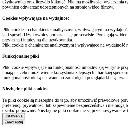
użytkownika oraz liczydło kliknięć. Nie ma możliwości wyłączenia t
powinien odtwarzać udostępnionych na stronie wideo filmów.
Cookies wpływające na wydajność
Pliki cookies o charakterze analitycznym, wpływającym na wydajność zb
jaki sposób Użytkownicy poruszają się po serwisie. Pomagają w ide
przyjazną i intuicyjną dla użytkownika.
Pliki cookie o charakterze analitycznym i wpływające na wydajność
Funkcjonalne pliki
Pliki cookie wpływające na funkcjonalność umożliwiają witrynie p
i mają na celu umożliwienie korzystania z lepszych i bardziej sperso
funkcjonalność nie są usuwane po zamknięciu przeglądarki i są trw
Niezbędne pliki cookies
Te pliki cookie są niezbędne do tego, aby umożliwić prawidłowe poru
preferencji prywatności lub zapewnienie bezpieczeństwa i nie mogą b
działać poprawnie. Niezbędne pliki cookie nie są przechowywane w 
Ustawienia
Zaakceptuj