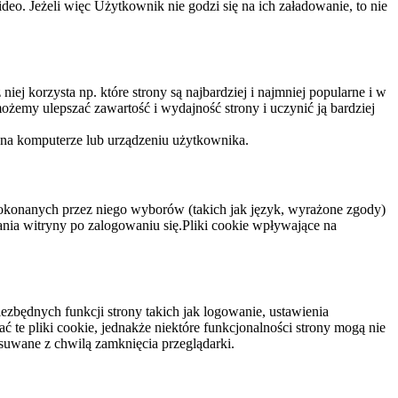
eo. Jeżeli więc Użytkownik nie godzi się na ich załadowanie, to nie
niej korzysta np. które strony są najbardziej i najmniej popularne i w
żemy ulepszać zawartość i wydajność strony i uczynić ją bardziej
 na komputerze lub urządzeniu użytkownika.
dokonanych przez niego wyborów (takich jak język, wyrażone zgody)
wania witryny po zalogowaniu się.Pliki cookie wpływające na
ezbędnych funkcji strony takich jak logowanie, ustawienia
 te pliki cookie, jednakże niektóre funkcjonalności strony mogą nie
suwane z chwilą zamknięcia przeglądarki.