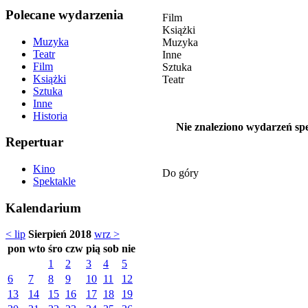
Polecane wydarzenia
Film
Książki
Muzyka
Muzyka
Teatr
Inne
Film
Sztuka
Książki
Teatr
Sztuka
Inne
Historia
Nie znaleziono wydarzeń spe
Repertuar
Kino
Do góry
Spektakle
Kalendarium
< lip
Sierpień 2018
wrz >
pon
wto
śro
czw
pią
sob
nie
1
2
3
4
5
6
7
8
9
10
11
12
13
14
15
16
17
18
19