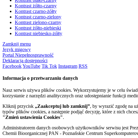
Kontrast biało-czarny
Kontrast żółto-czarny
Kontrast czarno-żółty
Kontrast czarno-zielony
Kontrast zielono-czarny
Kontrast żółto-niebieski
Kontrast niebiesko-żółty
Zamknij menu
Język migowy
Portal Niepełnosprawność
Deklaracja dostępności
Facebook
YouTube
Tik Tok
Instagram
RSS
Informacja o przetwarzaniu danych
Nasz serwis używa plików cookies. Wykorzystujemy je w celu świa
korzystanie z narzędzi analitycznych oraz udostępnianie funkcji me
Kliknij przycisk
„Zaakceptuj lub zamknij”
, by wyrazić zgodę na u
typów plików cookies, a następnie podjąć decyzję, które z nich chce
"Zmień ustawienia Cookies"
.
Administratorem danych osobowych użytkowników serwisu jest Prezyd
Chemii Bioorganicznej PAN - Poznańskie Centrum Superkomputerow