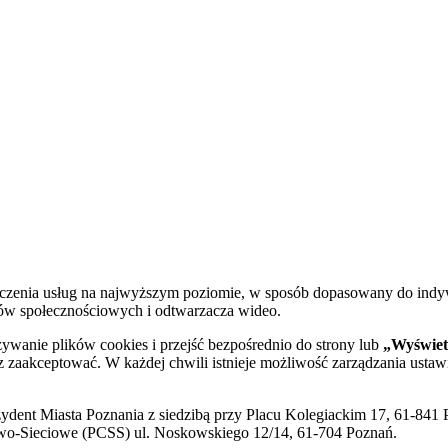
dczenia usług na najwyższym poziomie, w sposób dopasowany do indy
diów społecznościowych i odtwarzacza wideo.
żywanie plików cookies i przejść bezpośrednio do strony lub
„Wyświetl
sz zaakceptować. W każdej chwili istnieje możliwość zarządzania ustaw
ent Miasta Poznania z siedzibą przy Placu Kolegiackim 17, 61-841 P
o-Sieciowe (PCSS) ul. Noskowskiego 12/14, 61-704 Poznań.