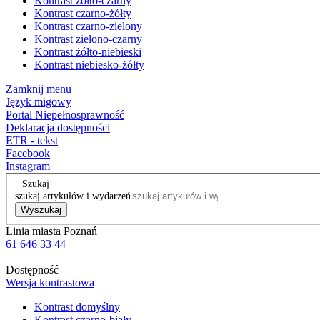
Kontrast żółto-czarny
Kontrast czarno-żółty
Kontrast czarno-zielony
Kontrast zielono-czarny
Kontrast żółto-niebieski
Kontrast niebiesko-żółty
Zamknij menu
Język migowy
Portal Niepełnosprawność
Deklaracja dostępności
ETR - tekst
Facebook
Instagram
Szukaj
szukaj artykułów i wydarzeń
Wyszukaj
Linia miasta Poznań
61 646 33 44
Dostępność
Wersja kontrastowa
Kontrast domyślny
Kontrast czarno-biały