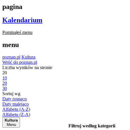
pagina
Kalendarium
Pominąłeś menu
menu
poznan.pl
Kultura
Wróć do poznan.pl
Liczba wyników na stronie
20
10
20
30
Sortuj wg
Daty rosnąco
Daty malejąco
Alfabetu (A-Z)
Alfabetu (Z-A)
Kultura
Menu
Filtruj według kategorii