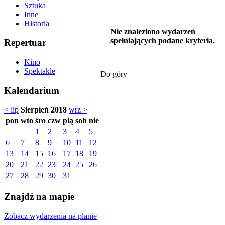
Sztuka
Inne
Historia
Nie znaleziono wydarzeń
spełniających podane kryteria.
Repertuar
Kino
Spektakle
Do góry
Kalendarium
< lip
Sierpień 2018
wrz >
pon
wto
śro
czw
pią
sob
nie
1
2
3
4
5
6
7
8
9
10
11
12
13
14
15
16
17
18
19
20
21
22
23
24
25
26
27
28
29
30
31
Znajdź na mapie
Zobacz wydarzenia na planie