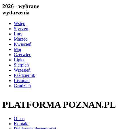
2026 - wybrane
wydarzenia
Wstęp
Styczeń
Luty
Marzec
Kwiecień
Maj
Czerwiec
Lipiec
Sierpień
Wrzesień
Październik
Listopad
Grudzień
PLATFORMA POZNAN.PL
O nas
Kontakt
Deklaracja dostępności