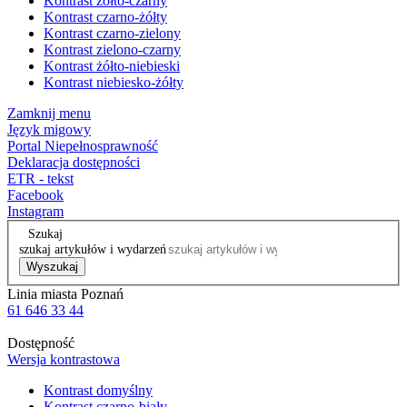
Kontrast żółto-czarny
Kontrast czarno-żółty
Kontrast czarno-zielony
Kontrast zielono-czarny
Kontrast żółto-niebieski
Kontrast niebiesko-żółty
Zamknij menu
Język migowy
Portal Niepełnosprawność
Deklaracja dostępności
ETR - tekst
Facebook
Instagram
Szukaj
szukaj artykułów i wydarzeń
Wyszukaj
Linia miasta Poznań
61 646 33 44
Dostępność
Wersja kontrastowa
Kontrast domyślny
Kontrast czarno-biały