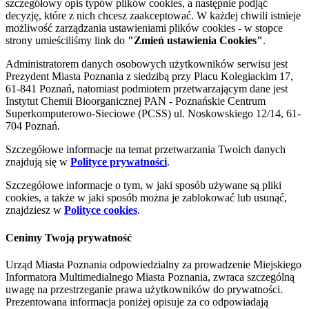
szczegółowy opis typów plików cookies, a następnie podjąć
decyzję, które z nich chcesz zaakceptować. W każdej chwili istnieje
możliwość zarządzania ustawieniami plików cookies - w stopce
strony umieściliśmy link do
"Zmień ustawienia Cookies"
.
Administratorem danych osobowych użytkowników serwisu jest
Prezydent Miasta Poznania z siedzibą przy Placu Kolegiackim 17,
61-841 Poznań, natomiast podmiotem przetwarzającym dane jest
Instytut Chemii Bioorganicznej PAN - Poznańskie Centrum
Superkomputerowo-Sieciowe (PCSS) ul. Noskowskiego 12/14, 61-
704 Poznań.
Szczegółowe informacje na temat przetwarzania Twoich danych
znajdują się w
Polityce prywatności
.
Szczegółowe informacje o tym, w jaki sposób używane są pliki
cookies, a także w jaki sposób można je zablokować lub usunąć,
znajdziesz w
Polityce cookies
.
Cenimy Twoją prywatność
Urząd Miasta Poznania odpowiedzialny za prowadzenie Miejskiego
Informatora Multimedialnego Miasta Poznania, zwraca szczególną
uwagę na przestrzeganie prawa użytkowników do prywatności.
Prezentowana informacja poniżej opisuje za co odpowiadają