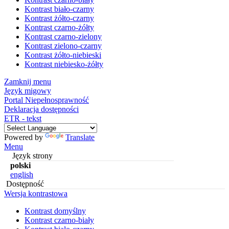
Kontrast biało-czarny
Kontrast żółto-czarny
Kontrast czarno-żółty
Kontrast czarno-zielony
Kontrast zielono-czarny
Kontrast żółto-niebieski
Kontrast niebiesko-żółty
Zamknij menu
Język migowy
Portal Niepełnosprawność
Deklaracja dostępności
ETR - tekst
Powered by
Translate
Menu
Język strony
polski
english
Dostępność
Wersja kontrastowa
Kontrast domyślny
Kontrast czarno-biały