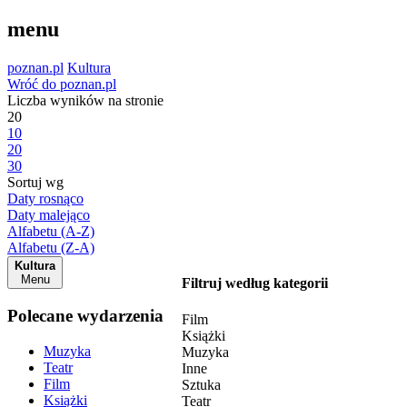
menu
poznan.pl
Kultura
Wróć do poznan.pl
Liczba wyników na stronie
20
10
20
30
Sortuj wg
Daty rosnąco
Daty malejąco
Alfabetu (A-Z)
Alfabetu (Z-A)
Kultura
Menu
Filtruj według kategorii
Polecane wydarzenia
Film
Książki
Muzyka
Muzyka
Teatr
Inne
Film
Sztuka
Książki
Teatr