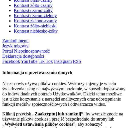
Kontrast biało-czarny
Kontrast żółto-czarny
Kontrast czarno-żółty
Kontrast czarno-zielony
Kontrast zielono-czarny
Kontrast żółto-niebieski
Kontrast niebiesko-żółty
Zamknij menu
Język migowy
Portal Niepełnosprawność
Deklaracja dostępności
Facebook
YouTube
Tik Tok
Instagram
RSS
Informacja o przetwarzaniu danych
Nasz serwis używa plików cookies. Wykorzystujemy je w celu
świadczenia usług na najwyższym poziomie, w sposób dopasowany
do indywidualnych potrzeb Użytkowników. Dzięki temu możliwe
jest także korzystanie z narzędzi analitycznych oraz udostępnianie
funkcji mediów społecznościowych i odtwarzacza wideo.
Kliknij przycisk
„Zaakceptuj lub zamknij”
, by wyrazić zgodę na
używanie plików cookies i przejść bezpośrednio do strony lub
„Wyświetl ustawienia plików cookies”
, aby zobaczyć