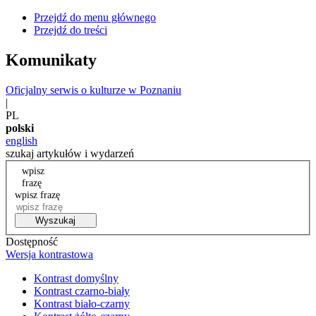
Przejdź do menu głównego
Przejdź do treści
Komunikaty
Oficjalny serwis o kulturze w Poznaniu
|
PL
polski
english
szukaj artykułów i wydarzeń
wpisz
frazę
wpisz frazę
Wyszukaj
Dostępność
Wersja kontrastowa
Kontrast domyślny
Kontrast czarno-biały
Kontrast biało-czarny