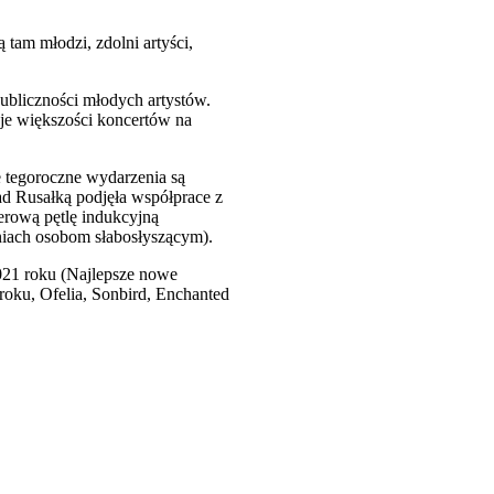
tam młodzi, zdolni artyści,
publiczności młodych artystów.
sje większości koncertów na
e tegoroczne wydarzenia są
ad Rusałką podjęła współprace z
erową pętlę indukcyjną
niach osobom słabosłyszącym).
2021 roku (Najlepsze nowe
roku, Ofelia, Sonbird, Enchanted