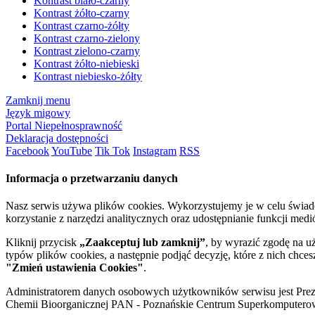
Kontrast biało-czarny
Kontrast żółto-czarny
Kontrast czarno-żółty
Kontrast czarno-zielony
Kontrast zielono-czarny
Kontrast żółto-niebieski
Kontrast niebiesko-żółty
Zamknij menu
Język migowy
Portal Niepełnosprawność
Deklaracja dostępności
Facebook
YouTube
Tik Tok
Instagram
RSS
Informacja o przetwarzaniu danych
Nasz serwis używa plików cookies. Wykorzystujemy je w celu świa
korzystanie z narzędzi analitycznych oraz udostępnianie funkcji me
Kliknij przycisk
„Zaakceptuj lub zamknij”
, by wyrazić zgodę na u
typów plików cookies, a następnie podjąć decyzję, które z nich chce
"Zmień ustawienia Cookies"
.
Administratorem danych osobowych użytkowników serwisu jest Prezyd
Chemii Bioorganicznej PAN - Poznańskie Centrum Superkomputerow