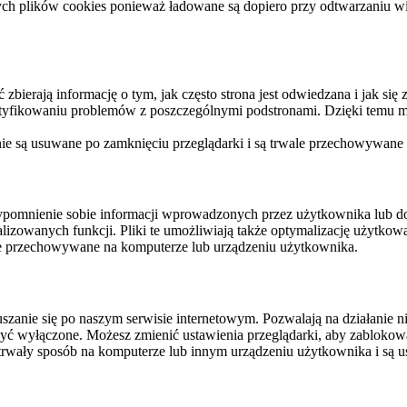
ych plików cookies ponieważ ładowane są dopiero przy odtwarzaniu wid
ierają informację o tym, jak często strona jest odwiedzana i jak się z 
ntyfikowaniu problemów z poszczególnymi podstronami. Dzięki temu mo
 nie są usuwane po zamknięciu przeglądarki i są trwale przechowywane
rzypomnienie sobie informacji wprowadzonych przez użytkownika lub 
nalizowanych funkcji. Pliki te umożliwiają także optymalizację użytko
ale przechowywane na komputerze lub urządzeniu użytkownika.
szanie się po naszym serwisie internetowym. Pozwalają na działanie ni
yć wyłączone. Możesz zmienić ustawienia przeglądarki, aby zablokować
trwały sposób na komputerze lub innym urządzeniu użytkownika i są u