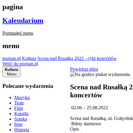
pagina
Kalendarium
Pominąłeś menu
menu
poznan.pl
Kultura
Scena nad Rusałką 2022 - cykl koncertów
Wróć do poznan.pl
Powiększ tekst
Kultura
Menu
Polecane wydarzenia
Scena nad Rusałką 2
koncertów
Muzyka
Teatr
02.06 – 25.08.2022
Film
Książki
Scena nad Rusałką, ul. Golęcińs
Sztuka
Bilety darmowe
Inne
Opis
Historia