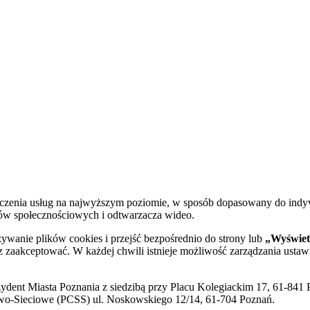
dczenia usług na najwyższym poziomie, w sposób dopasowany do indy
diów społecznościowych i odtwarzacza wideo.
żywanie plików cookies i przejść bezpośrednio do strony lub
„Wyświetl
sz zaakceptować. W każdej chwili istnieje możliwość zarządzania ustaw
ent Miasta Poznania z siedzibą przy Placu Kolegiackim 17, 61-841 P
o-Sieciowe (PCSS) ul. Noskowskiego 12/14, 61-704 Poznań.