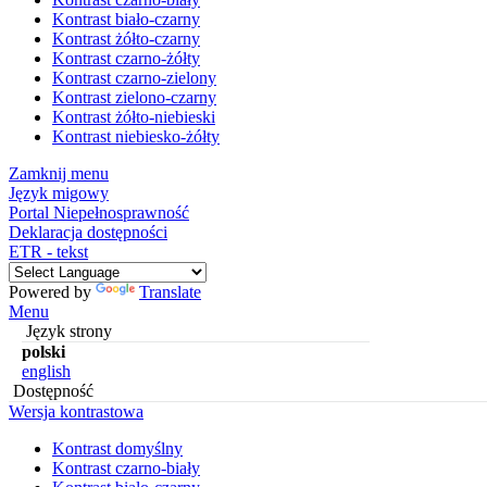
Kontrast biało-czarny
Kontrast żółto-czarny
Kontrast czarno-żółty
Kontrast czarno-zielony
Kontrast zielono-czarny
Kontrast żółto-niebieski
Kontrast niebiesko-żółty
Zamknij menu
Język migowy
Portal Niepełnosprawność
Deklaracja dostępności
ETR - tekst
Powered by
Translate
Menu
Język strony
polski
english
Dostępność
Wersja kontrastowa
Kontrast domyślny
Kontrast czarno-biały