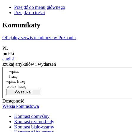
Przejdź do menu głównego
Przejdź do treści
Komunikaty
Oficjalny serwis o kulturze w Poznaniu
|
PL
polski
english
szukaj artykułów i wydarzeń
wpisz
frazę
wpisz frazę
Wyszukaj
Dostępność
Wersja kontrastowa
Kontrast domyślny
Kontrast czarno-biały
Kontrast biało-czarny