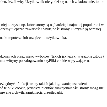
eo. Jeżeli więc Użytkownik nie godzi się na ich załadowanie, to nie
niej korzysta np. które strony są najbardziej i najmniej popularne i w
żemy ulepszać zawartość i wydajność strony i uczynić ją bardziej
 na komputerze lub urządzeniu użytkownika.
dokonanych przez niego wyborów (takich jak język, wyrażone zgody)
wania witryny po zalogowaniu się.Pliki cookie wpływające na
ezbędnych funkcji strony takich jak logowanie, ustawienia
 te pliki cookie, jednakże niektóre funkcjonalności strony mogą nie
suwane z chwilą zamknięcia przeglądarki.