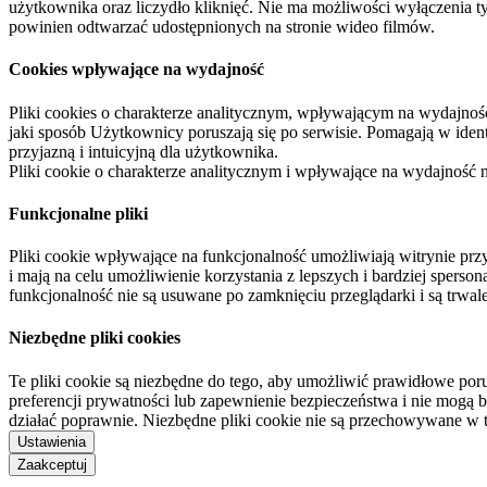
użytkownika oraz liczydło kliknięć. Nie ma możliwości wyłączenia t
powinien odtwarzać udostępnionych na stronie wideo filmów.
Cookies wpływające na wydajność
Pliki cookies o charakterze analitycznym, wpływającym na wydajność zb
jaki sposób Użytkownicy poruszają się po serwisie. Pomagają w ide
przyjazną i intuicyjną dla użytkownika.
Pliki cookie o charakterze analitycznym i wpływające na wydajność
Funkcjonalne pliki
Pliki cookie wpływające na funkcjonalność umożliwiają witrynie p
i mają na celu umożliwienie korzystania z lepszych i bardziej sperso
funkcjonalność nie są usuwane po zamknięciu przeglądarki i są trw
Niezbędne pliki cookies
Te pliki cookie są niezbędne do tego, aby umożliwić prawidłowe poru
preferencji prywatności lub zapewnienie bezpieczeństwa i nie mogą b
działać poprawnie. Niezbędne pliki cookie nie są przechowywane w 
Ustawienia
Zaakceptuj