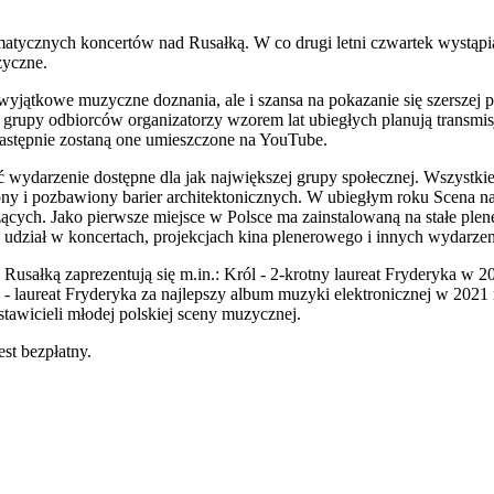
atycznych koncertów nad Rusałką. W co drugi letni czwartek wystąpią 
zyczne.
 wyjątkowe muzyczne doznania, ale i szansa na pokazanie się szerszej 
 grupy odbiorców organizatorzy wzorem lat ubiegłych planują transmi
astępnie zostaną one umieszczone na YouTube.
yć wydarzenie dostępne dla jak największej grupy społecznej. Wszystki
ępny i pozbawiony barier architektonicznych. W ubiegłym roku Scena n
ących. Jako pierwsze miejsce w Polsce ma zainstalowaną na stałe plen
n udział w koncertach, projekcjach kina plenerowego i innych wydarze
usałką zaprezentują się m.in.: Król - 2-krotny laureat Fryderyka w 
- laureat Fryderyka za najlepszy album muzyki elektronicznej w 2021 
stawicieli młodej polskiej sceny muzycznej.
st bezpłatny.