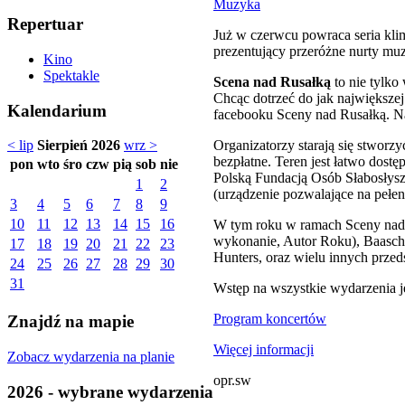
Muzyka
Repertuar
Już w czerwcu powraca seria klim
prezentujący przeróżne nurty mu
Kino
Spektakle
Scena nad Rusałką
to nie tylko
Chcąc dotrzeć do jak największej
Kalendarium
facebooku Sceny nad Rusałką. N
Organizatorzy starają się stworz
< lip
Sierpień 2026
wrz >
bezpłatne. Teren jest łatwo dost
pon
wto
śro
czw
pią
sob
nie
Polską Fundacją Osób Słabosłysz
1
2
(urządzenie pozwalające na pełe
3
4
5
6
7
8
9
10
11
12
13
14
15
16
W tym roku w ramach Sceny nad R
wykonanie, Autor Roku), Baasch 
17
18
19
20
21
22
23
Hunters, oraz wielu innych przed
24
25
26
27
28
29
30
31
Wstęp na wszystkie wydarzenia je
Program koncertów
Znajdź na mapie
Więcej informacji
Zobacz wydarzenia na planie
opr.sw
2026 - wybrane wydarzenia