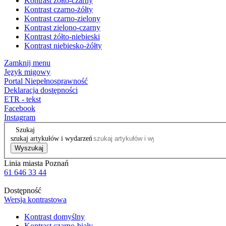
Kontrast żółto-czarny
Kontrast czarno-żółty
Kontrast czarno-zielony
Kontrast zielono-czarny
Kontrast żółto-niebieski
Kontrast niebiesko-żółty
Zamknij menu
Język migowy
Portal Niepełnosprawność
Deklaracja dostępności
ETR - tekst
Facebook
Instagram
Szukaj
szukaj artykułów i wydarzeń
Wyszukaj
Linia miasta Poznań
61 646 33 44
Dostępność
Wersja kontrastowa
Kontrast domyślny
Kontrast czarno-biały