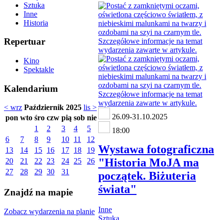
Sztuka
Inne
Historia
Repertuar
Kino
Spektakle
Kalendarium
< wrz
Październik 2025
lis >
26.09-31.10.2025
pon
wto
śro
czw
pią
sob
nie
1
2
3
4
5
18:00
6
7
8
9
10
11
12
Wystawa fotograficzna
13
14
15
16
17
18
19
"Historia MoJA ma
20
21
22
23
24
25
26
27
28
29
30
31
początek. Biżuteria
świata"
Znajdź na mapie
Inne
Zobacz wydarzenia na planie
Sztuka