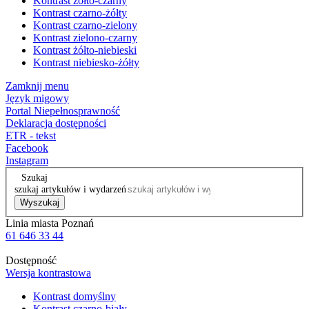
Kontrast żółto-czarny
Kontrast czarno-żółty
Kontrast czarno-zielony
Kontrast zielono-czarny
Kontrast żółto-niebieski
Kontrast niebiesko-żółty
Zamknij menu
Język migowy
Portal Niepełnosprawność
Deklaracja dostępności
ETR - tekst
Facebook
Instagram
Szukaj
szukaj artykułów i wydarzeń
Wyszukaj
Linia miasta Poznań
61 646 33 44
Dostępność
Wersja kontrastowa
Kontrast domyślny
Kontrast czarno-biały