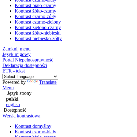
Kontrast biało-czarny
Kontrast żółto-czarny
Kontrast czarno-żółty
Kontrast czarno-zielony
Kontrast zielono-czarny
Kontrast żółto-niebieski
Kontrast niebiesko-żółty
Zamknij menu
Język migowy
Portal Niepełnosprawność
Deklaracja dostępności
ETR - tekst
Powered by
Translate
Menu
Język strony
polski
english
Dostępność
Wersja kontrastowa
Kontrast domyślny
Kontrast czarno-biały