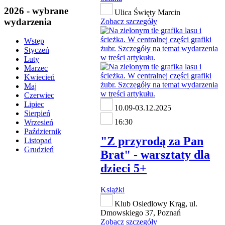
2026 - wybrane
Ulica Święty Marcin
wydarzenia
Zobacz szczegóły
Wstęp
Styczeń
Luty
Marzec
Kwiecień
Maj
Czerwiec
Lipiec
10.09-03.12.2025
Sierpień
16:30
Wrzesień
Październik
"Z przyrodą za Pan
Listopad
Grudzień
Brat" - warsztaty dla
dzieci 5+
Książki
Klub Osiedlowy Krąg, ul.
Dmowskiego 37, Poznań
Zobacz szczegóły