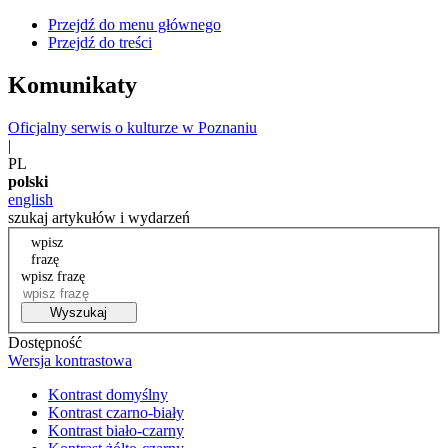
Przejdź do menu głównego
Przejdź do treści
Komunikaty
Oficjalny serwis o kulturze w Poznaniu
|
PL
polski
english
szukaj artykułów i wydarzeń
wpisz
frazę
wpisz frazę
Wyszukaj
Dostępność
Wersja kontrastowa
Kontrast domyślny
Kontrast czarno-biały
Kontrast biało-czarny