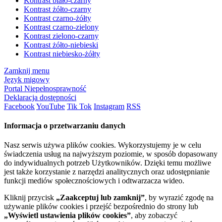
Kontrast biało-czarny
Kontrast żółto-czarny
Kontrast czarno-żółty
Kontrast czarno-zielony
Kontrast zielono-czarny
Kontrast żółto-niebieski
Kontrast niebiesko-żółty
Zamknij menu
Język migowy
Portal Niepełnosprawność
Deklaracja dostępności
Facebook
YouTube
Tik Tok
Instagram
RSS
Informacja o przetwarzaniu danych
Nasz serwis używa plików cookies. Wykorzystujemy je w celu
świadczenia usług na najwyższym poziomie, w sposób dopasowany
do indywidualnych potrzeb Użytkowników. Dzięki temu możliwe
jest także korzystanie z narzędzi analitycznych oraz udostępnianie
funkcji mediów społecznościowych i odtwarzacza wideo.
Kliknij przycisk
„Zaakceptuj lub zamknij”
, by wyrazić zgodę na
używanie plików cookies i przejść bezpośrednio do strony lub
„Wyświetl ustawienia plików cookies”
, aby zobaczyć