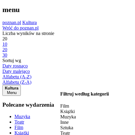
menu
poznan.pl
Kultura
Wróć do poznan.pl
Liczba wyników na stronie
20
10
20
30
Sortuj wg
Daty rosnąco
Daty malejąco
Alfabetu (A-Z)
Alfabetu (Z-A)
Kultura
Menu
Filtruj według kategorii
Polecane wydarzenia
Film
Książki
Muzyka
Muzyka
Teatr
Inne
Film
Sztuka
Książki
Teatr