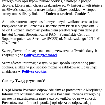
szczegółowy opis typów plików cookies, a następnie podjąć
decyzję, które z nich chcesz zaakceptować. W każdej chwili istnieje
możliwość zarządzania ustawieniami plików cookies - w stopce
strony umieściliśmy link do
"Zmień ustawienia Cookies"
.
Administratorem danych osobowych użytkowników serwisu jest
Prezydent Miasta Poznania z siedzibą przy Placu Kolegiackim 17,
61-841 Poznań, natomiast podmiotem przetwarzającym dane jest
Instytut Chemii Bioorganicznej PAN - Poznańskie Centrum
Superkomputerowo-Sieciowe (PCSS) ul. Noskowskiego 12/14, 61-
704 Poznań.
Szczegółowe informacje na temat przetwarzania Twoich danych
znajdują się w
Polityce prywatności
.
Szczegółowe informacje o tym, w jaki sposób używane są pliki
cookies, a także w jaki sposób można je zablokować lub usunąć,
znajdziesz w
Polityce cookies
.
Cenimy Twoją prywatność
Urząd Miasta Poznania odpowiedzialny za prowadzenie Miejskiego
Informatora Multimedialnego Miasta Poznania, zwraca szczególną
uwagę na przestrzeganie prawa użytkowników do prywatności.
Prezentowana informacja poniżej opisuje za co odpowiadają