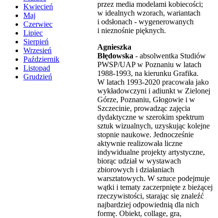
przez media modelami kobiecości;
Kwiecień
w idealnych wzorach, wariantach
Maj
i odsłonach - wygenerowanych
Czerwiec
i nieznośnie pięknych.
Lipiec
Sierpień
Agnieszka
Wrzesień
Błędowska
- absolwentka Studiów
Październik
PWSP/UAP w Poznaniu w latach
Listopad
1988-1993, na kierunku Grafika.
Grudzień
W latach 1993-2020 pracowała jako
wykładowczyni i adiunkt w Zielonej
Górze, Poznaniu, Głogowie i w
Szczecinie, prowadząc zajęcia
dydaktyczne w szerokim spektrum
sztuk wizualnych, uzyskując kolejne
stopnie naukowe. Jednocześnie
aktywnie realizowała liczne
indywidualne projekty artystyczne,
biorąc udział w wystawach
zbiorowych i działaniach
warsztatowych. W sztuce podejmuje
wątki i tematy zaczerpnięte z bieżącej
rzeczywistości, starając się znaleźć
najbardziej odpowiednią dla nich
formę. Obiekt, collage, gra,