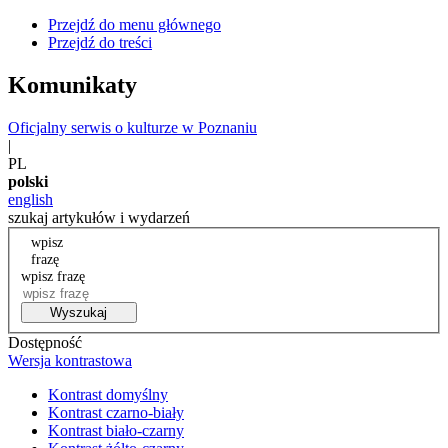
Przejdź do menu głównego
Przejdź do treści
Komunikaty
Oficjalny serwis o kulturze w Poznaniu
|
PL
polski
english
szukaj artykułów i wydarzeń
wpisz
frazę
wpisz frazę
Wyszukaj
Dostępność
Wersja kontrastowa
Kontrast domyślny
Kontrast czarno-biały
Kontrast biało-czarny