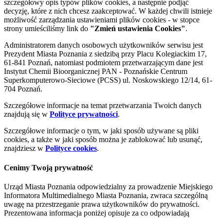
szczegółowy opis typów plików cookies, a następnie podjąć
decyzję, które z nich chcesz zaakceptować. W każdej chwili istnieje
możliwość zarządzania ustawieniami plików cookies - w stopce
strony umieściliśmy link do
"Zmień ustawienia Cookies"
.
Administratorem danych osobowych użytkowników serwisu jest
Prezydent Miasta Poznania z siedzibą przy Placu Kolegiackim 17,
61-841 Poznań, natomiast podmiotem przetwarzającym dane jest
Instytut Chemii Bioorganicznej PAN - Poznańskie Centrum
Superkomputerowo-Sieciowe (PCSS) ul. Noskowskiego 12/14, 61-
704 Poznań.
Szczegółowe informacje na temat przetwarzania Twoich danych
znajdują się w
Polityce prywatności
.
Szczegółowe informacje o tym, w jaki sposób używane są pliki
cookies, a także w jaki sposób można je zablokować lub usunąć,
znajdziesz w
Polityce cookies
.
Cenimy Twoją prywatność
Urząd Miasta Poznania odpowiedzialny za prowadzenie Miejskiego
Informatora Multimedialnego Miasta Poznania, zwraca szczególną
uwagę na przestrzeganie prawa użytkowników do prywatności.
Prezentowana informacja poniżej opisuje za co odpowiadają