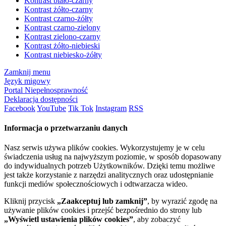
Kontrast biało-czarny
Kontrast żółto-czarny
Kontrast czarno-żółty
Kontrast czarno-zielony
Kontrast zielono-czarny
Kontrast żółto-niebieski
Kontrast niebiesko-żółty
Zamknij menu
Język migowy
Portal Niepełnosprawność
Deklaracja dostępności
Facebook
YouTube
Tik Tok
Instagram
RSS
Informacja o przetwarzaniu danych
Nasz serwis używa plików cookies. Wykorzystujemy je w celu
świadczenia usług na najwyższym poziomie, w sposób dopasowany
do indywidualnych potrzeb Użytkowników. Dzięki temu możliwe
jest także korzystanie z narzędzi analitycznych oraz udostępnianie
funkcji mediów społecznościowych i odtwarzacza wideo.
Kliknij przycisk
„Zaakceptuj lub zamknij”
, by wyrazić zgodę na
używanie plików cookies i przejść bezpośrednio do strony lub
„Wyświetl ustawienia plików cookies”
, aby zobaczyć