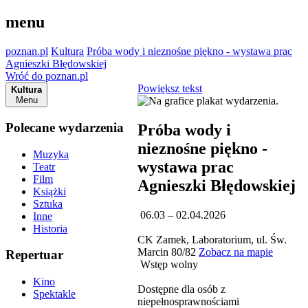
menu
poznan.pl
Kultura
Próba wody i nieznośne piękno - wystawa prac
Agnieszki Błędowskiej
Wróć do poznan.pl
Powiększ tekst
Kultura
Menu
Polecane wydarzenia
Próba wody i
nieznośne piękno -
Muzyka
wystawa prac
Teatr
Film
Agnieszki Błędowskiej
Książki
Sztuka
06.03 – 02.04.2026
Inne
Historia
CK Zamek, Laboratorium, ul. Św.
Marcin 80/82
Zobacz na mapie
Repertuar
Wstęp wolny
Kino
Dostępne dla osób z
Spektakle
niepełnosprawnościami