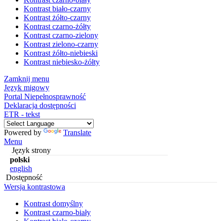
Kontrast biało-czarny
Kontrast żółto-czarny
Kontrast czarno-żółty
Kontrast czarno-zielony
Kontrast zielono-czarny
Kontrast żółto-niebieski
Kontrast niebiesko-żółty
Zamknij menu
Język migowy
Portal Niepełnosprawność
Deklaracja dostępności
ETR - tekst
Powered by
Translate
Menu
Język strony
polski
english
Dostępność
Wersja kontrastowa
Kontrast domyślny
Kontrast czarno-biały