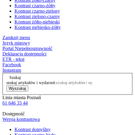
Kontrast żółto-czarny
Kontrast czarno-żółty
Kontrast czarno-zielony
Kontrast zielono-czarny
Kontrast żółto-niebieski
Kontrast niebiesko-żółty
Zamknij menu
Język migowy
Portal Niepełnosprawność
Deklaracja dostępności
ETR - tekst
Facebook
Instagram
Szukaj
szukaj artykułów i wydarzeń
Wyszukaj
Linia miasta Poznań
61 646 33 44
Dostępność
Wersja kontrastowa
Kontrast domyślny
Kontrast czarno-biały