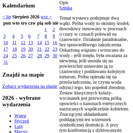
Opis
Kalendarium
Sztuka
< lip
Sierpień 2026
wrz >
Temat wystawy podejmuje dwa
pon
wto
śro
czw
pią
sob
nie
wątki. Próba wody to okrutny środek
dowodowy stosowany w procesach
1
2
o czary w czasach polowań na
3
4
5
6
7
8
9
czarownice. Działanie paradoksalne,
10
11
12
13
14
15
16
bez sprawiedliwego zakończenia.
17
18
19
20
21
22
23
Oskarżoną wiązano i wrzucano do
wody - jeśli tonęła, była uważana za
24
25
26
27
28
29
30
niewinną, jeśli unosiła się na
31
powierzchni uznawano ją za
czarownicę i poddawano kolejnym
Znajdź na mapie
torturom. Próba opierała się na
przeświadczeniu, że czysta woda
Zobacz wydarzenia na planie
odrzuci tego, kto popełnił zbrodnię.
Zestaw klasycznych kolaży-
2026 - wybrane
wycinanek jest przewrotną próbą
opowieści o kanonach estetycznych
wydarzenia
narzucanych współcześnie kobietom.
Znaczącymi układankami
Wstęp
poddającymi ten wizerunek
Styczeń
symbolicznej destrukcji. A przy
Luty
tym konfrontacją z dyktowanymi
Marzec