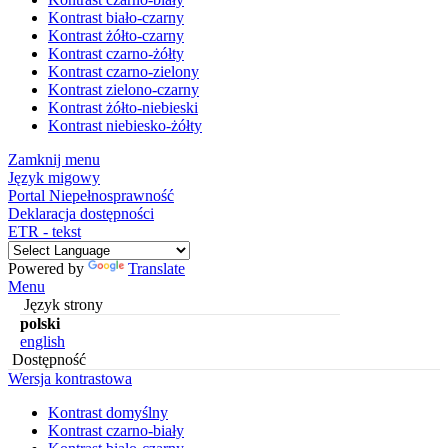
Kontrast biało-czarny
Kontrast żółto-czarny
Kontrast czarno-żółty
Kontrast czarno-zielony
Kontrast zielono-czarny
Kontrast żółto-niebieski
Kontrast niebiesko-żółty
Zamknij menu
Język migowy
Portal Niepełnosprawność
Deklaracja dostępności
ETR - tekst
Powered by
Translate
Menu
Język strony
polski
english
Dostępność
Wersja kontrastowa
Kontrast domyślny
Kontrast czarno-biały