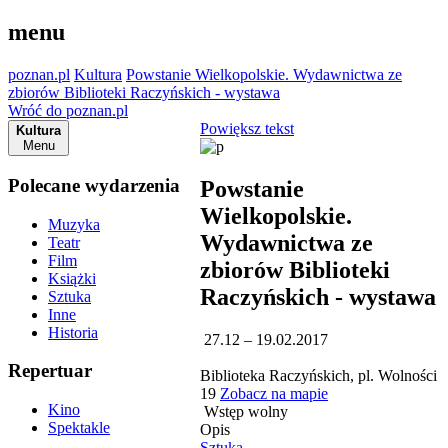
menu
poznan.pl
Kultura
Powstanie Wielkopolskie. Wydawnictwa ze
zbiorów Biblioteki Raczyńskich - wystawa
Wróć do poznan.pl
Powiększ tekst
Kultura
Menu
Polecane wydarzenia
Powstanie
Wielkopolskie.
Muzyka
Wydawnictwa ze
Teatr
Film
zbiorów Biblioteki
Książki
Raczyńskich - wystawa
Sztuka
Inne
Historia
27.12 – 19.02.2017
Repertuar
Biblioteka Raczyńskich, pl. Wolności
19
Zobacz na mapie
Kino
Wstęp wolny
Spektakle
Opis
Sztuka