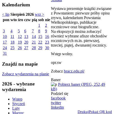
Kalendarium
Wystawa prezentuje książki związane
z Powstaniem: pierwsze próby opisu
< lip
Sierpień 2026
wrz >
zrywu, kalendarium Powstania
pon
wto
śro
czw
pią
sob
nie
Wielkopolskiego, publikacje
1
2
rocznicowe oraz biograficzne.
3
4
5
6
7
8
9
Na ekspozycji można zobaczyć
również wybrane afisze obchodów
10
11
12
13
14
15
16
rocznicowych m.in. pierwszej,
17
18
19
20
21
22
23
trzeciej, piątej, dwunastej rocznicy.
24
25
26
27
28
29
30
31
Wstęp wolny.
opr.sw
Znajdź na mapie
Zobacz
bracz.edu.pl/
Zobacz wydarzenia na planie
Baner
2026 - wybrane
Pobierz baner (JPEG, 252,49
wydarzenia
kB)
Podziel się
facebook
Wstęp
twitter
Styczeń
linkedin
Luty
Drukuj
Pokaż QR kod
Marzec