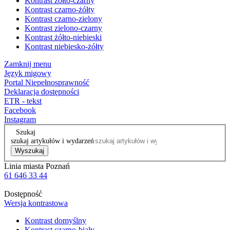
Kontrast żółto-czarny
Kontrast czarno-żółty
Kontrast czarno-zielony
Kontrast zielono-czarny
Kontrast żółto-niebieski
Kontrast niebiesko-żółty
Zamknij menu
Język migowy
Portal Niepełnosprawność
Deklaracja dostępności
ETR - tekst
Facebook
Instagram
Szukaj
szukaj artykułów i wydarzeń
Wyszukaj
Linia miasta Poznań
61 646 33 44
Dostępność
Wersja kontrastowa
Kontrast domyślny
Kontrast czarno-biały