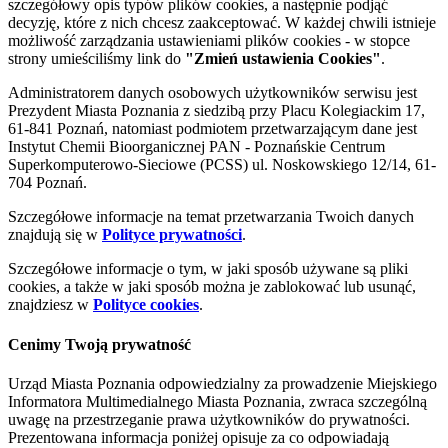
szczegółowy opis typów plików cookies, a następnie podjąć
decyzję, które z nich chcesz zaakceptować. W każdej chwili istnieje
możliwość zarządzania ustawieniami plików cookies - w stopce
strony umieściliśmy link do
"Zmień ustawienia Cookies"
.
Administratorem danych osobowych użytkowników serwisu jest
Prezydent Miasta Poznania z siedzibą przy Placu Kolegiackim 17,
61-841 Poznań, natomiast podmiotem przetwarzającym dane jest
Instytut Chemii Bioorganicznej PAN - Poznańskie Centrum
Superkomputerowo-Sieciowe (PCSS) ul. Noskowskiego 12/14, 61-
704 Poznań.
Szczegółowe informacje na temat przetwarzania Twoich danych
znajdują się w
Polityce prywatności
.
Szczegółowe informacje o tym, w jaki sposób używane są pliki
cookies, a także w jaki sposób można je zablokować lub usunąć,
znajdziesz w
Polityce cookies
.
Cenimy Twoją prywatność
Urząd Miasta Poznania odpowiedzialny za prowadzenie Miejskiego
Informatora Multimedialnego Miasta Poznania, zwraca szczególną
uwagę na przestrzeganie prawa użytkowników do prywatności.
Prezentowana informacja poniżej opisuje za co odpowiadają