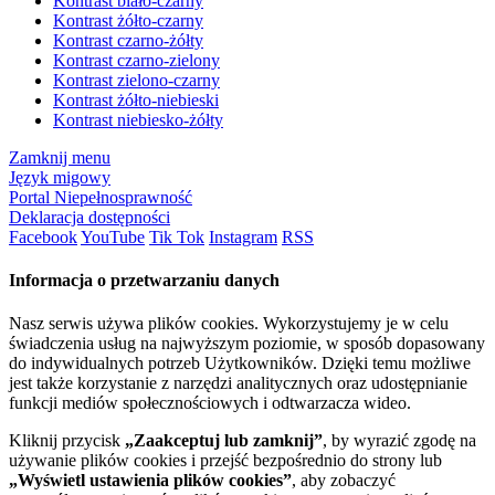
Kontrast biało-czarny
Kontrast żółto-czarny
Kontrast czarno-żółty
Kontrast czarno-zielony
Kontrast zielono-czarny
Kontrast żółto-niebieski
Kontrast niebiesko-żółty
Zamknij menu
Język migowy
Portal Niepełnosprawność
Deklaracja dostępności
Facebook
YouTube
Tik Tok
Instagram
RSS
Informacja o przetwarzaniu danych
Nasz serwis używa plików cookies. Wykorzystujemy je w celu
świadczenia usług na najwyższym poziomie, w sposób dopasowany
do indywidualnych potrzeb Użytkowników. Dzięki temu możliwe
jest także korzystanie z narzędzi analitycznych oraz udostępnianie
funkcji mediów społecznościowych i odtwarzacza wideo.
Kliknij przycisk
„Zaakceptuj lub zamknij”
, by wyrazić zgodę na
używanie plików cookies i przejść bezpośrednio do strony lub
„Wyświetl ustawienia plików cookies”
, aby zobaczyć