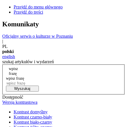
Przejdź do menu głównego
Przejdź do treści
Komunikaty
Oficjalny serwis o kulturze w Poznaniu
|
PL
polski
english
szukaj artykułów i wydarzeń
wpisz
frazę
wpisz frazę
Wyszukaj
Dostępność
Wersja kontrastowa
Kontrast domyślny
Kontrast czarno-biały
Kontrast biało-czarny