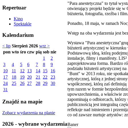
"Para anestetyczna" to tytuł wy
Repertuar
otwierający projekt będzie się w
biżuteria, fotografia, rzeźba i film
Kino
Ponadto, 18 maja, w ramach Nocy
Spektakle
Wstęp na oba wydarzenia jest be
Kalendarium
Wystawa "Para anestetyczna"grup
< lip
Sierpień 2026
wrz >
biżuterii artystycznej w kierunku
pon
wto
śro
czw
pią
sob
nie
Podstawową ideą, którą podejmują 
instalacje, filmy i manifesty. LIS
1
2
zaprojektowana forma. Bardzo r
3
4
5
6
7
8
9
podziału biżuterii artystycznej 
10
11
12
13
14
15
16
"Bunt" w 2013 roku, nie spotkała
17
18
19
20
21
22
23
artystycznej, którą z jednej strony
24
25
26
27
28
29
30
współczesnej, którą zaś definiuj
tym razem w formie bezpośrednich
31
upowszechnienia, a właściwie zroz
zapominają o odbiorcach, którzy 
Znajdź na mapie
publicznością jest integralną czę
refleksje nad istnieniem i przem
Zobacz wydarzenia na planie
co od zawsze nurtuje artystów: z
2026 - wybrane wydarzenia
Baner