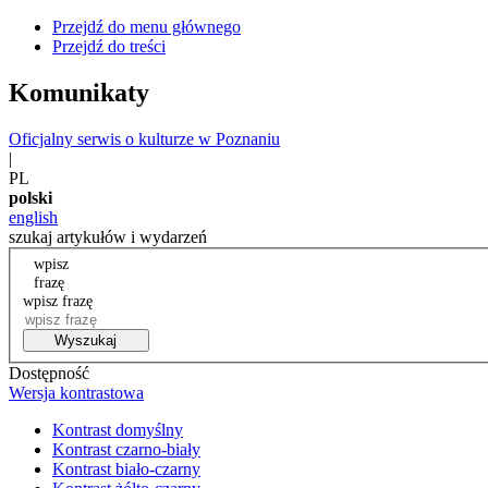
Przejdź do menu głównego
Przejdź do treści
Komunikaty
Oficjalny serwis o kulturze w Poznaniu
|
PL
polski
english
szukaj artykułów i wydarzeń
wpisz
frazę
wpisz frazę
Wyszukaj
Dostępność
Wersja kontrastowa
Kontrast domyślny
Kontrast czarno-biały
Kontrast biało-czarny