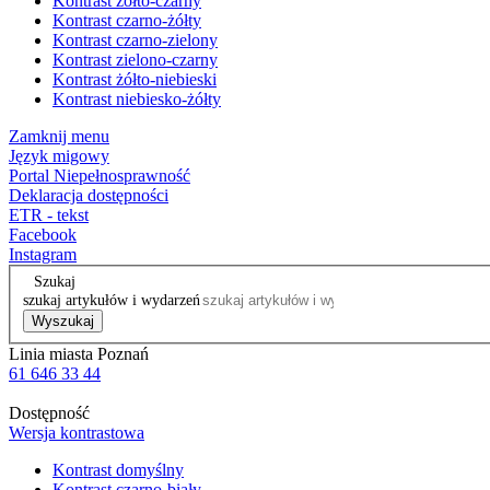
Kontrast żółto-czarny
Kontrast czarno-żółty
Kontrast czarno-zielony
Kontrast zielono-czarny
Kontrast żółto-niebieski
Kontrast niebiesko-żółty
Zamknij menu
Język migowy
Portal Niepełnosprawność
Deklaracja dostępności
ETR - tekst
Facebook
Instagram
Szukaj
szukaj artykułów i wydarzeń
Wyszukaj
Linia miasta Poznań
61 646 33 44
Dostępność
Wersja kontrastowa
Kontrast domyślny
Kontrast czarno-biały