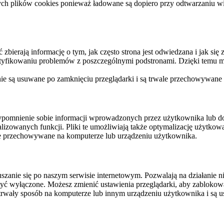
ych plików cookies ponieważ ładowane są dopiero przy odtwarzaniu wid
ierają informację o tym, jak często strona jest odwiedzana i jak się z 
ntyfikowaniu problemów z poszczególnymi podstronami. Dzięki temu mo
 nie są usuwane po zamknięciu przeglądarki i są trwale przechowywane
rzypomnienie sobie informacji wprowadzonych przez użytkownika lub 
nalizowanych funkcji. Pliki te umożliwiają także optymalizację użytko
ale przechowywane na komputerze lub urządzeniu użytkownika.
szanie się po naszym serwisie internetowym. Pozwalają na działanie ni
yć wyłączone. Możesz zmienić ustawienia przeglądarki, aby zablokować
trwały sposób na komputerze lub innym urządzeniu użytkownika i są u