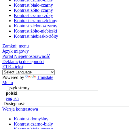
Kontrast biało-czarny
Kontrast żółto-czarny
Kontrast czarno-żółty
Kontrast czarno-zielony
Kontrast zielono-czarny
Kontrast żółto-niebieski
Kontrast niebiesko-żółty
Zamknij menu
Język migowy
Portal Niepełnosprawność
Deklaracja dostępności
ETR - tekst
Powered by
Translate
Menu
Język strony
polski
english
Dostępność
Wersja kontrastowa
Kontrast domyślny
Kontrast czarno-biały