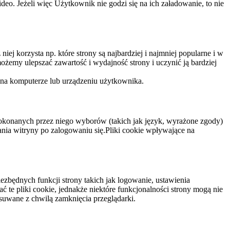
eo. Jeżeli więc Użytkownik nie godzi się na ich załadowanie, to nie
niej korzysta np. które strony są najbardziej i najmniej popularne i w
żemy ulepszać zawartość i wydajność strony i uczynić ją bardziej
 na komputerze lub urządzeniu użytkownika.
dokonanych przez niego wyborów (takich jak język, wyrażone zgody)
wania witryny po zalogowaniu się.Pliki cookie wpływające na
ezbędnych funkcji strony takich jak logowanie, ustawienia
 te pliki cookie, jednakże niektóre funkcjonalności strony mogą nie
suwane z chwilą zamknięcia przeglądarki.