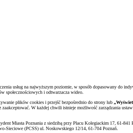
dczenia usług na najwyższym poziomie, w sposób dopasowany do indy
diów społecznościowych i odtwarzacza wideo.
żywanie plików cookies i przejść bezpośrednio do strony lub
„Wyświetl
sz zaakceptować. W każdej chwili istnieje możliwość zarządzania ustaw
ent Miasta Poznania z siedzibą przy Placu Kolegiackim 17, 61-841 P
o-Sieciowe (PCSS) ul. Noskowskiego 12/14, 61-704 Poznań.