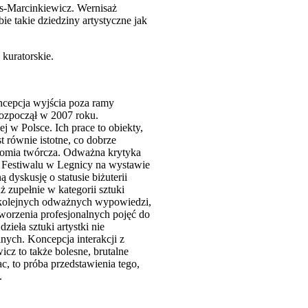
is-Marcinkiewicz. Wernisaż
ie takie dziedziny artystyczne jak
kuratorskie.
ncepcja wyjścia poza ramy
 rozpoczął w 2007 roku.
j w Polsce. Ich prace to obiekty,
st równie istotne, co dobrze
nomia twórcza. Odważna krytyka
as Festiwalu w Legnicy na wystawie
dyskusję o statusie biżuterii
uż zupełnie w kategorii sztuki
ia kolejnych odważnych wypowiedzi,
tworzenia profesjonalnych pojęć do
ieła sztuki artystki nie
nych. Koncepcja interakcji z
icz to także bolesne, brutalne
c, to próba przedstawienia tego,
.