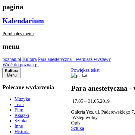
pagina
Kalendarium
Pominąłeś menu
menu
poznan.pl
Kultura
Para anestetyczna - wernisaż wystawy
Wróć do poznan.pl
Powiększ tekst
Kultura
Menu
Polecane wydarzenia
Para anestetyczna -
Muzyka
17.05 – 31.05.2019
Teatr
Film
Galeria Yes, ul. Paderewskiego 
Książki
Wstęp wolny
Sztuka
Opis
Inne
Sztuka
Historia