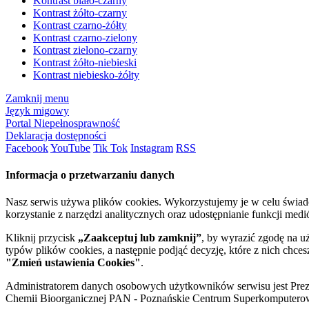
Kontrast biało-czarny
Kontrast żółto-czarny
Kontrast czarno-żółty
Kontrast czarno-zielony
Kontrast zielono-czarny
Kontrast żółto-niebieski
Kontrast niebiesko-żółty
Zamknij menu
Język migowy
Portal Niepełnosprawność
Deklaracja dostępności
Facebook
YouTube
Tik Tok
Instagram
RSS
Informacja o przetwarzaniu danych
Nasz serwis używa plików cookies. Wykorzystujemy je w celu świa
korzystanie z narzędzi analitycznych oraz udostępnianie funkcji me
Kliknij przycisk
„Zaakceptuj lub zamknij”
, by wyrazić zgodę na u
typów plików cookies, a następnie podjąć decyzję, które z nich chce
"Zmień ustawienia Cookies"
.
Administratorem danych osobowych użytkowników serwisu jest Prezyd
Chemii Bioorganicznej PAN - Poznańskie Centrum Superkomputerow