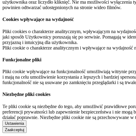
użytkownika oraz liczydło kliknięć. Nie ma możliwości wyłączenia t
powinien odtwarzać udostępnionych na stronie wideo filmów.
Cookies wpływające na wydajność
Pliki cookies o charakterze analitycznym, wpływającym na wydajność zb
jaki sposób Użytkownicy poruszają się po serwisie. Pomagają w ide
przyjazną i intuicyjną dla użytkownika.
Pliki cookie o charakterze analitycznym i wpływające na wydajność
Funkcjonalne pliki
Pliki cookie wpływające na funkcjonalność umożliwiają witrynie p
i mają na celu umożliwienie korzystania z lepszych i bardziej sperso
funkcjonalność nie są usuwane po zamknięciu przeglądarki i są trw
Niezbędne pliki cookies
Te pliki cookie są niezbędne do tego, aby umożliwić prawidłowe poru
preferencji prywatności lub zapewnienie bezpieczeństwa i nie mogą b
działać poprawnie. Niezbędne pliki cookie nie są przechowywane w 
Ustawienia
Zaakceptuj