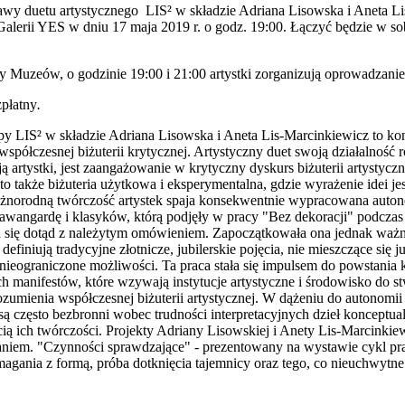
stawy duetu artystycznego LIS² w składzie Adriana Lisowska i Aneta L
 Galerii YES w dniu 17 maja 2019 r. o godz. 19:00. Łączyć będzie w sob
.
 Muzeów, o godzinie 19:00 i 21:00 artystki zorganizują oprowadzanie 
zpłatny
.
y LIS² w składzie Adriana Lisowska i Aneta Lis-Marcinkiewicz to ko
 współczesnej biżuterii krytycznej. Artystyczny duet swoją działalność
artystki, jest zaangażowanie w krytyczny dyskurs biżuterii artystyczne
² to także biżuteria użytkowa i eksperymentalna, gdzie wyrażenie idei je
óżnorodną twórczość artystek spaja konsekwentnie wypracowana auto
na awangardę i klasyków, którą podjęły w pracy "Bez dekoracji" podcz
 się dotąd z należytym omówieniem. Zapoczątkowała ona jednak ważną 
 definiują tradycyjne złotnicze, jubilerskie pojęcia, nie mieszczące się j
ą nieograniczone możliwości. Ta praca stała się impulsem do powstan
 manifestów, które wzywają instytucje artystyczne i środowisko do s
umienia współczesnej biżuterii artystycznej. W dążeniu do autonomii dz
są często bezbronni wobec trudności interpretacyjnych dzieł konceptual
ścią ich twórczości. Projekty Adriany Lisowskiej i Anety Lis-Marcinkiew
ijaniem. "Czynności sprawdzające" - prezentowany na wystawie cykl pra
magania z formą, próba dotknięcia tajemnicy oraz tego, co nieuchwytne