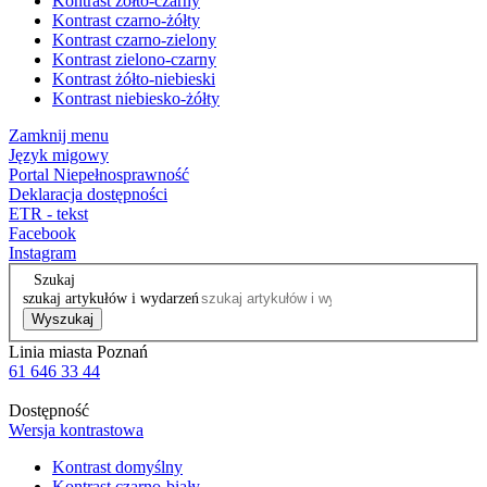
Kontrast żółto-czarny
Kontrast czarno-żółty
Kontrast czarno-zielony
Kontrast zielono-czarny
Kontrast żółto-niebieski
Kontrast niebiesko-żółty
Zamknij menu
Język migowy
Portal Niepełnosprawność
Deklaracja dostępności
ETR - tekst
Facebook
Instagram
Szukaj
szukaj artykułów i wydarzeń
Wyszukaj
Linia miasta Poznań
61 646 33 44
Dostępność
Wersja kontrastowa
Kontrast domyślny
Kontrast czarno-biały