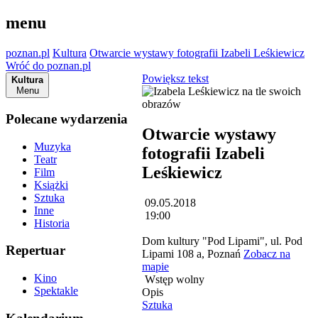
menu
poznan.pl
Kultura
Otwarcie wystawy fotografii Izabeli Leśkiewicz
Wróć do poznan.pl
Powiększ tekst
Kultura
Menu
Polecane wydarzenia
Otwarcie wystawy
Muzyka
fotografii Izabeli
Teatr
Leśkiewicz
Film
Książki
Sztuka
09.05.2018
Inne
19:00
Historia
Dom kultury "Pod Lipami", ul. Pod
Repertuar
Lipami 108 a, Poznań
Zobacz na
mapie
Kino
Wstęp wolny
Spektakle
Opis
Sztuka