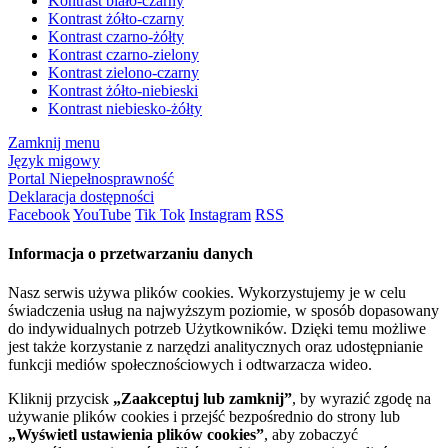
Kontrast biało-czarny
Kontrast żółto-czarny
Kontrast czarno-żółty
Kontrast czarno-zielony
Kontrast zielono-czarny
Kontrast żółto-niebieski
Kontrast niebiesko-żółty
Zamknij menu
Język migowy
Portal Niepełnosprawność
Deklaracja dostępności
Facebook
YouTube
Tik Tok
Instagram
RSS
Informacja o przetwarzaniu danych
Nasz serwis używa plików cookies. Wykorzystujemy je w celu
świadczenia usług na najwyższym poziomie, w sposób dopasowany
do indywidualnych potrzeb Użytkowników. Dzięki temu możliwe
jest także korzystanie z narzędzi analitycznych oraz udostępnianie
funkcji mediów społecznościowych i odtwarzacza wideo.
Kliknij przycisk
„Zaakceptuj lub zamknij”
, by wyrazić zgodę na
używanie plików cookies i przejść bezpośrednio do strony lub
„Wyświetl ustawienia plików cookies”
, aby zobaczyć