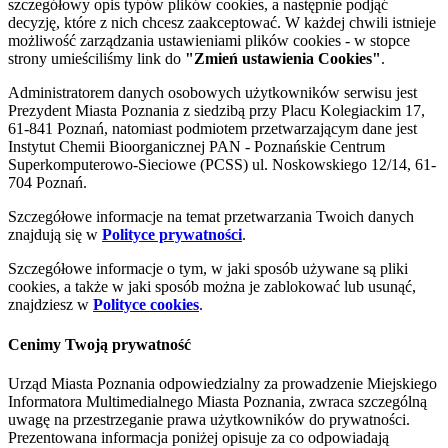
szczegółowy opis typów plików cookies, a następnie podjąć
decyzję, które z nich chcesz zaakceptować. W każdej chwili istnieje
możliwość zarządzania ustawieniami plików cookies - w stopce
strony umieściliśmy link do
"Zmień ustawienia Cookies"
.
Administratorem danych osobowych użytkowników serwisu jest
Prezydent Miasta Poznania z siedzibą przy Placu Kolegiackim 17,
61-841 Poznań, natomiast podmiotem przetwarzającym dane jest
Instytut Chemii Bioorganicznej PAN - Poznańskie Centrum
Superkomputerowo-Sieciowe (PCSS) ul. Noskowskiego 12/14, 61-
704 Poznań.
Szczegółowe informacje na temat przetwarzania Twoich danych
znajdują się w
Polityce prywatności
.
Szczegółowe informacje o tym, w jaki sposób używane są pliki
cookies, a także w jaki sposób można je zablokować lub usunąć,
znajdziesz w
Polityce cookies
.
Cenimy Twoją prywatność
Urząd Miasta Poznania odpowiedzialny za prowadzenie Miejskiego
Informatora Multimedialnego Miasta Poznania, zwraca szczególną
uwagę na przestrzeganie prawa użytkowników do prywatności.
Prezentowana informacja poniżej opisuje za co odpowiadają