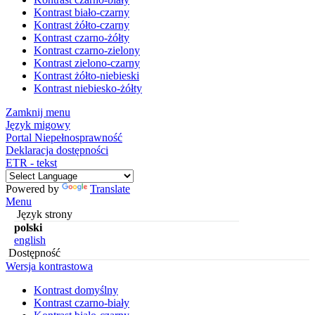
Kontrast biało-czarny
Kontrast żółto-czarny
Kontrast czarno-żółty
Kontrast czarno-zielony
Kontrast zielono-czarny
Kontrast żółto-niebieski
Kontrast niebiesko-żółty
Zamknij menu
Język migowy
Portal Niepełnosprawność
Deklaracja dostępności
ETR - tekst
Powered by
Translate
Menu
Język strony
polski
english
Dostępność
Wersja kontrastowa
Kontrast domyślny
Kontrast czarno-biały