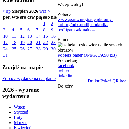
Kalendarium
Wstęp wolny!
< lip
Sierpień 2026
wrz >
Zobacz
pon
wto
śro
czw
pią
sob
nie
www.psmwinogrady.pl/domy-
1
2
kultury/odk-podlipami/odk-
podlipami-aktualnosci
3
4
5
6
7
8
9
10
11
12
13
14
15
16
Baner
17
18
19
20
21
22
23
24
25
26
27
28
29
30
Pobierz baner (JPEG, 39,50 kB)
31
Podziel się
facebook
Znajdź na mapie
twitter
linkedin
Zobacz wydarzenia na planie
Drukuj
Pokaż QR kod
Do góry
2026 - wybrane
wydarzenia
Wstęp
Styczeń
Luty
Marzec
Kwiecień