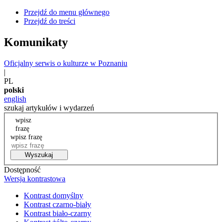
Przejdź do menu głównego
Przejdź do treści
Komunikaty
Oficjalny serwis o kulturze w Poznaniu
|
PL
polski
english
szukaj artykułów i wydarzeń
wpisz
frazę
wpisz frazę
Wyszukaj
Dostępność
Wersja kontrastowa
Kontrast domyślny
Kontrast czarno-biały
Kontrast biało-czarny