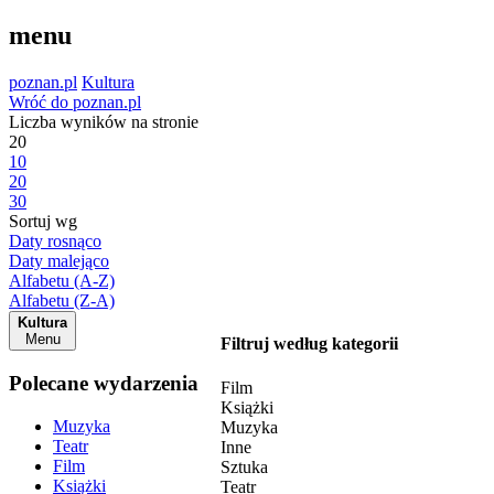
menu
poznan.pl
Kultura
Wróć do poznan.pl
Liczba wyników na stronie
20
10
20
30
Sortuj wg
Daty rosnąco
Daty malejąco
Alfabetu (A-Z)
Alfabetu (Z-A)
Kultura
Menu
Filtruj według kategorii
Polecane wydarzenia
Film
Książki
Muzyka
Muzyka
Teatr
Inne
Film
Sztuka
Książki
Teatr