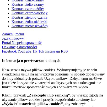
Kontrast biało-czarny
Kontrast żółto-czarny
Kontrast czarno-żółty
Kontrast czarno-zielony
Kontrast zielono-czarny
Kontrast żółto-niebieski
Kontrast niebiesko-żółty
Zamknij menu
Język migowy
Portal Niepełnosprawność
Deklaracja dostępności
Facebook
YouTube
Tik Tok
Instagram
RSS
Informacja o przetwarzaniu danych
Nasz serwis używa plików cookies. Wykorzystujemy je w celu
świadczenia usług na najwyższym poziomie, w sposób dopasowany
do indywidualnych potrzeb Użytkowników. Dzięki temu możliwe
jest także korzystanie z narzędzi analitycznych oraz udostępnianie
funkcji mediów społecznościowych i odtwarzacza wideo.
Kliknij przycisk
„Zaakceptuj lub zamknij”
, by wyrazić zgodę na
używanie plików cookies i przejść bezpośrednio do strony lub
„Wyświetl ustawienia plików cookies”
, aby zobaczyć