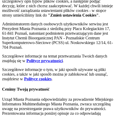
szczegółowy opis typów plików cookies, a następnie podjąć
decyzję, które z nich chcesz zaakceptować. W każdej chwili istnieje
możliwość zarządzania ustawieniami plików cookies - w stopce
strony umieściliśmy link do
"Zmień ustawienia Cookies"
.
Administratorem danych osobowych użytkowników serwisu jest
Prezydent Miasta Poznania z siedzibą przy Placu Kolegiackim 17,
61-841 Poznań, natomiast podmiotem przetwarzającym dane jest
Instytut Chemii Bioorganicznej PAN - Poznańskie Centrum
Superkomputerowo-Sieciowe (PCSS) ul. Noskowskiego 12/14, 61-
704 Poznań.
Szczegółowe informacje na temat przetwarzania Twoich danych
znajdują się w
Polityce prywatności
.
Szczegółowe informacje o tym, w jaki sposób używane są pliki
cookies, a także w jaki sposób można je zablokować lub usunąć,
znajdziesz w
Polityce cookies
.
Cenimy Twoją prywatność
Urząd Miasta Poznania odpowiedzialny za prowadzenie Miejskiego
Informatora Multimedialnego Miasta Poznania, zwraca szczególną
uwagę na przestrzeganie prawa użytkowników do prywatności.
Prezentowana informacja poniżej opisuje za co odpowiadają