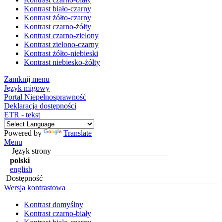
Kontrast biało-czarny
Kontrast żółto-czarny
Kontrast czarno-żółty
Kontrast czarno-zielony
Kontrast zielono-czarny
Kontrast żółto-niebieski
Kontrast niebiesko-żółty
Zamknij menu
Język migowy
Portal Niepełnosprawność
Deklaracja dostępności
ETR - tekst
Powered by
Translate
Menu
Język strony
polski
english
Dostępność
Wersja kontrastowa
Kontrast domyślny
Kontrast czarno-biały