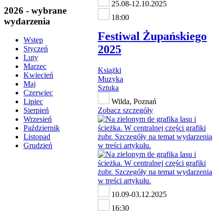
25.08-12.10.2025
2026 - wybrane
18:00
wydarzenia
Festiwal Żupańskiego
Wstęp
2025
Styczeń
Luty
Marzec
Książki
Kwiecień
Muzyka
Maj
Sztuka
Czerwiec
Wilda, Poznań
Lipiec
Zobacz szczegóły
Sierpień
Wrzesień
Październik
Listopad
Grudzień
10.09-03.12.2025
16:30