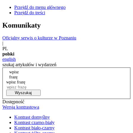
Przejdź do menu głównego
Przejdź do treści
Komunikaty
Oficjalny serwis o kulturze w Poznaniu
|
PL
polski
english
szukaj artykułów i wydarzeń
wpisz
frazę
wpisz frazę
Wyszukaj
Dostępność
Wersja kontrastowa
Kontrast domyślny
Kontrast czarno-biały
Kontrast biało-czarny