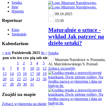
Sztuka
Inne
Historia
09.10.2025
Repertuar
15:30
Maturalnie o sztuce -
Kino
Spektakle
wykład Jak patrzeć na
dzieło sztuki?
Kalendarium
< wrz
Październik 2025
lis >
Sztuka
pon
wto
śro
czw
pią
sob
nie
Muzeum Narodowe w Poznaniu,
1
2
3
4
5
Al. Marcinkowskiego 9, Poznań
6
7
8
9
10
11
12
Zobacz szczegóły
13
14
15
16
17
18
19
20
21
22
23
24
25
26
27
28
29
30
31
Znajdź na mapie
Zobacz wydarzenia na planie