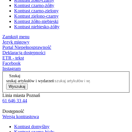
Kontrast żółto-czarny
Kontrast czarno-żółty
Kontrast czarno-zielony
Kontrast zielono-czarny
Kontrast żółto-niebieski
Kontrast niebiesko-żółty
Zamknij menu
Język migowy
Portal Niepełnosprawność
Deklaracja dostępności
ETR - tekst
Facebook
Instagram
Szukaj
szukaj artykułów i wydarzeń
Wyszukaj
Linia miasta Poznań
61 646 33 44
Dostępność
Wersja kontrastowa
Kontrast domyślny
Kontrast czarno-biały