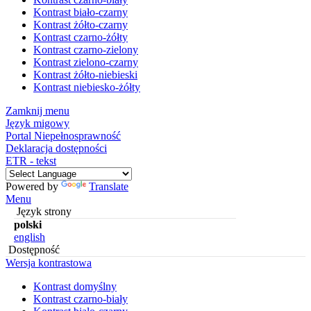
Kontrast biało-czarny
Kontrast żółto-czarny
Kontrast czarno-żółty
Kontrast czarno-zielony
Kontrast zielono-czarny
Kontrast żółto-niebieski
Kontrast niebiesko-żółty
Zamknij menu
Język migowy
Portal Niepełnosprawność
Deklaracja dostępności
ETR - tekst
Powered by
Translate
Menu
Język strony
polski
english
Dostępność
Wersja kontrastowa
Kontrast domyślny
Kontrast czarno-biały