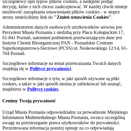
szczegółowy opis typów plików cookies, a następnie podjąć
decyzję, które z nich chcesz zaakceptować. W każdej chwili istnieje
możliwość zarządzania ustawieniami plików cookies - w stopce
strony umieściliśmy link do
"Zmień ustawienia Cookies"
.
Administratorem danych osobowych użytkowników serwisu jest
Prezydent Miasta Poznania z siedzibą przy Placu Kolegiackim 17,
61-841 Poznań, natomiast podmiotem przetwarzającym dane jest
Instytut Chemii Bioorganicznej PAN - Poznańskie Centrum
Superkomputerowo-Sieciowe (PCSS) ul. Noskowskiego 12/14, 61-
704 Poznań.
Szczegółowe informacje na temat przetwarzania Twoich danych
znajdują się w
Polityce prywatności
.
Szczegółowe informacje o tym, w jaki sposób używane są pliki
cookies, a także w jaki sposób można je zablokować lub usunąć,
znajdziesz w
Polityce cookies
.
Cenimy Twoją prywatność
Urząd Miasta Poznania odpowiedzialny za prowadzenie Miejskiego
Informatora Multimedialnego Miasta Poznania, zwraca szczególną
uwagę na przestrzeganie prawa użytkowników do prywatności.
Prezentowana informacja poniżej opisuje za co odpowiadają