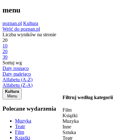
menu
poznan.pl
Kultura
Wróć do poznan.pl
Liczba wyników na stronie
20
10
20
30
Sortuj wg
Daty rosnąco
Daty malejąco
Alfabetu (A-Z)
Alfabetu (Z-A)
Kultura
Menu
Filtruj według kategorii
Polecane wydarzenia
Film
Książki
Muzyka
Muzyka
Teatr
Inne
Film
Sztuka
Książki
Teatr