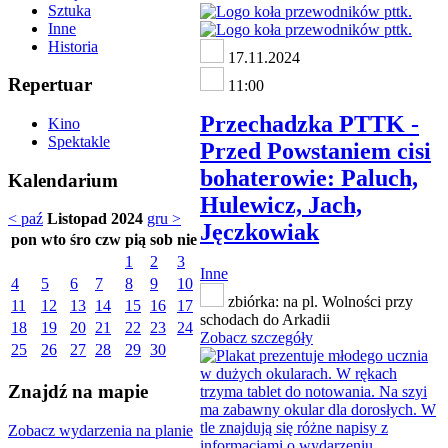
Sztuka
Inne
Historia
17.11.2024
Repertuar
11:00
Przechadzka PTTK -
Kino
Spektakle
Przed Powstaniem cisi
bohaterowie: Paluch,
Kalendarium
Hulewicz, Jach,
< paź
Listopad 2024
gru >
Jęczkowiak
pon
wto
śro
czw
pią
sob
nie
1
2
3
Inne
4
5
6
7
8
9
10
zbiórka: na pl. Wolności przy
11
12
13
14
15
16
17
schodach do Arkadii
18
19
20
21
22
23
24
Zobacz szczegóły
25
26
27
28
29
30
Znajdź na mapie
Zobacz wydarzenia na planie