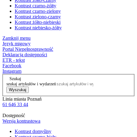
Kontrast żółto-czarny
Kontrast czarno-żółty
Kontrast czarno-zielony
Kontrast zielono-czarny
Kontrast żółto-niebieski
Kontrast niebiesko-żółty
Zamknij menu
Język migowy
Portal Niepełnosprawność
Deklaracja dostępności
ETR - tekst
Facebook
Instagram
Szukaj
szukaj artykułów i wydarzeń
Wyszukaj
Linia miasta Poznań
61 646 33 44
Dostępność
Wersja kontrastowa
Kontrast domyślny
Kontrast czarno-biały