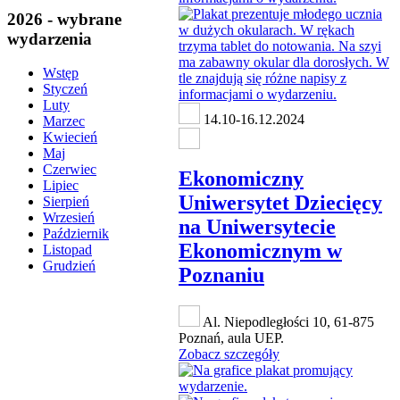
2026 - wybrane
wydarzenia
Wstęp
Styczeń
Luty
14.10-16.12.2024
Marzec
Kwiecień
Maj
Czerwiec
Ekonomiczny
Lipiec
Uniwersytet Dziecięcy
Sierpień
Wrzesień
na Uniwersytecie
Październik
Ekonomicznym w
Listopad
Grudzień
Poznaniu
Al. Niepodległości 10, 61-875
Poznań, aula UEP.
Zobacz szczegóły