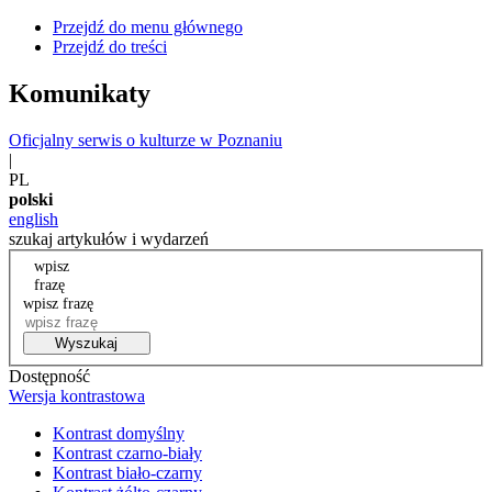
Przejdź do menu głównego
Przejdź do treści
Komunikaty
Oficjalny serwis o kulturze w Poznaniu
|
PL
polski
english
szukaj artykułów i wydarzeń
wpisz
frazę
wpisz frazę
Wyszukaj
Dostępność
Wersja kontrastowa
Kontrast domyślny
Kontrast czarno-biały
Kontrast biało-czarny