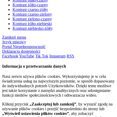
Kontrast biało-czarny
Kontrast żółto-czarny
Kontrast czarno-żółty
Kontrast czarno-zielony
Kontrast zielono-czarny
Kontrast żółto-niebieski
Kontrast niebiesko-żółty
Zamknij menu
Język migowy
Portal Niepełnosprawność
Deklaracja dostępności
Facebook
YouTube
Tik Tok
Instagram
RSS
Informacja o przetwarzaniu danych
Nasz serwis używa plików cookies. Wykorzystujemy je w celu
świadczenia usług na najwyższym poziomie, w sposób dopasowany
do indywidualnych potrzeb Użytkowników. Dzięki temu możliwe
jest także korzystanie z narzędzi analitycznych oraz udostępnianie
funkcji mediów społecznościowych i odtwarzacza wideo.
Kliknij przycisk
„Zaakceptuj lub zamknij”
, by wyrazić zgodę na
używanie plików cookies i przejść bezpośrednio do strony lub
„Wyświetl ustawienia plików cookies”
, aby zobaczyć