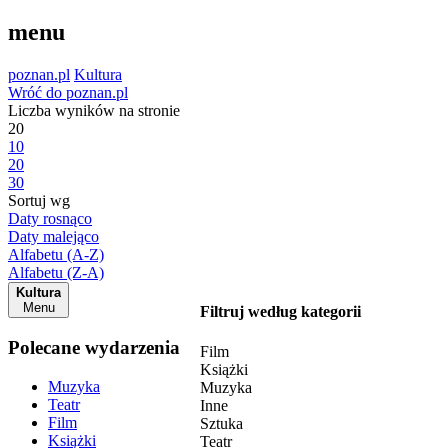
menu
poznan.pl
Kultura
Wróć do poznan.pl
Liczba wyników na stronie
20
10
20
30
Sortuj wg
Daty rosnąco
Daty malejąco
Alfabetu (A-Z)
Alfabetu (Z-A)
Kultura
Menu
Filtruj według kategorii
Polecane wydarzenia
Film
Książki
Muzyka
Muzyka
Teatr
Inne
Film
Sztuka
Książki
Teatr