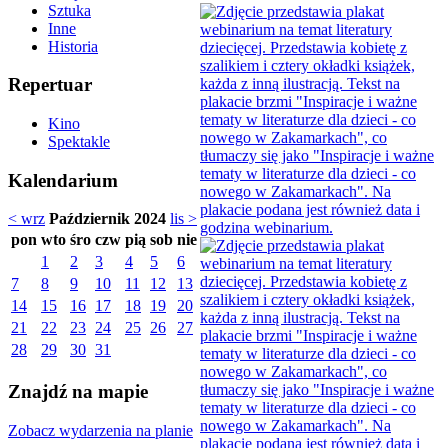
Sztuka
Inne
Historia
Repertuar
Kino
Spektakle
Kalendarium
< wrz
Październik 2024
lis >
pon
wto
śro
czw
pią
sob
nie
1
2
3
4
5
6
7
8
9
10
11
12
13
14
15
16
17
18
19
20
21
22
23
24
25
26
27
28
29
30
31
Znajdź na mapie
Zobacz wydarzenia na planie