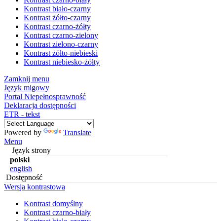
Kontrast biało-czarny
Kontrast żółto-czarny
Kontrast czarno-żółty
Kontrast czarno-zielony
Kontrast zielono-czarny
Kontrast żółto-niebieski
Kontrast niebiesko-żółty
Zamknij menu
Język migowy
Portal Niepełnosprawność
Deklaracja dostępności
ETR - tekst
Powered by
Translate
Menu
Język strony
polski
english
Dostępność
Wersja kontrastowa
Kontrast domyślny
Kontrast czarno-biały