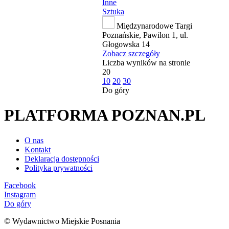
Inne
Sztuka
Międzynarodowe Targi
Poznańskie, Pawilon 1, ul.
Głogowska 14
Zobacz szczegóły
Liczba wyników na stronie
20
10
20
30
Do góry
PLATFORMA POZNAN.PL
O nas
Kontakt
Deklaracja dostępności
Polityka prywatności
Facebook
Instagram
Do góry
© Wydawnictwo Miejskie Posnania