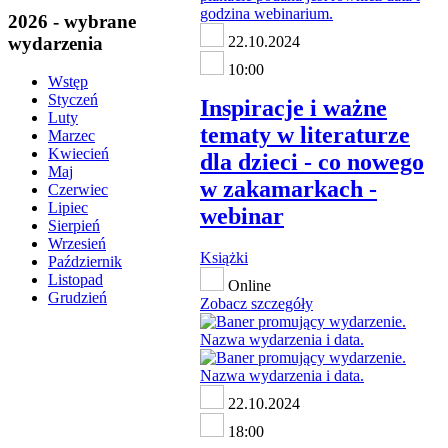
2026 - wybrane
wydarzenia
22.10.2024
10:00
Wstęp
Styczeń
Inspiracje i ważne
Luty
tematy w literaturze
Marzec
Kwiecień
dla dzieci - co nowego
Maj
w zakamarkach -
Czerwiec
Lipiec
webinar
Sierpień
Wrzesień
Książki
Październik
Listopad
Online
Grudzień
Zobacz szczegóły
22.10.2024
18:00