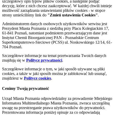
szczegółowy opis typów plików cookies, a następnie podjąć
decyzję, które z nich chcesz zaakceptować. W każdej chwili istnieje
możliwość zarządzania ustawieniami plików cookies - w stopce
strony umieściliśmy link do
"Zmień ustawienia Cookies"
.
Administratorem danych osobowych użytkowników serwisu jest
Prezydent Miasta Poznania z siedzibą przy Placu Kolegiackim 17,
61-841 Poznań, natomiast podmiotem przetwarzającym dane jest
Instytut Chemii Bioorganicznej PAN - Poznańskie Centrum
Superkomputerowo-Sieciowe (PCSS) ul. Noskowskiego 12/14, 61-
704 Poznań.
Szczegółowe informacje na temat przetwarzania Twoich danych
znajdują się w
Polityce prywatności
.
Szczegółowe informacje o tym, w jaki sposób używane są pliki
cookies, a także w jaki sposób można je zablokować lub usunąć,
znajdziesz w
Polityce cookies
.
Cenimy Twoją prywatność
Urząd Miasta Poznania odpowiedzialny za prowadzenie Miejskiego
Informatora Multimedialnego Miasta Poznania, zwraca szczególną
uwagę na przestrzeganie prawa użytkowników do prywatności.
Prezentowana informacja poniżej opisuje za co odpowiadają