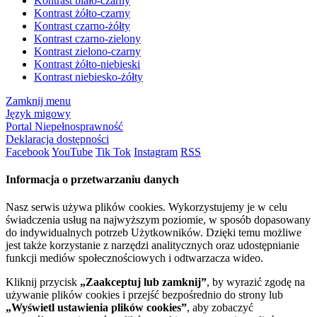
Kontrast biało-czarny
Kontrast żółto-czarny
Kontrast czarno-żółty
Kontrast czarno-zielony
Kontrast zielono-czarny
Kontrast żółto-niebieski
Kontrast niebiesko-żółty
Zamknij menu
Język migowy
Portal Niepełnosprawność
Deklaracja dostępności
Facebook
YouTube
Tik Tok
Instagram
RSS
Informacja o przetwarzaniu danych
Nasz serwis używa plików cookies. Wykorzystujemy je w celu
świadczenia usług na najwyższym poziomie, w sposób dopasowany
do indywidualnych potrzeb Użytkowników. Dzięki temu możliwe
jest także korzystanie z narzędzi analitycznych oraz udostępnianie
funkcji mediów społecznościowych i odtwarzacza wideo.
Kliknij przycisk
„Zaakceptuj lub zamknij”
, by wyrazić zgodę na
używanie plików cookies i przejść bezpośrednio do strony lub
„Wyświetl ustawienia plików cookies”
, aby zobaczyć