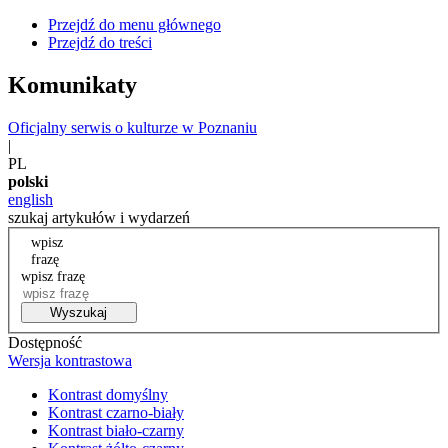
Przejdź do menu głównego
Przejdź do treści
Komunikaty
Oficjalny serwis o kulturze w Poznaniu
|
PL
polski
english
szukaj artykułów i wydarzeń
wpisz
frazę
wpisz frazę
Wyszukaj
Dostępność
Wersja kontrastowa
Kontrast domyślny
Kontrast czarno-biały
Kontrast biało-czarny