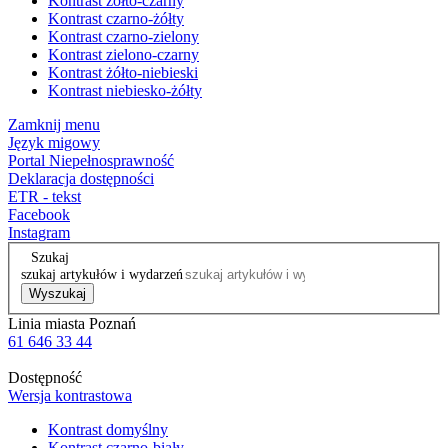
Kontrast żółto-czarny
Kontrast czarno-żółty
Kontrast czarno-zielony
Kontrast zielono-czarny
Kontrast żółto-niebieski
Kontrast niebiesko-żółty
Zamknij menu
Język migowy
Portal Niepełnosprawność
Deklaracja dostępności
ETR - tekst
Facebook
Instagram
Szukaj
szukaj artykułów i wydarzeń
Wyszukaj
Linia miasta Poznań
61 646 33 44
Dostępność
Wersja kontrastowa
Kontrast domyślny
Kontrast czarno-biały