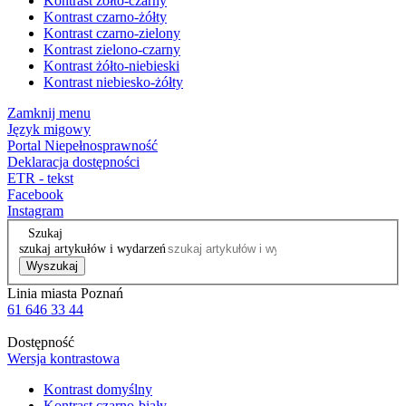
Kontrast żółto-czarny
Kontrast czarno-żółty
Kontrast czarno-zielony
Kontrast zielono-czarny
Kontrast żółto-niebieski
Kontrast niebiesko-żółty
Zamknij menu
Język migowy
Portal Niepełnosprawność
Deklaracja dostępności
ETR - tekst
Facebook
Instagram
Szukaj
szukaj artykułów i wydarzeń
Wyszukaj
Linia miasta Poznań
61 646 33 44
Dostępność
Wersja kontrastowa
Kontrast domyślny
Kontrast czarno-biały