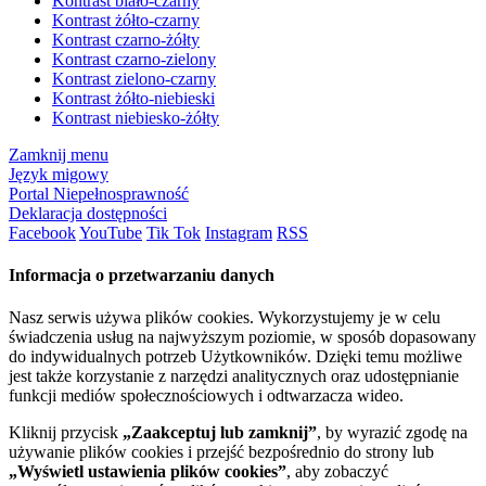
Kontrast biało-czarny
Kontrast żółto-czarny
Kontrast czarno-żółty
Kontrast czarno-zielony
Kontrast zielono-czarny
Kontrast żółto-niebieski
Kontrast niebiesko-żółty
Zamknij menu
Język migowy
Portal Niepełnosprawność
Deklaracja dostępności
Facebook
YouTube
Tik Tok
Instagram
RSS
Informacja o przetwarzaniu danych
Nasz serwis używa plików cookies. Wykorzystujemy je w celu
świadczenia usług na najwyższym poziomie, w sposób dopasowany
do indywidualnych potrzeb Użytkowników. Dzięki temu możliwe
jest także korzystanie z narzędzi analitycznych oraz udostępnianie
funkcji mediów społecznościowych i odtwarzacza wideo.
Kliknij przycisk
„Zaakceptuj lub zamknij”
, by wyrazić zgodę na
używanie plików cookies i przejść bezpośrednio do strony lub
„Wyświetl ustawienia plików cookies”
, aby zobaczyć