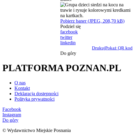
Pobierz baner (JPEG, 208,70 kB)
Podziel się
facebook
twitter
linkedin
Drukuj
Pokaż QR kod
Do góry
PLATFORMA POZNAN.PL
O nas
Kontakt
Deklaracja dostępności
Polityka prywatności
Facebook
Instagram
Do góry
© Wydawnictwo Miejskie Posnania