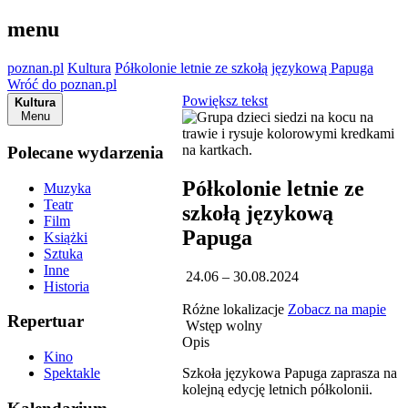
menu
poznan.pl
Kultura
Półkolonie letnie ze szkołą językową Papuga
Wróć do poznan.pl
Powiększ tekst
Kultura
Menu
Polecane wydarzenia
Półkolonie letnie ze
Muzyka
Teatr
szkołą językową
Film
Papuga
Książki
Sztuka
Inne
24.06 – 30.08.2024
Historia
Różne lokalizacje
Zobacz na mapie
Repertuar
Wstęp wolny
Opis
Kino
Szkoła językowa Papuga zaprasza na
Spektakle
kolejną edycję letnich półkolonii.