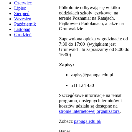
Czerwiec
Pólkolonie odbywają się w kilku
Lipiec
oddziałach szkoły językowej na
Sierpień
terenie Poznania: na Ratajach,
Wrzesień
Piątkowie i Podolanach, a także na
Październik
Grunwaldzie.
Listopad
Grudzień
Zapewniona opieka w godzinach: od
7:30 do 17:00 (wyjątkiem jest
Grunwald - tu zapraszamy od 8:00 do
16:00)
Zapisy:
zapisy@papuga.edu.pl
511 124 430
Szczegółowe informacje na temat
programu, dostępnych terminów i
kosztów udziału są dostępne na
stronie internetowej organizatora
.
Zobacz
papuga.edu.pl/
Baner