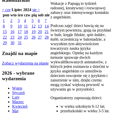
Kalendarium
Wakacje z Papugą to tydzień
radosnej, kreatywnej i rozwojowej
< cze
Lipiec 2024
sie >
zabawy oraz intensywnego kontaktu
pon
wto
śro
czw
pią
sob
nie
z angielskim.
1
2
3
4
5
6
7
Podczas zajęć dzieci bawią się na
8
9
10
11
12
13
14
świeżym powietrzu, grają na przykład
15
16
17
18
19
20
21
w bule, kręgle fińskie,
spin ladder
,
22
23
24
25
26
27
28
kubb
, uczestniczą w baloniadzie, a
29
30
31
wszystkim tym aktywnościom
towarzyszy nauka języka
angielskiego. Opiekę na każdym
Znajdź na mapie
turnusie sprawuje dwóch
wykwalifikowanych animatorów, z
Zobacz wydarzenia na planie
których jeden rozmawia z dziećmi w
języku angielskim co umożliwia
2026 - wybrane
dzieciom oswojenie się z językiem i
wydarzenia
zanurzenie w nim, dzięki czemu
mogą zyskać większą pewność w
Wstęp
używaniu go w przyszłości.
Styczeń
Luty
Organizatorzy zapraszają dzieci:
Marzec
w wieku szkolnym 6-12 lat;
Kwiecień
przedszkolaki w wieku 3-5 lat.
Maj