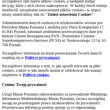
szczegółowy opis typów plików cookies, a następnie podjąć
decyzję, które z nich chcesz zaakceptować. W każdej chwili istnieje
możliwość zarządzania ustawieniami plików cookies - w stopce
strony umieściliśmy link do
"Zmień ustawienia Cookies"
.
Administratorem danych osobowych użytkowników serwisu jest
Prezydent Miasta Poznania z siedzibą przy Placu Kolegiackim 17,
61-841 Poznań, natomiast podmiotem przetwarzającym dane jest
Instytut Chemii Bioorganicznej PAN - Poznańskie Centrum
Superkomputerowo-Sieciowe (PCSS) ul. Noskowskiego 12/14, 61-
704 Poznań.
Szczegółowe informacje na temat przetwarzania Twoich danych
znajdują się w
Polityce prywatności
.
Szczegółowe informacje o tym, w jaki sposób używane są pliki
cookies, a także w jaki sposób można je zablokować lub usunąć,
znajdziesz w
Polityce cookies
.
Cenimy Twoją prywatność
Urząd Miasta Poznania odpowiedzialny za prowadzenie Miejskiego
Informatora Multimedialnego Miasta Poznania, zwraca szczególną
uwagę na przestrzeganie prawa użytkowników do prywatności.
Prezentowana informacja poniżej opisuje za co odpowiadają