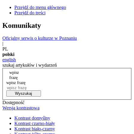
Przejdź do menu głównego
Przejdź do treści
Komunikaty
Oficjalny serwis o kulturze w Poznaniu
|
PL
polski
english
szukaj artykułów i wydarzeń
wpisz
frazę
wpisz frazę
Wyszukaj
Dostępność
Wersja kontrastowa
Kontrast domyślny
Kontrast czarno-biały
Kontrast biało-czarny