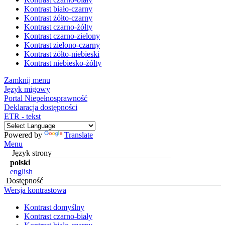
Kontrast biało-czarny
Kontrast żółto-czarny
Kontrast czarno-żółty
Kontrast czarno-zielony
Kontrast zielono-czarny
Kontrast żółto-niebieski
Kontrast niebiesko-żółty
Zamknij menu
Język migowy
Portal Niepełnosprawność
Deklaracja dostępności
ETR - tekst
Powered by
Translate
Menu
Język strony
polski
english
Dostępność
Wersja kontrastowa
Kontrast domyślny
Kontrast czarno-biały