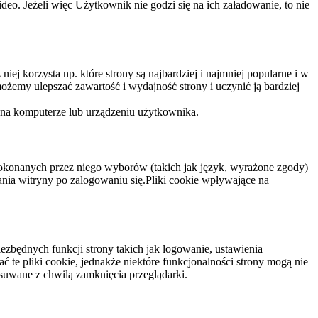
eo. Jeżeli więc Użytkownik nie godzi się na ich załadowanie, to nie
niej korzysta np. które strony są najbardziej i najmniej popularne i w
żemy ulepszać zawartość i wydajność strony i uczynić ją bardziej
 na komputerze lub urządzeniu użytkownika.
dokonanych przez niego wyborów (takich jak język, wyrażone zgody)
wania witryny po zalogowaniu się.Pliki cookie wpływające na
ezbędnych funkcji strony takich jak logowanie, ustawienia
 te pliki cookie, jednakże niektóre funkcjonalności strony mogą nie
suwane z chwilą zamknięcia przeglądarki.