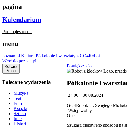
pagina
Kalendarium
Pominąłeś menu
menu
poznan.pl
Kultura
Półkolonie i warsztaty z GO4Robot
Wróć do poznan.pl
Powiększ tekst
Kultura
Menu
Polecane wydarzenia
Półkolonie i warszt
Muzyka
24.06 – 30.08.2024
Teatr
Film
GO4Robot, ul. Świętego Michał
Książki
Wstęp wolny
Sztuka
Opis
Inne
Historia
Szukasz ciekawego sposobu na sp