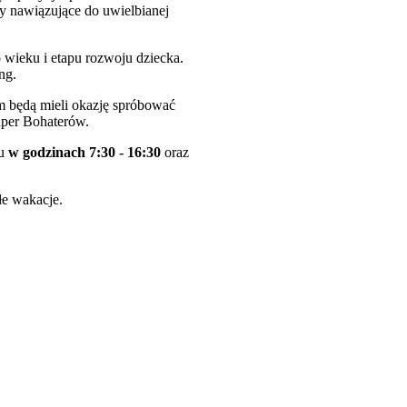
y nawiązujące do uwielbianej
o wieku i etapu rozwoju dziecka.
ng.
m będą mieli okazję spróbować
uper Bohaterów.
ku
w godzinach 7:30 - 16:30
oraz
łe wakacje.