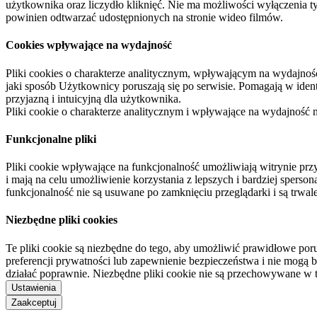
użytkownika oraz liczydło kliknięć. Nie ma możliwości wyłączenia t
powinien odtwarzać udostępnionych na stronie wideo filmów.
Cookies wpływające na wydajność
Pliki cookies o charakterze analitycznym, wpływającym na wydajność zb
jaki sposób Użytkownicy poruszają się po serwisie. Pomagają w ide
przyjazną i intuicyjną dla użytkownika.
Pliki cookie o charakterze analitycznym i wpływające na wydajność
Funkcjonalne pliki
Pliki cookie wpływające na funkcjonalność umożliwiają witrynie p
i mają na celu umożliwienie korzystania z lepszych i bardziej sperso
funkcjonalność nie są usuwane po zamknięciu przeglądarki i są trw
Niezbędne pliki cookies
Te pliki cookie są niezbędne do tego, aby umożliwić prawidłowe poru
preferencji prywatności lub zapewnienie bezpieczeństwa i nie mogą b
działać poprawnie. Niezbędne pliki cookie nie są przechowywane w 
Ustawienia
Zaakceptuj