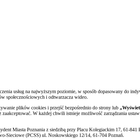
dczenia usług na najwyższym poziomie, w sposób dopasowany do indy
diów społecznościowych i odtwarzacza wideo.
żywanie plików cookies i przejść bezpośrednio do strony lub
„Wyświetl
sz zaakceptować. W każdej chwili istnieje możliwość zarządzania ustaw
ent Miasta Poznania z siedzibą przy Placu Kolegiackim 17, 61-841 P
o-Sieciowe (PCSS) ul. Noskowskiego 12/14, 61-704 Poznań.