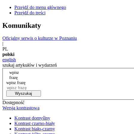
Przejdź do menu głównego
Przejdź do treści
Komunikaty
Oficjalny serwis o kulturze w Poznaniu
|
PL
polski
english
szukaj artykułów i wydarzeń
wpisz
frazę
wpisz frazę
Wyszukaj
Dostępność
Wersja kontrastowa
Kontrast domyślny
Kontrast czarno-biały
Kontrast biało-czarny