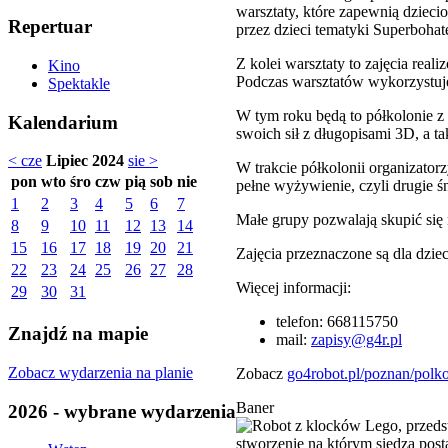
warsztaty, które zapewnią dziec
Repertuar
przez dzieci tematyki Superboha
Z kolei warsztaty to zajęcia rea
Kino
Podczas warsztatów wykorzystuje
Spektakle
W tym roku będą to półkolonie 
Kalendarium
swoich sił z długopisami 3D, a 
< cze
Lipiec 2024
sie >
W trakcie półkolonii organizator
pon
wto
śro
czw
pią
sob
nie
pełne wyżywienie, czyli drugie ś
1
2
3
4
5
6
7
Małe grupy pozwalają skupić si
8
9
10
11
12
13
14
15
16
17
18
19
20
21
Zajęcia przeznaczone są dla dziec
22
23
24
25
26
27
28
Więcej informacji:
29
30
31
telefon: 668115750
Znajdź na mapie
mail:
zapisy@g4r.pl
Zobacz wydarzenia na planie
Zobacz
go4robot.pl/poznan/polk
Baner
2026 - wybrane wydarzenia