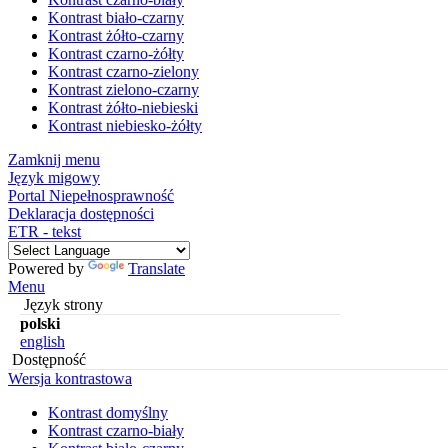
Kontrast biało-czarny
Kontrast żółto-czarny
Kontrast czarno-żółty
Kontrast czarno-zielony
Kontrast zielono-czarny
Kontrast żółto-niebieski
Kontrast niebiesko-żółty
Zamknij menu
Język migowy
Portal Niepełnosprawność
Deklaracja dostępności
ETR - tekst
Powered by
Translate
Menu
Język strony
polski
english
Dostępność
Wersja kontrastowa
Kontrast domyślny
Kontrast czarno-biały