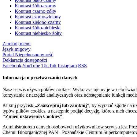
Kontrast biało-czarny
Kontrast żółto-czarny
Kontrast czarno-żółty
Kontrast czarno-zielony
Kontrast zielono-czarny
Kontrast żółto-niebieski
Kontrast niebiesko-żółty
Zamknij menu
Język migowy
Portal Niepełnosprawność
Deklaracja dostępności
Facebook
YouTube
Tik Tok
Instagram
RSS
Informacja o przetwarzaniu danych
Nasz serwis używa plików cookies. Wykorzystujemy je w celu świa
korzystanie z narzędzi analitycznych oraz udostępnianie funkcji me
Kliknij przycisk
„Zaakceptuj lub zamknij”
, by wyrazić zgodę na u
typów plików cookies, a następnie podjąć decyzję, które z nich chce
"Zmień ustawienia Cookies"
.
Administratorem danych osobowych użytkowników serwisu jest Prezyd
Chemii Bioorganicznej PAN - Poznańskie Centrum Superkomputerow