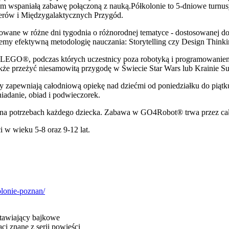
iom wspaniałą zabawę połączoną z nauką.Półkolonie to 5-dniowe turnus
terów i Międzygalaktycznych Przygód.
lizowane w różne dni tygodnia o różnorodnej tematyce - dostosowanej d
my efektywną metodologię nauczania: Storytelling czy Design Thinki
z LEGO®, podczas których uczestnicy poza robotyką i programowanie
także przeżyć niesamowitą przygodę w Świecie Star Wars lub Krainie S
zy zapewniają całodniową opiekę nad dziećmi od poniedziałku do piąt
niadanie, obiad i podwieczorek.
ę na potrzebach każdego dziecka. Zabawa w GO4Robot® trwa przez ca
i w wieku 5-8 oraz 9-12 lat.
olonie-poznan/