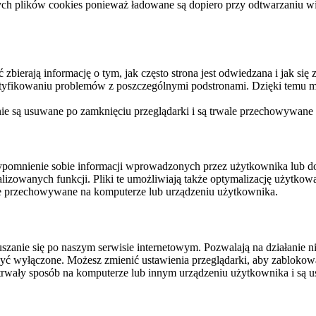
ych plików cookies ponieważ ładowane są dopiero przy odtwarzaniu wid
ierają informację o tym, jak często strona jest odwiedzana i jak się z 
ntyfikowaniu problemów z poszczególnymi podstronami. Dzięki temu mo
 nie są usuwane po zamknięciu przeglądarki i są trwale przechowywane
rzypomnienie sobie informacji wprowadzonych przez użytkownika lub 
nalizowanych funkcji. Pliki te umożliwiają także optymalizację użytko
ale przechowywane na komputerze lub urządzeniu użytkownika.
szanie się po naszym serwisie internetowym. Pozwalają na działanie ni
yć wyłączone. Możesz zmienić ustawienia przeglądarki, aby zablokować
trwały sposób na komputerze lub innym urządzeniu użytkownika i są u