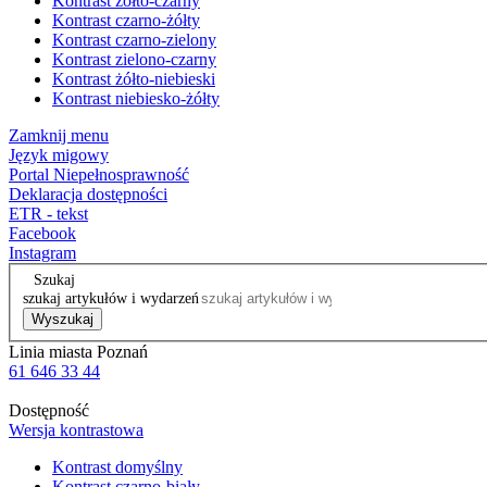
Kontrast żółto-czarny
Kontrast czarno-żółty
Kontrast czarno-zielony
Kontrast zielono-czarny
Kontrast żółto-niebieski
Kontrast niebiesko-żółty
Zamknij menu
Język migowy
Portal Niepełnosprawność
Deklaracja dostępności
ETR - tekst
Facebook
Instagram
Szukaj
szukaj artykułów i wydarzeń
Wyszukaj
Linia miasta Poznań
61 646 33 44
Dostępność
Wersja kontrastowa
Kontrast domyślny
Kontrast czarno-biały