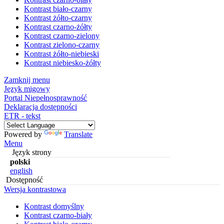
Kontrast biało-czarny
Kontrast żółto-czarny
Kontrast czarno-żółty
Kontrast czarno-zielony
Kontrast zielono-czarny
Kontrast żółto-niebieski
Kontrast niebiesko-żółty
Zamknij menu
Język migowy
Portal Niepełnosprawność
Deklaracja dostępności
ETR - tekst
Powered by
Translate
Menu
Język strony
polski
english
Dostępność
Wersja kontrastowa
Kontrast domyślny
Kontrast czarno-biały