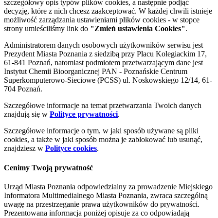
szczegółowy opis typów plików cookies, a następnie podjąć
decyzję, które z nich chcesz zaakceptować. W każdej chwili istnieje
możliwość zarządzania ustawieniami plików cookies - w stopce
strony umieściliśmy link do
"Zmień ustawienia Cookies"
.
Administratorem danych osobowych użytkowników serwisu jest
Prezydent Miasta Poznania z siedzibą przy Placu Kolegiackim 17,
61-841 Poznań, natomiast podmiotem przetwarzającym dane jest
Instytut Chemii Bioorganicznej PAN - Poznańskie Centrum
Superkomputerowo-Sieciowe (PCSS) ul. Noskowskiego 12/14, 61-
704 Poznań.
Szczegółowe informacje na temat przetwarzania Twoich danych
znajdują się w
Polityce prywatności
.
Szczegółowe informacje o tym, w jaki sposób używane są pliki
cookies, a także w jaki sposób można je zablokować lub usunąć,
znajdziesz w
Polityce cookies
.
Cenimy Twoją prywatność
Urząd Miasta Poznania odpowiedzialny za prowadzenie Miejskiego
Informatora Multimedialnego Miasta Poznania, zwraca szczególną
uwagę na przestrzeganie prawa użytkowników do prywatności.
Prezentowana informacja poniżej opisuje za co odpowiadają