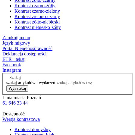
Kontrast żółto-czarny
Kontrast czarno-żółty
Kontrast czarno-zielony
Kontrast zielono-czarny
Kontrast żółto-niebieski
Kontrast niebiesko-żółty
Zamknij menu
Język migowy
Portal Niepełnosprawność
Deklaracja dostępności
ETR - tekst
Facebook
Instagram
Szukaj
szukaj artykułów i wydarzeń
Wyszukaj
Linia miasta Poznań
61 646 33 44
Dostępność
Wersja kontrastowa
Kontrast domyślny
Kontrast czarno-biały