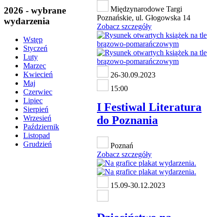
Międzynarodowe Targi
2026 - wybrane
Poznańskie, ul. Głogowska 14
wydarzenia
Zobacz szczegóły
Wstęp
Styczeń
Luty
Marzec
Kwiecień
26-30.09.2023
Maj
15:00
Czerwiec
Lipiec
I Festiwal Literatura
Sierpień
do Poznania
Wrzesień
Październik
Listopad
Grudzień
Poznań
Zobacz szczegóły
15.09-30.12.2023