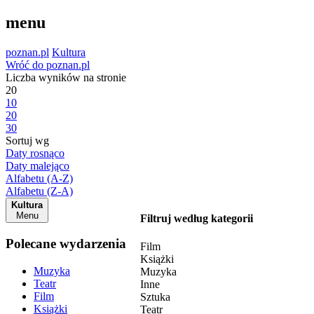
menu
poznan.pl
Kultura
Wróć do poznan.pl
Liczba wyników na stronie
20
10
20
30
Sortuj wg
Daty rosnąco
Daty malejąco
Alfabetu (A-Z)
Alfabetu (Z-A)
Kultura
Menu
Filtruj według kategorii
Polecane wydarzenia
Film
Książki
Muzyka
Muzyka
Teatr
Inne
Film
Sztuka
Książki
Teatr