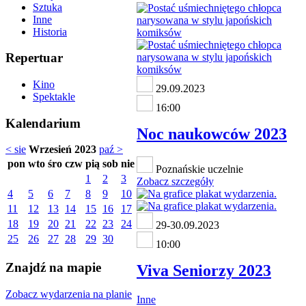
Sztuka
Inne
Historia
Repertuar
Kino
29.09.2023
Spektakle
16:00
Kalendarium
Noc naukowców 2023
< sie
Wrzesień 2023
paź >
pon
wto
śro
czw
pią
sob
nie
Poznańskie uczelnie
1
2
3
Zobacz szczegóły
4
5
6
7
8
9
10
11
12
13
14
15
16
17
18
19
20
21
22
23
24
29-30.09.2023
25
26
27
28
29
30
10:00
Znajdź na mapie
Viva Seniorzy 2023
Zobacz wydarzenia na planie
Inne