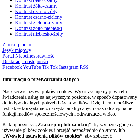
Kontrast biało-czarny
Kontrast żółto-czarny
Kontrast czarno-żółty
Kontrast czarno-zielony
Kontrast zielono-czarny
Kontrast żółto-niebieski
Kontrast niebiesko-żółty
Zamknij menu
Język migowy
Portal Niepełnosprawność
Deklaracja dostępności
Facebook
YouTube
Tik Tok
Instagram
RSS
Informacja o przetwarzaniu danych
Nasz serwis używa plików cookies. Wykorzystujemy je w celu
świadczenia usług na najwyższym poziomie, w sposób dopasowany
do indywidualnych potrzeb Użytkowników. Dzięki temu możliwe
jest także korzystanie z narzędzi analitycznych oraz udostępnianie
funkcji mediów społecznościowych i odtwarzacza wideo.
Kliknij przycisk
„Zaakceptuj lub zamknij”
, by wyrazić zgodę na
używanie plików cookies i przejść bezpośrednio do strony lub
„Wyświetl ustawienia plików cookies”
, aby zobaczyć