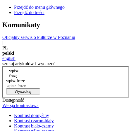
Przejdź do menu głównego
Przejdź do treści
Komunikaty
Oficjalny serwis o kulturze w Poznaniu
|
PL
polski
english
szukaj artykułów i wydarzeń
wpisz
frazę
wpisz frazę
Wyszukaj
Dostępność
Wersja kontrastowa
Kontrast domyślny
Kontrast czarno-biały
Kontrast biało-czarny