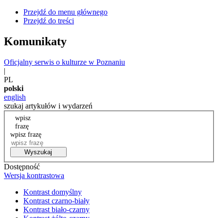
Przejdź do menu głównego
Przejdź do treści
Komunikaty
Oficjalny serwis o kulturze w Poznaniu
|
PL
polski
english
szukaj artykułów i wydarzeń
wpisz
frazę
wpisz frazę
Wyszukaj
Dostępność
Wersja kontrastowa
Kontrast domyślny
Kontrast czarno-biały
Kontrast biało-czarny