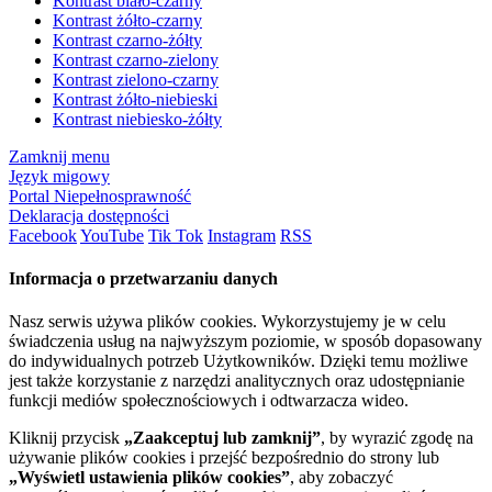
Kontrast biało-czarny
Kontrast żółto-czarny
Kontrast czarno-żółty
Kontrast czarno-zielony
Kontrast zielono-czarny
Kontrast żółto-niebieski
Kontrast niebiesko-żółty
Zamknij menu
Język migowy
Portal Niepełnosprawność
Deklaracja dostępności
Facebook
YouTube
Tik Tok
Instagram
RSS
Informacja o przetwarzaniu danych
Nasz serwis używa plików cookies. Wykorzystujemy je w celu
świadczenia usług na najwyższym poziomie, w sposób dopasowany
do indywidualnych potrzeb Użytkowników. Dzięki temu możliwe
jest także korzystanie z narzędzi analitycznych oraz udostępnianie
funkcji mediów społecznościowych i odtwarzacza wideo.
Kliknij przycisk
„Zaakceptuj lub zamknij”
, by wyrazić zgodę na
używanie plików cookies i przejść bezpośrednio do strony lub
„Wyświetl ustawienia plików cookies”
, aby zobaczyć