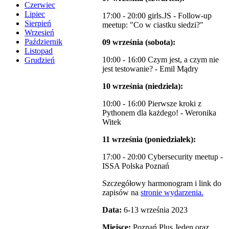
Czerwiec
Lipiec
17:00 - 20:00 girls.JS - Follow-up
Sierpień
meetup: "Co w ciastku siedzi?"
Wrzesień
Październik
09 września
(sobota):
Listopad
10:00 - 16:00 Czym jest, a czym nie
Grudzień
jest testowanie? - Emil Mądry
10 września (niedziela):
10:00 - 16:00 Pierwsze kroki z
Pythonem dla każdego! - Weronika
Witek
11 września (poniedziałek):
17:00 - 20:00 Cybersecurity meetup -
ISSA Polska Poznań
Szczegółowy harmonogram i link do
zapisów na
stronie wydarzenia.
Data:
6-13 września 2023
Miejsce:
Poznań Plus Jeden oraz