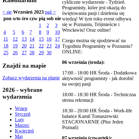
Kalendarium
cykliczne wydarzenie - Tydzień
Programisty, które jest okazją do
< sie
Wrzesień 2023
paź >
świętowania pasji i dzielenia się
pon
wto
śro
czw
pią
sob
nie
wiedzą! W tym roku event odbywa
się w Poznaniu, Trójmieście i
1
2
3
Wrocławiu! Oraz online!
4
5
6
7
8
9
10
11
12
13
14
15
16
17
Czego można się spodziewać na
18
19
20
21
22
23
24
Tygodniu Programisty w Poznaniu?
ONLINE:
25
26
27
28
29
30
06 września (środa):
Znajdź na mapie
17:00 - 18:00 HR Środa - Dodatkowa
Zobacz wydarzenia na planie
aktywność programisty - jak dorobić
na swojej pasji
2026 - wybrane
18:00 - 18:30 HR Środa - Techniczna
wydarzenia
strona rekrutacji
Wstęp
18:30 - 20:00 HR Środa - Work-life
Styczeń
balance Kamil Tomaszewski
Luty
STACJONARNIE (Plus Jeden
Marzec
Poznań)
Kwiecień
Maj
07 września (
czwartek):