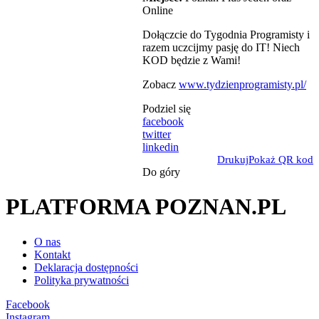
Online
Dołączcie do Tygodnia Programisty i
razem uczcijmy pasję do IT! Niech
KOD będzie z Wami!
Zobacz
www.tydzienprogramisty.pl/
Podziel się
facebook
twitter
linkedin
Drukuj
Pokaż QR kod
Do góry
PLATFORMA POZNAN.PL
O nas
Kontakt
Deklaracja dostępności
Polityka prywatności
Facebook
Instagram