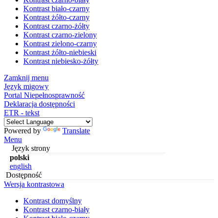
Kontrast biało-czarny
Kontrast żółto-czarny
Kontrast czarno-żółty
Kontrast czarno-zielony
Kontrast zielono-czarny
Kontrast żółto-niebieski
Kontrast niebiesko-żółty
Zamknij menu
Język migowy
Portal Niepełnosprawność
Deklaracja dostępności
ETR - tekst
Powered by
Translate
Menu
Język strony
polski
english
Dostępność
Wersja kontrastowa
Kontrast domyślny
Kontrast czarno-biały