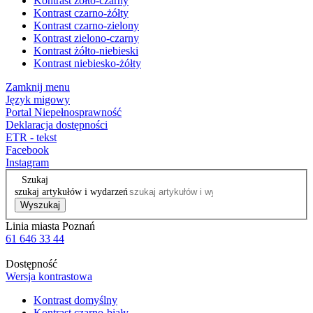
Kontrast żółto-czarny
Kontrast czarno-żółty
Kontrast czarno-zielony
Kontrast zielono-czarny
Kontrast żółto-niebieski
Kontrast niebiesko-żółty
Zamknij menu
Język migowy
Portal Niepełnosprawność
Deklaracja dostępności
ETR - tekst
Facebook
Instagram
Szukaj
szukaj artykułów i wydarzeń
Wyszukaj
Linia miasta Poznań
61 646 33 44
Dostępność
Wersja kontrastowa
Kontrast domyślny
Kontrast czarno-biały