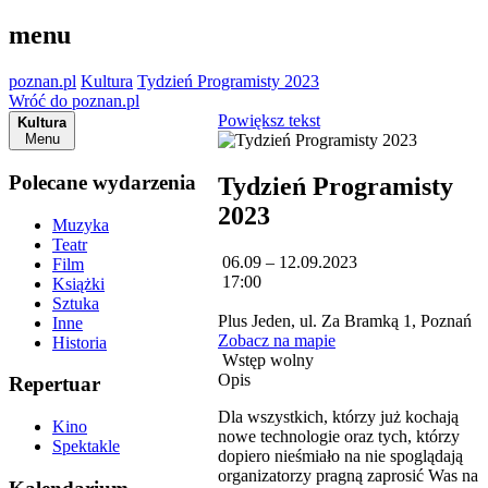
menu
poznan.pl
Kultura
Tydzień Programisty 2023
Wróć do poznan.pl
Powiększ tekst
Kultura
Menu
Polecane wydarzenia
Tydzień Programisty
2023
Muzyka
Teatr
06.09 – 12.09.2023
Film
17:00
Książki
Sztuka
Plus Jeden, ul. Za Bramką 1, Poznań
Inne
Zobacz na mapie
Historia
Wstęp wolny
Opis
Repertuar
Dla wszystkich, którzy już kochają
Kino
nowe technologie oraz tych, którzy
Spektakle
dopiero nieśmiało na nie spoglądają
organizatorzy pragną zaprosić Was na