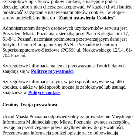
szczegółowy opis typów plików cookies, a następnie podjąć
decyzję, które z nich chcesz zaakceptować. W każdej chwili istnieje
możliwość zarządzania ustawieniami plików cookies - w stopce
strony umieściliśmy link do
"Zmień ustawienia Cookies"
.
Administratorem danych osobowych użytkowników serwisu jest
Prezydent Miasta Poznania z siedzibą przy Placu Kolegiackim 17,
61-841 Poznań, natomiast podmiotem przetwarzającym dane jest
Instytut Chemii Bioorganicznej PAN - Poznańskie Centrum
Superkomputerowo-Sieciowe (PCSS) ul. Noskowskiego 12/14, 61-
704 Poznań.
Szczegółowe informacje na temat przetwarzania Twoich danych
znajdują się w
Polityce prywatności
.
Szczegółowe informacje o tym, w jaki sposób używane są pliki
cookies, a także w jaki sposób można je zablokować lub usunąć,
znajdziesz w
Polityce cookies
.
Cenimy Twoją prywatność
Urząd Miasta Poznania odpowiedzialny za prowadzenie Miejskiego
Informatora Multimedialnego Miasta Poznania, zwraca szczególną
uwagę na przestrzeganie prawa użytkowników do prywatności.
Prezentowana informacja poniżej opisuje za co odpowiadają