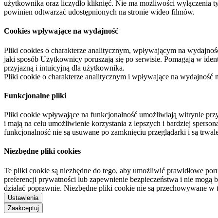
użytkownika oraz liczydło kliknięć. Nie ma możliwości wyłączenia t
powinien odtwarzać udostępnionych na stronie wideo filmów.
Cookies wpływające na wydajność
Pliki cookies o charakterze analitycznym, wpływającym na wydajność zb
jaki sposób Użytkownicy poruszają się po serwisie. Pomagają w ide
przyjazną i intuicyjną dla użytkownika.
Pliki cookie o charakterze analitycznym i wpływające na wydajność
Funkcjonalne pliki
Pliki cookie wpływające na funkcjonalność umożliwiają witrynie p
i mają na celu umożliwienie korzystania z lepszych i bardziej sperso
funkcjonalność nie są usuwane po zamknięciu przeglądarki i są trw
Niezbędne pliki cookies
Te pliki cookie są niezbędne do tego, aby umożliwić prawidłowe poru
preferencji prywatności lub zapewnienie bezpieczeństwa i nie mogą b
działać poprawnie. Niezbędne pliki cookie nie są przechowywane w 
Ustawienia
Zaakceptuj