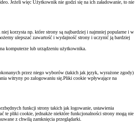
eo. Jeżeli więc Użytkownik nie godzi się na ich załadowanie, to nie
niej korzysta np. które strony są najbardziej i najmniej popularne i w
żemy ulepszać zawartość i wydajność strony i uczynić ją bardziej
 na komputerze lub urządzeniu użytkownika.
dokonanych przez niego wyborów (takich jak język, wyrażone zgody)
wania witryny po zalogowaniu się.Pliki cookie wpływające na
ezbędnych funkcji strony takich jak logowanie, ustawienia
 te pliki cookie, jednakże niektóre funkcjonalności strony mogą nie
suwane z chwilą zamknięcia przeglądarki.