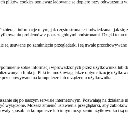
ych plików cookies ponieważ ładowane są dopiero przy odtwarzaniu wid
ierają informację o tym, jak często strona jest odwiedzana i jak się z 
ntyfikowaniu problemów z poszczególnymi podstronami. Dzięki temu mo
 nie są usuwane po zamknięciu przeglądarki i są trwale przechowywane
rzypomnienie sobie informacji wprowadzonych przez użytkownika lub 
nalizowanych funkcji. Pliki te umożliwiają także optymalizację użytko
ale przechowywane na komputerze lub urządzeniu użytkownika.
szanie się po naszym serwisie internetowym. Pozwalają na działanie ni
yć wyłączone. Możesz zmienić ustawienia przeglądarki, aby zablokować
trwały sposób na komputerze lub innym urządzeniu użytkownika i są u