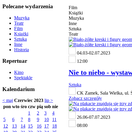
Polecane wydarzenia
Film
Książki
Muzyka
Muzyka
Teatr
Inne
Film
Sztuka
Książki
Teatr
Sztuka
Inne
Historia
04.03-02.07.2023
Repertuar
12:00
Nie to niebo - wysta
Kino
Spektakle
Sztuka
Kalendarium
CK Zamek, Sala Wielka, ul. 
Zobacz szczegóły
< maj
Czerwiec 2023
lip >
pon
wto
śro
czw
pią
sob
nie
1
2
3
4
26.06-07.07.2023
5
6
7
8
9
10
11
08:00
12
13
14
15
16
17
18