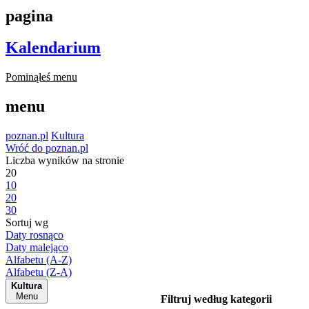
pagina
Kalendarium
Pominąłeś menu
menu
poznan.pl
Kultura
Wróć do poznan.pl
Liczba wyników na stronie
20
10
20
30
Sortuj wg
Daty rosnąco
Daty malejąco
Alfabetu (A-Z)
Alfabetu (Z-A)
Kultura
Menu
Filtruj według kategorii