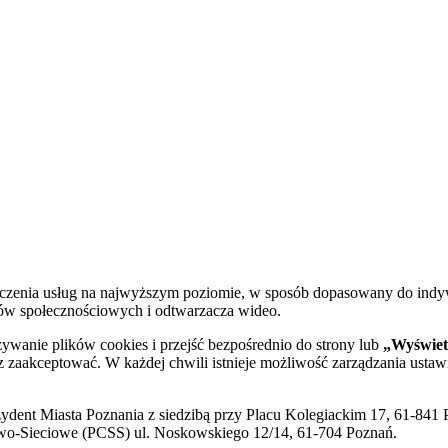
dczenia usług na najwyższym poziomie, w sposób dopasowany do indy
diów społecznościowych i odtwarzacza wideo.
żywanie plików cookies i przejść bezpośrednio do strony lub
„Wyświetl
sz zaakceptować. W każdej chwili istnieje możliwość zarządzania ustaw
ent Miasta Poznania z siedzibą przy Placu Kolegiackim 17, 61-841 P
o-Sieciowe (PCSS) ul. Noskowskiego 12/14, 61-704 Poznań.