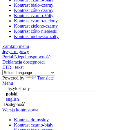
Kontrast biało-czarny
Kontrast żółto-czarny
Kontrast czarno-żółty
Kontrast czarno-zielony
Kontrast zielono-czarny
Kontrast żółto-niebieski
Kontrast niebiesko-żółty
Zamknij menu
Język migowy
Portal Niepełnosprawność
Deklaracja dostępności
ETR - tekst
Powered by
Translate
Menu
Język strony
polski
english
Dostępność
Wersja kontrastowa
Kontrast domyślny
Kontrast czarno-biały