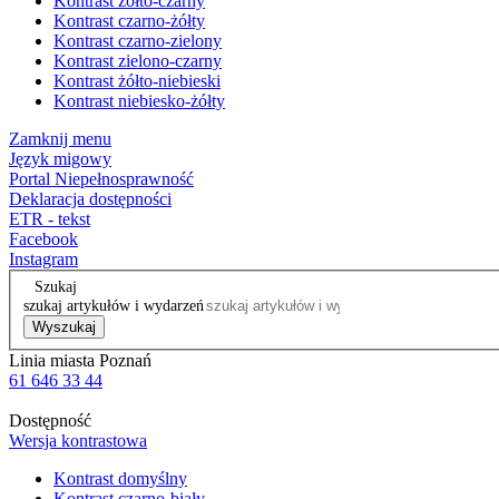
Kontrast żółto-czarny
Kontrast czarno-żółty
Kontrast czarno-zielony
Kontrast zielono-czarny
Kontrast żółto-niebieski
Kontrast niebiesko-żółty
Zamknij menu
Język migowy
Portal Niepełnosprawność
Deklaracja dostępności
ETR - tekst
Facebook
Instagram
Szukaj
szukaj artykułów i wydarzeń
Wyszukaj
Linia miasta Poznań
61 646 33 44
Dostępność
Wersja kontrastowa
Kontrast domyślny
Kontrast czarno-biały