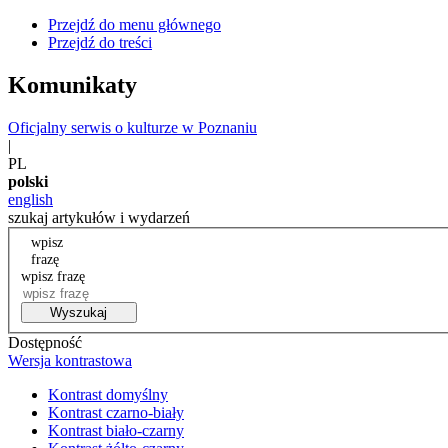
Przejdź do menu głównego
Przejdź do treści
Komunikaty
Oficjalny serwis o kulturze w Poznaniu
|
PL
polski
english
szukaj artykułów i wydarzeń
wpisz
frazę
wpisz frazę
Wyszukaj
Dostępność
Wersja kontrastowa
Kontrast domyślny
Kontrast czarno-biały
Kontrast biało-czarny