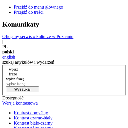
Przejdź do menu głównego
Przejdź do treści
Komunikaty
Oficjalny serwis o kulturze w Poznaniu
|
PL
polski
english
szukaj artykułów i wydarzeń
wpisz
frazę
wpisz frazę
Wyszukaj
Dostępność
Wersja kontrastowa
Kontrast domyślny
Kontrast czarno-biały
Kontrast biało-czarny