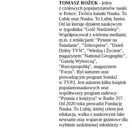
TOMASZ ROŻEK
- jeden
z czołowych popularyzatorów nauki
w Polsce. Twórca kanału Nauka. To
Lubię oraz Nauka. To Lubię Junior.
Od lat kieruje działem naukowym
w tygodniku "Gość Niedzielny".
Współpracował z wieloma mediami,
m.in. z redakcjami: "Pytanie na
Śniadanie", "Teleexpress", "Dzień
Dobry TVN", "Wiedzą i Życiem",
magazynem "National Geographic",
"Gazetą Wyborczą",
"Rzeczpospolitą", magazynem
"Focus". Był autorem oraz
prowadzącym program Sonda2
w TVP2. Jest autorem kilku książek
popularnonaukowych oraz
współtworzy program radiowy:
"Pytania z księżyca" w Radio 357.
Od 2020 roku prowadzi Fundację
Nauka. To Lubię, której celem jest
edukacja, walka z naukowymi fake
newsami oraz wsparcie grantowe dla
wybitnie uzdolnionej młodzieży.+