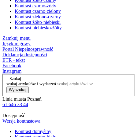
Kontrast żółto-czarny
Kontrast czarno-żółty
Kontrast czarno-zielony
Kontrast zielono-czarny
Kontrast żółto-niebieski
Kontrast niebiesko-żółty
Zamknij menu
Język migowy
Portal Niepełnosprawność
Deklaracja dostępności
ETR - tekst
Facebook
Instagram
Szukaj
szukaj artykułów i wydarzeń
Wyszukaj
Linia miasta Poznań
61 646 33 44
Dostępność
Wersja kontrastowa
Kontrast domyślny
Kontrast czarno-biały