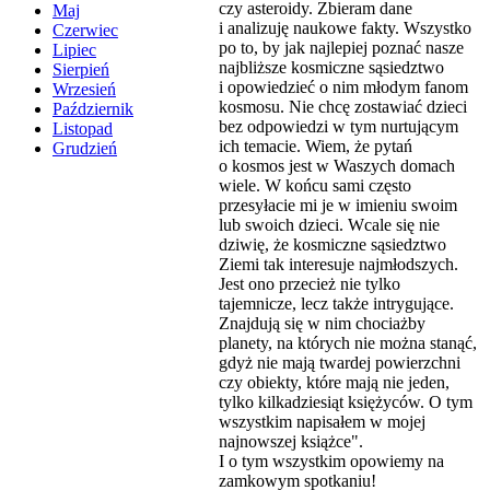
czy asteroidy. Zbieram dane
Maj
i analizuję naukowe fakty. Wszystko
Czerwiec
po to, by jak najlepiej poznać nasze
Lipiec
najbliższe kosmiczne sąsiedztwo
Sierpień
i opowiedzieć o nim młodym fanom
Wrzesień
kosmosu. Nie chcę zostawiać dzieci
Październik
bez odpowiedzi w tym nurtującym
Listopad
ich temacie. Wiem, że pytań
Grudzień
o kosmos jest w Waszych domach
wiele. W końcu sami często
przesyłacie mi je w imieniu swoim
lub swoich dzieci. Wcale się nie
dziwię, że kosmiczne sąsiedztwo
Ziemi tak interesuje najmłodszych.
Jest ono przecież nie tylko
tajemnicze, lecz także intrygujące.
Znajdują się w nim chociażby
planety, na których nie można stanąć,
gdyż nie mają twardej powierzchni
czy obiekty, które mają nie jeden,
tylko kilkadziesiąt księżyców. O tym
wszystkim napisałem w mojej
najnowszej książce".
I o tym wszystkim opowiemy na
zamkowym spotkaniu!