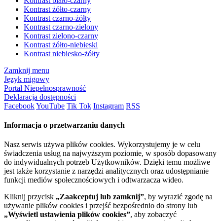
Kontrast biało-czarny
Kontrast żółto-czarny
Kontrast czarno-żółty
Kontrast czarno-zielony
Kontrast zielono-czarny
Kontrast żółto-niebieski
Kontrast niebiesko-żółty
Zamknij menu
Język migowy
Portal Niepełnosprawność
Deklaracja dostępności
Facebook
YouTube
Tik Tok
Instagram
RSS
Informacja o przetwarzaniu danych
Nasz serwis używa plików cookies. Wykorzystujemy je w celu
świadczenia usług na najwyższym poziomie, w sposób dopasowany
do indywidualnych potrzeb Użytkowników. Dzięki temu możliwe
jest także korzystanie z narzędzi analitycznych oraz udostępnianie
funkcji mediów społecznościowych i odtwarzacza wideo.
Kliknij przycisk
„Zaakceptuj lub zamknij”
, by wyrazić zgodę na
używanie plików cookies i przejść bezpośrednio do strony lub
„Wyświetl ustawienia plików cookies”
, aby zobaczyć