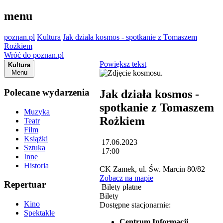
menu
poznan.pl
Kultura
Jak działa kosmos - spotkanie z Tomaszem
Rożkiem
Wróć do poznan.pl
Powiększ tekst
Kultura
Menu
Polecane wydarzenia
Jak działa kosmos -
spotkanie z Tomaszem
Muzyka
Rożkiem
Teatr
Film
Książki
17.06.2023
Sztuka
17:00
Inne
Historia
CK Zamek, ul. Św. Marcin 80/82
Zobacz na mapie
Repertuar
Bilety płatne
Bilety
Kino
Dostępne stacjonarnie:
Spektakle
Centrum Informacji