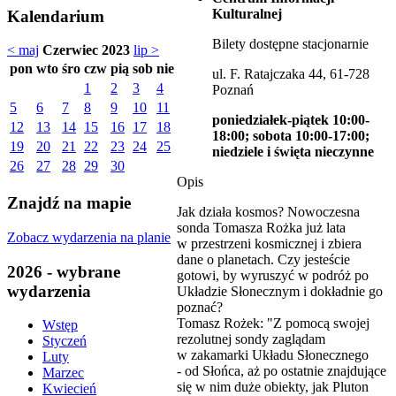
Kulturalnej
Kalendarium
Bilety dostępne stacjonarnie
< maj
Czerwiec 2023
lip >
pon
wto
śro
czw
pią
sob
nie
ul. F. Ratajczaka 44, 61-728
1
2
3
4
Poznań
5
6
7
8
9
10
11
poniedziałek-piątek 10:00-
12
13
14
15
16
17
18
18:00; sobota 10:00-17:00;
19
20
21
22
23
24
25
niedziele i święta nieczynne
26
27
28
29
30
Opis
Znajdź na mapie
Jak działa kosmos? Nowoczesna
sonda Tomasza Rożka już lata
Zobacz wydarzenia na planie
w przestrzeni kosmicznej i zbiera
dane o planetach. Czy jesteście
2026 - wybrane
gotowi, by wyruszyć w podróż po
wydarzenia
Układzie Słonecznym i dokładnie go
poznać?
Tomasz Rożek: "Z pomocą swojej
Wstęp
rezolutnej sondy zaglądam
Styczeń
w zakamarki Układu Słonecznego
Luty
- od Słońca, aż po ostatnie znajdujące
Marzec
się w nim duże obiekty, jak Pluton
Kwiecień