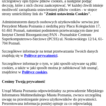
szczegółowy opis typów plików cookies, a następnie podjąć
decyzję, które z nich chcesz zaakceptować. W każdej chwili istnieje
możliwość zarządzania ustawieniami plików cookies - w stopce
strony umieściliśmy link do
"Zmień ustawienia Cookies"
.
Administratorem danych osobowych użytkowników serwisu jest
Prezydent Miasta Poznania z siedzibą przy Placu Kolegiackim 17,
61-841 Poznań, natomiast podmiotem przetwarzającym dane jest
Instytut Chemii Bioorganicznej PAN - Poznańskie Centrum
Superkomputerowo-Sieciowe (PCSS) ul. Noskowskiego 12/14, 61-
704 Poznań.
Szczegółowe informacje na temat przetwarzania Twoich danych
znajdują się w
Polityce prywatności
.
Szczegółowe informacje o tym, w jaki sposób używane są pliki
cookies, a także w jaki sposób można je zablokować lub usunąć,
znajdziesz w
Polityce cookies
.
Cenimy Twoją prywatność
Urząd Miasta Poznania odpowiedzialny za prowadzenie Miejskiego
Informatora Multimedialnego Miasta Poznania, zwraca szczególną
uwagę na przestrzeganie prawa użytkowników do prywatności.
Prezentowana informacja poniżej opisuje za co odpowiadają