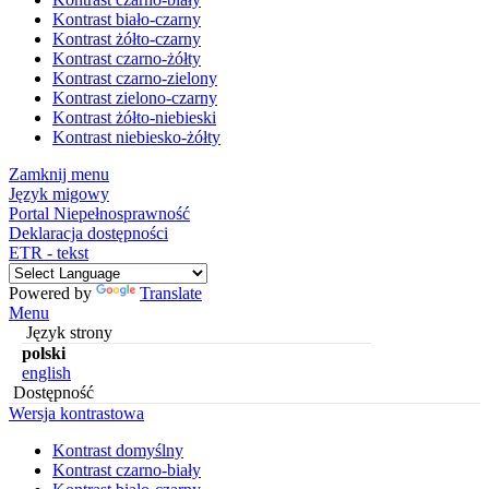
Kontrast biało-czarny
Kontrast żółto-czarny
Kontrast czarno-żółty
Kontrast czarno-zielony
Kontrast zielono-czarny
Kontrast żółto-niebieski
Kontrast niebiesko-żółty
Zamknij menu
Język migowy
Portal Niepełnosprawność
Deklaracja dostępności
ETR - tekst
Powered by
Translate
Menu
Język strony
polski
english
Dostępność
Wersja kontrastowa
Kontrast domyślny
Kontrast czarno-biały