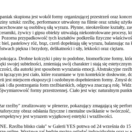
niak skupiona jest wokół formy organizującej przestrzeń oraz koncentr
iny sztuki: rzeźbę, performance utrwalony na filmie oraz sztukę użyt
acechowane są osobliwą siłą wyrazu. Płynne, nieokreślone kształty, za
ceramiki, żywicy i gipsu obiekty utrwalają niekontrolowane procesy,
. Pozorna przypadkowość tych kształtów podkreśla fizyczne właściwośc
iel, pastelowy róż, brąz, czerń dopełniają siłę wyrazu, balansując na ko
stwach piękna i brzydoty, delikatności i siły, lekkości oraz ciężaru.
epokojąca. Drobne kolczyki i piny to podobne, biomorficzne formy, któ
ięki swojej subtelności, zmieniają swój charakter i stają się estetyczny
czości, dla autorki jest sposobem wyrażania emocji. Abstrakcyjne rzeź
m łączącym jest ciało, które rozumiane w tym kontekście dosłownie, d
terii jest miejscem ekspozycji i ozdobnym dopełnieniem formy. Zmysł 
a, jak i dla postrzegania form rzeźbiarskich, odgrywa znaczącą rolę. Wi
i trójwymiarowość formy przestrzennej. Ciało jest więc naturalnym pun
ar rzeźby" zrealizowany w plenerze, pokazujący zmagającą się perfo
aforyczny obraz odsłania fizyczne i mentalne uwikłanie w twórczość, 
 perspektywy jest wyrazem wyjątkowej estetyki i wrażliwości.
źba blisko ciała" w Galerii YES potrwa od 24 września do 15 li
rze online. Wystawę zaś będzie można oglądać indywidualnie oraz w