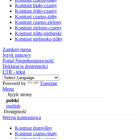
Kontrast biało-czarny
Kontrast żółto-czarny
Kontrast czarno-żółty
Kontrast czarno-zielony
Kontrast zielono-czarny
Kontrast żółto-niebieski
Kontrast niebiesko-żółty
Zamknij menu
Język migowy
Portal Niepełnosprawność
Deklaracja dostępności
ETR - tekst
Powered by
Translate
Menu
Język strony
polski
english
Dostępność
Wersja kontrastowa
Kontrast domyślny
Kontrast czarno-biały