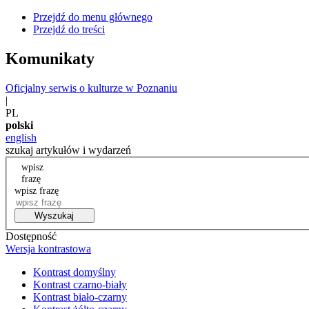
Przejdź do menu głównego
Przejdź do treści
Komunikaty
Oficjalny serwis o kulturze w Poznaniu
|
PL
polski
english
szukaj artykułów i wydarzeń
wpisz
frazę
wpisz frazę
Wyszukaj
Dostępność
Wersja kontrastowa
Kontrast domyślny
Kontrast czarno-biały
Kontrast biało-czarny