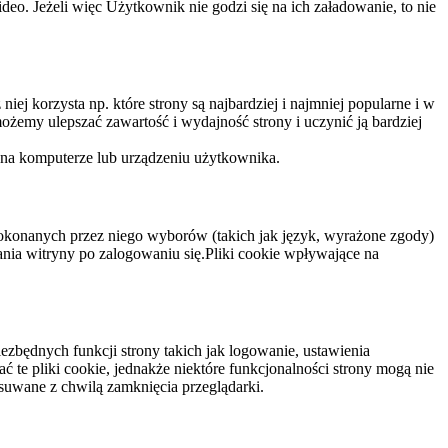
eo. Jeżeli więc Użytkownik nie godzi się na ich załadowanie, to nie
niej korzysta np. które strony są najbardziej i najmniej popularne i w
żemy ulepszać zawartość i wydajność strony i uczynić ją bardziej
 na komputerze lub urządzeniu użytkownika.
dokonanych przez niego wyborów (takich jak język, wyrażone zgody)
wania witryny po zalogowaniu się.Pliki cookie wpływające na
ezbędnych funkcji strony takich jak logowanie, ustawienia
 te pliki cookie, jednakże niektóre funkcjonalności strony mogą nie
suwane z chwilą zamknięcia przeglądarki.