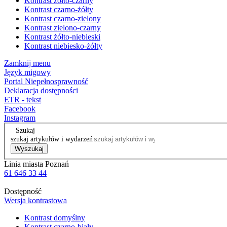
Kontrast żółto-czarny
Kontrast czarno-żółty
Kontrast czarno-zielony
Kontrast zielono-czarny
Kontrast żółto-niebieski
Kontrast niebiesko-żółty
Zamknij menu
Język migowy
Portal Niepełnosprawność
Deklaracja dostępności
ETR - tekst
Facebook
Instagram
Szukaj
szukaj artykułów i wydarzeń
Wyszukaj
Linia miasta Poznań
61 646 33 44
Dostępność
Wersja kontrastowa
Kontrast domyślny
Kontrast czarno-biały