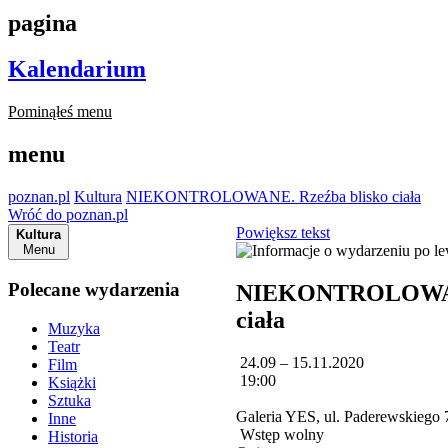
pagina
Kalendarium
Pominąłeś menu
menu
poznan.pl
Kultura
NIEKONTROLOWANE. Rzeźba blisko ciała
Wróć do poznan.pl
Powiększ tekst
Kultura
Menu
Polecane wydarzenia
NIEKONTROLOWANE
ciała
Muzyka
Teatr
24.09 – 15.11.2020
Film
19:00
Książki
Sztuka
Galeria YES, ul. Paderewskiego
Inne
Wstęp wolny
Historia