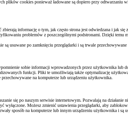
ych plików cookies ponieważ ładowane są dopiero przy odtwarzaniu wid
ierają informację o tym, jak często strona jest odwiedzana i jak się z 
ntyfikowaniu problemów z poszczególnymi podstronami. Dzięki temu mo
 nie są usuwane po zamknięciu przeglądarki i są trwale przechowywane
rzypomnienie sobie informacji wprowadzonych przez użytkownika lub 
nalizowanych funkcji. Pliki te umożliwiają także optymalizację użytko
ale przechowywane na komputerze lub urządzeniu użytkownika.
szanie się po naszym serwisie internetowym. Pozwalają na działanie ni
yć wyłączone. Możesz zmienić ustawienia przeglądarki, aby zablokować
trwały sposób na komputerze lub innym urządzeniu użytkownika i są u