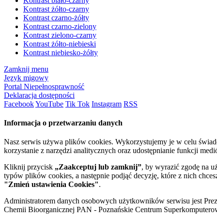
Kontrast biało-czarny
Kontrast żółto-czarny
Kontrast czarno-żółty
Kontrast czarno-zielony
Kontrast zielono-czarny
Kontrast żółto-niebieski
Kontrast niebiesko-żółty
Zamknij menu
Język migowy
Portal Niepełnosprawność
Deklaracja dostępności
Facebook
YouTube
Tik Tok
Instagram
RSS
Informacja o przetwarzaniu danych
Nasz serwis używa plików cookies. Wykorzystujemy je w celu świa
korzystanie z narzędzi analitycznych oraz udostępnianie funkcji me
Kliknij przycisk
„Zaakceptuj lub zamknij”
, by wyrazić zgodę na u
typów plików cookies, a następnie podjąć decyzję, które z nich chce
"Zmień ustawienia Cookies"
.
Administratorem danych osobowych użytkowników serwisu jest Prezyd
Chemii Bioorganicznej PAN - Poznańskie Centrum Superkomputerow