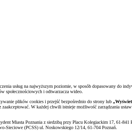
dczenia usług na najwyższym poziomie, w sposób dopasowany do indy
diów społecznościowych i odtwarzacza wideo.
żywanie plików cookies i przejść bezpośrednio do strony lub
„Wyświetl
sz zaakceptować. W każdej chwili istnieje możliwość zarządzania ustaw
ent Miasta Poznania z siedzibą przy Placu Kolegiackim 17, 61-841 P
o-Sieciowe (PCSS) ul. Noskowskiego 12/14, 61-704 Poznań.