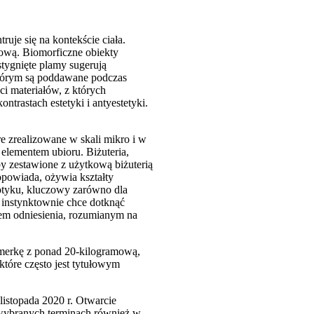
uje się na kontekście ciała.
kową. Biomorficzne obiekty
stygnięte plamy sugerują
 którym są poddawane podczas
i materiałów, z których
ntrastach estetyki i antyestetyki.
re zrealizowane w skali mikro i w
m elementem ubioru. Biżuteria,
by zestawione z użytkową biżuterią
opowiada, ożywia kształty
dotyku, kluczowy zarówno dla
dz instynktownie chce dotknąć
ktem odniesienia, rozumianym na
rmerkę z ponad 20-kilogramową,
które często jest tytułowym
stopada 2020 r. Otwarcie
 wybranych terminach również w