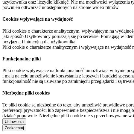
użytkownika oraz liczydło kliknięć. Nie ma możliwości wyłączenia t
powinien odtwarzać udostępnionych na stronie wideo filmów.
Cookies wpływające na wydajność
Pliki cookies o charakterze analitycznym, wpływającym na wydajność zb
jaki sposób Użytkownicy poruszają się po serwisie. Pomagają w ide
przyjazną i intuicyjną dla użytkownika.
Pliki cookie o charakterze analitycznym i wpływające na wydajność
Funkcjonalne pliki
Pliki cookie wpływające na funkcjonalność umożliwiają witrynie p
i mają na celu umożliwienie korzystania z lepszych i bardziej sperso
funkcjonalność nie są usuwane po zamknięciu przeglądarki i są trw
Niezbędne pliki cookies
Te pliki cookie są niezbędne do tego, aby umożliwić prawidłowe poru
preferencji prywatności lub zapewnienie bezpieczeństwa i nie mogą b
działać poprawnie. Niezbędne pliki cookie nie są przechowywane w 
Ustawienia
Zaakceptuj