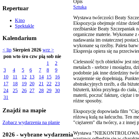
Opis
Sztuka
Repertuar
Wystawa twórczości Beaty Szczepa
Kino
Ekspozycja obejmuje różne dziedz
Spektakle
rzeźbiarskie Beaty Szczepaniak n
organiczne materie. Wykonane z 
Kalendarium
nadawania im ostatecznej postaci
wykonane są rzeźby. Paleta barw: b
< lip
Sierpień 2026
wrz >
Ekspresja opiera się na przeciwień
pon
wto
śro
czw
pią
sob
nie
Cielesność tych obiektów jest ni
1
2
metalach - srebrze i mosiądzu, dz
3
4
5
6
7
8
9
podobnie jak inne dziedziny twór
10
11
12
13
14
15
16
wzajemnie się dopełniają. Punkte
17
18
19
20
21
22
23
abstrakcyjnych rzeźb, a dla biżu
biżuterii, która przylega do ciał
24
25
26
27
28
29
30
materii, poczuć fakturę, ciężar 
31
różne sposoby.
Znajdź na mapie
Ekspozycję dopowiada film "Cięż
różową kulą na łańcuchu. Ten met
Zobacz wydarzenia na planie
"ciężarem" dla twórcy, a z innej
Wystawa "NIEKONTROLOWANE. Rze
2026 - wybrane wydarzenia
wystawy odbędzie się w charakte