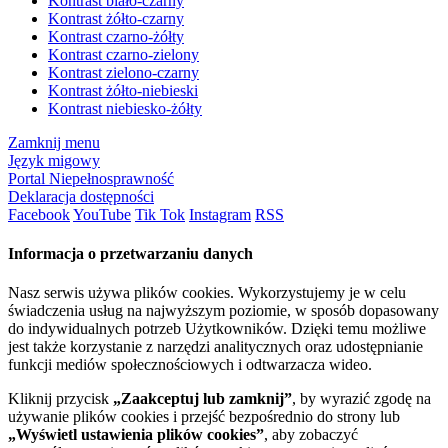
Kontrast biało-czarny
Kontrast żółto-czarny
Kontrast czarno-żółty
Kontrast czarno-zielony
Kontrast zielono-czarny
Kontrast żółto-niebieski
Kontrast niebiesko-żółty
Zamknij menu
Język migowy
Portal Niepełnosprawność
Deklaracja dostępności
Facebook
YouTube
Tik Tok
Instagram
RSS
Informacja o przetwarzaniu danych
Nasz serwis używa plików cookies. Wykorzystujemy je w celu
świadczenia usług na najwyższym poziomie, w sposób dopasowany
do indywidualnych potrzeb Użytkowników. Dzięki temu możliwe
jest także korzystanie z narzędzi analitycznych oraz udostępnianie
funkcji mediów społecznościowych i odtwarzacza wideo.
Kliknij przycisk
„Zaakceptuj lub zamknij”
, by wyrazić zgodę na
używanie plików cookies i przejść bezpośrednio do strony lub
„Wyświetl ustawienia plików cookies”
, aby zobaczyć