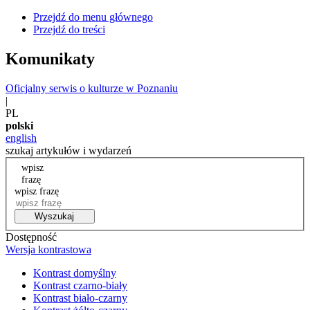
Przejdź do menu głównego
Przejdź do treści
Komunikaty
Oficjalny serwis o kulturze w Poznaniu
|
PL
polski
english
szukaj artykułów i wydarzeń
wpisz
frazę
wpisz frazę
Wyszukaj
Dostępność
Wersja kontrastowa
Kontrast domyślny
Kontrast czarno-biały
Kontrast biało-czarny