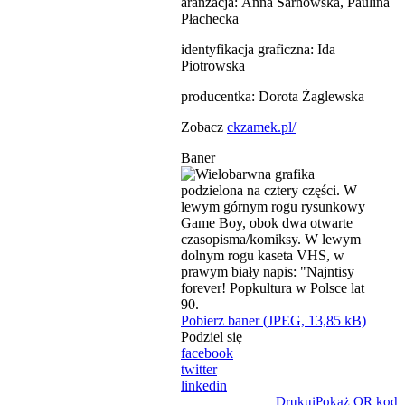
aranżacja: Anna Sarnowska, Paulina
Płachecka
identyfikacja graficzna: Ida
Piotrowska
producentka: Dorota Żaglewska
Zobacz
ckzamek.pl/
Baner
Pobierz baner (JPEG, 13,85 kB)
Podziel się
facebook
twitter
linkedin
Drukuj
Pokaż QR kod