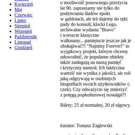
o możliwość ponownego przeżycia
Kwiecień
lat 90. zapraszamy nie tylko do
Maj
podziwiania śladów epoki
Czerwiec
w gablotach, ale też dajemy do ręki
Lipiec
pady do konsoli, klocki Lego,
Sierpień
archiwalne wydania "Bravo"
Wrzesień
i wreszcie klasyczne
Październik
walkmany... pamiętacie jeszcze jak je
Listopad
obsługiwać?! "Najntisy Forever!" to
Grudzień
wyjątkowy projekt, którym chcemy
udowodnić, że popularne obiekty
także zasługują na naszą pamięć
i krytyczny namysł. Ich faktyczna
wartość nie wynika z jakości, ale roli
jaką odgrywają w osobistych
biografiach swoich użytkowników (-
czek). Czy odważycie się zmierzyć
z potęgą popkulturowej nostalgii?!
Bilety: 25 zł normalny, 20 zł ulgowy.
kurator: Tomasz Żaglewski