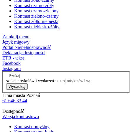
Kontrast żółto-czarny
Kontrast czarno-żółty
Kontrast czarno-zielony
Kontrast zielono-czarny
Kontrast żółto-niebieski
Kontrast niebiesko-żółty
Zamknij menu
Język migowy
Portal Niepełnosprawność
Deklaracja dostępności
ETR - tekst
Facebook
Instagram
Szukaj
szukaj artykułów i wydarzeń
Wyszukaj
Linia miasta Poznań
61 646 33 44
Dostępność
Wersja kontrastowa
Kontrast domyślny
Kontrast czarno-biały