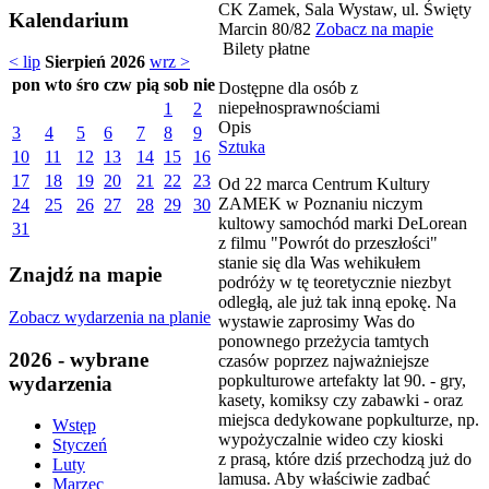
CK Zamek, Sala Wystaw, ul. Święty
Kalendarium
Marcin 80/82
Zobacz na mapie
Bilety płatne
< lip
Sierpień 2026
wrz >
pon
wto
śro
czw
pią
sob
nie
Dostępne dla osób z
niepełnosprawnościami
1
2
Opis
3
4
5
6
7
8
9
Sztuka
10
11
12
13
14
15
16
17
18
19
20
21
22
23
Od 22 marca Centrum Kultury
ZAMEK w Poznaniu niczym
24
25
26
27
28
29
30
kultowy samochód marki DeLorean
31
z filmu "Powrót do przeszłości"
stanie się dla Was wehikułem
Znajdź na mapie
podróży w tę teoretycznie niezbyt
odległą, ale już tak inną epokę. Na
Zobacz wydarzenia na planie
wystawie zaprosimy Was do
ponownego przeżycia tamtych
2026 - wybrane
czasów poprzez najważniejsze
popkulturowe artefakty lat 90. - gry,
wydarzenia
kasety, komiksy czy zabawki - oraz
miejsca dedykowane popkulturze, np.
Wstęp
wypożyczalnie wideo czy kioski
Styczeń
z prasą, które dziś przechodzą już do
Luty
lamusa. Aby właściwie zadbać
Marzec