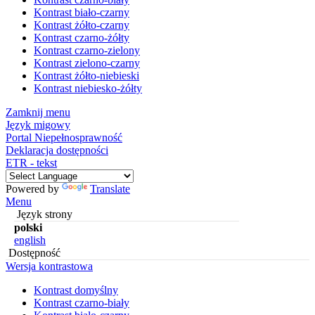
Kontrast biało-czarny
Kontrast żółto-czarny
Kontrast czarno-żółty
Kontrast czarno-zielony
Kontrast zielono-czarny
Kontrast żółto-niebieski
Kontrast niebiesko-żółty
Zamknij menu
Język migowy
Portal Niepełnosprawność
Deklaracja dostępności
ETR - tekst
Powered by
Translate
Menu
Język strony
polski
english
Dostępność
Wersja kontrastowa
Kontrast domyślny
Kontrast czarno-biały