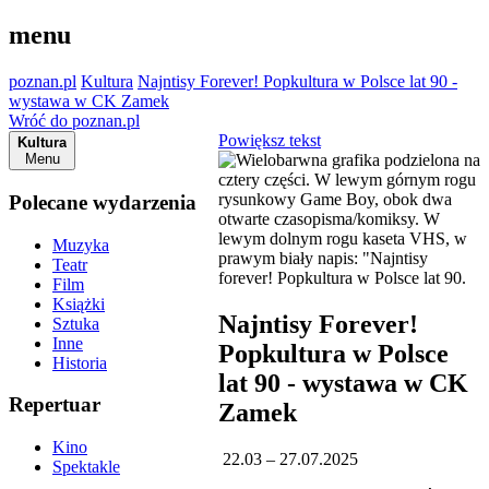
menu
poznan.pl
Kultura
Najntisy Forever! Popkultura w Polsce lat 90 -
wystawa w CK Zamek
Wróć do poznan.pl
Powiększ tekst
Kultura
Menu
Polecane wydarzenia
Muzyka
Teatr
Film
Książki
Najntisy Forever!
Sztuka
Inne
Popkultura w Polsce
Historia
lat 90 - wystawa w CK
Repertuar
Zamek
Kino
22.03 – 27.07.2025
Spektakle