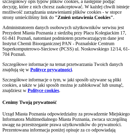
szczegółowy opis typów plików cookies, a następnie podjąć
decyzję, które z nich chcesz zaakceptować. W każdej chwili istnieje
możliwość zarządzania ustawieniami plików cookies - w stopce
strony umieściliśmy link do
"Zmień ustawienia Cookies"
.
Administratorem danych osobowych użytkowników serwisu jest
Prezydent Miasta Poznania z siedzibą przy Placu Kolegiackim 17,
61-841 Poznań, natomiast podmiotem przetwarzającym dane jest
Instytut Chemii Bioorganicznej PAN - Poznańskie Centrum
Superkomputerowo-Sieciowe (PCSS) ul. Noskowskiego 12/14, 61-
704 Poznań.
Szczegółowe informacje na temat przetwarzania Twoich danych
znajdują się w
Polityce prywatności
.
Szczegółowe informacje o tym, w jaki sposób używane są pliki
cookies, a także w jaki sposób można je zablokować lub usunąć,
znajdziesz w
Polityce cookies
.
Cenimy Twoją prywatność
Urząd Miasta Poznania odpowiedzialny za prowadzenie Miejskiego
Informatora Multimedialnego Miasta Poznania, zwraca szczególną
uwagę na przestrzeganie prawa użytkowników do prywatności.
Prezentowana informacja poniżej opisuje za co odpowiadają