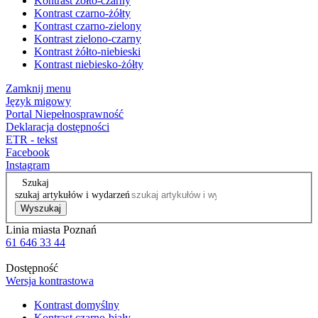
Kontrast żółto-czarny
Kontrast czarno-żółty
Kontrast czarno-zielony
Kontrast zielono-czarny
Kontrast żółto-niebieski
Kontrast niebiesko-żółty
Zamknij menu
Język migowy
Portal Niepełnosprawność
Deklaracja dostępności
ETR - tekst
Facebook
Instagram
Szukaj
szukaj artykułów i wydarzeń
Wyszukaj
Linia miasta Poznań
61 646 33 44
Dostępność
Wersja kontrastowa
Kontrast domyślny
Kontrast czarno-biały