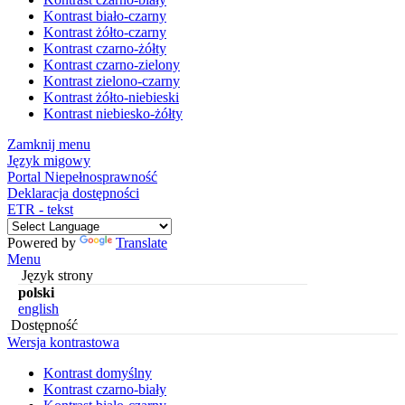
Kontrast biało-czarny
Kontrast żółto-czarny
Kontrast czarno-żółty
Kontrast czarno-zielony
Kontrast zielono-czarny
Kontrast żółto-niebieski
Kontrast niebiesko-żółty
Zamknij menu
Język migowy
Portal Niepełnosprawność
Deklaracja dostępności
ETR - tekst
Powered by
Translate
Menu
Język strony
polski
english
Dostępność
Wersja kontrastowa
Kontrast domyślny
Kontrast czarno-biały