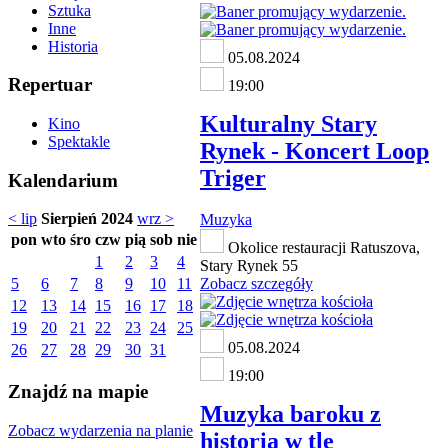
Sztuka
Inne
Historia
05.08.2024
Repertuar
19:00
Kulturalny Stary
Kino
Spektakle
Rynek - Koncert Loop
Triger
Kalendarium
< lip
Sierpień 2024
wrz >
Muzyka
pon
wto
śro
czw
pią
sob
nie
Okolice restauracji Ratuszova,
1
2
3
4
Stary Rynek 55
5
6
7
8
9
10
11
Zobacz szczegóły
12
13
14
15
16
17
18
19
20
21
22
23
24
25
05.08.2024
26
27
28
29
30
31
19:00
Znajdź na mapie
Muzyka baroku z
Zobacz wydarzenia na planie
historią w tle