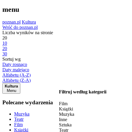
menu
poznan.pl
Kultura
Wróć do poznan.pl
Liczba wyników na stronie
20
10
20
30
Sortuj wg
Daty rosnąco
Daty malejąco
Alfabetu (A-Z)
Alfabetu (Z-A)
Kultura
Menu
Filtruj według kategorii
Polecane wydarzenia
Film
Książki
Muzyka
Muzyka
Teatr
Inne
Film
Sztuka
Książki
Teatr