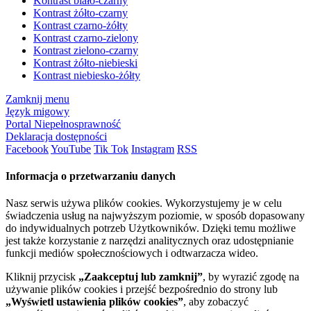
Kontrast biało-czarny
Kontrast żółto-czarny
Kontrast czarno-żółty
Kontrast czarno-zielony
Kontrast zielono-czarny
Kontrast żółto-niebieski
Kontrast niebiesko-żółty
Zamknij menu
Język migowy
Portal Niepełnosprawność
Deklaracja dostępności
Facebook
YouTube
Tik Tok
Instagram
RSS
Informacja o przetwarzaniu danych
Nasz serwis używa plików cookies. Wykorzystujemy je w celu
świadczenia usług na najwyższym poziomie, w sposób dopasowany
do indywidualnych potrzeb Użytkowników. Dzięki temu możliwe
jest także korzystanie z narzędzi analitycznych oraz udostępnianie
funkcji mediów społecznościowych i odtwarzacza wideo.
Kliknij przycisk
„Zaakceptuj lub zamknij”
, by wyrazić zgodę na
używanie plików cookies i przejść bezpośrednio do strony lub
„Wyświetl ustawienia plików cookies”
, aby zobaczyć