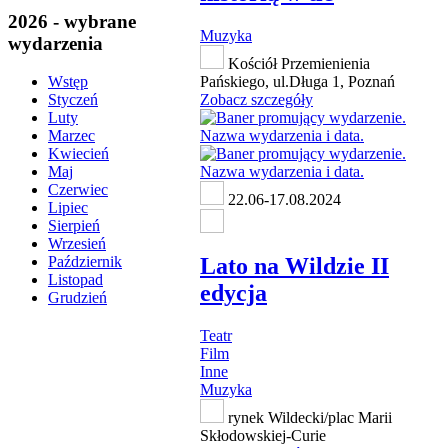
2026 - wybrane
Muzyka
wydarzenia
Kościół Przemienienia
Pańskiego, ul.Długa 1, Poznań
Wstęp
Zobacz szczegóły
Styczeń
Luty
Marzec
Kwiecień
Maj
Czerwiec
22.06-17.08.2024
Lipiec
Sierpień
Wrzesień
Lato na Wildzie II
Październik
Listopad
edycja
Grudzień
Teatr
Film
Inne
Muzyka
rynek Wildecki/plac Marii
Skłodowskiej-Curie