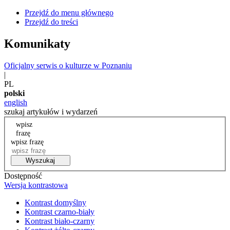
Przejdź do menu głównego
Przejdź do treści
Komunikaty
Oficjalny serwis o kulturze w Poznaniu
|
PL
polski
english
szukaj artykułów i wydarzeń
wpisz
frazę
wpisz frazę
Wyszukaj
Dostępność
Wersja kontrastowa
Kontrast domyślny
Kontrast czarno-biały
Kontrast biało-czarny