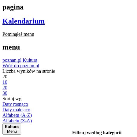
pagina
Kalendarium
Pominąłeś menu
menu
poznan.pl
Kultura
Wróć do poznan.pl
Liczba wyników na stronie
20
10
20
30
Sortuj wg
Daty rosnąco
Daty malejąco
Alfabetu (A-Z)
Alfabetu (Z-A)
Kultura
Menu
Filtruj według kategorii