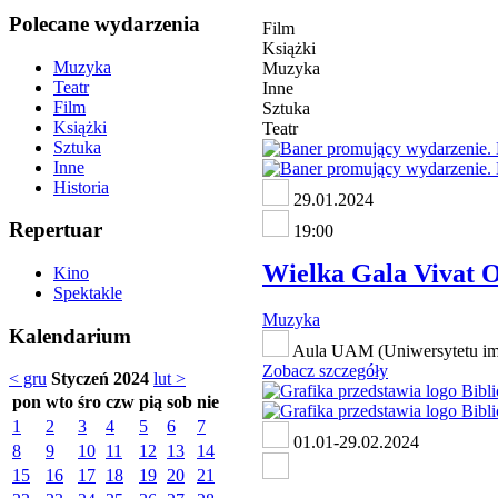
Polecane wydarzenia
Film
Książki
Muzyka
Muzyka
Teatr
Inne
Film
Sztuka
Książki
Teatr
Sztuka
Inne
Historia
29.01.2024
Repertuar
19:00
Wielka Gala Vivat O
Kino
Spektakle
Muzyka
Kalendarium
Aula UAM (Uniwersytetu im.
Zobacz szczegóły
< gru
Styczeń 2024
lut >
pon
wto
śro
czw
pią
sob
nie
1
2
3
4
5
6
7
01.01-29.02.2024
8
9
10
11
12
13
14
15
16
17
18
19
20
21