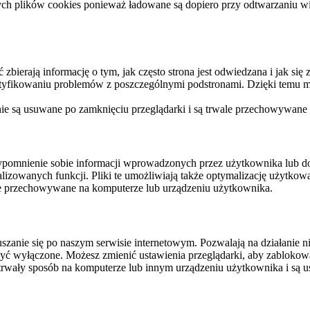
ych plików cookies ponieważ ładowane są dopiero przy odtwarzaniu wid
ierają informację o tym, jak często strona jest odwiedzana i jak się z 
ntyfikowaniu problemów z poszczególnymi podstronami. Dzięki temu mo
 nie są usuwane po zamknięciu przeglądarki i są trwale przechowywane
rzypomnienie sobie informacji wprowadzonych przez użytkownika lub 
nalizowanych funkcji. Pliki te umożliwiają także optymalizację użytko
ale przechowywane na komputerze lub urządzeniu użytkownika.
szanie się po naszym serwisie internetowym. Pozwalają na działanie ni
yć wyłączone. Możesz zmienić ustawienia przeglądarki, aby zablokować
trwały sposób na komputerze lub innym urządzeniu użytkownika i są u