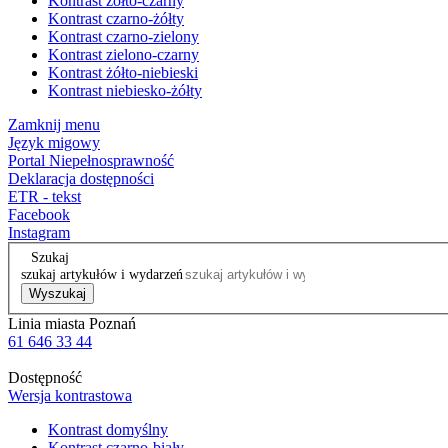
Kontrast żółto-czarny
Kontrast czarno-żółty
Kontrast czarno-zielony
Kontrast zielono-czarny
Kontrast żółto-niebieski
Kontrast niebiesko-żółty
Zamknij menu
Język migowy
Portal Niepełnosprawność
Deklaracja dostępności
ETR - tekst
Facebook
Instagram
Szukaj
szukaj artykułów i wydarzeń
Wyszukaj
Linia miasta Poznań
61 646 33 44
Dostępność
Wersja kontrastowa
Kontrast domyślny
Kontrast czarno-biały