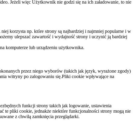
eo. Jeżeli więc Użytkownik nie godzi się na ich załadowanie, to nie
niej korzysta np. które strony są najbardziej i najmniej popularne i w
żemy ulepszać zawartość i wydajność strony i uczynić ją bardziej
 na komputerze lub urządzeniu użytkownika.
dokonanych przez niego wyborów (takich jak język, wyrażone zgody)
wania witryny po zalogowaniu się.Pliki cookie wpływające na
ezbędnych funkcji strony takich jak logowanie, ustawienia
 te pliki cookie, jednakże niektóre funkcjonalności strony mogą nie
suwane z chwilą zamknięcia przeglądarki.