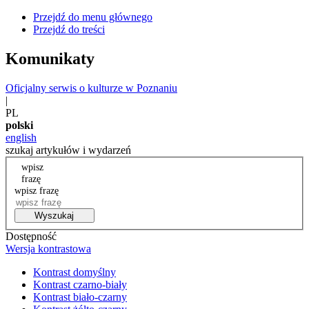
Przejdź do menu głównego
Przejdź do treści
Komunikaty
Oficjalny serwis o kulturze w Poznaniu
|
PL
polski
english
szukaj artykułów i wydarzeń
wpisz
frazę
wpisz frazę
Wyszukaj
Dostępność
Wersja kontrastowa
Kontrast domyślny
Kontrast czarno-biały
Kontrast biało-czarny