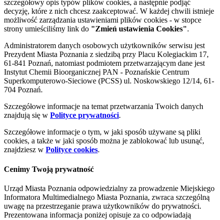
szczegółowy opis typów plików cookies, a następnie podjąć
decyzję, które z nich chcesz zaakceptować. W każdej chwili istnieje
możliwość zarządzania ustawieniami plików cookies - w stopce
strony umieściliśmy link do
"Zmień ustawienia Cookies"
.
Administratorem danych osobowych użytkowników serwisu jest
Prezydent Miasta Poznania z siedzibą przy Placu Kolegiackim 17,
61-841 Poznań, natomiast podmiotem przetwarzającym dane jest
Instytut Chemii Bioorganicznej PAN - Poznańskie Centrum
Superkomputerowo-Sieciowe (PCSS) ul. Noskowskiego 12/14, 61-
704 Poznań.
Szczegółowe informacje na temat przetwarzania Twoich danych
znajdują się w
Polityce prywatności
.
Szczegółowe informacje o tym, w jaki sposób używane są pliki
cookies, a także w jaki sposób można je zablokować lub usunąć,
znajdziesz w
Polityce cookies
.
Cenimy Twoją prywatność
Urząd Miasta Poznania odpowiedzialny za prowadzenie Miejskiego
Informatora Multimedialnego Miasta Poznania, zwraca szczególną
uwagę na przestrzeganie prawa użytkowników do prywatności.
Prezentowana informacja poniżej opisuje za co odpowiadają