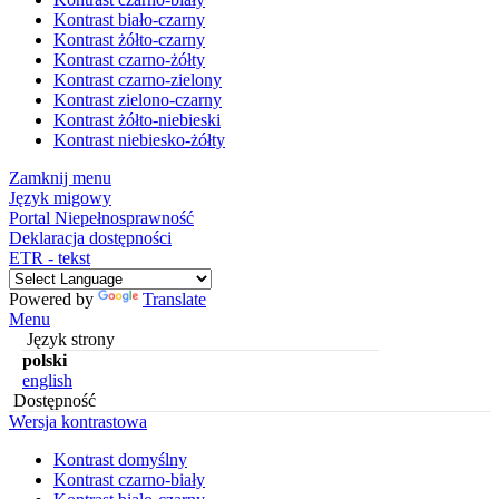
Kontrast biało-czarny
Kontrast żółto-czarny
Kontrast czarno-żółty
Kontrast czarno-zielony
Kontrast zielono-czarny
Kontrast żółto-niebieski
Kontrast niebiesko-żółty
Zamknij menu
Język migowy
Portal Niepełnosprawność
Deklaracja dostępności
ETR - tekst
Powered by
Translate
Menu
Język strony
polski
english
Dostępność
Wersja kontrastowa
Kontrast domyślny
Kontrast czarno-biały