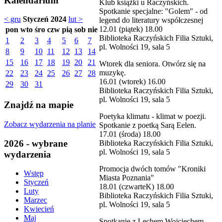
Kalendarium
Klub książki u Raczyńskich.
Spotkanie specjalne: "Golem" - od
< gru
Styczeń 2024
lut >
legend do literatury współczesnej
12.01 (piątek) 18.00
pon
wto
śro
czw
pią
sob
nie
Biblioteka Raczyńskich Filia Sztuki,
1
2
3
4
5
6
7
pl. Wolności 19, sala 5
8
9
10
11
12
13
14
15
16
17
18
19
20
21
Wtorek dla seniora. Otwórz się na
muzykę.
22
23
24
25
26
27
28
16.01 (wtorek) 16.00
29
30
31
Biblioteka Raczyńskich Filia Sztuki,
pl. Wolności 19, sala 5
Znajdź na mapie
Poetyka klimatu - klimat w poezji.
Zobacz wydarzenia na planie
Spotkanie z poetką Sarą Eelen.
17.01 (środa) 18.00
2026 - wybrane
Biblioteka Raczyńskich Filia Sztuki,
pl. Wolności 19, sala 5
wydarzenia
Promocja dwóch tomów "Kroniki
Wstęp
Miasta Poznania"
Styczeń
18.01 (czwarteK) 18.00
Luty
Biblioteka Raczyńskich Filia Sztuki,
Marzec
pl. Wolności 19, sala 5
Kwiecień
Maj
Spotkanie z Lechem Wojciechem