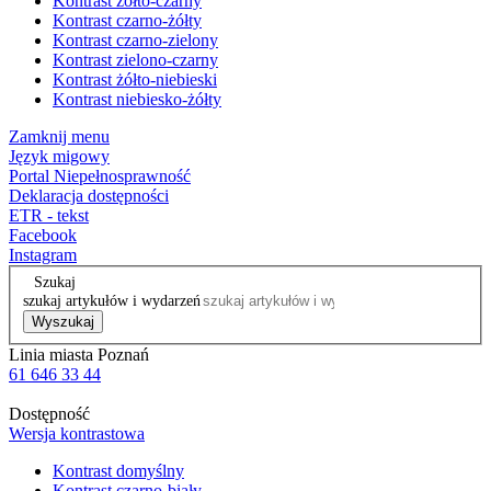
Kontrast żółto-czarny
Kontrast czarno-żółty
Kontrast czarno-zielony
Kontrast zielono-czarny
Kontrast żółto-niebieski
Kontrast niebiesko-żółty
Zamknij menu
Język migowy
Portal Niepełnosprawność
Deklaracja dostępności
ETR - tekst
Facebook
Instagram
Szukaj
szukaj artykułów i wydarzeń
Wyszukaj
Linia miasta Poznań
61 646 33 44
Dostępność
Wersja kontrastowa
Kontrast domyślny
Kontrast czarno-biały