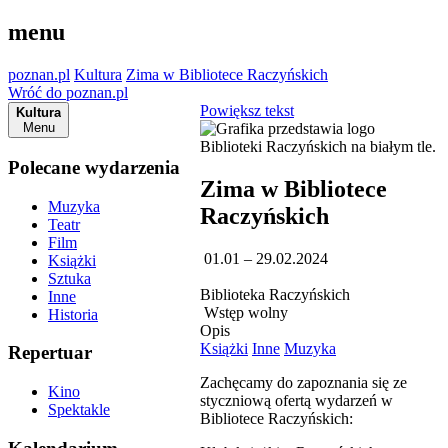
menu
poznan.pl
Kultura
Zima w Bibliotece Raczyńskich
Wróć do poznan.pl
Powiększ tekst
Kultura
Menu
Polecane wydarzenia
Zima w Bibliotece
Muzyka
Raczyńskich
Teatr
Film
01.01 – 29.02.2024
Książki
Sztuka
Biblioteka Raczyńskich
Inne
Wstęp wolny
Historia
Opis
Książki
Inne
Muzyka
Repertuar
Zachęcamy do zapoznania się ze
Kino
styczniową ofertą wydarzeń w
Spektakle
Bibliotece Raczyńskich: