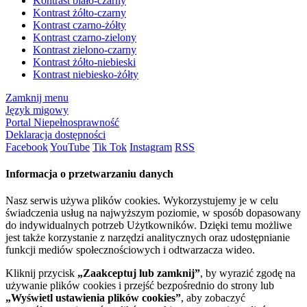
Kontrast biało-czarny
Kontrast żółto-czarny
Kontrast czarno-żółty
Kontrast czarno-zielony
Kontrast zielono-czarny
Kontrast żółto-niebieski
Kontrast niebiesko-żółty
Zamknij menu
Język migowy
Portal Niepełnosprawność
Deklaracja dostępności
Facebook
YouTube
Tik Tok
Instagram
RSS
Informacja o przetwarzaniu danych
Nasz serwis używa plików cookies. Wykorzystujemy je w celu
świadczenia usług na najwyższym poziomie, w sposób dopasowany
do indywidualnych potrzeb Użytkowników. Dzięki temu możliwe
jest także korzystanie z narzędzi analitycznych oraz udostępnianie
funkcji mediów społecznościowych i odtwarzacza wideo.
Kliknij przycisk
„Zaakceptuj lub zamknij”
, by wyrazić zgodę na
używanie plików cookies i przejść bezpośrednio do strony lub
„Wyświetl ustawienia plików cookies”
, aby zobaczyć