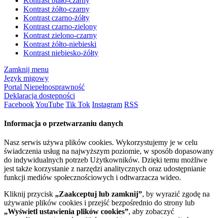
Kontrast biało-czarny
Kontrast żółto-czarny
Kontrast czarno-żółty
Kontrast czarno-zielony
Kontrast zielono-czarny
Kontrast żółto-niebieski
Kontrast niebiesko-żółty
Zamknij menu
Język migowy
Portal Niepełnosprawność
Deklaracja dostępności
Facebook
YouTube
Tik Tok
Instagram
RSS
Informacja o przetwarzaniu danych
Nasz serwis używa plików cookies. Wykorzystujemy je w celu
świadczenia usług na najwyższym poziomie, w sposób dopasowany
do indywidualnych potrzeb Użytkowników. Dzięki temu możliwe
jest także korzystanie z narzędzi analitycznych oraz udostępnianie
funkcji mediów społecznościowych i odtwarzacza wideo.
Kliknij przycisk
„Zaakceptuj lub zamknij”
, by wyrazić zgodę na
używanie plików cookies i przejść bezpośrednio do strony lub
„Wyświetl ustawienia plików cookies”
, aby zobaczyć