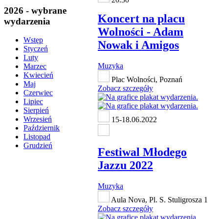
2026 - wybrane
Koncert na placu
wydarzenia
Wolności - Adam
Wstęp
Nowak i Amigos
Styczeń
Luty
Muzyka
Marzec
Kwiecień
Plac Wolności, Poznań
Maj
Zobacz szczegóły
Czerwiec
Lipiec
Sierpień
Wrzesień
15-18.06.2022
Październik
Listopad
Grudzień
Festiwal Młodego
Jazzu 2022
Muzyka
Aula Nova, Pl. S. Stuligrosza 1
Zobacz szczegóły