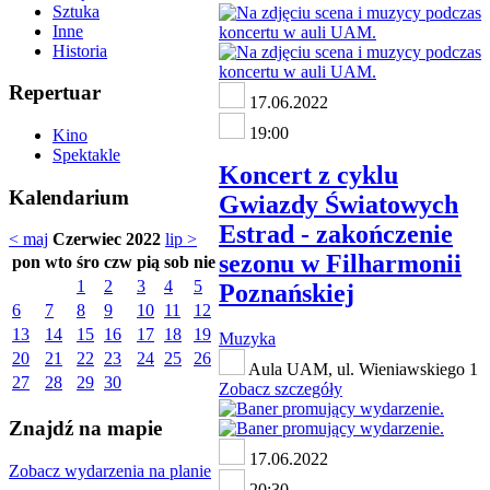
Sztuka
Inne
Historia
Repertuar
17.06.2022
19:00
Kino
Spektakle
Koncert z cyklu
Kalendarium
Gwiazdy Światowych
Estrad - zakończenie
< maj
Czerwiec 2022
lip >
sezonu w Filharmonii
pon
wto
śro
czw
pią
sob
nie
1
2
3
4
5
Poznańskiej
6
7
8
9
10
11
12
13
14
15
16
17
18
19
Muzyka
20
21
22
23
24
25
26
Aula UAM, ul. Wieniawskiego 1
27
28
29
30
Zobacz szczegóły
Znajdź na mapie
17.06.2022
Zobacz wydarzenia na planie
20:30