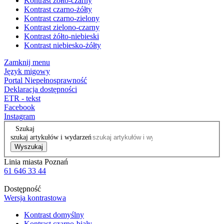
Kontrast żółto-czarny
Kontrast czarno-żółty
Kontrast czarno-zielony
Kontrast zielono-czarny
Kontrast żółto-niebieski
Kontrast niebiesko-żółty
Zamknij menu
Język migowy
Portal Niepełnosprawność
Deklaracja dostępności
ETR - tekst
Facebook
Instagram
Szukaj
szukaj artykułów i wydarzeń
Wyszukaj
Linia miasta Poznań
61 646 33 44
Dostępność
Wersja kontrastowa
Kontrast domyślny
Kontrast czarno-biały