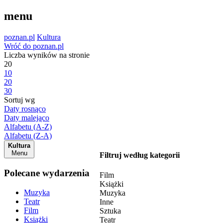
menu
poznan.pl
Kultura
Wróć do poznan.pl
Liczba wyników na stronie
20
10
20
30
Sortuj wg
Daty rosnąco
Daty malejąco
Alfabetu (A-Z)
Alfabetu (Z-A)
Kultura
Menu
Filtruj według kategorii
Polecane wydarzenia
Film
Książki
Muzyka
Muzyka
Teatr
Inne
Film
Sztuka
Książki
Teatr