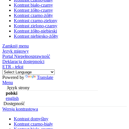
Kontrast biało-czarny
Kontrast żółto-czarny
Kontrast czarno-żółty
Kontrast czarno-zielony
Kontrast zielono-czarny
Kontrast żółto-niebieski
Kontrast niebiesko-żółty
Zamknij menu
Język migowy
Portal Niepełnosprawność
Deklaracja dostępności
ETR - tekst
Powered by
Translate
Menu
Język strony
polski
english
Dostępność
Wersja kontrastowa
Kontrast domyślny
Kontrast czarno-biały