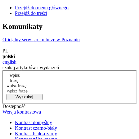
Przejdź do menu głównego
Przejdź do treści
Komunikaty
Oficjalny serwis o kulturze w Poznaniu
|
PL
polski
english
szukaj artykułów i wydarzeń
wpisz
frazę
wpisz frazę
Wyszukaj
Dostępność
Wersja kontrastowa
Kontrast domyślny
Kontrast czarno-biały
Kontrast biało-czarny