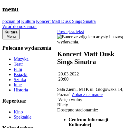
menu
poznan.pl
Kultura
Koncert Matt Dusk Sings Sinatra
Wróć do poznan.pl
Powiększ tekst
Kultura
Menu
Polecane wydarzenia
Koncert Matt Dusk
Muzyka
Sings Sinatra
Teatr
Film
20.03.2022
Książki
20:00
Sztuka
Inne
Sala Ziemi, MTP, ul. Głogowska 14,
Historia
Poznań
Zobacz na mapie
Wstęp wolny
Repertuar
Bilety
Dostępne stacjonarnie:
Kino
Spektakle
Centrum Informacji
Kulturalnej