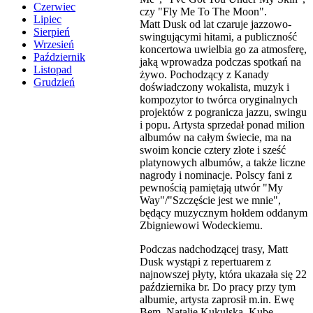
Czerwiec
czy "Fly Me To The Moon".
Lipiec
Matt Dusk od lat czaruje jazzowo-
Sierpień
swingującymi hitami, a publiczność
Wrzesień
koncertowa uwielbia go za atmosferę,
Październik
jaką wprowadza podczas spotkań na
Listopad
żywo. Pochodzący z Kanady
Grudzień
doświadczony wokalista, muzyk i
kompozytor to twórca oryginalnych
projektów z pogranicza jazzu, swingu
i popu. Artysta sprzedał ponad milion
albumów na całym świecie, ma na
swoim koncie cztery złote i sześć
platynowych albumów, a także liczne
nagrody i nominacje. Polscy fani z
pewnością pamiętają utwór "My
Way"/"Szczęście jest we mnie",
będący muzycznym hołdem oddanym
Zbigniewowi Wodeckiemu.
Podczas nadchodzącej trasy, Matt
Dusk wystąpi z repertuarem z
najnowszej płyty, która ukazała się 22
października br. Do pracy przy tym
albumie, artysta zaprosił m.in. Ewę
Bem, Natalię Kukulską, Kubę