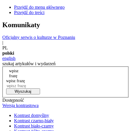
Przejdź do menu głównego
Przejdź do treści
Komunikaty
Oficjalny serwis o kulturze w Poznaniu
|
PL
polski
english
szukaj artykułów i wydarzeń
wpisz
frazę
wpisz frazę
Wyszukaj
Dostępność
Wersja kontrastowa
Kontrast domyślny
Kontrast czarno-biały
Kontrast biało-czarny