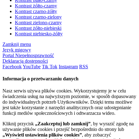
Kontrast biało-czarny
Kontrast żółto-czarny
Kontrast czarno-żółty
Kontrast czarno-zielony
Kontrast zielono-czarny
Kontrast żółto-niebieski
Kontrast niebiesko-żółty
Zamknij menu
Język migowy
Portal Niepełnosprawność
Deklaracja dostępności
Facebook
YouTube
Tik Tok
Instagram
RSS
Informacja o przetwarzaniu danych
Nasz serwis używa plików cookies. Wykorzystujemy je w celu
świadczenia usług na najwyższym poziomie, w sposób dopasowany
do indywidualnych potrzeb Użytkowników. Dzięki temu możliwe
jest także korzystanie z narzędzi analitycznych oraz udostępnianie
funkcji mediów społecznościowych i odtwarzacza wideo.
Kliknij przycisk
„Zaakceptuj lub zamknij”
, by wyrazić zgodę na
używanie plików cookies i przejść bezpośrednio do strony lub
„Wyświetl ustawienia plików cookies”
, aby zobaczyć