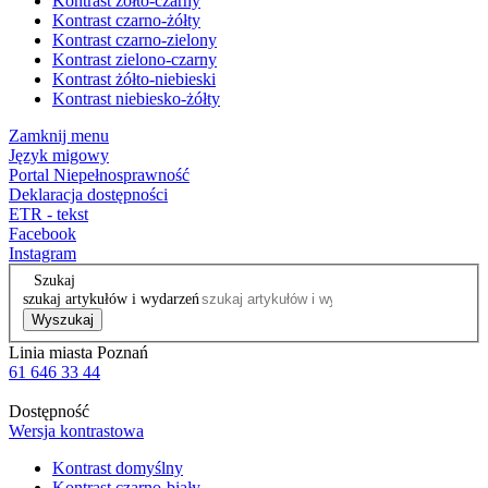
Kontrast żółto-czarny
Kontrast czarno-żółty
Kontrast czarno-zielony
Kontrast zielono-czarny
Kontrast żółto-niebieski
Kontrast niebiesko-żółty
Zamknij menu
Język migowy
Portal Niepełnosprawność
Deklaracja dostępności
ETR - tekst
Facebook
Instagram
Szukaj
szukaj artykułów i wydarzeń
Wyszukaj
Linia miasta Poznań
61 646 33 44
Dostępność
Wersja kontrastowa
Kontrast domyślny
Kontrast czarno-biały