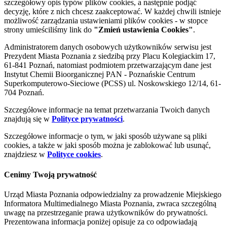
szczegółowy opis typów plików cookies, a następnie podjąć
decyzję, które z nich chcesz zaakceptować. W każdej chwili istnieje
możliwość zarządzania ustawieniami plików cookies - w stopce
strony umieściliśmy link do
"Zmień ustawienia Cookies"
.
Administratorem danych osobowych użytkowników serwisu jest
Prezydent Miasta Poznania z siedzibą przy Placu Kolegiackim 17,
61-841 Poznań, natomiast podmiotem przetwarzającym dane jest
Instytut Chemii Bioorganicznej PAN - Poznańskie Centrum
Superkomputerowo-Sieciowe (PCSS) ul. Noskowskiego 12/14, 61-
704 Poznań.
Szczegółowe informacje na temat przetwarzania Twoich danych
znajdują się w
Polityce prywatności
.
Szczegółowe informacje o tym, w jaki sposób używane są pliki
cookies, a także w jaki sposób można je zablokować lub usunąć,
znajdziesz w
Polityce cookies
.
Cenimy Twoją prywatność
Urząd Miasta Poznania odpowiedzialny za prowadzenie Miejskiego
Informatora Multimedialnego Miasta Poznania, zwraca szczególną
uwagę na przestrzeganie prawa użytkowników do prywatności.
Prezentowana informacja poniżej opisuje za co odpowiadają