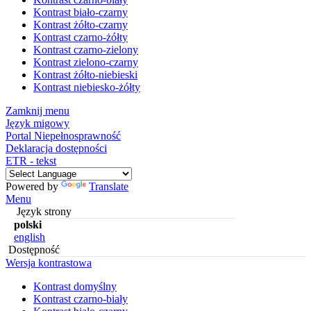
Kontrast biało-czarny
Kontrast żółto-czarny
Kontrast czarno-żółty
Kontrast czarno-zielony
Kontrast zielono-czarny
Kontrast żółto-niebieski
Kontrast niebiesko-żółty
Zamknij menu
Język migowy
Portal Niepełnosprawność
Deklaracja dostępności
ETR - tekst
Powered by
Translate
Menu
Język strony
polski
english
Dostępność
Wersja kontrastowa
Kontrast domyślny
Kontrast czarno-biały