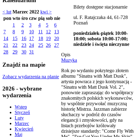
Kalendarium
Bilety dostępne stacjonarnie
< lut
Marzec 2022
kwi >
ul. F. Ratajczaka 44, 61-728
pon
wto
śro
czw
pią
sob
nie
Poznań
1
2
3
4
5
6
7
8
9
10
11
12
13
poniedziałek-piątek 10:00-
14
15
16
17
18
19
20
18:00; sobota 10:00-17:00;
niedziele i święta nieczynne
21
22
23
24
25
26
27
28
29
30
31
Opis
Muzyka
Znajdź na mapie
Rok po wydaniu pokrytego złotem
albumu "Sinatra with Matt Dusk",
Zobacz wydarzenia na planie
artysta powraca z jego kontynuacją -
"Sinatra with Matt Dusk Vol. 2",
2026 - wybrane
ponownie zapraszając do współpracy
wydarzenia
znakomitych polskich wykonawców,
by wspólnie przywołać muzyczną
Wstęp
historię Mistrza. Jazzman zabierze
Styczeń
słuchaczy w podróż do czasów
Luty
elegancji i zmysłowości, gdy na
Marzec
listach przebojów królowały
Kwiecień
dzisiejsze standardy: "Come Fly With
Maj
Me", "I've Got You Under My Skin",