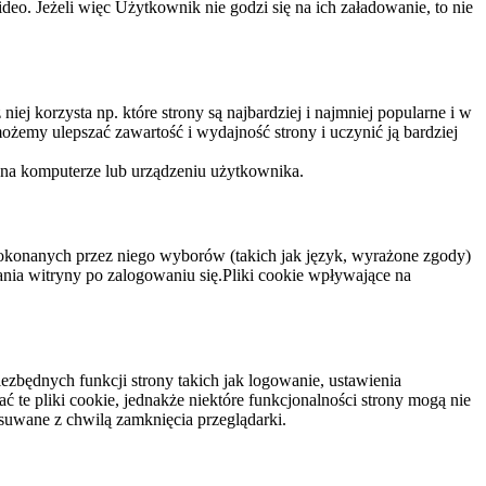
eo. Jeżeli więc Użytkownik nie godzi się na ich załadowanie, to nie
niej korzysta np. które strony są najbardziej i najmniej popularne i w
żemy ulepszać zawartość i wydajność strony i uczynić ją bardziej
 na komputerze lub urządzeniu użytkownika.
dokonanych przez niego wyborów (takich jak język, wyrażone zgody)
wania witryny po zalogowaniu się.Pliki cookie wpływające na
ezbędnych funkcji strony takich jak logowanie, ustawienia
 te pliki cookie, jednakże niektóre funkcjonalności strony mogą nie
suwane z chwilą zamknięcia przeglądarki.