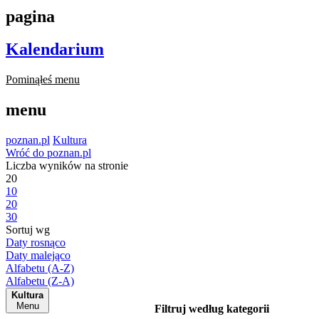
pagina
Kalendarium
Pominąłeś menu
menu
poznan.pl
Kultura
Wróć do poznan.pl
Liczba wyników na stronie
20
10
20
30
Sortuj wg
Daty rosnąco
Daty malejąco
Alfabetu (A-Z)
Alfabetu (Z-A)
Kultura
Menu
Filtruj według kategorii