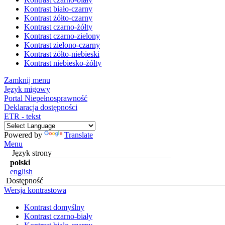
Kontrast biało-czarny
Kontrast żółto-czarny
Kontrast czarno-żółty
Kontrast czarno-zielony
Kontrast zielono-czarny
Kontrast żółto-niebieski
Kontrast niebiesko-żółty
Zamknij menu
Język migowy
Portal Niepełnosprawność
Deklaracja dostępności
ETR - tekst
Powered by
Translate
Menu
Język strony
polski
english
Dostępność
Wersja kontrastowa
Kontrast domyślny
Kontrast czarno-biały