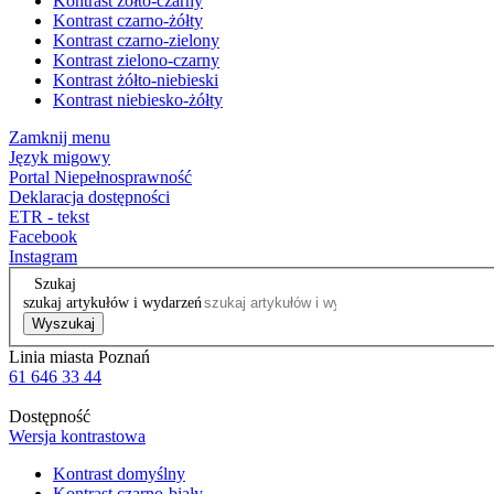
Kontrast żółto-czarny
Kontrast czarno-żółty
Kontrast czarno-zielony
Kontrast zielono-czarny
Kontrast żółto-niebieski
Kontrast niebiesko-żółty
Zamknij menu
Język migowy
Portal Niepełnosprawność
Deklaracja dostępności
ETR - tekst
Facebook
Instagram
Szukaj
szukaj artykułów i wydarzeń
Wyszukaj
Linia miasta Poznań
61 646 33 44
Dostępność
Wersja kontrastowa
Kontrast domyślny
Kontrast czarno-biały