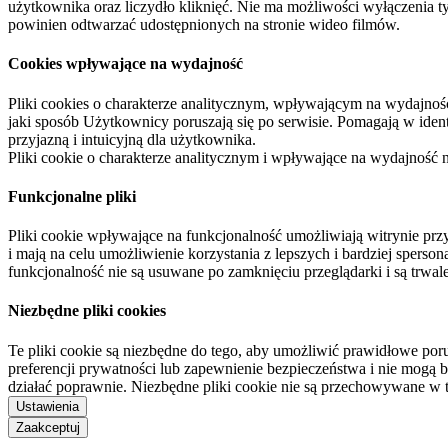
użytkownika oraz liczydło kliknięć. Nie ma możliwości wyłączenia t
powinien odtwarzać udostępnionych na stronie wideo filmów.
Cookies wpływające na wydajność
Pliki cookies o charakterze analitycznym, wpływającym na wydajność zb
jaki sposób Użytkownicy poruszają się po serwisie. Pomagają w ide
przyjazną i intuicyjną dla użytkownika.
Pliki cookie o charakterze analitycznym i wpływające na wydajność
Funkcjonalne pliki
Pliki cookie wpływające na funkcjonalność umożliwiają witrynie p
i mają na celu umożliwienie korzystania z lepszych i bardziej sperso
funkcjonalność nie są usuwane po zamknięciu przeglądarki i są trw
Niezbędne pliki cookies
Te pliki cookie są niezbędne do tego, aby umożliwić prawidłowe poru
preferencji prywatności lub zapewnienie bezpieczeństwa i nie mogą b
działać poprawnie. Niezbędne pliki cookie nie są przechowywane w 
Ustawienia
Zaakceptuj