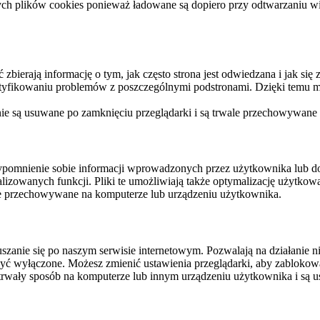
ych plików cookies ponieważ ładowane są dopiero przy odtwarzaniu wid
ierają informację o tym, jak często strona jest odwiedzana i jak się z 
ntyfikowaniu problemów z poszczególnymi podstronami. Dzięki temu mo
 nie są usuwane po zamknięciu przeglądarki i są trwale przechowywane
rzypomnienie sobie informacji wprowadzonych przez użytkownika lub 
nalizowanych funkcji. Pliki te umożliwiają także optymalizację użytko
ale przechowywane na komputerze lub urządzeniu użytkownika.
szanie się po naszym serwisie internetowym. Pozwalają na działanie ni
yć wyłączone. Możesz zmienić ustawienia przeglądarki, aby zablokować
trwały sposób na komputerze lub innym urządzeniu użytkownika i są u