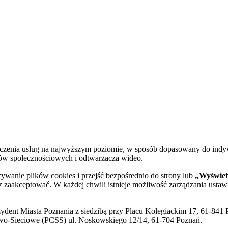
dczenia usług na najwyższym poziomie, w sposób dopasowany do indy
diów społecznościowych i odtwarzacza wideo.
żywanie plików cookies i przejść bezpośrednio do strony lub
„Wyświetl
sz zaakceptować. W każdej chwili istnieje możliwość zarządzania ustaw
ent Miasta Poznania z siedzibą przy Placu Kolegiackim 17, 61-841 P
o-Sieciowe (PCSS) ul. Noskowskiego 12/14, 61-704 Poznań.