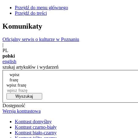
Przejdź do menu głównego
Przejdź do treści
Komunikaty
Oficjalny serwis o kulturze w Poznaniu
|
PL
polski
english
szukaj artykułów i wydarzeń
wpisz
frazę
wpisz frazę
Wyszukaj
Dostępność
Wersja kontrastowa
Kontrast domyślny
Kontrast czarno-biały
Kontrast biało-czarny