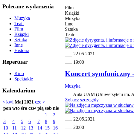
Polecane wydarzenia
Film
Książki
Muzyka
Muzyka
Teatr
Inne
Film
Sztuka
Książki
Teatr
Sztuka
Inne
Historia
22.05.2021
Repertuar
19:00
Koncert symfoniczny 
Kino
Spektakle
Muzyka
Kalendarium
Aula UAM (Uniwersytetu im. Ad
Zobacz szczegóły
< kwi
Maj 2021
cze >
pon
wto
śro
czw
pią
sob
nie
1
2
22.05.2021
3
4
5
6
7
8
9
20:00
10
11
12
13
14
15
16