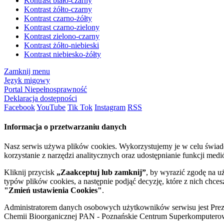
Kontrast biało-czarny
Kontrast żółto-czarny
Kontrast czarno-żółty
Kontrast czarno-zielony
Kontrast zielono-czarny
Kontrast żółto-niebieski
Kontrast niebiesko-żółty
Zamknij menu
Język migowy
Portal Niepełnosprawność
Deklaracja dostępności
Facebook
YouTube
Tik Tok
Instagram
RSS
Informacja o przetwarzaniu danych
Nasz serwis używa plików cookies. Wykorzystujemy je w celu świa
korzystanie z narzędzi analitycznych oraz udostępnianie funkcji me
Kliknij przycisk
„Zaakceptuj lub zamknij”
, by wyrazić zgodę na u
typów plików cookies, a następnie podjąć decyzję, które z nich chce
"Zmień ustawienia Cookies"
.
Administratorem danych osobowych użytkowników serwisu jest Prezyd
Chemii Bioorganicznej PAN - Poznańskie Centrum Superkomputerow