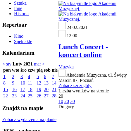
Sztuka
Inne
Historia
Repertuar
24.02.2021
12:00
Kino
Spektakle
Lunch Concert -
Kalendarium
koncert online
< sty
Luty 2021
mar >
Muzyka
pon
wto
śro
czw
pią
sob
nie
Akademia Muzyczna, ul. Święty
1
2
3
4
5
6
7
Marcin 87, Poznań
8
9
10
11
12
13
14
Zobacz szczegóły
15
16
17
18
19
20
21
Liczba wyników na stronie
22
23
24
25
26
27
28
20
10
20
30
Do góry
Znajdź na mapie
Zobacz wydarzenia na planie
2026 - wybrane