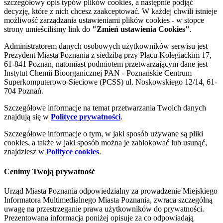
szczegółowy opis typów plików cookies, a następnie podjąć
decyzję, które z nich chcesz zaakceptować. W każdej chwili istnieje
możliwość zarządzania ustawieniami plików cookies - w stopce
strony umieściliśmy link do
"Zmień ustawienia Cookies"
.
Administratorem danych osobowych użytkowników serwisu jest
Prezydent Miasta Poznania z siedzibą przy Placu Kolegiackim 17,
61-841 Poznań, natomiast podmiotem przetwarzającym dane jest
Instytut Chemii Bioorganicznej PAN - Poznańskie Centrum
Superkomputerowo-Sieciowe (PCSS) ul. Noskowskiego 12/14, 61-
704 Poznań.
Szczegółowe informacje na temat przetwarzania Twoich danych
znajdują się w
Polityce prywatności
.
Szczegółowe informacje o tym, w jaki sposób używane są pliki
cookies, a także w jaki sposób można je zablokować lub usunąć,
znajdziesz w
Polityce cookies
.
Cenimy Twoją prywatność
Urząd Miasta Poznania odpowiedzialny za prowadzenie Miejskiego
Informatora Multimedialnego Miasta Poznania, zwraca szczególną
uwagę na przestrzeganie prawa użytkowników do prywatności.
Prezentowana informacja poniżej opisuje za co odpowiadają