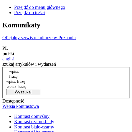
Przejdź do menu głównego
Przejdź do treści
Komunikaty
Oficjalny serwis o kulturze w Poznaniu
|
PL
polski
english
szukaj artykułów i wydarzeń
wpisz
frazę
wpisz frazę
Wyszukaj
Dostępność
Wersja kontrastowa
Kontrast domyślny
Kontrast czarno-biały
Kontrast biało-czarny