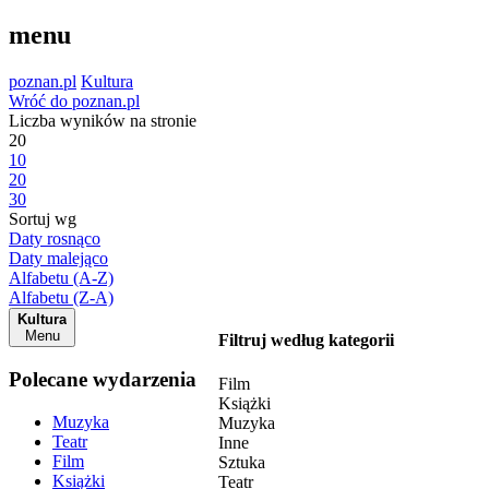
menu
poznan.pl
Kultura
Wróć do poznan.pl
Liczba wyników na stronie
20
10
20
30
Sortuj wg
Daty rosnąco
Daty malejąco
Alfabetu (A-Z)
Alfabetu (Z-A)
Kultura
Menu
Filtruj według kategorii
Polecane wydarzenia
Film
Książki
Muzyka
Muzyka
Teatr
Inne
Film
Sztuka
Książki
Teatr