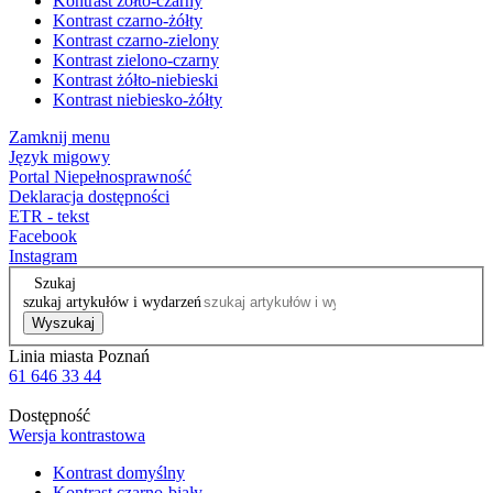
Kontrast żółto-czarny
Kontrast czarno-żółty
Kontrast czarno-zielony
Kontrast zielono-czarny
Kontrast żółto-niebieski
Kontrast niebiesko-żółty
Zamknij menu
Język migowy
Portal Niepełnosprawność
Deklaracja dostępności
ETR - tekst
Facebook
Instagram
Szukaj
szukaj artykułów i wydarzeń
Wyszukaj
Linia miasta Poznań
61 646 33 44
Dostępność
Wersja kontrastowa
Kontrast domyślny
Kontrast czarno-biały