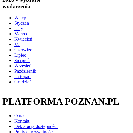
wydarzenia
Wstęp
Styczeń
Luty
Marzec
Kwiecień
Maj
Czerwiec
Lipiec
Sierpień
Wrzesień
Październik
Listopad
Grudzień
PLATFORMA POZNAN.PL
O nas
Kontakt
Deklaracja dostępności
Polityka prywatności