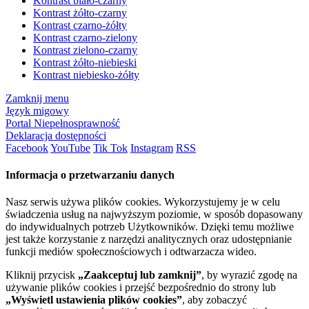
Kontrast biało-czarny
Kontrast żółto-czarny
Kontrast czarno-żółty
Kontrast czarno-zielony
Kontrast zielono-czarny
Kontrast żółto-niebieski
Kontrast niebiesko-żółty
Zamknij menu
Język migowy
Portal Niepełnosprawność
Deklaracja dostępności
Facebook
YouTube
Tik Tok
Instagram
RSS
Informacja o przetwarzaniu danych
Nasz serwis używa plików cookies. Wykorzystujemy je w celu
świadczenia usług na najwyższym poziomie, w sposób dopasowany
do indywidualnych potrzeb Użytkowników. Dzięki temu możliwe
jest także korzystanie z narzędzi analitycznych oraz udostępnianie
funkcji mediów społecznościowych i odtwarzacza wideo.
Kliknij przycisk
„Zaakceptuj lub zamknij”
, by wyrazić zgodę na
używanie plików cookies i przejść bezpośrednio do strony lub
„Wyświetl ustawienia plików cookies”
, aby zobaczyć