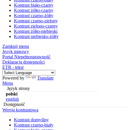
Kontrast biało-czarny
Kontrast żółto-czarny
Kontrast czarno-żółty
Kontrast czarno-zielony
Kontrast zielono-czarny
Kontrast żółto-niebieski
Kontrast niebiesko-żółty
Zamknij menu
Język migowy
Portal Niepełnosprawność
Deklaracja dostępności
ETR - tekst
Powered by
Translate
Menu
Język strony
polski
english
Dostępność
Wersja kontrastowa
Kontrast domyślny
Kontrast czarno-biały